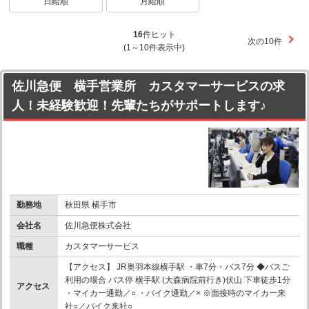
日給順
月給順
16
件ヒット
次の10件
(1～10件表示中)
佐川急便 横手営業所 カスタマーサービスの求
人！未経験歓迎！先輩たちがサポートします♪
勤務地
秋田県 横手市
会社名
佐川急便株式会社
職種
カスタマーサービス
【アクセス】 JR奥羽本線横手駅 ・車7分・バス7分 ◆バスご
利用の場合 バス停 横手駅 (大森病院前行き)伏山 下車徒歩1分
アクセス
・マイカー通勤／○ ・バイク通勤／× ※面接時のマイカー来
社○／バイク来社○