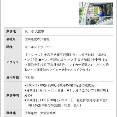
勤務地
秋田県 大館市
会社名
佐川急便株式会社
職種
セールスドライバー
【アクセス】 十和田八幡平四季彩ライン東大館駅 ・車8分・
バス22分 ◆バスご利用の場合 バス停 東大館駅 (上中野行き)
アクセス
上川沿小学校前 下車徒歩5分 ・マイカー通勤／○ ・バイク通
勤／× ※面接時のマイカー来社○／バイク来社○
雇用形態
正社員
■8:00～17:00(休憩60分)※月45時間程度の残業あり
■月間休日 月8日～10日休み ■１ヶ月単位のシフト制(20日
勤務時間
締め)
■年間休日 113日(108日＋年休5日)｜有給休暇付与(初年度10
日間)｜特別休暇付与(結婚・出産・忌引)
勤務地
佐川急便 大館営業所