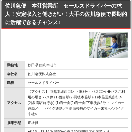
佐川急便 本荘営業所 セールスドライバーの求
人！安定収入と働きがい！大手の佐川急便で長期的
に活躍できるチャンス♪
勤務地
秋田県 由利本荘市
会社名
佐川急便株式会社
職種
セールスドライバー
【アクセス】 羽越本線西目駅 ・車7分・バス22分 ◆バスご利
用の場合 バス停 (1)西目駅(2)羽後本荘駅 ((1)本荘営業所行き
アクセス
(2)象潟駅前行き) (1)海士剥(2)海士剥 下車徒歩8分 ・マイカー
通勤／○ ・バイク通勤／× ※面接時のマイカー来社○／バイク
来社○
雇用形態
正社員
■8:15～17:15(休憩60分)※月50時間程度の残業あり