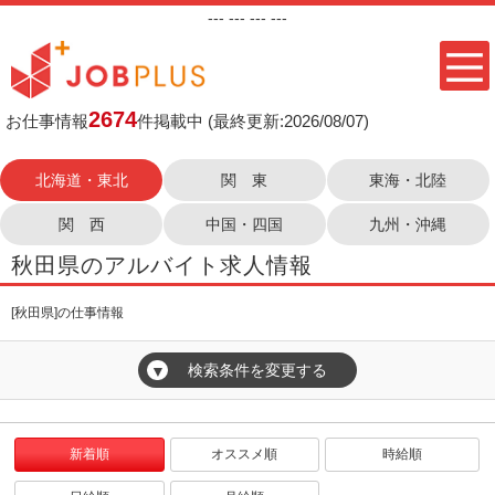
---
--- ---
---
2674
お仕事情報
件掲載中
(最終更新:2026/08/07)
北海道・東北
関 東
東海・北陸
関 西
中国・四国
九州・沖縄
秋田県のアルバイト求人情報
[秋田県]の仕事情報
検索条件を変更する
▼
新着順
オススメ順
時給順