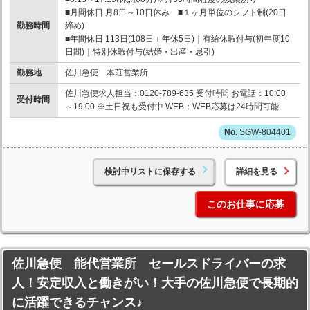
■月間休日 月8日～10日休み ■１ヶ月単位のシフト制(20日
勤務時間
締め)
■年間休日 113日(108日＋年休5日)｜有給休暇付与(初年度10
日間)｜特別休暇付与(結婚・出産・忌引)
勤務地
佐川急便 本荘営業所
佐川急便求人担当：0120-789-635 受付時間 お電話：10:00
受付時間
～19:00 ※土日祝も受付中 WEB：WEB応募は24時間可能
SGW-804401
検討中リストに保存する
詳細を見る
このお仕事に応募
佐川急便 能代営業所 セールスドライバーの求
人！安定収入と働きがい！大手の佐川急便で長期的
に活躍できるチャンス♪