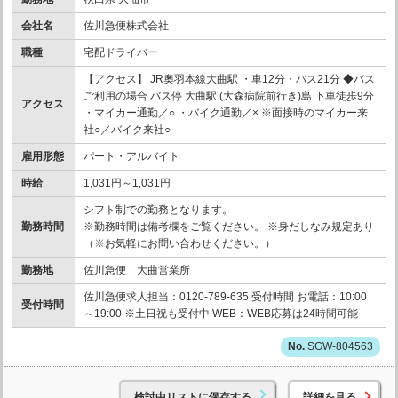
会社名
佐川急便株式会社
職種
宅配ドライバー
【アクセス】 JR奧羽本線大曲駅 ・車12分・バス21分 ◆バス
ご利用の場合 バス停 大曲駅 (大森病院前行き)島 下車徒歩9分
アクセス
・マイカー通勤／○ ・バイク通勤／× ※面接時のマイカー来
社○／バイク来社○
雇用形態
パート・アルバイト
時給
1,031円～1,031円
シフト制での勤務となります。
勤務時間
※勤務時間は備考欄をご覧ください。 ※身だしなみ規定あり
（※お気軽にお問い合わせください。）
勤務地
佐川急便 大曲営業所
佐川急便求人担当：0120-789-635 受付時間 お電話：10:00
受付時間
～19:00 ※土日祝も受付中 WEB：WEB応募は24時間可能
SGW-804563
検討中リストに保存する
詳細を見る