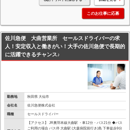
このお仕事に応募
佐川急便 大曲営業所 セールスドライバーの求
人！安定収入と働きがい！大手の佐川急便で長期的
に活躍できるチャンス♪
勤務地
秋田県 大仙市
会社名
佐川急便株式会社
職種
セールスドライバー
【アクセス】 JR奧羽本線大曲駅 ・車12分・バス21分 ◆バス
ご利用の場合 バス停 大曲駅 (大森病院前行き)島 下車徒歩9分