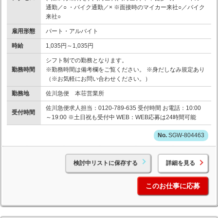
通勤／○ ・バイク通勤／× ※面接時のマイカー来社○／バイク
来社○
雇用形態
パート・アルバイト
時給
1,035円～1,035円
シフト制での勤務となります。
勤務時間
※勤務時間は備考欄をご覧ください。 ※身だしなみ規定あり
（※お気軽にお問い合わせください。）
勤務地
佐川急便 本荘営業所
佐川急便求人担当：0120-789-635 受付時間 お電話：10:00
受付時間
～19:00 ※土日祝も受付中 WEB：WEB応募は24時間可能
SGW-804463
検討中リストに保存する
詳細を見る
このお仕事に応募