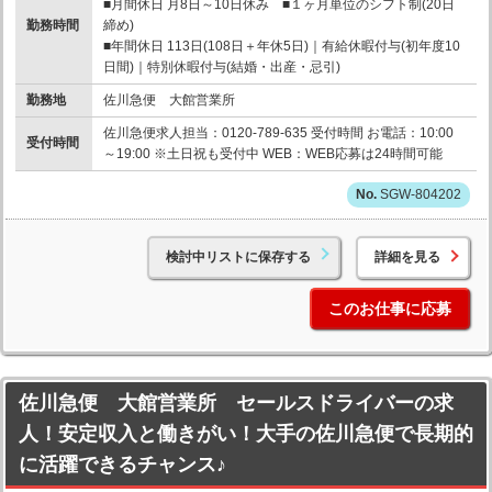
■月間休日 月8日～10日休み ■１ヶ月単位のシフト制(20日
勤務時間
締め)
■年間休日 113日(108日＋年休5日)｜有給休暇付与(初年度10
日間)｜特別休暇付与(結婚・出産・忌引)
勤務地
佐川急便 大館営業所
佐川急便求人担当：0120-789-635 受付時間 お電話：10:00
受付時間
～19:00 ※土日祝も受付中 WEB：WEB応募は24時間可能
SGW-804202
検討中リストに保存する
詳細を見る
このお仕事に応募
佐川急便 大館営業所 セールスドライバーの求
人！安定収入と働きがい！大手の佐川急便で長期的
に活躍できるチャンス♪