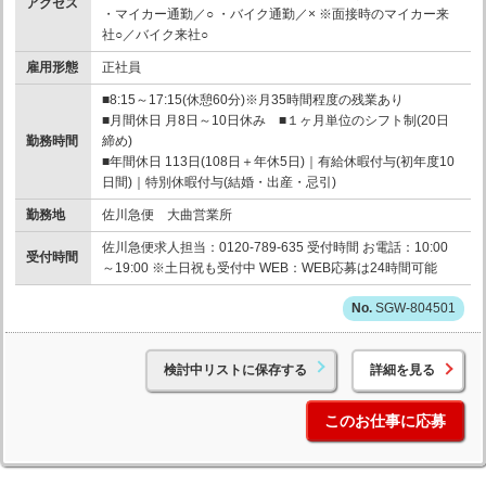
アクセス
・マイカー通勤／○ ・バイク通勤／× ※面接時のマイカー来
社○／バイク来社○
雇用形態
正社員
■8:15～17:15(休憩60分)※月35時間程度の残業あり
■月間休日 月8日～10日休み ■１ヶ月単位のシフト制(20日
勤務時間
締め)
■年間休日 113日(108日＋年休5日)｜有給休暇付与(初年度10
日間)｜特別休暇付与(結婚・出産・忌引)
勤務地
佐川急便 大曲営業所
佐川急便求人担当：0120-789-635 受付時間 お電話：10:00
受付時間
～19:00 ※土日祝も受付中 WEB：WEB応募は24時間可能
SGW-804501
検討中リストに保存する
詳細を見る
このお仕事に応募