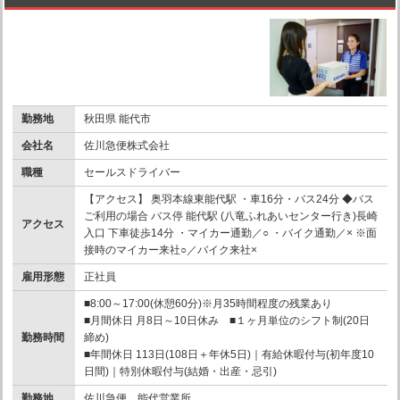
勤務地
秋田県 能代市
会社名
佐川急便株式会社
職種
セールスドライバー
【アクセス】 奥羽本線東能代駅 ・車16分・バス24分 ◆バス
ご利用の場合 バス停 能代駅 (八竜ふれあいセンター行き)長崎
アクセス
入口 下車徒歩14分 ・マイカー通勤／○ ・バイク通勤／× ※面
接時のマイカー来社○／バイク来社×
雇用形態
正社員
■8:00～17:00(休憩60分)※月35時間程度の残業あり
■月間休日 月8日～10日休み ■１ヶ月単位のシフト制(20日
勤務時間
締め)
■年間休日 113日(108日＋年休5日)｜有給休暇付与(初年度10
日間)｜特別休暇付与(結婚・出産・忌引)
勤務地
佐川急便 能代営業所