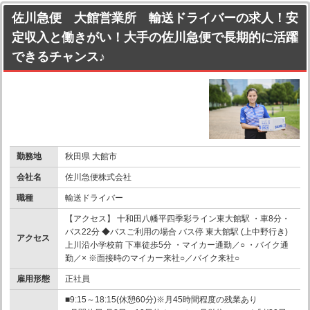
佐川急便 大館営業所 輸送ドライバーの求人！安
定収入と働きがい！大手の佐川急便で長期的に活躍
できるチャンス♪
勤務地
秋田県 大館市
会社名
佐川急便株式会社
職種
輸送ドライバー
【アクセス】 十和田八幡平四季彩ライン東大館駅 ・車8分・
バス22分 ◆バスご利用の場合 バス停 東大館駅 (上中野行き)
アクセス
上川沿小学校前 下車徒歩5分 ・マイカー通勤／○ ・バイク通
勤／× ※面接時のマイカー来社○／バイク来社○
雇用形態
正社員
■9:15～18:15(休憩60分)※月45時間程度の残業あり