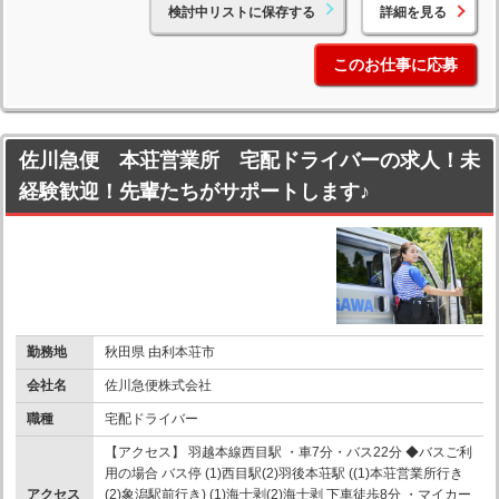
検討中リストに保存する
詳細を見る
このお仕事に応募
佐川急便 本荘営業所 宅配ドライバーの求人！未
経験歓迎！先輩たちがサポートします♪
勤務地
秋田県 由利本荘市
会社名
佐川急便株式会社
職種
宅配ドライバー
【アクセス】 羽越本線西目駅 ・車7分・バス22分 ◆バスご利
用の場合 バス停 (1)西目駅(2)羽後本荘駅 ((1)本荘営業所行き
アクセス
(2)象潟駅前行き) (1)海士剥(2)海士剥 下車徒歩8分 ・マイカー