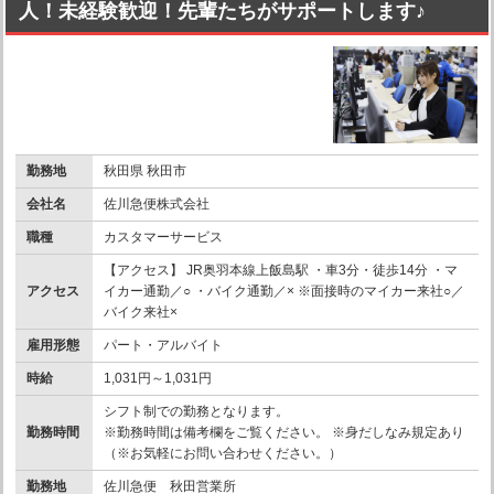
人！未経験歓迎！先輩たちがサポートします♪
勤務地
秋田県 秋田市
会社名
佐川急便株式会社
職種
カスタマーサービス
【アクセス】 JR奥羽本線上飯島駅 ・車3分・徒歩14分 ・マ
アクセス
イカー通勤／○ ・バイク通勤／× ※面接時のマイカー来社○／
バイク来社×
雇用形態
パート・アルバイト
時給
1,031円～1,031円
シフト制での勤務となります。
勤務時間
※勤務時間は備考欄をご覧ください。 ※身だしなみ規定あり
（※お気軽にお問い合わせください。）
勤務地
佐川急便 秋田営業所