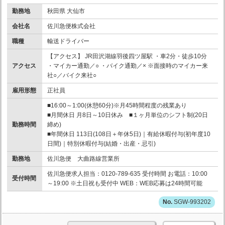
勤務地
秋田県 大仙市
会社名
佐川急便株式会社
職種
輸送ドライバー
【アクセス】 JR田沢湖線羽後四ツ屋駅 ・車2分・徒歩10分
アクセス
・マイカー通勤／○ ・バイク通勤／× ※面接時のマイカー来
社○／バイク来社○
雇用形態
正社員
■16:00～1:00(休憩60分)※月45時間程度の残業あり
■月間休日 月8日～10日休み ■１ヶ月単位のシフト制(20日
勤務時間
締め)
■年間休日 113日(108日＋年休5日)｜有給休暇付与(初年度10
日間)｜特別休暇付与(結婚・出産・忌引)
勤務地
佐川急便 大曲路線営業所
佐川急便求人担当：0120-789-635 受付時間 お電話：10:00
受付時間
～19:00 ※土日祝も受付中 WEB：WEB応募は24時間可能
SGW-993202