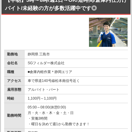
【早朝】5時～8時/週1日～OK/短時間/倉庫内仕分け
バイト/未経験の方が多数活躍中です◎
勤務地
静岡県 三島市
会社名
SGフィルダー株式会社
職種
■倉庫内軽作業＊静岡エリア
アクセス
車で県道140号線松本南信号近く
雇用形態
アルバイト・パート
時給
1,100円～1,100円
05:00～08:00(休憩0:00)
月・火・水・木・金・土・日
勤務時間
・実働3時間
・曜日を決めて週1から勤務できます！