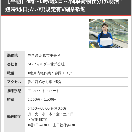
【早朝】4時～8時/週2日～/簡単荷物仕分け/朝活・
短時間/日払い可(規定有)/副業歓迎
勤務地
静岡県 浜松市中央区
会社名
SGフィルダー株式会社
職種
■倉庫内軽作業＊静岡エリア
アクセス
浜松西ICから車で5分
雇用形態
アルバイト・パート
時給
1,200円～1,500円
04:00～08:00(休憩0:00)
月・火・水・木・金・土・日
勤務時間
・実働4時間
■週2日～OK♪ 土日祝休みOK！