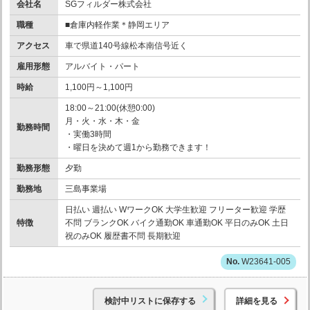
会社名
SGフィルダー株式会社
職種
■倉庫内軽作業＊静岡エリア
アクセス
車で県道140号線松本南信号近く
雇用形態
アルバイト・パート
時給
1,100円～1,100円
18:00～21:00(休憩0:00)
月・火・水・木・金
勤務時間
・実働3時間
・曜日を決めて週1から勤務できます！
勤務形態
夕勤
勤務地
三島事業場
日払い 週払い WワークOK 大学生歓迎 フリーター歓迎 学歴
特徴
不問 ブランクOK バイク通勤OK 車通勤OK 平日のみOK 土日
祝のみOK 履歴書不問 長期歓迎
W23641-005
検討中リストに保存する
詳細を見る