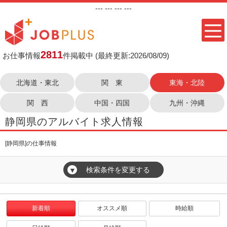
---
--- ---
---
2811
お仕事情報
件掲載中
(最終更新:2026/08/09)
北海道・東北
関 東
東海・北陸
関 西
中国・四国
九州・沖縄
静岡県のアルバイト求人情報
[静岡県]の仕事情報
検索条件を変更する
▼
新着順
オススメ順
時給順