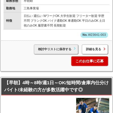
勤務形態
早朝勤
勤務地
三島事業場
日払い 週払い WワークOK 大学生歓迎 フリーター歓迎 学歴
特徴
不問 ブランクOK バイク通勤OK 車通勤OK 平日のみOK 土日
祝のみOK 履歴書不問 長期歓迎
W23641-003
検討中リストに保存する
詳細を見る
このお仕事に応募
【早朝】4時～8時/週1日～OK/短時間/倉庫内仕分け
バイト/未経験の方が多数活躍中です◎