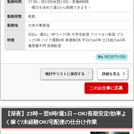
勤務時間
17:00～翌2:00(休憩1:00)・実働8時間
・曜日を決めて週1から勤務できます！
勤務形態
夜勤
勤務地
大井川事業場
日払い 週払い WワークOK 大学生歓迎 フリーター歓迎 ブラ
特徴
ンクOK バイク通勤OK 車通勤OK 平日のみOK 土日祝のみOK
履歴書不問 長期歓迎
W23975-008
検討中リストに保存する
詳細を見る
このお仕事に応募
【深夜】23時～翌8時/週1日～OK/長期安定/効率よ
く稼ぐ/未経験OK/宅配便の仕分け作業