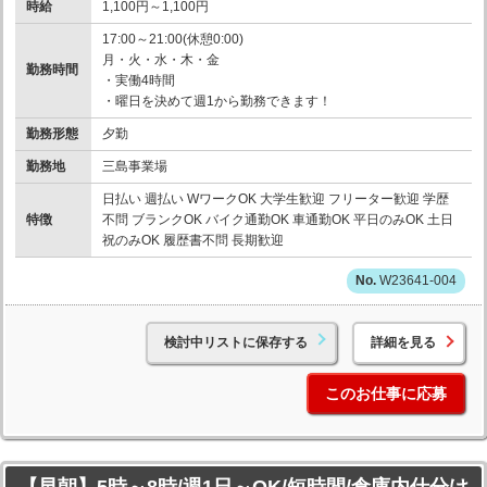
時給
1,100円～1,100円
17:00～21:00(休憩0:00)
月・火・水・木・金
勤務時間
・実働4時間
・曜日を決めて週1から勤務できます！
勤務形態
夕勤
勤務地
三島事業場
日払い 週払い WワークOK 大学生歓迎 フリーター歓迎 学歴
特徴
不問 ブランクOK バイク通勤OK 車通勤OK 平日のみOK 土日
祝のみOK 履歴書不問 長期歓迎
W23641-004
検討中リストに保存する
詳細を見る
このお仕事に応募