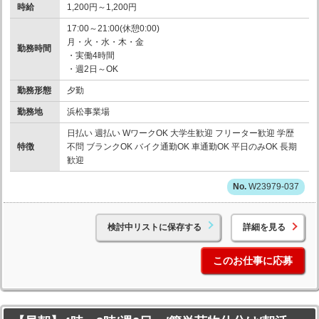
時給
1,200円～1,200円
17:00～21:00(休憩0:00)
月・火・水・木・金
勤務時間
・実働4時間
・週2日～OK
勤務形態
夕勤
勤務地
浜松事業場
日払い 週払い WワークOK 大学生歓迎 フリーター歓迎 学歴
特徴
不問 ブランクOK バイク通勤OK 車通勤OK 平日のみOK 長期
歓迎
W23979-037
検討中リストに保存する
詳細を見る
このお仕事に応募