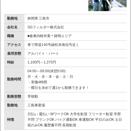
勤務地
静岡県 三島市
会社名
SGフィルダー株式会社
職種
■倉庫内軽作業＊静岡エリア
アクセス
車で県道140号線松本南信号近く
雇用形態
アルバイト・パート
時給
1,100円～1,375円
04:00～08:00(休憩0:00)
月・火・水・木・金・土・日
勤務時間
・実働4時間
・曜日を決めて週1から勤務できます！
勤務形態
早朝勤
勤務地
三島事業場
日払い 週払い WワークOK 大学生歓迎 フリーター歓迎 学歴
特徴
不問 ブランクOK バイク通勤OK 車通勤OK 平日のみOK 土日
祝のみOK 履歴書不問 長期歓迎