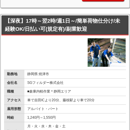
【深夜】17時～翌2時/週1日～/簡単荷物仕分け/未
経験OK/日払い可(規定有)/副業歓迎
勤務地
静岡県 焼津市
会社名
SGフィルダー株式会社
職種
■倉庫内軽作業＊静岡エリア
アクセス
車で吉田ICより20分、藤枝駅より車で20分
雇用形態
アルバイト・パート
時給
1,240円～1,550円
月・火・水・木・金・土