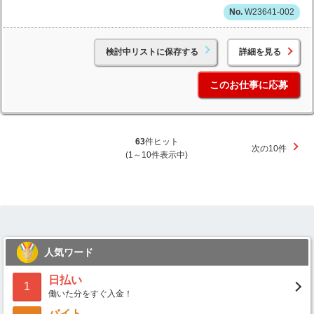
W23641-002
検討中リストに保存する
詳細を見る
このお仕事に応募
63
件ヒット
次の10件
(1～10件表示中)
人気ワード
日払い
1
働いた分をすぐ入金！
バイト