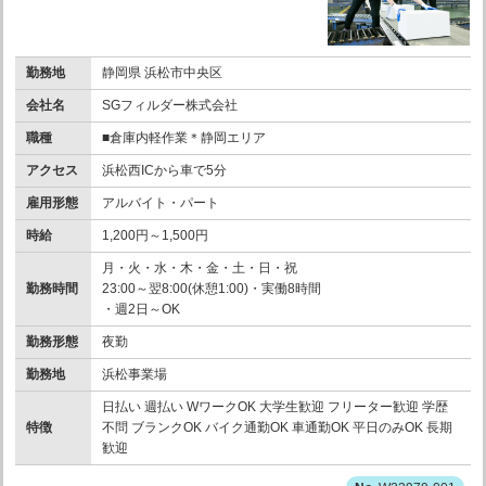
勤務地
静岡県 浜松市中央区
会社名
SGフィルダー株式会社
職種
■倉庫内軽作業＊静岡エリア
アクセス
浜松西ICから車で5分
雇用形態
アルバイト・パート
時給
1,200円～1,500円
月・火・水・木・金・土・日・祝
勤務時間
23:00～翌8:00(休憩1:00)・実働8時間
・週2日～OK
勤務形態
夜勤
勤務地
浜松事業場
日払い 週払い WワークOK 大学生歓迎 フリーター歓迎 学歴
特徴
不問 ブランクOK バイク通勤OK 車通勤OK 平日のみOK 長期
歓迎