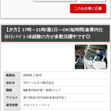
このお仕事に応募
【夕方】17時～21時/週1日～OK/短時間/倉庫内仕
分けバイト/未経験の方が多数活躍中です◎
勤務地
静岡県 三島市
会社名
SGフィルダー株式会社
職種
■倉庫内軽作業＊静岡エリア
アクセス
車で県道140号線松本南信号近く
雇用形態
アルバイト・パート