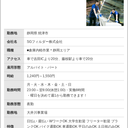
勤務地
静岡県 焼津市
会社名
SGフィルダー株式会社
職種
■倉庫内軽作業＊静岡エリア
アクセス
車で吉田ICより20分、藤枝駅より車で20分
雇用形態
アルバイト・パート
時給
1,240円～1,550円
月・火・水・木・金・土・日
勤務時間
23:00～翌8:00(休憩1:00)・実働8時間
・曜日を決めて週1から勤務できます！
勤務形態
夜勤
勤務地
大井川事業場
日払い 週払い WワークOK 大学生歓迎 フリーター歓迎 ブラ
特徴
ンクOK バイク通勤OK 車通勤OK 平日のみOK 土日祝のみOK