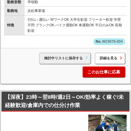
勤務形態
早朝勤
勤務地
浜松事業場
日払い 週払い WワークOK 大学生歓迎 フリーター歓迎 学歴
特徴
不問 ブランクOK バイク通勤OK 車通勤OK 平日のみOK 長期
歓迎
W23979-004
検討中リストに保存する
詳細を見る
このお仕事に応募
【深夜】23時～翌8時/週2日～OK/効率よく稼ぐ/未
経験歓迎/倉庫内での仕分け作業