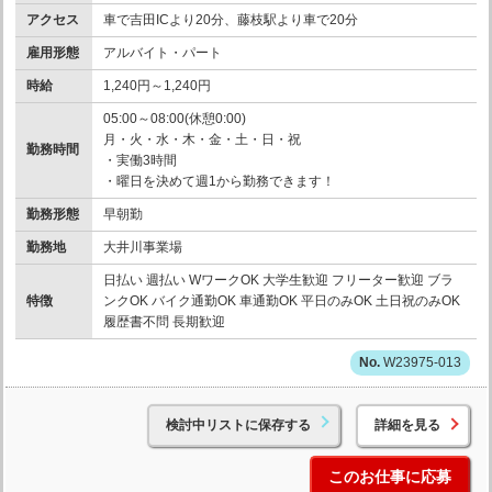
アクセス
車で吉田ICより20分、藤枝駅より車で20分
雇用形態
アルバイト・パート
時給
1,240円～1,240円
05:00～08:00(休憩0:00)
月・火・水・木・金・土・日・祝
勤務時間
・実働3時間
・曜日を決めて週1から勤務できます！
勤務形態
早朝勤
勤務地
大井川事業場
日払い 週払い WワークOK 大学生歓迎 フリーター歓迎 ブラ
特徴
ンクOK バイク通勤OK 車通勤OK 平日のみOK 土日祝のみOK
履歴書不問 長期歓迎
W23975-013
検討中リストに保存する
詳細を見る
このお仕事に応募