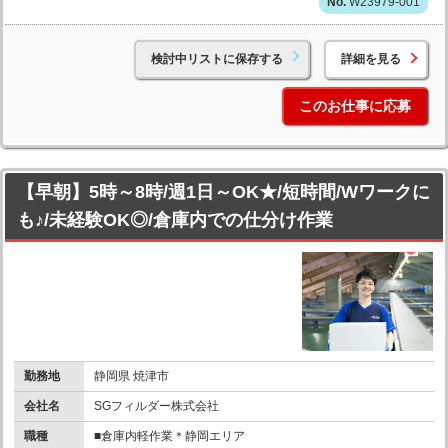
W23979-001
検討中リストに保存する
詳細を見る
このお仕事に応募
【早朝】5時～8時/週1日～OK★/短時間/Wワークに
も♪/未経験OK◎/倉庫内での仕分け作業
勤務地
静岡県 焼津市
会社名
SGフィルダー株式会社
職種
■倉庫内軽作業＊静岡エリア