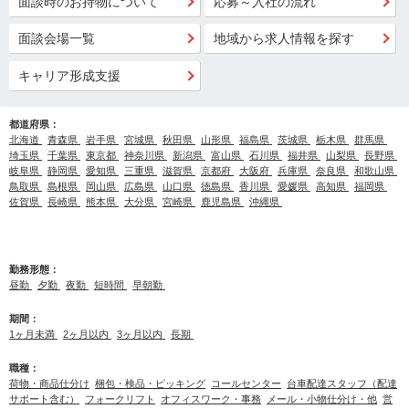
面談時のお持物について
応募～入社の流れ
面談会場一覧
地域から求人情報を探す
キャリア形成支援
都道府県：
北海道
青森県
岩手県
宮城県
秋田県
山形県
福島県
茨城県
栃木県
群馬県
埼玉県
千葉県
東京都
神奈川県
新潟県
富山県
石川県
福井県
山梨県
長野県
岐阜県
静岡県
愛知県
三重県
滋賀県
京都府
大阪府
兵庫県
奈良県
和歌山県
鳥取県
島根県
岡山県
広島県
山口県
徳島県
香川県
愛媛県
高知県
福岡県
佐賀県
長崎県
熊本県
大分県
宮崎県
鹿児島県
沖縄県
勤務形態：
昼勤
夕勤
夜勤
短時間
早朝勤
期間：
1ヶ月未満
2ヶ月以内
3ヶ月以内
長期
職種：
荷物・商品仕分け
梱包・検品・ピッキング
コールセンター
台車配達スタッフ（配達
サポート含む）
フォークリフト
オフィスワーク・事務
メール・小物仕分け・他
営