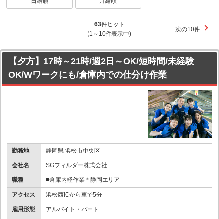
日給順
月給順
63
件ヒット
次の10件
(1～10件表示中)
【夕方】17時～21時/週2日～OK/短時間/未経験
OK/Wワークにも/倉庫内での仕分け作業
勤務地
静岡県 浜松市中央区
会社名
SGフィルダー株式会社
職種
■倉庫内軽作業＊静岡エリア
アクセス
浜松西ICから車で5分
雇用形態
アルバイト・パート