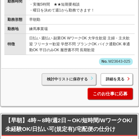
勤務時間
・実働5時間 ★★短期要相談
・曜日を決めて週1から勤務できます！
勤務形態
早朝勤
勤務地
練馬事業場
日払い 週払い 副業OK WワークOK 大学生歓迎 主婦・主夫歓
特徴
迎 フリーター歓迎 学歴不問 ブランクOK バイク通勤OK 車通
勤OK 平日のみOK 履歴書不問 長期歓迎
W23643-025
検討中リストに保存する
詳細を見る
このお仕事に応募
【早朝】4時～8時/週2日～OK/短時間/WワークOK/
未経験OK/日払い可(規定有)/宅配便の仕分け