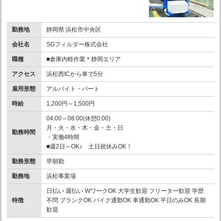
勤務地
静岡県 浜松市中央区
会社名
SGフィルダー株式会社
職種
■倉庫内軽作業＊静岡エリア
アクセス
浜松西ICから車で5分
雇用形態
アルバイト・パート
時給
1,200円～1,500円
04:00～08:00(休憩0:00)
月・火・水・木・金・土・日
勤務時間
・実働4時間
■週2日～OK♪ 土日祝休みOK！
勤務形態
早朝勤
勤務地
浜松事業場
日払い 週払い WワークOK 大学生歓迎 フリーター歓迎 学歴
特徴
不問 ブランクOK バイク通勤OK 車通勤OK 平日のみOK 長期
歓迎