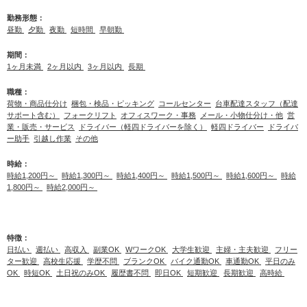
勤務形態：
昼勤
夕勤
夜勤
短時間
早朝勤
期間：
1ヶ月未満
2ヶ月以内
3ヶ月以内
長期
職種：
荷物・商品仕分け
梱包・検品・ピッキング
コールセンター
台車配達スタッフ（配達
サポート含む）
フォークリフト
オフィスワーク・事務
メール・小物仕分け・他
営
業・販売・サービス
ドライバー（軽四ドライバーを除く）
軽四ドライバー
ドライバ
ー助手
引越し作業
その他
時給：
時給1,200円～
時給1,300円～
時給1,400円～
時給1,500円～
時給1,600円～
時給
1,800円～
時給2,000円～
特徴：
日払い
週払い
高収入
副業OK
WワークOK
大学生歓迎
主婦・主夫歓迎
フリー
ター歓迎
高校生応援
学歴不問
ブランクOK
バイク通勤OK
車通勤OK
平日のみ
OK
時短OK
土日祝のみOK
履歴書不問
即日OK
短期歓迎
長期歓迎
高時給