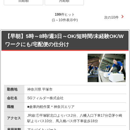
日給順
月給順
199
件ヒット
次の10件
(1～10件表示中)
【早朝】5時～8時/週3日～OK/短時間/未経験OK/W
ワークにも/宅配便の仕分け
勤務地
神奈川県 平塚市
会社名
SGフィルダー株式会社
職種
■倉庫内軽作業＊神奈川エリア
JR線:①平塚駅北口よりバス2分、八幡入口下車17分②茅ケ崎
アクセス
駅よりバス10分、馬入橋バス停下車徒歩18分
雇用形態
アルバイト･パート