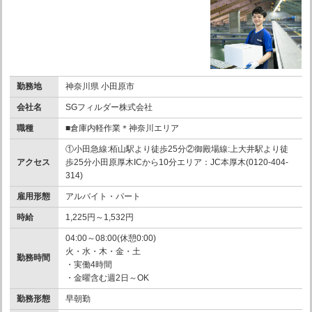
勤務地
神奈川県 小田原市
会社名
SGフィルダー株式会社
職種
■倉庫内軽作業＊神奈川エリア
①小田急線:栢山駅より徒歩25分②御殿場線:上大井駅より徒
アクセス
歩25分小田原厚木ICから10分エリア：JC本厚木(0120-404-
314)
雇用形態
アルバイト・パート
時給
1,225円～1,532円
04:00～08:00(休憩0:00)
火・水・木・金・土
勤務時間
・実働4時間
・金曜含む週2日～OK
勤務形態
早朝勤