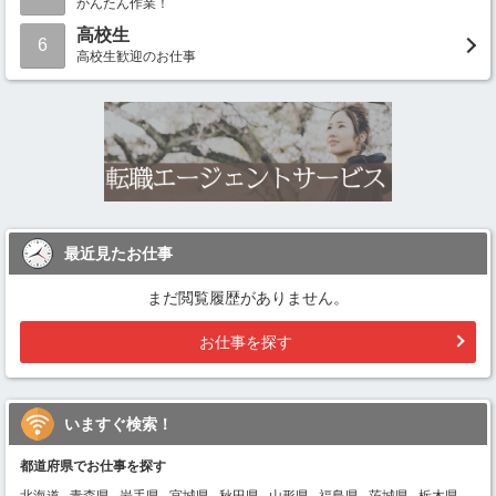
かんたん作業！
高校生
6
高校生歓迎のお仕事
最近見たお仕事
まだ閲覧履歴がありません。
お仕事を探す
いますぐ検索！
都道府県でお仕事を探す
北海道
青森県
岩手県
宮城県
秋田県
山形県
福島県
茨城県
栃木県