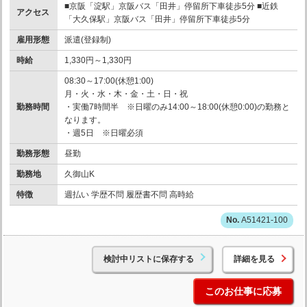
■京阪「淀駅」京阪バス「田井」停留所下車徒歩5分 ■近鉄
アクセス
「大久保駅」京阪バス「田井」停留所下車徒歩5分
雇用形態
派遣(登録制)
時給
1,330円～1,330円
08:30～17:00(休憩1:00)
月・火・水・木・金・土・日・祝
勤務時間
・実働7時間半 ※日曜のみ14:00～18:00(休憩0:00)の勤務と
なります。
・週5日 ※日曜必須
勤務形態
昼勤
勤務地
久御山K
特徴
週払い 学歴不問 履歴書不問 高時給
A51421-100
検討中リストに保存する
詳細を見る
このお仕事に応募