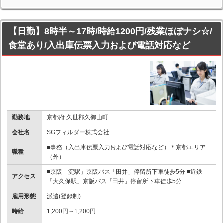
【日勤】8時半～17時/時給1200円/残業ほぼナシ☆/
食堂あり/入出庫伝票入力および電話対応など
勤務地
京都府 久世郡久御山町
会社名
SGフィルダー株式会社
■事務（入出庫伝票入力および電話対応など）＊京都エリア
職種
（外）
■京阪「淀駅」京阪バス「田井」停留所下車徒歩5分 ■近鉄
アクセス
「大久保駅」京阪バス「田井」停留所下車徒歩5分
雇用形態
派遣(登録制)
時給
1,200円～1,200円