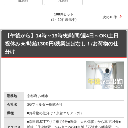
日給順
月給順
108
件ヒット
次の10件
(1～10件表示中)
【午後から】14時～19時/短時間/週4日～OK/土日
祝休み★/時給1300円/残業ほぼなし！/お荷物の仕
分け
勤務地
京都府 八幡市
会社名
SGフィルダー株式会社
職種
■お荷物の仕分け＊京都エリア（外）
■京田辺JCT下りて車で5分■近鉄「大久保駅」から車で14分■
アクセス
近鉄「丹波橋駅」から車で24分■京阪「石清水八幡宮駅」か