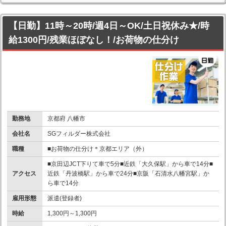
【日勤】11時～20時/週4日～OK/土日祝休み★/時
給1300円/残業ほぼなし！/お荷物の仕分け
勤務地
京都府 八幡市
会社名
SGフィルダー株式会社
職種
■お荷物の仕分け＊京都エリア（外）
■京田辺JCT下りて車で5分■近鉄「大久保駅」から車で14分■
アクセス
近鉄「丹波橋駅」から車で24分■京阪「石清水八幡宮駅」か
ら車で14分
雇用形態
派遣(登録者)
時給
1,300円～1,300円