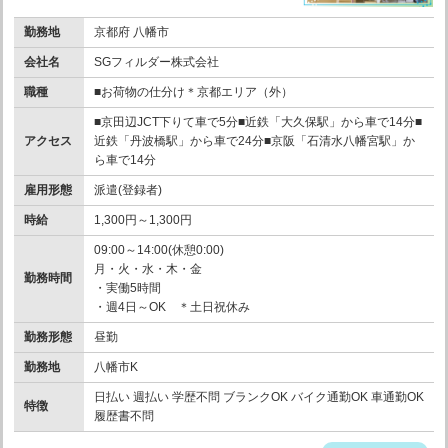
勤務地
京都府 八幡市
会社名
SGフィルダー株式会社
職種
■お荷物の仕分け＊京都エリア（外）
■京田辺JCT下りて車で5分■近鉄「大久保駅」から車で14分■
アクセス
近鉄「丹波橋駅」から車で24分■京阪「石清水八幡宮駅」か
ら車で14分
雇用形態
派遣(登録者)
時給
1,300円～1,300円
09:00～14:00(休憩0:00)
月・火・水・木・金
勤務時間
・実働5時間
・週4日～OK ＊土日祝休み
勤務形態
昼勤
勤務地
八幡市K
日払い 週払い 学歴不問 ブランクOK バイク通勤OK 車通勤OK
特徴
履歴書不問