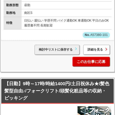
勤務形態
昼勤
勤務地
南区S
日払い 週払い 学歴不問 バイク通勤OK 車通勤OK 平日のみOK
特徴
履歴書不問 長期歓迎
A57380-101
検討中リストに保存する
詳細を見る
このお仕事に応募
【日勤】9時～17時/時給1400円/土日祝休み★/髪色
髪型自由♪/フォークリフト/頭髪化粧品等の収納・
ピッキング