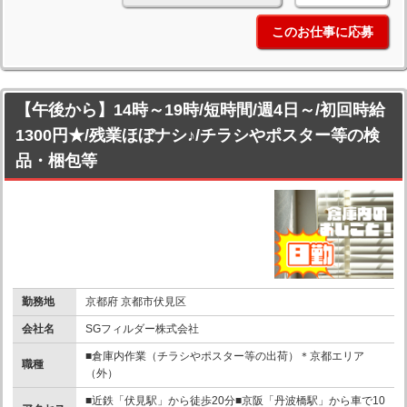
このお仕事に応募
【午後から】14時～19時/短時間/週4日～/初回時給
1300円★/残業ほぼナシ♪/チラシやポスター等の検
品・梱包等
勤務地
京都府 京都市伏見区
会社名
SGフィルダー株式会社
■倉庫内作業（チラシやポスター等の出荷）＊京都エリア
職種
（外）
■近鉄「伏見駅」から徒歩20分■京阪「丹波橋駅」から車で10