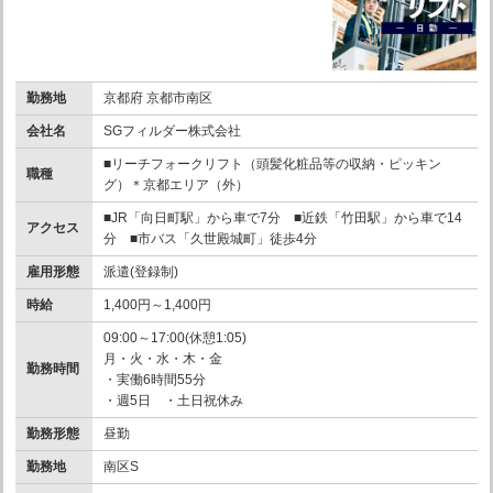
勤務地
京都府 京都市南区
会社名
SGフィルダー株式会社
■リーチフォークリフト（頭髪化粧品等の収納・ピッキン
職種
グ）＊京都エリア（外）
■JR「向日町駅」から車で7分 ■近鉄「竹田駅」から車で14
アクセス
分 ■市バス「久世殿城町」徒歩4分
雇用形態
派遣(登録制)
時給
1,400円～1,400円
09:00～17:00(休憩1:05)
月・火・水・木・金
勤務時間
・実働6時間55分
・週5日 ・土日祝休み
勤務形態
昼勤
勤務地
南区S