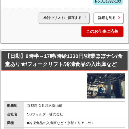
A51892-103
検討中リストに保存する
詳細を見る
このお仕事に応募
【日勤】8時半～17時/時給1330円/残業ほぼナシ/食
堂あり★/フォークリフト/冷凍食品の入出庫など
勤務地
京都府 久世郡久御山町
会社名
SGフィルダー株式会社
職種
■冷凍食品の入出庫など＊京都エリア（外）