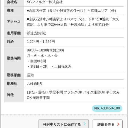
会社名
SGフィルダー株式会社
職種
■倉庫内作業（食品や雑貨等の仕分け）＊京都エリア（外）
■京阪石清水八幡宮駅よりバスで15分、下車5分■近鉄「大久
アクセス
保駅」より車で20分■近鉄「丹波橋駅」より車で23分
雇用形態
派遣(登録制)
時給
1,224円～1,224円
09:00～18:00(休憩1:00)
月・火・水・木・金
勤務時間
・実働8時間
・週3日～OK ・土日祝休み
勤務形態
昼勤
勤務地
八幡市KR
日払い 週払い 学歴不問 ブランクOK バイク通勤OK 平日のみ
特徴
OK 履歴書不問
A33450-100
検討中リストに保存する
詳細を見る