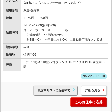
アクセス
分■市バス「パルスプラザ前」から徒歩7分
雇用形態
派遣(登録制)
時給
1,160円～1,300円
14:00～19:00(休憩0:00)
月・火・水・木・金・土・日・祝
勤務時間
・実働5時間 ＊残業ほぼナシ
・週4日～OK ＊平日のみもOK、土日勤務可能な方大歓迎！
勤務形態
昼勤
勤務地
伏見区G2
日払い 週払い 学歴不問 ブランクOK バイク通勤OK 履歴書不
特徴
問
A26817-110
検討中リストに保存する
詳細を見る
このお仕事に応募