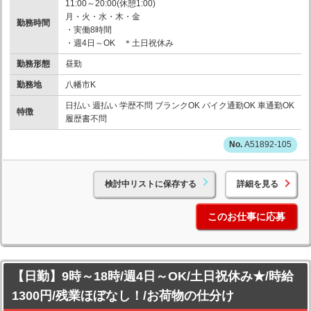
11:00～20:00(休憩1:00)
月・火・水・木・金
勤務時間
・実働8時間
・週4日～OK ＊土日祝休み
勤務形態
昼勤
勤務地
八幡市K
日払い 週払い 学歴不問 ブランクOK バイク通勤OK 車通勤OK
特徴
履歴書不問
A51892-105
検討中リストに保存する
詳細を見る
このお仕事に応募
【日勤】9時～18時/週4日～OK/土日祝休み★/時給
1300円/残業ほぼなし！/お荷物の仕分け