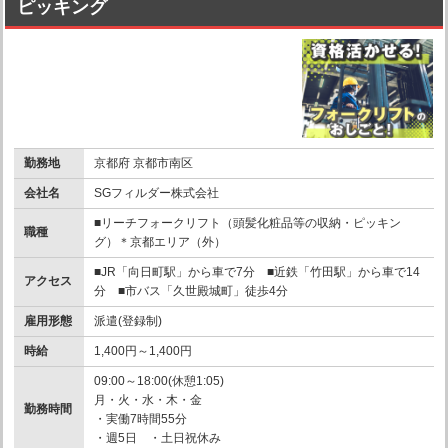
ピッキング
勤務地
京都府 京都市南区
会社名
SGフィルダー株式会社
■リーチフォークリフト（頭髪化粧品等の収納・ピッキン
職種
グ）＊京都エリア（外）
■JR「向日町駅」から車で7分 ■近鉄「竹田駅」から車で14
アクセス
分 ■市バス「久世殿城町」徒歩4分
雇用形態
派遣(登録制)
時給
1,400円～1,400円
09:00～18:00(休憩1:05)
月・火・水・木・金
勤務時間
・実働7時間55分
・週5日 ・土日祝休み