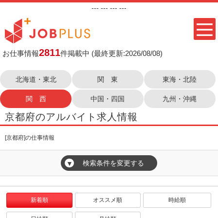
---
--- ---
---
2811
お仕事情報
件掲載中
(最終更新:2026/08/08)
北海道・東北
関 東
東海・北陸
関 西
中国・四国
九州・沖縄
京都府のアルバイト求人情報
[京都府]の仕事情報
検索条件を変更する
▼
新着順
オススメ順
時給順