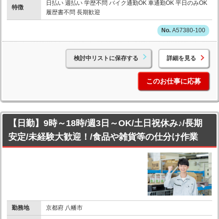
日払い 週払い 学歴不問 バイク通勤OK 車通勤OK 平日のみOK
特徴
履歴書不問 長期歓迎
A57380-100
検討中リストに保存する
詳細を見る
このお仕事に応募
【日勤】9時～18時/週3日～OK/土日祝休み♪/長期
安定/未経験大歓迎！/食品や雑貨等の仕分け作業
勤務地
京都府 八幡市