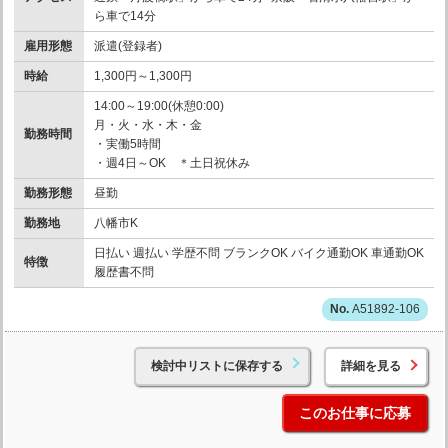
ら車で14分
雇用形態
派遣(登録者)
時給
1,300円～1,300円
14:00～19:00(休憩0:00)
月・火・水・木・金
勤務時間
・実働5時間
・週4日～OK ＊土日祝休み
勤務形態
昼勤
勤務地
八幡市K
日払い 週払い 学歴不問 ブランクOK バイク通勤OK 車通勤OK
特徴
履歴書不問
A51892-106
検討中リストに保存する
詳細を見る
このお仕事に応募