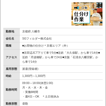
勤務地
京都府 八幡市
会社名
SGフィルダー株式会社
職種
■お荷物の仕分け＊京都エリア（外）
■京田辺JCT下りて車で5分■近鉄「大久保駅」から車で14分■
アクセス
近鉄「丹波橋駅」から車で24分■京阪「石清水八幡宮駅」か
ら車で14分
雇用形態
派遣(登録者)
時給
1,300円～1,300円
09:00～18:00(休憩1:00)
月・火・水・木・金
勤務時間
・実働8時間
・週4日～OK ＊土日祝休み
勤務形態
昼勤