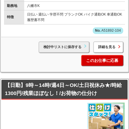
勤務地
八幡市K
日払い 週払い 学歴不問 ブランクOK バイク通勤OK 車通勤OK
特徴
履歴書不問
A51892-104
検討中リストに保存する
詳細を見る
このお仕事に応募
【日勤】9時～14時/週4日～OK/土日祝休み★/時給
1300円/残業ほぼなし！/お荷物の仕分け