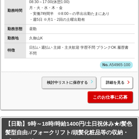
08:30～17:00(休憩1:00)
月・火・水・木・金
勤務時間
・実働7時間半 ※8:00～の早出出勤たまにあり
・週5日 ※月1・2回の土曜出勤有
勤務形態
昼勤
勤務地
久御山K
日払い 週払い 主婦・主夫歓迎 学歴不問 ブランクOK 履歴書
特徴
不問
A54965-100
検討中リストに保存する
詳細を見る
このお仕事に応募
【日勤】9時～18時/時給1400円/土日祝休み★/髪色
髪型自由♪/フォークリフト/頭髪化粧品等の収納・