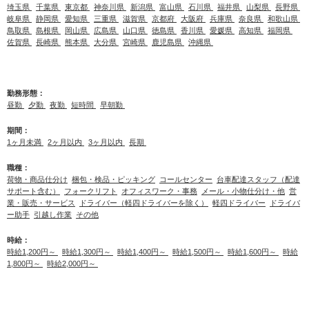
埼玉県
千葉県
東京都
神奈川県
新潟県
富山県
石川県
福井県
山梨県
長野県
岐阜県
静岡県
愛知県
三重県
滋賀県
京都府
大阪府
兵庫県
奈良県
和歌山県
鳥取県
島根県
岡山県
広島県
山口県
徳島県
香川県
愛媛県
高知県
福岡県
佐賀県
長崎県
熊本県
大分県
宮崎県
鹿児島県
沖縄県
勤務形態：
昼勤
夕勤
夜勤
短時間
早朝勤
期間：
1ヶ月未満
2ヶ月以内
3ヶ月以内
長期
職種：
荷物・商品仕分け
梱包・検品・ピッキング
コールセンター
台車配達スタッフ（配達
サポート含む）
フォークリフト
オフィスワーク・事務
メール・小物仕分け・他
営
業・販売・サービス
ドライバー（軽四ドライバーを除く）
軽四ドライバー
ドライバ
ー助手
引越し作業
その他
時給：
時給1,200円～
時給1,300円～
時給1,400円～
時給1,500円～
時給1,600円～
時給
1,800円～
時給2,000円～