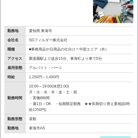
勤務地
愛知県 東海市
会社名
SGフィルダー株式会社
職種
■事務用品や日用品の仕分け＊中部エリア（外）
アクセス
聚楽園駅より徒歩15分、東海ICより車で5分
雇用形態
アルバイト・パート
時給
1,250円～1,400円
10:00～19:00(休憩1:00)
月・火・水・木・金・土・祝
勤務時間
・実働8時間
・週1日～OK ・短期限定勤務 ★★長期切り替え要相談(時
給1250円)
勤務形態
昼勤
勤務地
東海市AS