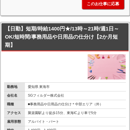
このお仕事に応募
【日勤】短期/時給1400円★/13時～21時/週1日～
OK/短時間/事務用品や日用品の仕分け【2か月短
期】
勤務地
愛知県 東海市
会社名
SGフィルダー株式会社
職種
■事務用品や日用品の仕分け＊中部エリア（外）
アクセス
聚楽園駅より徒歩15分、東海ICより車で5分
雇用形態
アルバイト・パート