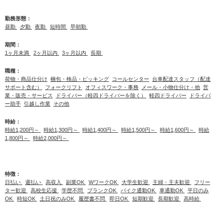
勤務形態：
昼勤
夕勤
夜勤
短時間
早朝勤
期間：
1ヶ月未満
2ヶ月以内
3ヶ月以内
長期
職種：
荷物・商品仕分け
梱包・検品・ピッキング
コールセンター
台車配達スタッフ（配達
サポート含む）
フォークリフト
オフィスワーク・事務
メール・小物仕分け・他
営
業・販売・サービス
ドライバー（軽四ドライバーを除く）
軽四ドライバー
ドライバ
ー助手
引越し作業
その他
時給：
時給1,200円～
時給1,300円～
時給1,400円～
時給1,500円～
時給1,600円～
時給
1,800円～
時給2,000円～
特徴：
日払い
週払い
高収入
副業OK
WワークOK
大学生歓迎
主婦・主夫歓迎
フリー
ター歓迎
高校生応援
学歴不問
ブランクOK
バイク通勤OK
車通勤OK
平日のみ
OK
時短OK
土日祝のみOK
履歴書不問
即日OK
短期歓迎
長期歓迎
高時給