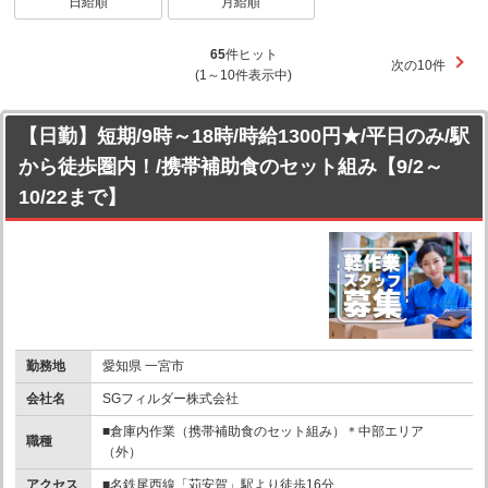
日給順
月給順
65
件ヒット
次の10件
(1～10件表示中)
【日勤】短期/9時～18時/時給1300円★/平日のみ/駅
から徒歩圏内！/携帯補助食のセット組み【9/2～
10/22まで】
勤務地
愛知県 一宮市
会社名
SGフィルダー株式会社
■倉庫内作業（携帯補助食のセット組み）＊中部エリア
職種
（外）
アクセス
■名鉄尾西線「苅安賀」駅より徒歩16分