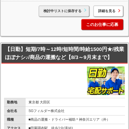
検討中リストに保存する
詳細を見る
このお仕事に応募
【日勤】短期/7時～12時/短時間/時給1500円★/残業
ほぼナシ♪/商品の運搬など【8/3～9月末まで】
勤務地
東京都 大田区
会社名
SGフィルダー株式会社
職種
■商品の運搬・ドライバー補助＊神奈川エリア（外）
アクセス
■田園調布駅 徒歩1分(直結)