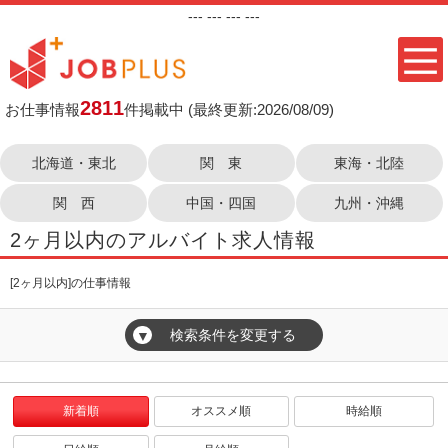
---
--- ---
---
2811
お仕事情報
件掲載中
(最終更新:2026/08/09)
北海道・東北
関 東
東海・北陸
関 西
中国・四国
九州・沖縄
2ヶ月以内のアルバイト求人情報
[2ヶ月以内]の仕事情報
検索条件を変更する
▼
新着順
オススメ順
時給順