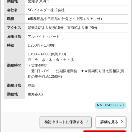
勤務地
愛知県 東海市
会社名
SGフィルダー株式会社
職種
■事務用品や日用品の仕分け＊中部エリア（外）
アクセス
聚楽園駅より徒歩15分、東海ICより車で5分
雇用形態
アルバイト・パート
時給
1,250円～1,400円
10:00～14:00(休憩0:00)
月・火・水・木・金・土・祝
勤務時間
・実働4時間
・週1日～OK ・短期限定勤務 ★★長期切り替え要相談(長
期の場合時給1250円)
勤務形態
昼勤
勤務地
東海市AS
U24222-023
検討中リストに保存する
詳細を見る