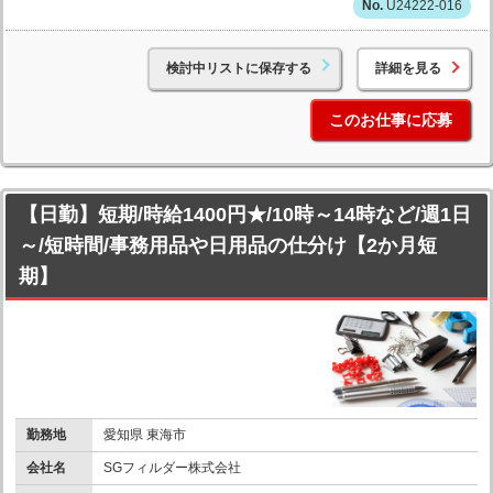
U24222-016
検討中リストに保存する
詳細を見る
このお仕事に応募
【日勤】短期/時給1400円★/10時～14時など/週1日
～/短時間/事務用品や日用品の仕分け【2か月短
期】
勤務地
愛知県 東海市
会社名
SGフィルダー株式会社