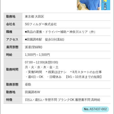
勤務地
東京都 大田区
会社名
SGフィルダー株式会社
職種
■商品の運搬・ドライバー補助＊神奈川エリア（外）
アクセス
■田園調布駅 徒歩1分(直結)
雇用形態
派遣(登録制)
時給
1,500円～1,500円
07:00～12:00(休憩0:00)
月・火・水・木・金・土
勤務時間
・実働5時間 ＊残業ほぼナシ ＊8月スタートのお仕事
・週4日～OK ・日曜休み 【9/1～10月末までの短期】
勤務形態
昼勤
勤務地
田園調布W
特徴
日払い 週払い 学歴不問 ブランクOK 履歴書不問 高時給
A57437-002