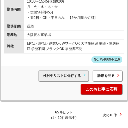
10:00～15:45(休憩0:00)
月・火・水・木・金
勤務時間
・実働5時間45分
・週2日～OK・平日のみ 【2か月間の短期】
勤務形態
昼勤
勤務地
大阪茨木事業場
日払い 週払い 副業OK WワークOK 大学生歓迎 主婦・主夫歓
特徴
迎 学歴不問 ブランクOK 履歴書不問
W46694-116
検討中リストに保存する
詳細を見る
このお仕事に応募
65
件ヒット
次の10件
(1～10件表示中)