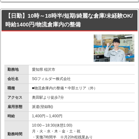
【日勤】10時～18時半/短期/綺麗な倉庫/未経験OK/
時給1400円/物流倉庫内の整備
勤務地
愛知県 稲沢市
会社名
SGフィルダー株式会社
職種
■物流倉庫内の整備＊中部エリア（外）
アクセス
奥田駅より徒歩7分
雇用形態
派遣(登録制)
時給
1,400円～1,400円
10:00～18:30(休憩1:00)
月・火・水・木・金・土・祝
勤務時間
・実働7時間半 ※月20h程残業あり