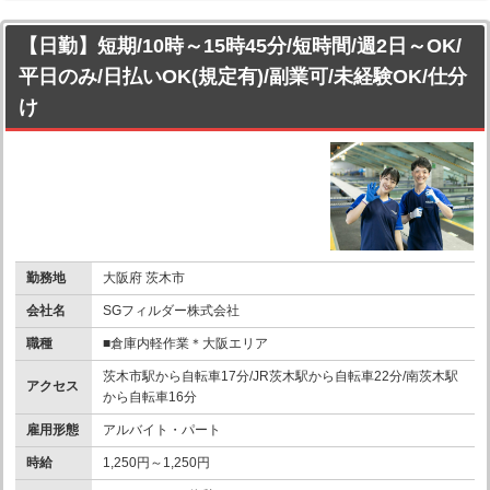
【日勤】短期/10時～15時45分/短時間/週2日～OK/
平日のみ/日払いOK(規定有)/副業可/未経験OK/仕分
け
勤務地
大阪府 茨木市
会社名
SGフィルダー株式会社
職種
■倉庫内軽作業＊大阪エリア
茨木市駅から自転車17分/JR茨木駅から自転車22分/南茨木駅
アクセス
から自転車16分
雇用形態
アルバイト・パート
時給
1,250円～1,250円