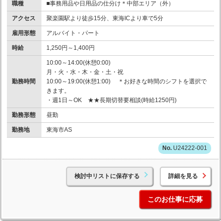
職種
■事務用品や日用品の仕分け＊中部エリア（外）
アクセス
聚楽園駅より徒歩15分、東海ICより車で5分
雇用形態
アルバイト・パート
時給
1,250円～1,400円
10:00～14:00(休憩0:00)
月・火・水・木・金・土・祝
勤務時間
10:00～19:00(休憩1:00) ＊お好きな時間のシフトを選択で
きます。
・週1日～OK ★★長期切替要相談(時給1250円)
勤務形態
昼勤
勤務地
東海市AS
U24222-001
検討中リストに保存する
詳細を見る
このお仕事に応募