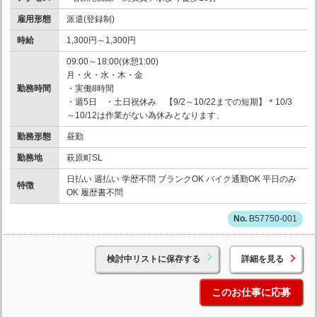
雇用形態
派遣(登録制)
時給
1,300円～1,300円
09:00～18:00(休憩1:00)
月・火・水・木・金
勤務時間
・実働8時間
・週5日 ・土日祝休み 【9/2～10/22までの短期】＊10/3
～10/12は作業がない為休みとなります、
勤務形態
昼勤
勤務地
萩原町SL
日払い 週払い 学歴不問 ブランクOK バイク通勤OK 平日のみ
特徴
OK 履歴書不問
B57750-001
検討中リストに保存する
詳細を見る
このお仕事に応募