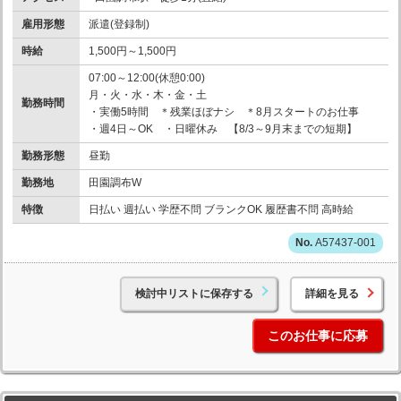
雇用形態
派遣(登録制)
時給
1,500円～1,500円
07:00～12:00(休憩0:00)
月・火・水・木・金・土
勤務時間
・実働5時間 ＊残業ほぼナシ ＊8月スタートのお仕事
・週4日～OK ・日曜休み 【8/3～9月末までの短期】
勤務形態
昼勤
勤務地
田園調布W
特徴
日払い 週払い 学歴不問 ブランクOK 履歴書不問 高時給
A57437-001
検討中リストに保存する
詳細を見る
このお仕事に応募