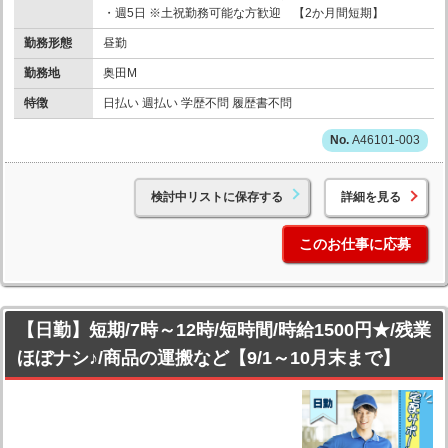
・週5日 ※土祝勤務可能な方歓迎 【2か月間短期】
勤務形態
昼勤
勤務地
奥田M
特徴
日払い 週払い 学歴不問 履歴書不問
A46101-003
検討中リストに保存する
詳細を見る
このお仕事に応募
【日勤】短期/7時～12時/短時間/時給1500円★/残業
ほぼナシ♪/商品の運搬など【9/1～10月末まで】