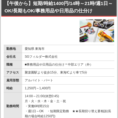
【午後から】短期/時給1400円/14時～21時/週1日～
OK/長期もOK/事務用品や日用品の仕分け
勤務地
愛知県 東海市
会社名
SGフィルダー株式会社
職種
■事務用品や日用品の仕分け＊中部エリア（外）
アクセス
聚楽園駅より徒歩15分、東海ICより車で5分
雇用形態
アルバイト・パート
時給
1,250円～1,400円
14:00～21:00(休憩0:45)
月・火・水・木・金・土・祝
勤務時間
・実働6時間15分
・週1日～OK ・短期限定勤務 ★★長期切り替え要相談(長
期の場合時給1250円)