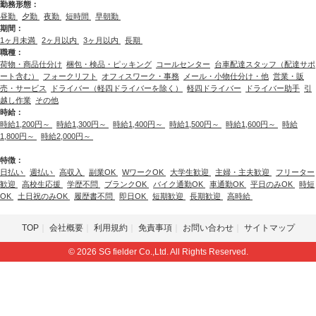
勤務形態：
昼勤
夕勤
夜勤
短時間
早朝勤
期間：
1ヶ月未満
2ヶ月以内
3ヶ月以内
長期
職種：
荷物・商品仕分け
梱包・検品・ピッキング
コールセンター
台車配達スタッフ（配達サポ
ート含む）
フォークリフト
オフィスワーク・事務
メール・小物仕分け・他
営業・販
売・サービス
ドライバー（軽四ドライバーを除く）
軽四ドライバー
ドライバー助手
引
越し作業
その他
時給：
時給1,200円～
時給1,300円～
時給1,400円～
時給1,500円～
時給1,600円～
時給
1,800円～
時給2,000円～
特徴：
日払い
週払い
高収入
副業OK
WワークOK
大学生歓迎
主婦・主夫歓迎
フリーター
歓迎
高校生応援
学歴不問
ブランクOK
バイク通勤OK
車通勤OK
平日のみOK
時短
OK
土日祝のみOK
履歴書不問
即日OK
短期歓迎
長期歓迎
高時給
TOP
会社概要
利用規約
免責事項
お問い合わせ
サイトマップ
© 2026 SG fielder Co.,Ltd. All Rights Reserved.