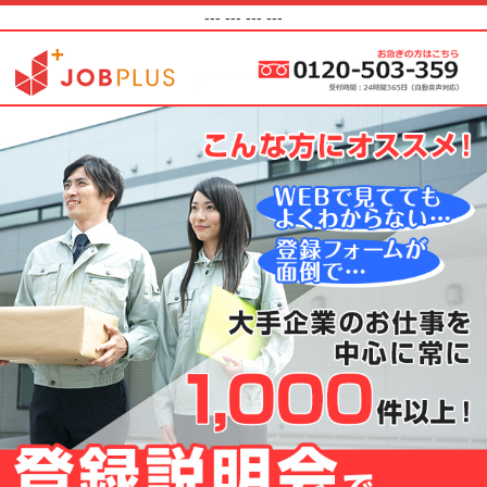
---
--- ---
---