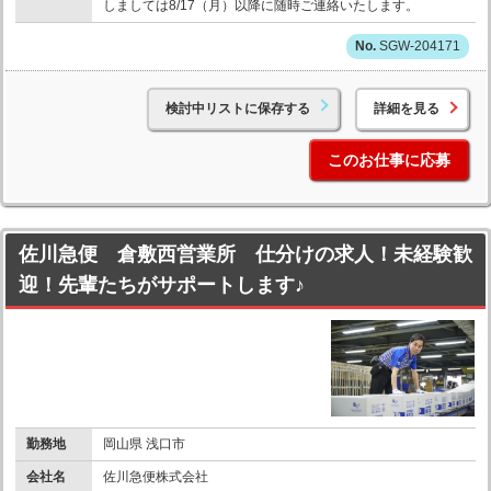
しましては8/17（月）以降に随時ご連絡いたします。
SGW-204171
検討中リストに保存する
詳細を見る
このお仕事に応募
佐川急便 倉敷西営業所 仕分けの求人！未経験歓
迎！先輩たちがサポートします♪
勤務地
岡山県 浅口市
会社名
佐川急便株式会社