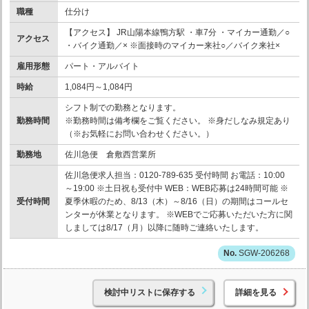
職種
仕分け
【アクセス】 JR山陽本線鴨方駅 ・車7分 ・マイカー通勤／○
アクセス
・バイク通勤／× ※面接時のマイカー来社○／バイク来社×
雇用形態
パート・アルバイト
時給
1,084円～1,084円
シフト制での勤務となります。
勤務時間
※勤務時間は備考欄をご覧ください。 ※身だしなみ規定あり
（※お気軽にお問い合わせください。）
勤務地
佐川急便 倉敷西営業所
佐川急便求人担当：0120-789-635 受付時間 お電話：10:00
～19:00 ※土日祝も受付中 WEB：WEB応募は24時間可能 ※
受付時間
夏季休暇のため、8/13（木）～8/16（日）の期間はコールセ
ンターが休業となります。 ※WEBでご応募いただいた方に関
しましては8/17（月）以降に随時ご連絡いたします。
SGW-206268
検討中リストに保存する
詳細を見る