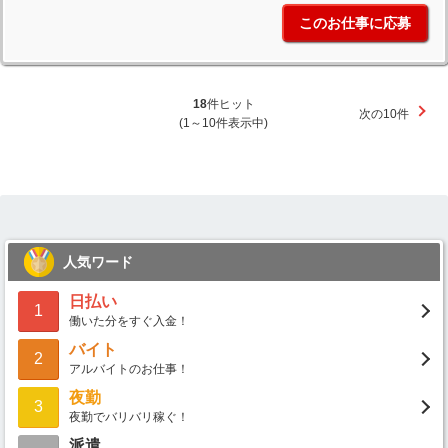
このお仕事に応募
18
件ヒット
次の10件
(1～10件表示中)
人気ワード
日払い
1
働いた分をすぐ入金！
バイト
2
アルバイトのお仕事！
夜勤
3
夜勤でバリバリ稼ぐ！
派遣