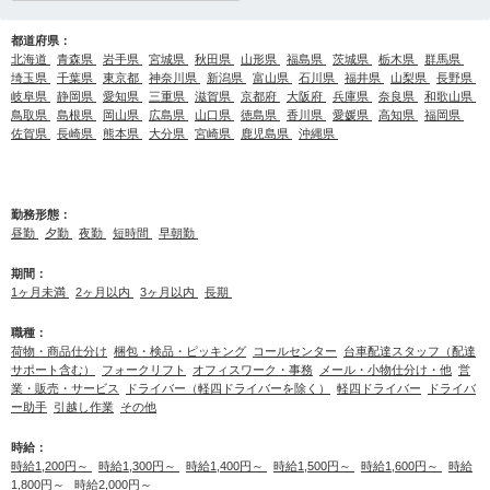
都道府県：
北海道
青森県
岩手県
宮城県
秋田県
山形県
福島県
茨城県
栃木県
群馬県
埼玉県
千葉県
東京都
神奈川県
新潟県
富山県
石川県
福井県
山梨県
長野県
岐阜県
静岡県
愛知県
三重県
滋賀県
京都府
大阪府
兵庫県
奈良県
和歌山県
鳥取県
島根県
岡山県
広島県
山口県
徳島県
香川県
愛媛県
高知県
福岡県
佐賀県
長崎県
熊本県
大分県
宮崎県
鹿児島県
沖縄県
勤務形態：
昼勤
夕勤
夜勤
短時間
早朝勤
期間：
1ヶ月未満
2ヶ月以内
3ヶ月以内
長期
職種：
荷物・商品仕分け
梱包・検品・ピッキング
コールセンター
台車配達スタッフ（配達
サポート含む）
フォークリフト
オフィスワーク・事務
メール・小物仕分け・他
営
業・販売・サービス
ドライバー（軽四ドライバーを除く）
軽四ドライバー
ドライバ
ー助手
引越し作業
その他
時給：
時給1,200円～
時給1,300円～
時給1,400円～
時給1,500円～
時給1,600円～
時給
1,800円～
時給2,000円～