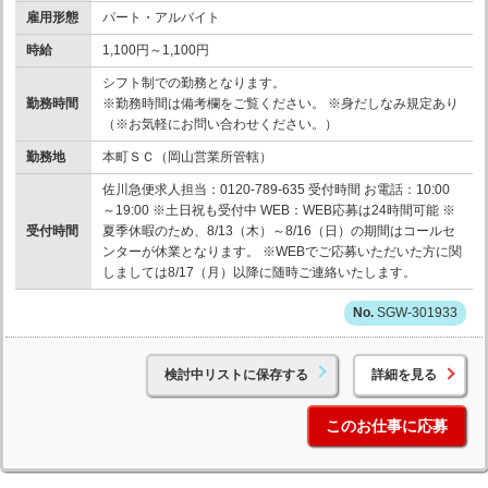
雇用形態
パート・アルバイト
時給
1,100円～1,100円
シフト制での勤務となります。
勤務時間
※勤務時間は備考欄をご覧ください。 ※身だしなみ規定あり
（※お気軽にお問い合わせください。）
勤務地
本町ＳＣ（岡山営業所管轄）
佐川急便求人担当：0120-789-635 受付時間 お電話：10:00
～19:00 ※土日祝も受付中 WEB：WEB応募は24時間可能 ※
受付時間
夏季休暇のため、8/13（木）～8/16（日）の期間はコールセ
ンターが休業となります。 ※WEBでご応募いただいた方に関
しましては8/17（月）以降に随時ご連絡いたします。
SGW-301933
検討中リストに保存する
詳細を見る
このお仕事に応募