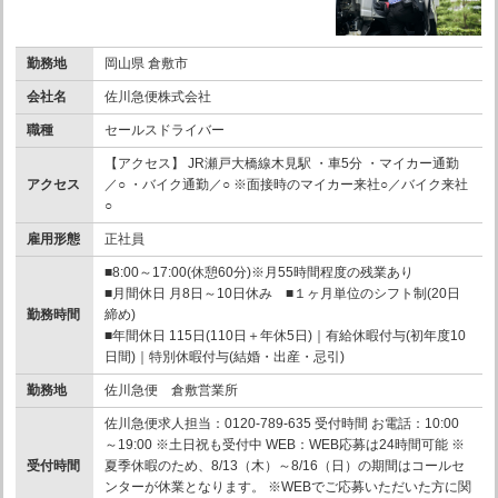
勤務地
岡山県 倉敷市
会社名
佐川急便株式会社
職種
セールスドライバー
【アクセス】 JR瀬戸大橋線木見駅 ・車5分 ・マイカー通勤
アクセス
／○ ・バイク通勤／○ ※面接時のマイカー来社○／バイク来社
○
雇用形態
正社員
■8:00～17:00(休憩60分)※月55時間程度の残業あり
■月間休日 月8日～10日休み ■１ヶ月単位のシフト制(20日
勤務時間
締め)
■年間休日 115日(110日＋年休5日)｜有給休暇付与(初年度10
日間)｜特別休暇付与(結婚・出産・忌引)
勤務地
佐川急便 倉敷営業所
佐川急便求人担当：0120-789-635 受付時間 お電話：10:00
～19:00 ※土日祝も受付中 WEB：WEB応募は24時間可能 ※
受付時間
夏季休暇のため、8/13（木）～8/16（日）の期間はコールセ
ンターが休業となります。 ※WEBでご応募いただいた方に関