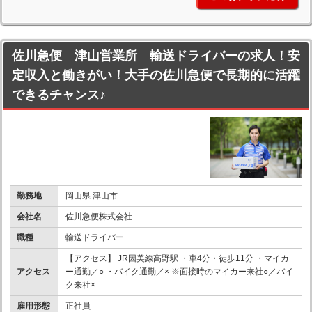
佐川急便 津山営業所 輸送ドライバーの求人！安
定収入と働きがい！大手の佐川急便で長期的に活躍
できるチャンス♪
勤務地
岡山県 津山市
会社名
佐川急便株式会社
職種
輸送ドライバー
【アクセス】 JR因美線高野駅 ・車4分・徒歩11分 ・マイカ
アクセス
ー通勤／○ ・バイク通勤／× ※面接時のマイカー来社○／バイ
ク来社×
雇用形態
正社員