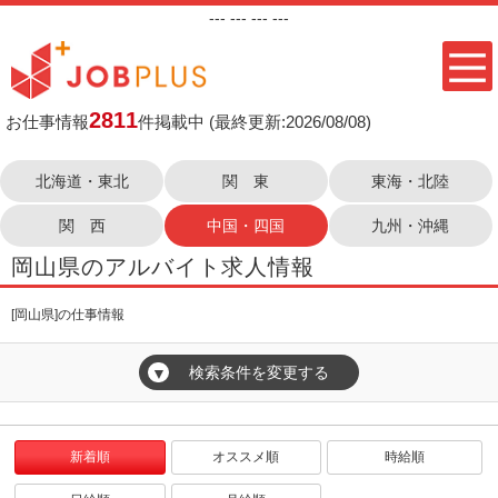
---
--- ---
---
2811
お仕事情報
件掲載中
(最終更新:2026/08/08)
北海道・東北
関 東
東海・北陸
関 西
中国・四国
九州・沖縄
岡山県のアルバイト求人情報
[岡山県]の仕事情報
検索条件を変更する
▼
新着順
オススメ順
時給順