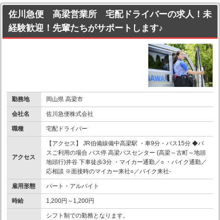
佐川急便 高梁営業所 宅配ドライバーの求人！未
経験歓迎！先輩たちがサポートします♪
勤務地
岡山県 高梁市
会社名
佐川急便株式会社
職種
宅配ドライバー
【アクセス】 JR伯備線備中高梁駅 ・車9分・バス15分 ◆バ
スご利用の場合 バス停 高梁バスセンター (高梁～古町～地頭
アクセス
地頭行)井谷 下車徒歩3分 ・マイカー通勤／○ ・バイク通勤／
応相談 ※面接時のマイカー来社○／バイク来社-
雇用形態
パート・アルバイト
時給
1,200円～1,200円
シフト制での勤務となります。