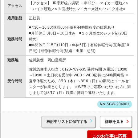
【アクセス】 JR宇野線八浜駅 ・車12分 ・マイカー通勤／○
アクセス
・バイク通勤／× ※面接時のマイカー来社○／バイク来社○
雇用形態
正社員
■7:30～16:30(休憩60分)※月44時間程度の残業あり
■月間休日 月8日～10日休み ■１ヶ月単位のシフト制(20日
勤務時間
締め)
■年間休日 115日(110日＋年休5日)｜有給休暇付与(初年度10
日間)｜特別休暇付与(結婚・出産・忌引)
勤務地
佐川急便 岡山営業所
佐川急便求人担当：0120-789-635 受付時間 お電話：10:00
～19:00 ※土日祝も受付中 WEB：WEB応募は24時間可能 ※
受付時間
夏季休暇のため、8/13（木）～8/16（日）の期間はコールセ
ンターが休業となります。 ※WEBでご応募いただいた方に関
しましては8/17（月）以降に随時ご連絡いたします。
SGW-204001
検討中リストに保存する
詳細を見る
このお仕事に応募