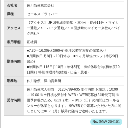
会社名
佐川急便株式会社
職種
セールスドライバー
【アクセス】 JR因美線高野駅 ・車4分・徒歩11分 ・マイカ
アクセス
ー通勤／○ ・バイク通勤／× ※面接時のマイカー来社○／バイ
ク来社×
雇用形態
正社員
■7:30～16:30(休憩60分)※月50時間程度の残業あり
■月間休日 月8日～10日休み ■１ヶ月単位のシフト制(20日
勤務時間
締め)
■年間休日 115日(110日＋年休5日)｜有給休暇付与(初年度10
日間)｜特別休暇付与(結婚・出産・忌引)
勤務地
佐川急便 津山営業所
佐川急便求人担当：0120-789-635 受付時間 お電話：10:00
～19:00 ※土日祝も受付中 WEB：WEB応募は24時間可能 ※
受付時間
夏季休暇のため、8/13（木）～8/16（日）の期間はコールセ
ンターが休業となります。 ※WEBでご応募いただいた方に関
しましては8/17（月）以降に随時ご連絡いたします。
SGW-204101