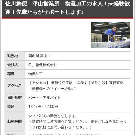
佐川急便 津山営業所 物流加工の求人！未経験歓
迎！先輩たちがサポートします♪
勤務地
岡山県 津山市
会社名
佐川急便株式会社
職種
物流加工
【アクセス】 姫新線院庄駅 ・車8分 【通勤手段】直行直帰
アクセス
・勤務先へのマイカー通勤／○
雇用形態
パート・アルバイト
時給
1,047円～1,100円
シフト制での勤務となります。
勤務時間
※勤務時間は備考欄をご覧ください。 ※身だしなみ規定あり
（※お気軽にお問い合わせください。）