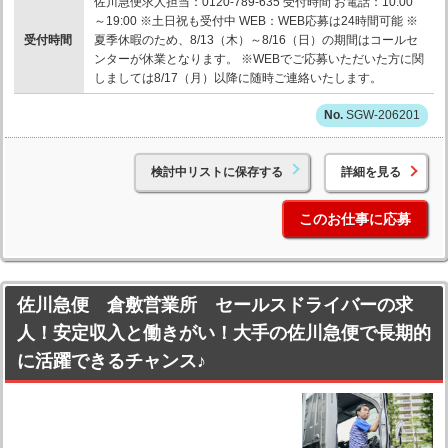
佐川急便求人担当：0120-789-635 受付時間 お電話：10:00
～19:00 ※土日祝も受付中 WEB：WEB応募は24時間可能 ※
受付時間
夏季休暇のため、8/13（木）～8/16（日）の期間はコールセ
ンターが休業となります。 ※WEBでご応募いただいた方に関
しましては8/17（月）以降に随時ご連絡いたします。
SGW-206201
検討中リストに保存する
詳細を見る
このお仕事に応募
佐川急便 倉敷営業所 セールスドライバーの求
人！安定収入と働きがい！大手の佐川急便で長期的
に活躍できるチャンス♪