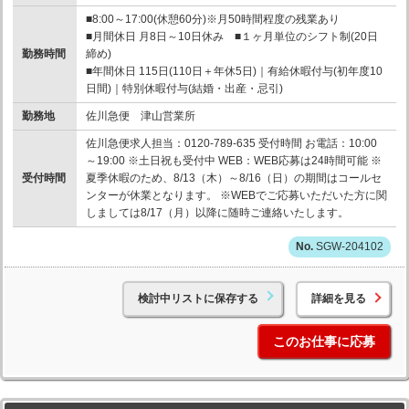
■8:00～17:00(休憩60分)※月50時間程度の残業あり
■月間休日 月8日～10日休み ■１ヶ月単位のシフト制(20日
勤務時間
締め)
■年間休日 115日(110日＋年休5日)｜有給休暇付与(初年度10
日間)｜特別休暇付与(結婚・出産・忌引)
勤務地
佐川急便 津山営業所
佐川急便求人担当：0120-789-635 受付時間 お電話：10:00
～19:00 ※土日祝も受付中 WEB：WEB応募は24時間可能 ※
受付時間
夏季休暇のため、8/13（木）～8/16（日）の期間はコールセ
ンターが休業となります。 ※WEBでご応募いただいた方に関
しましては8/17（月）以降に随時ご連絡いたします。
SGW-204102
検討中リストに保存する
詳細を見る
このお仕事に応募