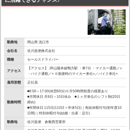
勤務地
岡山県 浅口市
会社名
佐川急便株式会社
職種
セールスドライバー
【アクセス】 JR山陽本線鴨方駅 ・車7分 ・マイカー通勤／○
アクセス
・バイク通勤／× ※面接時のマイカー来社○／バイク来社×
雇用形態
正社員
■8:00～17:00(休憩60分)※月50時間程度の残業あり
■月間休日 月8日～10日休み ■１ヶ月単位のシフト制(20日
勤務時間
締め)
■年間休日 115日(110日＋年休5日)｜有給休暇付与(初年度10
日間)｜特別休暇付与(結婚・出産・忌引)
勤務地
佐川急便 倉敷西営業所