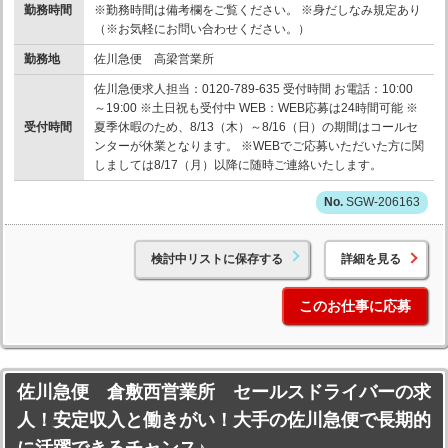
勤務時間
※勤務時間は備考欄をご覧ください。 ※身だしなみ規定あり
（※お気軽にお問い合わせください。）
勤務地
佐川急便 高梁営業所
佐川急便求人担当：0120-789-635 受付時間 お電話：10:00
～19:00 ※土日祝も受付中 WEB：WEB応募は24時間可能 ※
受付時間
夏季休暇のため、8/13（木）～8/16（日）の期間はコールセ
ンターが休業となります。 ※WEBでご応募いただいた方に関
しましては8/17（月）以降に随時ご連絡いたします。
SGW-206163
検討中リストに保存する
詳細を見る
このお仕事に応募
佐川急便 倉敷西営業所 セールスドライバーの求
人！安定収入と働きがい！大手の佐川急便で長期的
に活躍できるチャンス♪