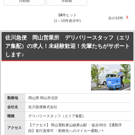
日給順
月給順
18
件ヒット
次の10件
(1～10件表示中)
佐川急便 岡山営業所 デリバリースタッフ（エリ
ア集配）の求人！未経験歓迎！先輩たちがサポート
します♪
勤務地
岡山県 岡山市北区
会社名
佐川急便株式会社
職種
デリバリースタッフ（エリア集配）
【アクセス】 岡山電軌東山線東山駅 ・徒歩36分 【通勤手
アクセス
段】直行直帰可 ・勤務先へのマイカー通勤／×