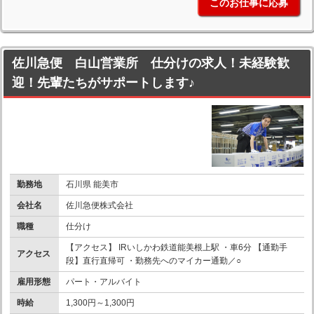
このお仕事に応募
佐川急便 白山営業所 仕分けの求人！未経験歓
迎！先輩たちがサポートします♪
勤務地
石川県 能美市
会社名
佐川急便株式会社
職種
仕分け
【アクセス】 IRいしかわ鉄道能美根上駅 ・車6分 【通勤手
アクセス
段】直行直帰可 ・勤務先へのマイカー通勤／○
雇用形態
パート・アルバイト
時給
1,300円～1,300円