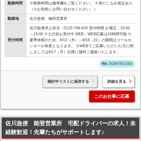
勤務時間
※勤務時間は備考欄をご覧ください。 ※身だしなみ規定あり
（※お気軽にお問い合わせください。）
勤務地
佐川急便 柳田営業所
佐川急便求人担当：0120-789-635 受付時間 お電話：10:00
～19:00 ※土日祝も受付中 WEB：WEB応募は24時間可能 ※
受付時間
夏季休暇のため、8/13（木）～8/16（日）の期間はコールセ
ンターが休業となります。 ※WEBでご応募いただいた方に関
しましては8/17（月）以降に随時ご連絡いたします。
SGW-501263
検討中リストに保存する
詳細を見る
このお仕事に応募
佐川急便 能登営業所 宅配ドライバーの求人！未
経験歓迎！先輩たちがサポートします♪