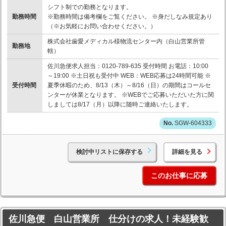
シフト制での勤務となります。
勤務時間
※勤務時間は備考欄をご覧ください。 ※身だしなみ規定あり
（※お気軽にお問い合わせください。）
株式会社歯愛メディカル様物流センター内（白山営業所管
勤務地
轄）
佐川急便求人担当：0120-789-635 受付時間 お電話：10:00
～19:00 ※土日祝も受付中 WEB：WEB応募は24時間可能 ※
受付時間
夏季休暇のため、8/13（木）～8/16（日）の期間はコールセ
ンターが休業となります。 ※WEBでご応募いただいた方に関
しましては8/17（月）以降に随時ご連絡いたします。
SGW-604333
検討中リストに保存する
詳細を見る
このお仕事に応募
佐川急便 白山営業所 仕分けの求人！未経験歓