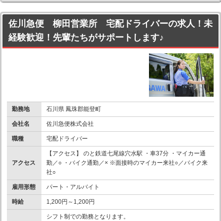
佐川急便 柳田営業所 宅配ドライバーの求人！未
経験歓迎！先輩たちがサポートします♪
勤務地
石川県 鳳珠郡能登町
会社名
佐川急便株式会社
職種
宅配ドライバー
【アクセス】 のと鉄道七尾線穴水駅 ・車37分 ・マイカー通
アクセス
勤／○ ・バイク通勤／× ※面接時のマイカー来社○／バイク来
社○
雇用形態
パート・アルバイト
時給
1,200円～1,200円
シフト制での勤務となります。