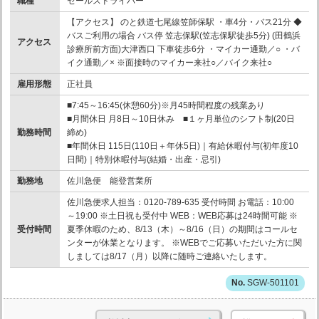
職種
セールスドライバー
【アクセス】 のと鉄道七尾線笠師保駅 ・車4分・バス21分 ◆
バスご利用の場合 バス停 笠志保駅(笠志保駅徒歩5分) (田鶴浜
アクセス
診療所前方面)大津西口 下車徒歩6分 ・マイカー通勤／○ ・バ
イク通勤／× ※面接時のマイカー来社○／バイク来社○
雇用形態
正社員
■7:45～16:45(休憩60分)※月45時間程度の残業あり
■月間休日 月8日～10日休み ■１ヶ月単位のシフト制(20日
勤務時間
締め)
■年間休日 115日(110日＋年休5日)｜有給休暇付与(初年度10
日間)｜特別休暇付与(結婚・出産・忌引)
勤務地
佐川急便 能登営業所
佐川急便求人担当：0120-789-635 受付時間 お電話：10:00
～19:00 ※土日祝も受付中 WEB：WEB応募は24時間可能 ※
受付時間
夏季休暇のため、8/13（木）～8/16（日）の期間はコールセ
ンターが休業となります。 ※WEBでご応募いただいた方に関
しましては8/17（月）以降に随時ご連絡いたします。
SGW-501101