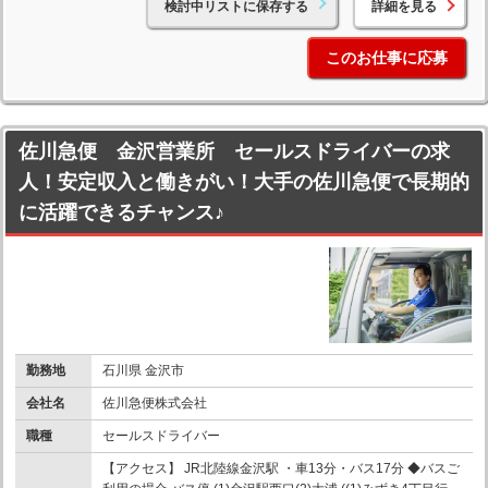
検討中リストに保存する
詳細を見る
このお仕事に応募
佐川急便 金沢営業所 セールスドライバーの求
人！安定収入と働きがい！大手の佐川急便で長期的
に活躍できるチャンス♪
勤務地
石川県 金沢市
会社名
佐川急便株式会社
職種
セールスドライバー
【アクセス】 JR北陸線金沢駅 ・車13分・バス17分 ◆バスご