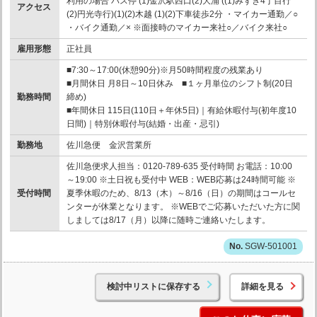
利用の場合 バス停 (1)金沢駅西口(2)大浦 ((1)みずき4丁目行
アクセス
(2)円光寺行)(1)(2)木越 (1)(2)下車徒歩2分 ・マイカー通勤／○
・バイク通勤／× ※面接時のマイカー来社○／バイク来社○
雇用形態
正社員
■7:30～17:00(休憩90分)※月50時間程度の残業あり
■月間休日 月8日～10日休み ■１ヶ月単位のシフト制(20日
勤務時間
締め)
■年間休日 115日(110日＋年休5日)｜有給休暇付与(初年度10
日間)｜特別休暇付与(結婚・出産・忌引)
勤務地
佐川急便 金沢営業所
佐川急便求人担当：0120-789-635 受付時間 お電話：10:00
～19:00 ※土日祝も受付中 WEB：WEB応募は24時間可能 ※
受付時間
夏季休暇のため、8/13（木）～8/16（日）の期間はコールセ
ンターが休業となります。 ※WEBでご応募いただいた方に関
しましては8/17（月）以降に随時ご連絡いたします。
SGW-501001
検討中リストに保存する
詳細を見る