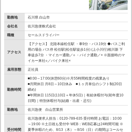
勤務地
石川県 白山市
会社名
佐川急便株式会社
職種
セールスドライバー
【アクセス】 北陸本線松任駅 ・車9分・バス19分 ◆バスご利
用の場合 バス停 松任駅(松任駅徒歩1分) (上小川行)相川新 下
アクセス
車徒歩7分 ・マイカー通勤／○ ・バイク通勤／× ※面接時のマ
イカー来社○／バイク来社×
雇用形態
正社員
■8:00～17:00(休憩60分)※月55時間程度の残業あり
■月間休日 月8日～10日休み ■１ヶ月単位のシフト制(20日
勤務時間
締め)
■年間休日 115日(110日＋年休5日)｜有給休暇付与(初年度10
日間)｜特別休暇付与(結婚・出産・忌引)
勤務地
佐川急便 白山営業所
佐川急便求人担当：0120-789-635 受付時間 お電話：10:00
～19:00 ※土日祝も受付中 WEB：WEB応募は24時間可能 ※
受付時間
夏季休暇のため、8/13（木）～8/16（日）の期間はコールセ