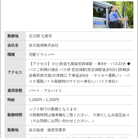
勤務地
石川県 七尾市
会社名
佐川急便株式会社
職種
宅配ドライバー
【アクセス】 のと鉄道七尾線笠師保駅 ・車4分・バス21分 ◆
バスご利用の場合 バス停 笠志保駅(笠志保駅徒歩5分) (田鶴浜
アクセス
診療所前方面)大津西口 下車徒歩6分 ・マイカー通勤／○ ・バ
イク通勤／× ※面接時のマイカー来社○／バイク来社○
雇用形態
パート・アルバイト
時給
1,200円～1,200円
シフト制での勤務となります。
勤務時間
※勤務時間は備考欄をご覧ください。 ※身だしなみ規定あり
（※お気軽にお問い合わせください。）
勤務地
佐川急便 能登営業所