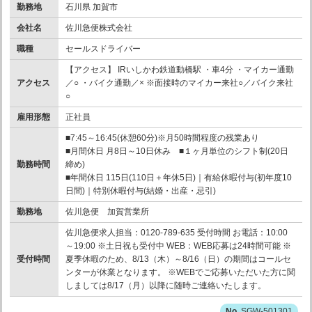
勤務地
石川県 加賀市
会社名
佐川急便株式会社
職種
セールスドライバー
【アクセス】 IRいしかわ鉄道動橋駅 ・車4分 ・マイカー通勤
アクセス
／○ ・バイク通勤／× ※面接時のマイカー来社○／バイク来社
○
雇用形態
正社員
■7:45～16:45(休憩60分)※月50時間程度の残業あり
■月間休日 月8日～10日休み ■１ヶ月単位のシフト制(20日
勤務時間
締め)
■年間休日 115日(110日＋年休5日)｜有給休暇付与(初年度10
日間)｜特別休暇付与(結婚・出産・忌引)
勤務地
佐川急便 加賀営業所
佐川急便求人担当：0120-789-635 受付時間 お電話：10:00
～19:00 ※土日祝も受付中 WEB：WEB応募は24時間可能 ※
受付時間
夏季休暇のため、8/13（木）～8/16（日）の期間はコールセ
ンターが休業となります。 ※WEBでご応募いただいた方に関
しましては8/17（月）以降に随時ご連絡いたします。
SGW-501301