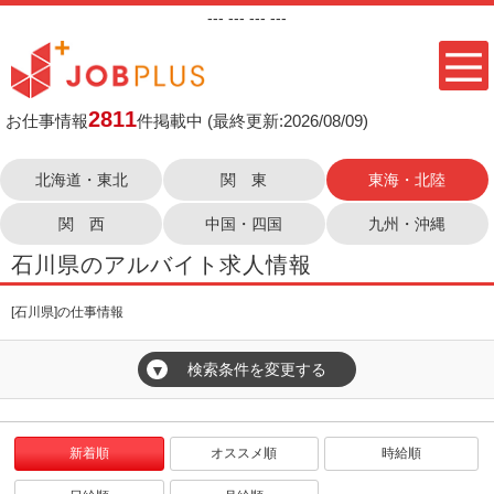
---
--- ---
---
2811
お仕事情報
件掲載中
(最終更新:2026/08/09)
北海道・東北
関 東
東海・北陸
関 西
中国・四国
九州・沖縄
石川県のアルバイト求人情報
[石川県]の仕事情報
検索条件を変更する
▼
新着順
オススメ順
時給順