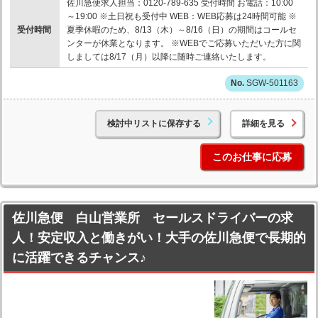
佐川急便求人担当：0120-789-635 受付時間 お電話：10:00
～19:00 ※土日祝も受付中 WEB：WEB応募は24時間可能 ※
受付時間
夏季休暇のため、8/13（木）～8/16（日）の期間はコールセ
ンターが休業となります。 ※WEBでご応募いただいた方に関
しましては8/17（月）以降に随時ご連絡いたします。
SGW-501163
検討中リストに保存する
詳細を見る
このお仕事に応募
佐川急便 白山営業所 セールスドライバーの求
人！安定収入と働きがい！大手の佐川急便で長期的
に活躍できるチャンス♪