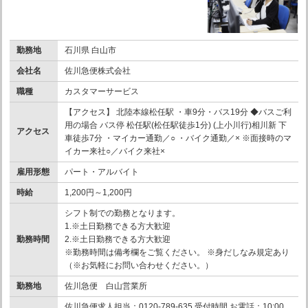
勤務地
石川県 白山市
会社名
佐川急便株式会社
職種
カスタマーサービス
【アクセス】 北陸本線松任駅 ・車9分・バス19分 ◆バスご利
用の場合 バス停 松任駅(松任駅徒歩1分) (上小川行)相川新 下
アクセス
車徒歩7分 ・マイカー通勤／○ ・バイク通勤／× ※面接時のマ
イカー来社○／バイク来社×
雇用形態
パート・アルバイト
時給
1,200円～1,200円
シフト制での勤務となります。
1.※土日勤務できる方大歓迎
勤務時間
2.※土日勤務できる方大歓迎
※勤務時間は備考欄をご覧ください。 ※身だしなみ規定あり
（※お気軽にお問い合わせください。）
勤務地
佐川急便 白山営業所
佐川急便求人担当：0120-789-635 受付時間 お電話：10:00