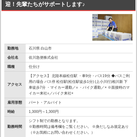
迎！先輩たちがサポートします♪
勤務地
石川県 白山市
会社名
佐川急便株式会社
職種
仕分け
【アクセス】 北陸本線松任駅 ・車9分・バス19分 ◆バスご利
用の場合 バス停 松任駅(松任駅徒歩1分) (上小川行)相川新 下
アクセス
車徒歩7分 ・マイカー通勤／○ ・バイク通勤／× ※面接時のマ
イカー来社○／バイク来社×
雇用形態
パート・アルバイト
時給
1,300円～1,300円
シフト制での勤務となります。
勤務時間
※勤務時間は備考欄をご覧ください。 ※身だしなみ規定あり
（※お気軽にお問い合わせください。）