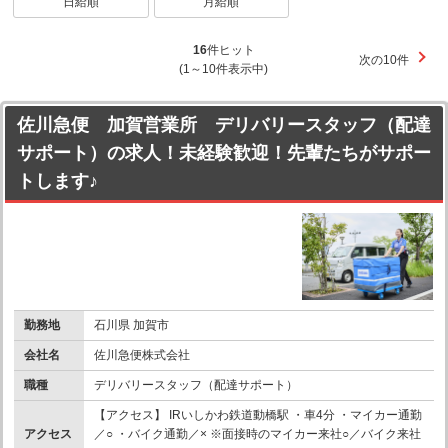
日給順
月給順
16
件ヒット
次の10件
(1～10件表示中)
佐川急便 加賀営業所 デリバリースタッフ（配達
サポート）の求人！未経験歓迎！先輩たちがサポー
トします♪
勤務地
石川県 加賀市
会社名
佐川急便株式会社
職種
デリバリースタッフ（配達サポート）
【アクセス】 IRいしかわ鉄道動橋駅 ・車4分 ・マイカー通勤
アクセス
／○ ・バイク通勤／× ※面接時のマイカー来社○／バイク来社