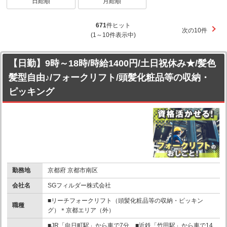
日給順
月給順
671
件ヒット
次の10件
(1～10件表示中)
【日勤】9時～18時/時給1400円/土日祝休み★/髪色
髪型自由♪/フォークリフト/頭髪化粧品等の収納・
ピッキング
勤務地
京都府 京都市南区
会社名
SGフィルダー株式会社
■リーチフォークリフト（頭髪化粧品等の収納・ピッキン
職種
グ）＊京都エリア（外）
■JR「向日町駅」から車で7分 ■近鉄「竹田駅」から車で14