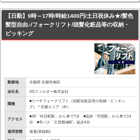
【日勤】9時～17時/時給1400円/土日祝休み★/髪色
髪型自由♪/フォークリフト/頭髪化粧品等の収納・
ピッキング
勤務地
京都府 京都市南区
会社名
SGフィルダー株式会社
■リーチフォークリフト（頭髪化粧品等の収納・ピッキン
職種
グ）＊京都エリア（外）
■JR「向日町駅」から車で7分 ■近鉄「竹田駅」から車で14
アクセス
分 ■市バス「久世殿城町」徒歩4分
雇用形態
派遣(登録制)