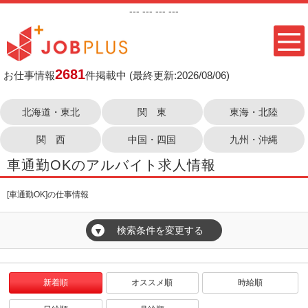
---
--- ---
---
2681
お仕事情報
件掲載中
(最終更新:2026/08/06)
北海道・東北
関 東
東海・北陸
関 西
中国・四国
九州・沖縄
車通勤OKのアルバイト求人情報
[車通勤OK]の仕事情報
検索条件を変更する
▼
新着順
オススメ順
時給順