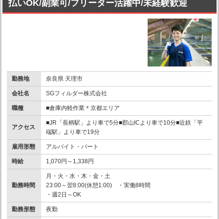
払いOK/副業可/フリーター活躍中/未経験歓迎
勤務地
奈良県 天理市
会社名
SGフィルダー株式会社
職種
■倉庫内軽作業＊京都エリア
■JR「長柄駅」より車で5分■郡山ICより車で10分■近鉄「平
アクセス
端駅」より車で19分
雇用形態
アルバイト・パート
時給
1,070円～1,338円
月・火・水・木・金・土
勤務時間
23:00～翌8:00(休憩1:00) ・実働8時間
・週2日～OK
勤務形態
夜勤