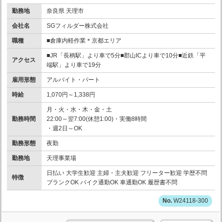
勤務地
奈良県 天理市
会社名
SGフィルダー株式会社
職種
■倉庫内軽作業＊京都エリア
■JR「長柄駅」より車で5分■郡山ICより車で10分■近鉄「平
アクセス
端駅」より車で19分
雇用形態
アルバイト・パート
時給
1,070円～1,338円
月・火・水・木・金・土
勤務時間
22:00～翌7:00(休憩1:00)・実働8時間
・週2日～OK
勤務形態
夜勤
勤務地
天理事業場
日払い 大学生歓迎 主婦・主夫歓迎 フリーター歓迎 学歴不問
特徴
ブランクOK バイク通勤OK 車通勤OK 履歴書不問
W24118-300