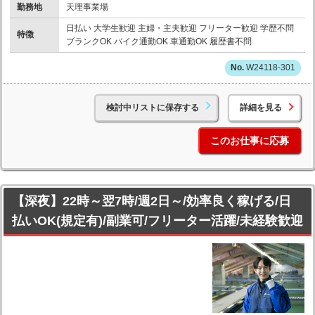
勤務地
天理事業場
日払い 大学生歓迎 主婦・主夫歓迎 フリーター歓迎 学歴不問
特徴
ブランクOK バイク通勤OK 車通勤OK 履歴書不問
W24118-301
検討中リストに保存する
詳細を見る
このお仕事に応募
【深夜】22時～翌7時/週2日～/効率良く稼げる/日
払いOK(規定有)/副業可/フリーター活躍/未経験歓迎