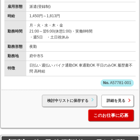
雇用形態
派遣(登録制)
時給
1,450円～1,813円
月・火・水・木・金
勤務時間
21:00～翌6:00(休憩1:00)・実働8時間
・週5日 ・土日祝休み
勤務形態
夜勤
勤務地
府中市S
日払い 週払い バイク通勤OK 車通勤OK 平日のみOK 履歴書不
特徴
問 高時給
A57781-001
検討中リストに保存する
詳細を見る
このお仕事に応募