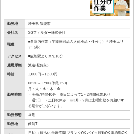
勤務地
埼玉県 飯能市
会社名
SGフィルダー株式会社
■倉庫内作業（半導体部品の入荷検品・仕分け）＊埼玉エリ
職種
ア（外）
アクセス
■飯能駅より車で10分
雇用形態
派遣(登録制)
時給
1,600円～1,600円
08:30～17:00(休憩0:50)
月・火・水・木・金
勤務時間
・実働7時間40分 ※日によって1～2時間残業あり
・週5日 ・土日祝休み ※3月・9月は土曜出勤をお願いす
る場合がございます。
勤務形態
昼勤
勤務地
飯能T
日払い 週払い 学歴不問 ブランクOK バイク通勤OK 車通勤OK