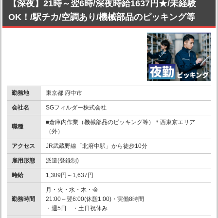
【深夜】21時～翌6時/深夜時給1637円★/未経験
OK！/駅チカ/空調あり/機械部品のピッキング等
勤務地
東京都 府中市
会社名
SGフィルダー株式会社
■倉庫内作業（機械部品のピッキング等）＊西東京エリア
職種
（外）
アクセス
JR武蔵野線「北府中駅」から徒歩10分
雇用形態
派遣(登録制)
時給
1,309円～1,637円
月・火・水・木・金
勤務時間
21:00～翌6:00(休憩1:00)・実働8時間
・週5日 ・土日祝休み