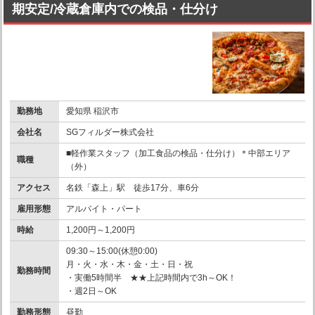
期安定/冷蔵倉庫内での検品・仕分け
勤務地
愛知県 稲沢市
会社名
SGフィルダー株式会社
■軽作業スタッフ（加工食品の検品・仕分け）＊中部エリア
職種
（外）
アクセス
名鉄「森上」駅 徒歩17分、車6分
雇用形態
アルバイト・パート
時給
1,200円～1,200円
09:30～15:00(休憩0:00)
月・火・水・木・金・土・日・祝
勤務時間
・実働5時間半 ★★上記時間内で3h～OK！
・週2日～OK
勤務形態
昼勤