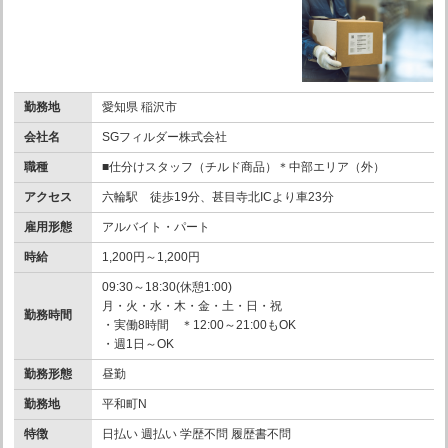
勤務地
愛知県 稲沢市
会社名
SGフィルダー株式会社
職種
■仕分けスタッフ（チルド商品）＊中部エリア（外）
アクセス
六輪駅 徒歩19分、甚目寺北ICより車23分
雇用形態
アルバイト・パート
時給
1,200円～1,200円
09:30～18:30(休憩1:00)
月・火・水・木・金・土・日・祝
勤務時間
・実働8時間 ＊12:00～21:00もOK
・週1日～OK
勤務形態
昼勤
勤務地
平和町N
特徴
日払い 週払い 学歴不問 履歴書不問