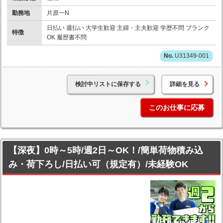
勤務地
片原一N
日払い 週払い 大学生歓迎 主婦・主夫歓迎 学歴不問 ブランク
特徴
OK 履歴書不問
U31349-001
検討中リストに保存する
詳細を見る
このお仕事に応募
【深夜】0時～5時/週2日～OK！/簡単荷物積み込
み・荷下ろし/日払い可（規定有）/未経験OK