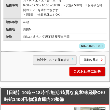
月・火・水・木・金・土・祝
勤務時間
9:00～17:30 / 10:00～18:30 ・実働7.5時間 ＊お好きな時
間のシフトを選択できます。
・週5日 *土日祝休みもOK！
勤務形態
昼勤
勤務地
奥田M
特徴
日払い 週払い 学歴不問 履歴書不問
A46101-001
検討中リストに保存する
詳細を見る
このお仕事に応募
【日勤】10時～18時半/短期/綺麗な倉庫/未経験OK/
時給1400円/物流倉庫内の整備