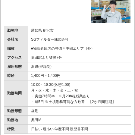
勤務地
愛知県 稲沢市
会社名
SGフィルダー株式会社
職種
■物流倉庫内の整備＊中部エリア（外）
アクセス
奥田駅より徒歩7分
雇用形態
派遣(登録制)
時給
1,400円～1,400円
10:00～18:30(休憩1:00)
月・火・水・木・金・土・祝
勤務時間
・実働7時間半 ※月20h程残業あり
・週5日 ※土祝勤務可能な方歓迎 【2か月間短期】
勤務形態
昼勤
勤務地
奥田M
特徴
日払い 週払い 学歴不問 履歴書不問