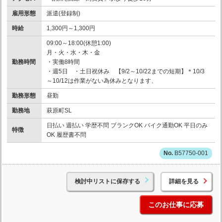
雇用形態
派遣(登録制)
時給
1,300円～1,300円
09:00～18:00(休憩1:00)
月・火・水・木・金
勤務時間
・実働8時間
・週5日 ・土日祝休み 【9/2～10/22までの短期】＊10/3
～10/12は作業がない為休みとなります、
勤務形態
昼勤
勤務地
萩原町SL
日払い 週払い 学歴不問 ブランクOK バイク通勤OK 平日のみ
特徴
OK 履歴書不問
B57750-001
検討中リストに保存する
詳細を見る
このお仕事に応募