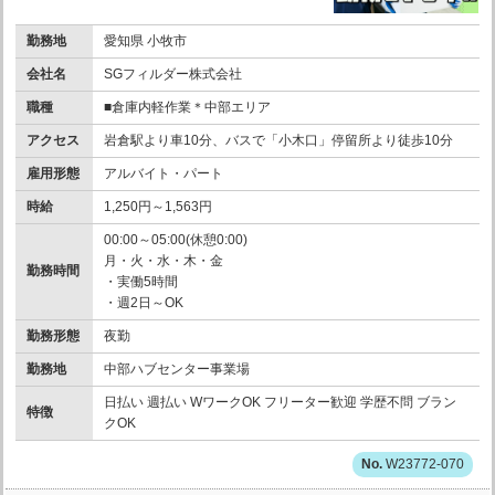
勤務地
愛知県 小牧市
会社名
SGフィルダー株式会社
職種
■倉庫内軽作業＊中部エリア
アクセス
岩倉駅より車10分、バスで「小木口」停留所より徒歩10分
雇用形態
アルバイト・パート
時給
1,250円～1,563円
00:00～05:00(休憩0:00)
月・火・水・木・金
勤務時間
・実働5時間
・週2日～OK
勤務形態
夜勤
勤務地
中部ハブセンター事業場
日払い 週払い WワークOK フリーター歓迎 学歴不問 ブラン
特徴
クOK
W23772-070