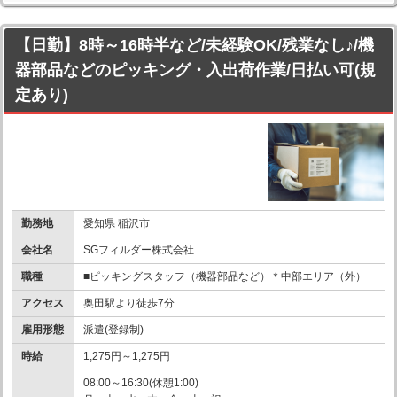
【日勤】8時～16時半など/未経験OK/残業なし♪/機
器部品などのピッキング・入出荷作業/日払い可(規
定あり)
勤務地
愛知県 稲沢市
会社名
SGフィルダー株式会社
職種
■ピッキングスタッフ（機器部品など）＊中部エリア（外）
アクセス
奥田駅より徒歩7分
雇用形態
派遣(登録制)
時給
1,275円～1,275円
08:00～16:30(休憩1:00)