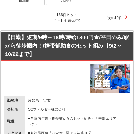
日給順
月給順
186
件ヒット
次の10件
(1～10件表示中)
【日勤】短期/9時～18時/時給1300円★/平日のみ/駅
から徒歩圏内！/携帯補助食のセット組み【9/2～
10/22まで】
勤務地
愛知県 一宮市
会社名
SGフィルダー株式会社
■倉庫内作業（携帯補助食のセット組み）＊中部エリア
職種
（外）
アクセス
■名鉄尾西線「苅安賀」駅より徒歩16分