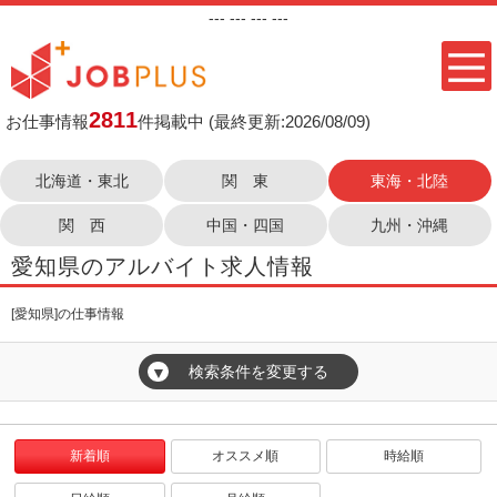
---
--- ---
---
2811
お仕事情報
件掲載中
(最終更新:2026/08/09)
北海道・東北
関 東
東海・北陸
関 西
中国・四国
九州・沖縄
愛知県のアルバイト求人情報
[愛知県]の仕事情報
検索条件を変更する
▼
新着順
オススメ順
時給順