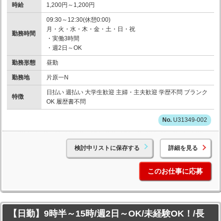
時給
1,200円～1,200円
09:30～12:30(休憩0:00)
月・火・水・木・金・土・日・祝
勤務時間
・実働3時間
・週2日～OK
勤務形態
昼勤
勤務地
片原一N
日払い 週払い 大学生歓迎 主婦・主夫歓迎 学歴不問 ブランク
特徴
OK 履歴書不問
U31349-002
検討中リストに保存する
詳細を見る
このお仕事に応募
【日勤】9時半～15時/週2日～OK/未経験OK！/長