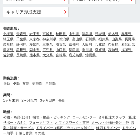
キャリア形成支援
都道府県：
北海道
青森県
岩手県
宮城県
秋田県
山形県
福島県
茨城県
栃木県
群馬県
埼玉県
千葉県
東京都
神奈川県
新潟県
富山県
石川県
福井県
山梨県
長野県
岐阜県
静岡県
愛知県
三重県
滋賀県
京都府
大阪府
兵庫県
奈良県
和歌山県
鳥取県
島根県
岡山県
広島県
山口県
徳島県
香川県
愛媛県
高知県
福岡県
佐賀県
長崎県
熊本県
大分県
宮崎県
鹿児島県
沖縄県
勤務形態：
昼勤
夕勤
夜勤
短時間
早朝勤
期間：
1ヶ月未満
2ヶ月以内
3ヶ月以内
長期
職種：
荷物・商品仕分け
梱包・検品・ピッキング
コールセンター
台車配達スタッフ（配達
サポート含む）
フォークリフト
オフィスワーク・事務
メール・小物仕分け・他
営
業・販売・サービス
ドライバー（軽四ドライバーを除く）
軽四ドライバー
ドライバ
ー助手
引越し作業
その他