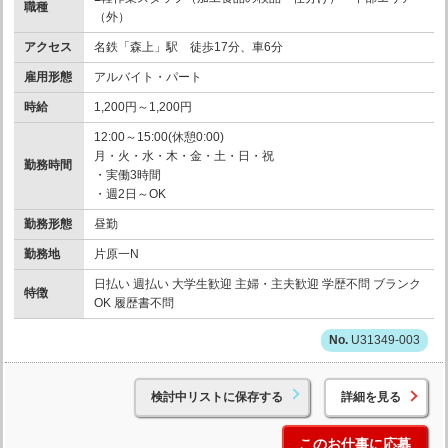
職種
（外）
アクセス
名鉄「森上」駅 徒歩17分、車6分
雇用形態
アルバイト・パート
時給
1,200円～1,200円
12:00～15:00(休憩0:00)
月・火・水・木・金・土・日・祝
勤務時間
・実働3時間
・週2日～OK
勤務形態
昼勤
勤務地
片原一N
日払い 週払い 大学生歓迎 主婦・主夫歓迎 学歴不問 ブランク
特徴
OK 履歴書不問
U31349-003
検討中リストに保存する
詳細を見る
このお仕事に応募