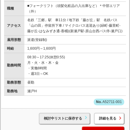
■フォークリフト（頭髪化粧品の入出庫など）＊中部エリア
職種
（外）
名鉄「三郷」駅 車11分 / 地下鉄「藤が丘」駅 名鉄バス
アクセス
「山の田」停留所下車 / マイクロバス送迎あり(緑町-藤里町-
藤が丘-はなみずき通-香桶)(新瀬戸駅-原山台西バス停-瀬戸口)
雇用形態
派遣(登録制)
時給
1,600円～1,600円
08:30～17:25(休憩0:55)
月・火・水・木・金
勤務時間
・実働8時間
・週3日～OK
勤務形態
昼勤
勤務地
瀬戸H
A52711-001
検討中リストに保存する
詳細を見る