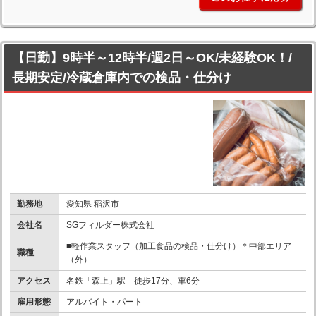
【日勤】9時半～12時半/週2日～OK/未経験OK！/
長期安定/冷蔵倉庫内での検品・仕分け
勤務地
愛知県 稲沢市
会社名
SGフィルダー株式会社
■軽作業スタッフ（加工食品の検品・仕分け）＊中部エリア
職種
（外）
アクセス
名鉄「森上」駅 徒歩17分、車6分
雇用形態
アルバイト・パート