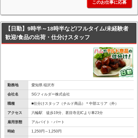
このお仕事に応募
【日勤】9時半～18時半など/フルタイム/未経験者
歓迎/食品の出荷・仕分けスタッフ
勤務地
愛知県 稲沢市
会社名
SGフィルダー株式会社
職種
■仕分けスタッフ（チルド商品）＊中部エリア（外）
アクセス
六輪駅 徒歩19分、甚目寺北ICより車23分
雇用形態
アルバイト・パート
時給
1,250円～1,250円