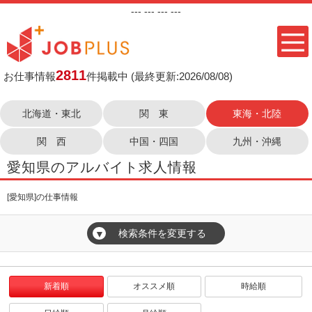
---
--- ---
---
2811
お仕事情報
件掲載中
(最終更新:2026/08/08)
北海道・東北
関 東
東海・北陸
関 西
中国・四国
九州・沖縄
愛知県のアルバイト求人情報
[愛知県]の仕事情報
検索条件を変更する
▼
新着順
オススメ順
時給順