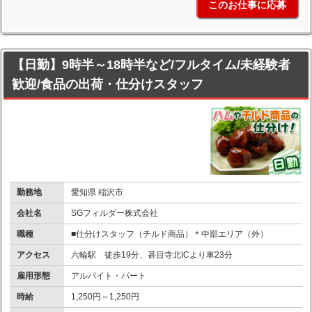
このお仕事に応募
【日勤】9時半～18時半など/フルタイム/未経験者
歓迎/食品の出荷・仕分けスタッフ
勤務地
愛知県 稲沢市
会社名
SGフィルダー株式会社
職種
■仕分けスタッフ（チルド商品）＊中部エリア（外）
アクセス
六輪駅 徒歩19分、甚目寺北ICより車23分
雇用形態
アルバイト・パート
時給
1,250円～1,250円