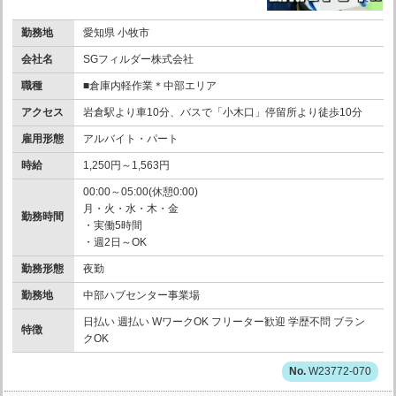
勤務地
愛知県 小牧市
会社名
SGフィルダー株式会社
職種
■倉庫内軽作業＊中部エリア
アクセス
岩倉駅より車10分、バスで「小木口」停留所より徒歩10分
雇用形態
アルバイト・パート
時給
1,250円～1,563円
00:00～05:00(休憩0:00)
月・火・水・木・金
勤務時間
・実働5時間
・週2日～OK
勤務形態
夜勤
勤務地
中部ハブセンター事業場
日払い 週払い WワークOK フリーター歓迎 学歴不問 ブラン
特徴
クOK
W23772-070