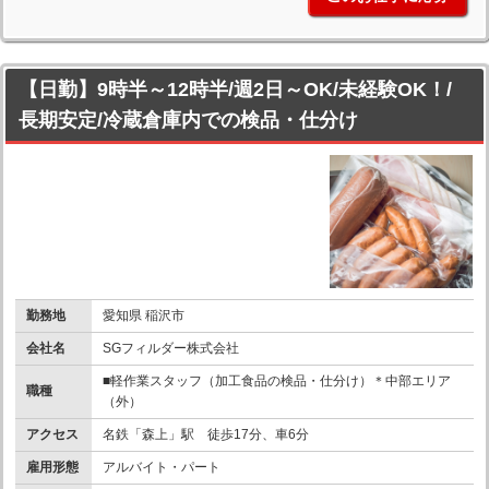
【日勤】9時半～12時半/週2日～OK/未経験OK！/
長期安定/冷蔵倉庫内での検品・仕分け
勤務地
愛知県 稲沢市
会社名
SGフィルダー株式会社
■軽作業スタッフ（加工食品の検品・仕分け）＊中部エリア
職種
（外）
アクセス
名鉄「森上」駅 徒歩17分、車6分
雇用形態
アルバイト・パート