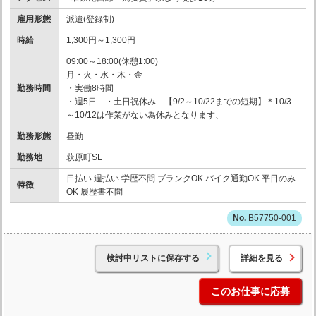
雇用形態
派遣(登録制)
時給
1,300円～1,300円
09:00～18:00(休憩1:00)
月・火・水・木・金
勤務時間
・実働8時間
・週5日 ・土日祝休み 【9/2～10/22までの短期】＊10/3
～10/12は作業がない為休みとなります、
勤務形態
昼勤
勤務地
萩原町SL
日払い 週払い 学歴不問 ブランクOK バイク通勤OK 平日のみ
特徴
OK 履歴書不問
B57750-001
検討中リストに保存する
詳細を見る
このお仕事に応募