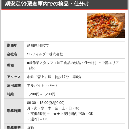
期安定/冷蔵倉庫内での検品・仕分け
勤務地
愛知県 稲沢市
会社名
SGフィルダー株式会社
■軽作業スタッフ（加工食品の検品・仕分け）＊中部エリア
職種
（外）
アクセス
名鉄「森上」駅 徒歩17分、車6分
雇用形態
アルバイト・パート
時給
1,200円～1,200円
09:30～15:00(休憩0:00)
月・火・水・木・金・土・日・祝
勤務時間
・実働5時間半 ★★上記時間内で3h～OK！
・週2日～OK
勤務形態
昼勤