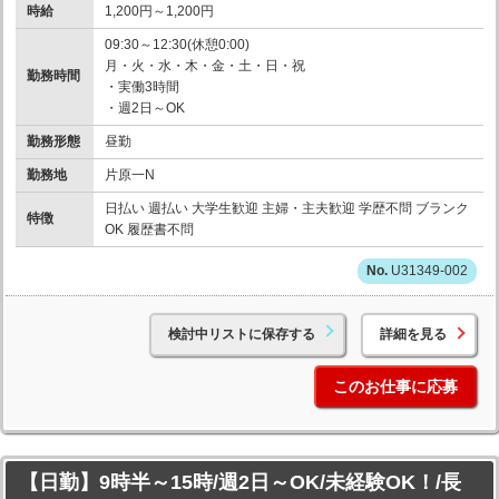
時給
1,200円～1,200円
09:30～12:30(休憩0:00)
月・火・水・木・金・土・日・祝
勤務時間
・実働3時間
・週2日～OK
勤務形態
昼勤
勤務地
片原一N
日払い 週払い 大学生歓迎 主婦・主夫歓迎 学歴不問 ブランク
特徴
OK 履歴書不問
U31349-002
検討中リストに保存する
詳細を見る
このお仕事に応募
【日勤】9時半～15時/週2日～OK/未経験OK！/長