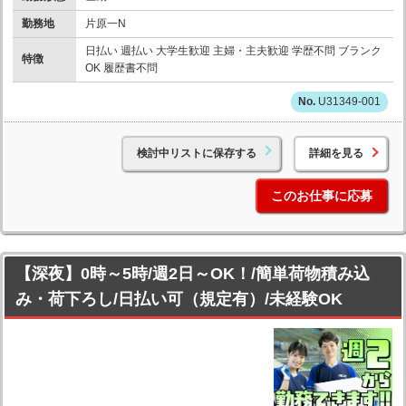
勤務地
片原一N
日払い 週払い 大学生歓迎 主婦・主夫歓迎 学歴不問 ブランク
特徴
OK 履歴書不問
U31349-001
検討中リストに保存する
詳細を見る
このお仕事に応募
【深夜】0時～5時/週2日～OK！/簡単荷物積み込
み・荷下ろし/日払い可（規定有）/未経験OK