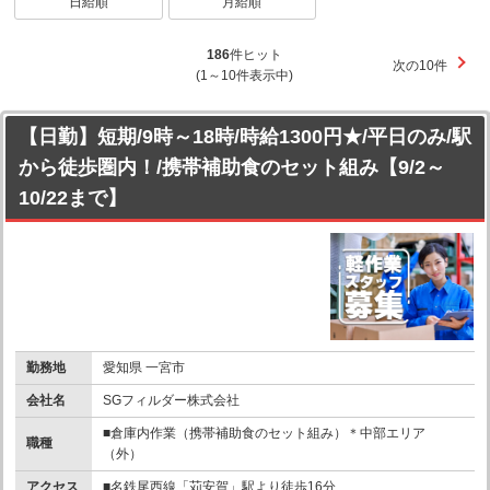
日給順
月給順
186
件ヒット
次の10件
(1～10件表示中)
【日勤】短期/9時～18時/時給1300円★/平日のみ/駅
から徒歩圏内！/携帯補助食のセット組み【9/2～
10/22まで】
勤務地
愛知県 一宮市
会社名
SGフィルダー株式会社
■倉庫内作業（携帯補助食のセット組み）＊中部エリア
職種
（外）
アクセス
■名鉄尾西線「苅安賀」駅より徒歩16分