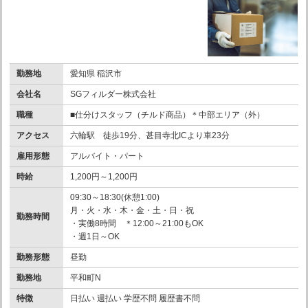
勤務地
愛知県 稲沢市
会社名
SGフィルダー株式会社
職種
■仕分けスタッフ（チルド商品）＊中部エリア（外）
アクセス
六輪駅 徒歩19分、甚目寺北ICより車23分
雇用形態
アルバイト・パート
時給
1,200円～1,200円
09:30～18:30(休憩1:00)
月・火・水・木・金・土・日・祝
勤務時間
・実働8時間 ＊12:00～21:00もOK
・週1日～OK
勤務形態
昼勤
勤務地
平和町N
特徴
日払い 週払い 学歴不問 履歴書不問