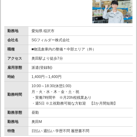
勤務地
愛知県 稲沢市
会社名
SGフィルダー株式会社
職種
■物流倉庫内の整備＊中部エリア（外）
アクセス
奥田駅より徒歩7分
雇用形態
派遣(登録制)
時給
1,400円～1,400円
10:00～18:30(休憩1:00)
月・火・水・木・金・土・祝
勤務時間
・実働7時間半 ※月20h程残業あり
・週5日 ※土祝勤務可能な方歓迎 【2か月間短期】
勤務形態
昼勤
勤務地
奥田M
特徴
日払い 週払い 学歴不問 履歴書不問