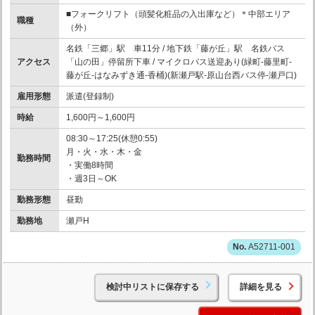
■フォークリフト（頭髪化粧品の入出庫など）＊中部エリア
職種
（外）
名鉄「三郷」駅 車11分 / 地下鉄「藤が丘」駅 名鉄バス
アクセス
「山の田」停留所下車 / マイクロバス送迎あり(緑町-藤里町-
藤が丘-はなみずき通-香桶)(新瀬戸駅-原山台西バス停-瀬戸口)
雇用形態
派遣(登録制)
時給
1,600円～1,600円
08:30～17:25(休憩0:55)
月・火・水・木・金
勤務時間
・実働8時間
・週3日～OK
勤務形態
昼勤
勤務地
瀬戸H
A52711-001
検討中リストに保存する
詳細を見る