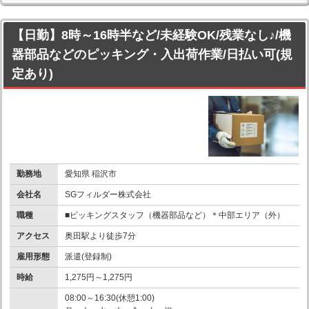
【日勤】8時～16時半など/未経験OK/残業なし♪/機
器部品などのピッキング・入出荷作業/日払い可(規
定あり)
勤務地
愛知県 稲沢市
会社名
SGフィルダー株式会社
職種
■ピッキングスタッフ（機器部品など）＊中部エリア（外）
アクセス
奥田駅より徒歩7分
雇用形態
派遣(登録制)
時給
1,275円～1,275円
08:00～16:30(休憩1:00)