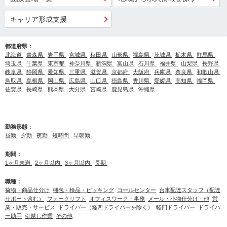
キャリア形成支援
都道府県：
北海道
青森県
岩手県
宮城県
秋田県
山形県
福島県
茨城県
栃木県
群馬県
埼玉県
千葉県
東京都
神奈川県
新潟県
富山県
石川県
福井県
山梨県
長野県
岐阜県
静岡県
愛知県
三重県
滋賀県
京都府
大阪府
兵庫県
奈良県
和歌山県
鳥取県
島根県
岡山県
広島県
山口県
徳島県
香川県
愛媛県
高知県
福岡県
佐賀県
長崎県
熊本県
大分県
宮崎県
鹿児島県
沖縄県
勤務形態：
昼勤
夕勤
夜勤
短時間
早朝勤
期間：
1ヶ月未満
2ヶ月以内
3ヶ月以内
長期
職種：
荷物・商品仕分け
梱包・検品・ピッキング
コールセンター
台車配達スタッフ（配達
サポート含む）
フォークリフト
オフィスワーク・事務
メール・小物仕分け・他
営
業・販売・サービス
ドライバー（軽四ドライバーを除く）
軽四ドライバー
ドライバ
ー助手
引越し作業
その他