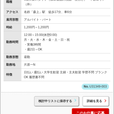
職種
（外）
アクセス
名鉄「森上」駅 徒歩17分、車6分
雇用形態
アルバイト・パート
時給
1,200円～1,200円
12:00～15:00(休憩0:00)
月・火・水・木・金・土・日・祝
勤務時間
・実働3時間
・週2日～OK
勤務形態
昼勤
勤務地
片原一N
日払い 週払い 大学生歓迎 主婦・主夫歓迎 学歴不問 ブランク
特徴
OK 履歴書不問
U31349-003
検討中リストに保存する
詳細を見る
このお仕事に応募