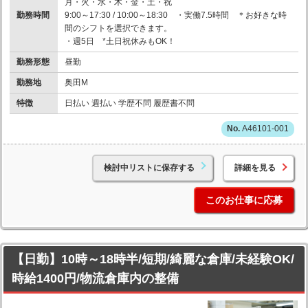
月・火・水・木・金・土・祝
勤務時間
9:00～17:30 / 10:00～18:30 ・実働7.5時間 ＊お好きな時
間のシフトを選択できます。
・週5日 *土日祝休みもOK！
勤務形態
昼勤
勤務地
奥田M
特徴
日払い 週払い 学歴不問 履歴書不問
A46101-001
検討中リストに保存する
詳細を見る
このお仕事に応募
【日勤】10時～18時半/短期/綺麗な倉庫/未経験OK/
時給1400円/物流倉庫内の整備