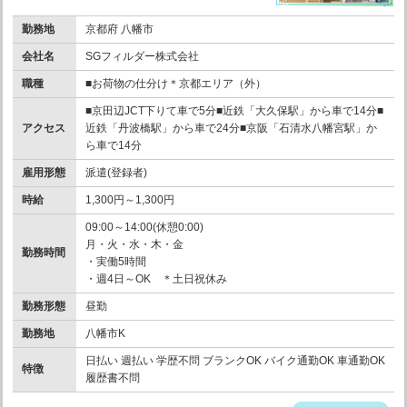
勤務地
京都府 八幡市
会社名
SGフィルダー株式会社
職種
■お荷物の仕分け＊京都エリア（外）
■京田辺JCT下りて車で5分■近鉄「大久保駅」から車で14分■
アクセス
近鉄「丹波橋駅」から車で24分■京阪「石清水八幡宮駅」か
ら車で14分
雇用形態
派遣(登録者)
時給
1,300円～1,300円
09:00～14:00(休憩0:00)
月・火・水・木・金
勤務時間
・実働5時間
・週4日～OK ＊土日祝休み
勤務形態
昼勤
勤務地
八幡市K
日払い 週払い 学歴不問 ブランクOK バイク通勤OK 車通勤OK
特徴
履歴書不問