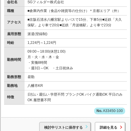
会社名
SGフィルダー株式会社
職種
■倉庫内作業（食品や雑貨等の仕分け）＊京都エリア（外）
■京阪石清水八幡宮駅よりバスで15分、下車5分■近鉄「大久
アクセス
保駅」より車で20分■近鉄「丹波橋駅」より車で23分
雇用形態
派遣(登録制)
時給
1,224円～1,224円
09:00～18:00(休憩1:00)
月・火・水・木・金
勤務時間
・実働8時間
・週3日～OK ・土日祝休み
勤務形態
昼勤
勤務地
八幡市KR
日払い 週払い 学歴不問 ブランクOK バイク通勤OK 平日のみ
特徴
OK 履歴書不問
A33450-100
検討中リストに保存する
詳細を見る