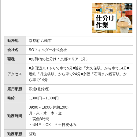
勤務地
京都府 八幡市
会社名
SGフィルダー株式会社
職種
■お荷物の仕分け＊京都エリア（外）
■京田辺JCT下りて車で5分■近鉄「大久保駅」から車で14分■
アクセス
近鉄「丹波橋駅」から車で24分■京阪「石清水八幡宮駅」か
ら車で14分
雇用形態
派遣(登録者)
時給
1,300円～1,300円
09:00～18:00(休憩1:00)
月・火・水・木・金
勤務時間
・実働8時間
・週4日～OK ＊土日祝休み
勤務形態
昼勤