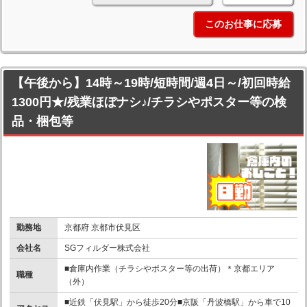
このお仕事に応募
【午後から】14時～19時/短時間/週4日～/初回時給
1300円★/残業ほぼナシ♪/チラシやポスター等の検
品・梱包等
勤務地
京都府 京都市伏見区
会社名
SGフィルダー株式会社
■倉庫内作業（チラシやポスター等の出荷）＊京都エリア
職種
（外）
■近鉄「伏見駅」から徒歩20分■京阪「丹波橋駅」から車で10