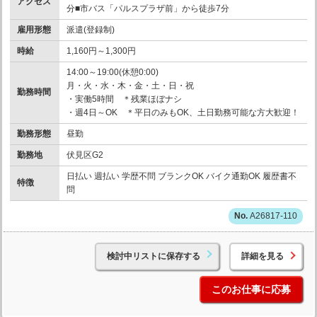
アクセス
分■市バス「パルスプラザ前」から徒歩7分
雇用形態
派遣(登録制)
時給
1,160円～1,300円
14:00～19:00(休憩0:00)
月・火・水・木・金・土・日・祝
勤務時間
・実働5時間 ＊残業ほぼナシ
・週4日～OK ＊平日のみもOK、土日勤務可能な方大歓迎！
勤務形態
昼勤
勤務地
伏見区G2
日払い 週払い 学歴不問 ブランクOK バイク通勤OK 履歴書不
特徴
問
A26817-110
検討中リストに保存する
詳細を見る
このお仕事に応募