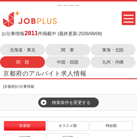
---
--- ---
---
2811
お仕事情報
件掲載中
(最終更新:2026/08/08)
北海道・東北
関 東
東海・北陸
関 西
中国・四国
九州・沖縄
京都府のアルバイト求人情報
[京都府]の仕事情報
検索条件を変更する
▼
新着順
オススメ順
時給順