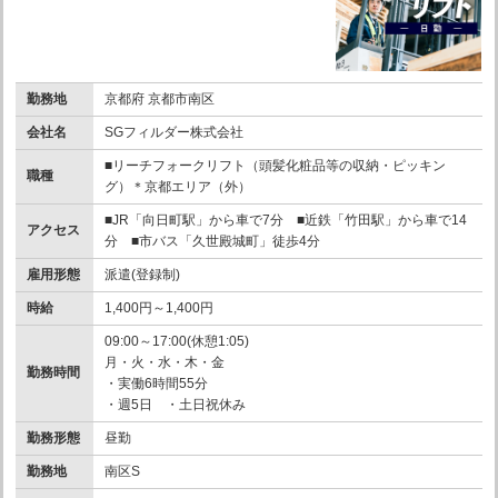
勤務地
京都府 京都市南区
会社名
SGフィルダー株式会社
■リーチフォークリフト（頭髪化粧品等の収納・ピッキン
職種
グ）＊京都エリア（外）
■JR「向日町駅」から車で7分 ■近鉄「竹田駅」から車で14
アクセス
分 ■市バス「久世殿城町」徒歩4分
雇用形態
派遣(登録制)
時給
1,400円～1,400円
09:00～17:00(休憩1:05)
月・火・水・木・金
勤務時間
・実働6時間55分
・週5日 ・土日祝休み
勤務形態
昼勤
勤務地
南区S