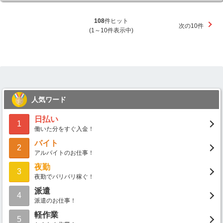
108
件ヒット
次の10件
(1～10件表示中)
人気ワード
日払い
1
働いた分をすぐ入金！
バイト
2
アルバイトのお仕事！
夜勤
3
夜勤でバリバリ稼ぐ！
派遣
4
派遣のお仕事！
軽作業
5