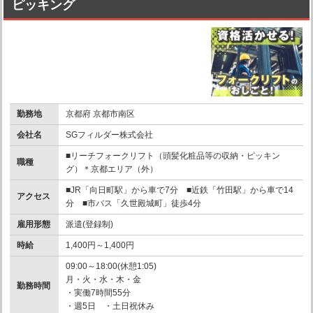
ピッキング
勤務地
京都府 京都市南区
会社名
SGフィルダー株式会社
■リーチフォークリフト（頭髪化粧品等の収納・ピッキン
職種
グ）＊京都エリア（外）
■JR「向日町駅」から車で7分 ■近鉄「竹田駅」から車で14
アクセス
分 ■市バス「久世殿城町」徒歩4分
雇用形態
派遣(登録制)
時給
1,400円～1,400円
09:00～18:00(休憩1:05)
月・火・水・木・金
勤務時間
・実働7時間55分
・週5日 ・土日祝休み