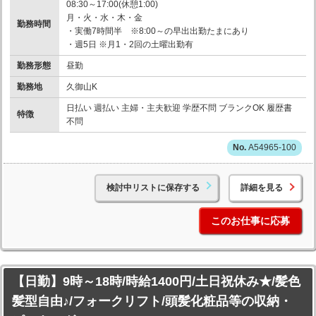
08:30～17:00(休憩1:00)
月・火・水・木・金
勤務時間
・実働7時間半 ※8:00～の早出出勤たまにあり
・週5日 ※月1・2回の土曜出勤有
勤務形態
昼勤
勤務地
久御山K
日払い 週払い 主婦・主夫歓迎 学歴不問 ブランクOK 履歴書
特徴
不問
A54965-100
検討中リストに保存する
詳細を見る
このお仕事に応募
【日勤】9時～18時/時給1400円/土日祝休み★/髪色
髪型自由♪/フォークリフト/頭髪化粧品等の収納・