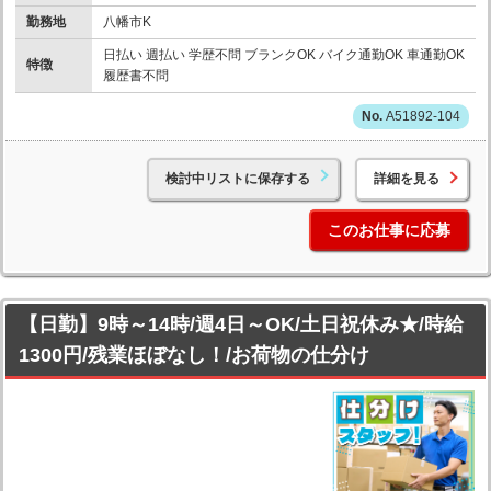
勤務地
八幡市K
日払い 週払い 学歴不問 ブランクOK バイク通勤OK 車通勤OK
特徴
履歴書不問
A51892-104
検討中リストに保存する
詳細を見る
このお仕事に応募
【日勤】9時～14時/週4日～OK/土日祝休み★/時給
1300円/残業ほぼなし！/お荷物の仕分け