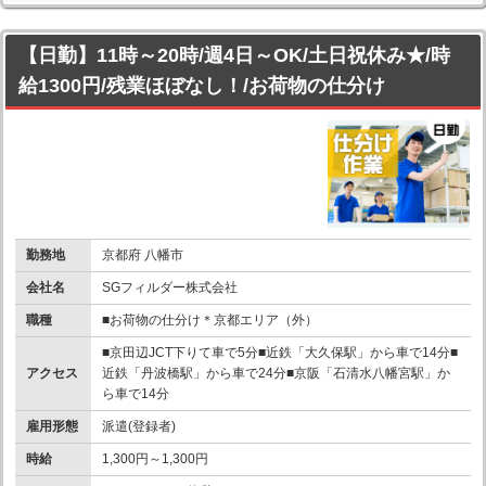
【日勤】11時～20時/週4日～OK/土日祝休み★/時
給1300円/残業ほぼなし！/お荷物の仕分け
勤務地
京都府 八幡市
会社名
SGフィルダー株式会社
職種
■お荷物の仕分け＊京都エリア（外）
■京田辺JCT下りて車で5分■近鉄「大久保駅」から車で14分■
アクセス
近鉄「丹波橋駅」から車で24分■京阪「石清水八幡宮駅」か
ら車で14分
雇用形態
派遣(登録者)
時給
1,300円～1,300円