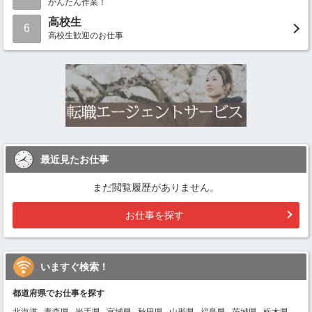
かんたん作業！
高校生
6
高校生歓迎のお仕事
最近見たお仕事
まだ閲覧履歴がありません。
お仕事を探す
いますぐ検索！
都道府県でお仕事を探す
北海道
青森県
岩手県
宮城県
秋田県
山形県
福島県
茨城県
栃木県