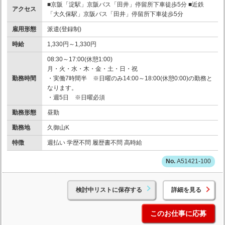
■京阪「淀駅」京阪バス「田井」停留所下車徒歩5分 ■近鉄
アクセス
「大久保駅」京阪バス「田井」停留所下車徒歩5分
雇用形態
派遣(登録制)
時給
1,330円～1,330円
08:30～17:00(休憩1:00)
月・火・水・木・金・土・日・祝
勤務時間
・実働7時間半 ※日曜のみ14:00～18:00(休憩0:00)の勤務と
なります。
・週5日 ※日曜必須
勤務形態
昼勤
勤務地
久御山K
特徴
週払い 学歴不問 履歴書不問 高時給
A51421-100
検討中リストに保存する
詳細を見る
このお仕事に応募