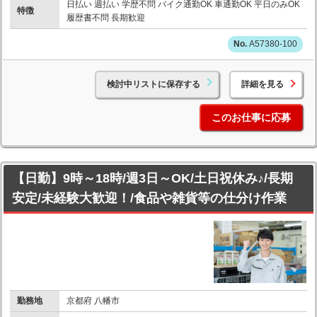
日払い 週払い 学歴不問 バイク通勤OK 車通勤OK 平日のみOK
特徴
履歴書不問 長期歓迎
A57380-100
検討中リストに保存する
詳細を見る
このお仕事に応募
【日勤】9時～18時/週3日～OK/土日祝休み♪/長期
安定/未経験大歓迎！/食品や雑貨等の仕分け作業
勤務地
京都府 八幡市