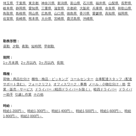
埼玉県
千葉県
東京都
神奈川県
新潟県
富山県
石川県
福井県
山梨県
長野県
岐阜県
静岡県
愛知県
三重県
滋賀県
京都府
大阪府
兵庫県
奈良県
和歌山県
鳥取県
島根県
岡山県
広島県
山口県
徳島県
香川県
愛媛県
高知県
福岡県
佐賀県
長崎県
熊本県
大分県
宮崎県
鹿児島県
沖縄県
勤務形態：
昼勤
夕勤
夜勤
短時間
早朝勤
期間：
1ヶ月未満
2ヶ月以内
3ヶ月以内
長期
職種：
荷物・商品仕分け
梱包・検品・ピッキング
コールセンター
台車配達スタッフ（配達
サポート含む）
フォークリフト
オフィスワーク・事務
メール・小物仕分け・他
営
業・販売・サービス
ドライバー（軽四ドライバーを除く）
軽四ドライバー
ドライバ
ー助手
引越し作業
その他
時給：
時給1,200円～
時給1,300円～
時給1,400円～
時給1,500円～
時給1,600円～
時給
1,800円～
時給2,000円～