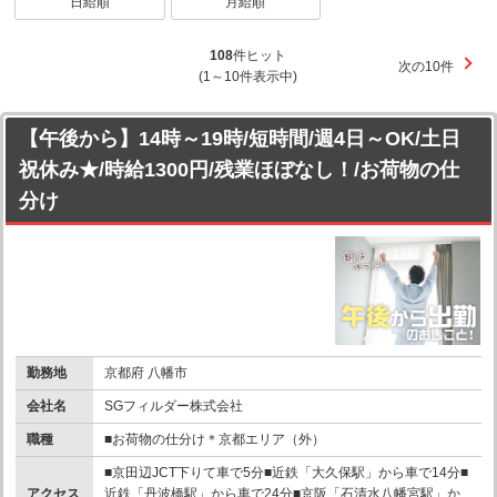
日給順
月給順
108
件ヒット
次の10件
(1～10件表示中)
【午後から】14時～19時/短時間/週4日～OK/土日
祝休み★/時給1300円/残業ほぼなし！/お荷物の仕
分け
勤務地
京都府 八幡市
会社名
SGフィルダー株式会社
職種
■お荷物の仕分け＊京都エリア（外）
■京田辺JCT下りて車で5分■近鉄「大久保駅」から車で14分■
アクセス
近鉄「丹波橋駅」から車で24分■京阪「石清水八幡宮駅」か