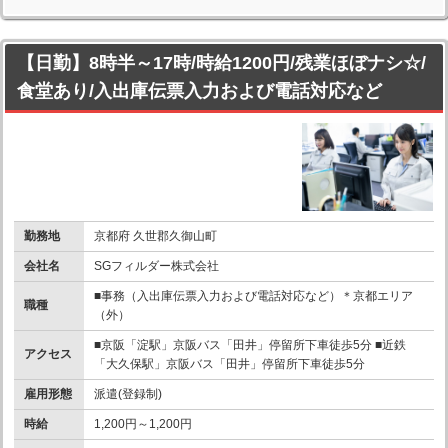
【日勤】8時半～17時/時給1200円/残業ほぼナシ☆/
食堂あり/入出庫伝票入力および電話対応など
勤務地
京都府 久世郡久御山町
会社名
SGフィルダー株式会社
■事務（入出庫伝票入力および電話対応など）＊京都エリア
職種
（外）
■京阪「淀駅」京阪バス「田井」停留所下車徒歩5分 ■近鉄
アクセス
「大久保駅」京阪バス「田井」停留所下車徒歩5分
雇用形態
派遣(登録制)
時給
1,200円～1,200円