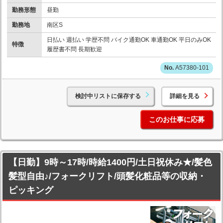
勤務形態
昼勤
勤務地
南区S
日払い 週払い 学歴不問 バイク通勤OK 車通勤OK 平日のみOK
特徴
履歴書不問 長期歓迎
A57380-101
検討中リストに保存する
詳細を見る
このお仕事に応募
【日勤】9時～17時/時給1400円/土日祝休み★/髪色
髪型自由♪/フォークリフト/頭髪化粧品等の収納・
ピッキング