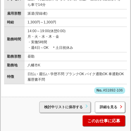
ら車で14分
雇用形態
派遣(登録者)
時給
1,300円～1,300円
14:00～19:00(休憩0:00)
月・火・水・木・金
勤務時間
・実働5時間
・週4日～OK ＊土日祝休み
勤務形態
昼勤
勤務地
八幡市K
日払い 週払い 学歴不問 ブランクOK バイク通勤OK 車通勤OK
特徴
履歴書不問
A51892-106
検討中リストに保存する
詳細を見る
このお仕事に応募