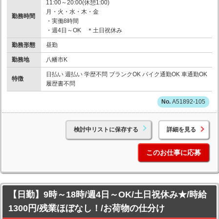
11:00～20:00(休憩1:00)
月・火・水・木・金
勤務時間
・実働8時間
・週4日～OK ＊土日祝休み
勤務形態
昼勤
勤務地
八幡市K
日払い 週払い 学歴不問 ブランクOK バイク通勤OK 車通勤OK
特徴
履歴書不問
A51892-105
検討中リストに保存する
詳細を見る
このお仕事に応募
【日勤】9時～18時/週4日～OK/土日祝休み★/時給
1300円/残業ほぼなし！/お荷物の仕分け