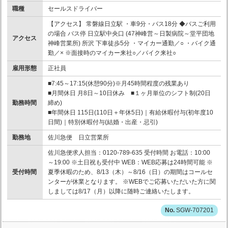
職種
セールスドライバー
【アクセス】 常磐線日立駅 ・車9分・バス18分 ◆バスご利用
の場合 バス停 日立駅中央口 (47神峰営～日製病院～堂平団地
アクセス
神峰営業所) 所沢 下車徒歩5分 ・マイカー通勤／○ ・バイク通
勤／× ※面接時のマイカー来社○／バイク来社○
雇用形態
正社員
■7:45～17:15(休憩90分)※月45時間程度の残業あり
■月間休日 月8日～10日休み ■１ヶ月単位のシフト制(20日
勤務時間
締め)
■年間休日 115日(110日＋年休5日)｜有給休暇付与(初年度10
日間)｜特別休暇付与(結婚・出産・忌引)
勤務地
佐川急便 日立営業所
佐川急便求人担当：0120-789-635 受付時間 お電話：10:00
～19:00 ※土日祝も受付中 WEB：WEB応募は24時間可能 ※
受付時間
夏季休暇のため、8/13（木）～8/16（日）の期間はコールセ
ンターが休業となります。 ※WEBでご応募いただいた方に関
しましては8/17（月）以降に随時ご連絡いたします。
SGW-707201