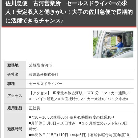
佐川急便 古河営業所 セールスドライバーの求
人！安定収入と働きがい！大手の佐川急便で長期的
に活躍できるチャンス♪
勤務地
茨城県 古河市
会社名
佐川急便株式会社
職種
セールスドライバー
【アクセス】 JR東北本線古河駅 ・車31分 ・マイカー通勤／
アクセス
○ ・バイク通勤／○ ※面接時のマイカー来社○／バイク来社○
雇用形態
正社員
■7:30～16:30(休憩60分)※月45時間程度の残業あり
■月間休日 月8日～10日休み ■１ヶ月単位のシフト制(20日
勤務時間
締め)
■年間休日 115日(110日＋年休5日)｜有給休暇付与(初年度10