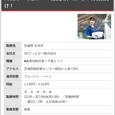
け！
勤務地
茨城県 古河市
会社名
SGフィルダー株式会社
職種
■倉庫内軽作業＊千葉エリア
アクセス
茨城西南医療センター病院から車で8分
雇用形態
アルバイト・パート
時給
1,130円～1,413円
月・火・水・木・金
勤務時間
22:00～翌7:00(休憩1:00) ・実働8時間
・週2日～OK 土日祝休みOK！
勤務形態
夜勤