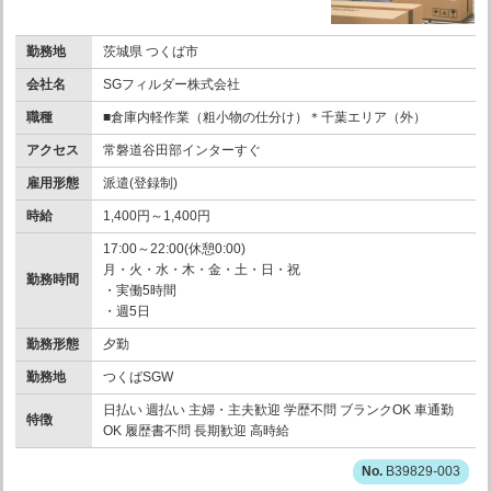
勤務地
茨城県 つくば市
会社名
SGフィルダー株式会社
職種
■倉庫内軽作業（粗小物の仕分け）＊千葉エリア（外）
アクセス
常磐道谷田部インターすぐ
雇用形態
派遣(登録制)
時給
1,400円～1,400円
17:00～22:00(休憩0:00)
月・火・水・木・金・土・日・祝
勤務時間
・実働5時間
・週5日
勤務形態
夕勤
勤務地
つくばSGW
日払い 週払い 主婦・主夫歓迎 学歴不問 ブランクOK 車通勤
特徴
OK 履歴書不問 長期歓迎 高時給
B39829-003