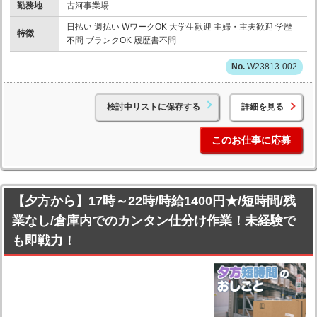
勤務地
古河事業場
日払い 週払い WワークOK 大学生歓迎 主婦・主夫歓迎 学歴
特徴
不問 ブランクOK 履歴書不問
W23813-002
検討中リストに保存する
詳細を見る
このお仕事に応募
【夕方から】17時～22時/時給1400円★/短時間/残
業なし/倉庫内でのカンタン仕分け作業！未経験で
も即戦力！