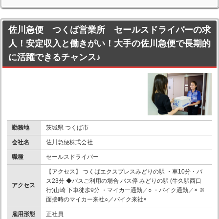
佐川急便 つくば営業所 セールスドライバーの求
人！安定収入と働きがい！大手の佐川急便で長期的
に活躍できるチャンス♪
勤務地
茨城県 つくば市
会社名
佐川急便株式会社
職種
セールスドライバー
【アクセス】 つくばエクスプレスみどりの駅 ・車10分・バ
ス23分 ◆バスご利用の場合 バス停 みどりの駅 (牛久駅西口
アクセス
行)山崎 下車徒歩9分 ・マイカー通勤／○ ・バイク通勤／× ※
面接時のマイカー来社○／バイク来社×
雇用形態
正社員