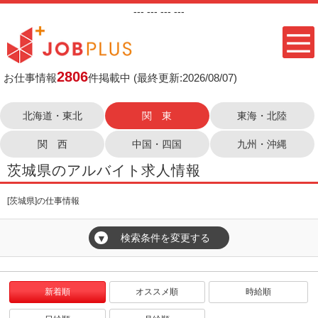
---
--- ---
---
2806
お仕事情報
件掲載中
(最終更新:2026/08/07)
北海道・東北
関 東
東海・北陸
関 西
中国・四国
九州・沖縄
茨城県のアルバイト求人情報
[茨城県]の仕事情報
検索条件を変更する
▼
新着順
オススメ順
時給順