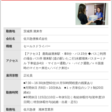
勤務地
茨城県 潮来市
会社名
佐川急便株式会社
職種
セールスドライバー
【アクセス】 鹿島線潮来駅 ・車8分・バス15分 ◆バスご利用
の場合 バス停 潮来駅 (道の駅いたこ行)水郷潮来バスターミナ
アクセス
ル 下車徒歩4分 ・マイカー通勤／○ ・バイク通勤／○ ※面接
時のマイカー来社○／バイク来社○
雇用形態
正社員
■7:30～16:30(休憩60分)※月50時間程度の残業あり
■月間休日 月8日～10日休み ■１ヶ月単位のシフト制(20日
勤務時間
締め)
■年間休日 115日(110日＋年休5日)｜有給休暇付与(初年度10
日間)｜特別休暇付与(結婚・出産・忌引)
勤務地
佐川急便 潮来営業所