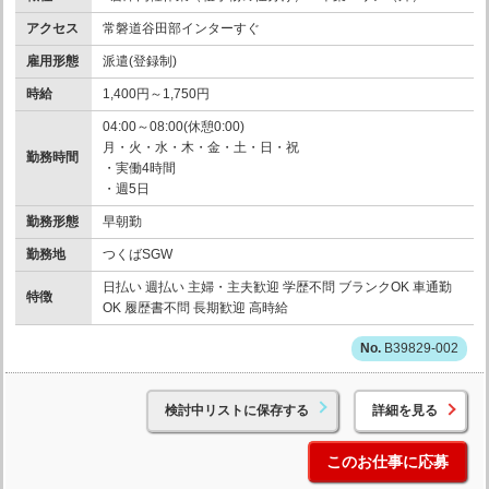
アクセス
常磐道谷田部インターすぐ
雇用形態
派遣(登録制)
時給
1,400円～1,750円
04:00～08:00(休憩0:00)
月・火・水・木・金・土・日・祝
勤務時間
・実働4時間
・週5日
勤務形態
早朝勤
勤務地
つくばSGW
日払い 週払い 主婦・主夫歓迎 学歴不問 ブランクOK 車通勤
特徴
OK 履歴書不問 長期歓迎 高時給
B39829-002
検討中リストに保存する
詳細を見る
このお仕事に応募