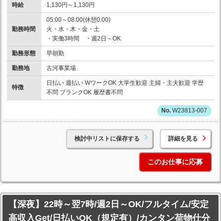
時給
1,130円～1,130円
05:00～08:00(休憩0:00)
勤務時間
火・水・木・金・土
・実働3時間 ・週2日～OK
勤務形態
早朝勤
勤務地
古河事業場
日払い 週払い WワークOK 大学生歓迎 主婦・主夫歓迎 学歴
特徴
不問 ブランクOK 履歴書不問
W23813-007
検討中リストに保存する
詳細を見る
このお仕事に応募
【深夜】22時～翌7時/週2日～OK/フルタイム/安定
高収入Get/日払いOK（規定有）/カンタン荷物仕分