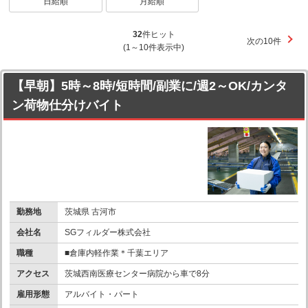
日給順
月給順
32
件ヒット
次の10件
(1～10件表示中)
【早朝】5時～8時/短時間/副業に/週2～OK/カンタ
ン荷物仕分けバイト
勤務地
茨城県 古河市
会社名
SGフィルダー株式会社
職種
■倉庫内軽作業＊千葉エリア
アクセス
茨城西南医療センター病院から車で8分
雇用形態
アルバイト・パート