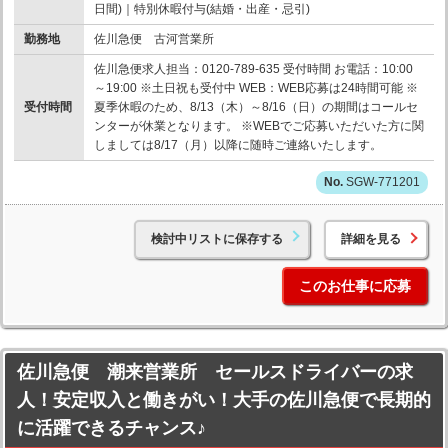
日間)｜特別休暇付与(結婚・出産・忌引)
勤務地
佐川急便 古河営業所
佐川急便求人担当：0120-789-635 受付時間 お電話：10:00
～19:00 ※土日祝も受付中 WEB：WEB応募は24時間可能 ※
受付時間
夏季休暇のため、8/13（木）～8/16（日）の期間はコールセ
ンターが休業となります。 ※WEBでご応募いただいた方に関
しましては8/17（月）以降に随時ご連絡いたします。
SGW-771201
検討中リストに保存する
詳細を見る
このお仕事に応募
佐川急便 潮来営業所 セールスドライバーの求
人！安定収入と働きがい！大手の佐川急便で長期的
に活躍できるチャンス♪