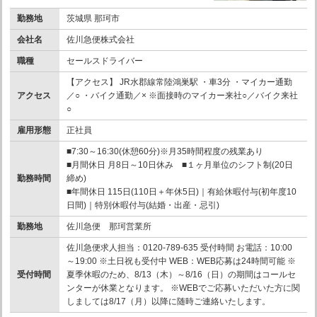
勤務地
茨城県 那珂市
会社名
佐川急便株式会社
職種
セールスドライバー
【アクセス】 JR水郡線常陸鴻巣駅 ・車3分 ・マイカー通勤
アクセス
／○ ・バイク通勤／× ※面接時のマイカー来社○／バイク来社
○
雇用形態
正社員
■7:30～16:30(休憩60分)※月35時間程度の残業あり
■月間休日 月8日～10日休み ■１ヶ月単位のシフト制(20日
勤務時間
締め)
■年間休日 115日(110日＋年休5日)｜有給休暇付与(初年度10
日間)｜特別休暇付与(結婚・出産・忌引)
勤務地
佐川急便 那珂営業所
佐川急便求人担当：0120-789-635 受付時間 お電話：10:00
～19:00 ※土日祝も受付中 WEB：WEB応募は24時間可能 ※
受付時間
夏季休暇のため、8/13（木）～8/16（日）の期間はコールセ
ンターが休業となります。 ※WEBでご応募いただいた方に関
しましては8/17（月）以降に随時ご連絡いたします。