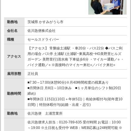
勤務地
茨城県 かすみがうら市
会社名
佐川急便株式会社
職種
セールスドライバー
【アクセス】 常磐線土浦駅 ・車20分・バス22分 ◆バスご利
用の場合 バス停 土浦駅 (土浦駅~東風高校~HG美野里ヒルズ
アクセス
ガーデン 美野里行)清水南 下車徒歩6分 ・マイカー通勤／○ ・
バイク通勤／○ ※面接時のマイカー来社○／バイク来社○
雇用形態
正社員
■7:30～17:00(休憩90分)※月40時間程度の残業あり
■月間休日 月8日～10日休み ■１ヶ月単位のシフト制(20日
勤務時間
締め)
■年間休日 115日(110日＋年休5日)｜有給休暇付与(初年度10
日間)｜特別休暇付与(結婚・出産・忌引)
勤務地
佐川急便 土浦営業所
佐川急便求人担当：0120-789-635 受付時間 お電話：10:00
～19:00 ※土日祝も受付中 WEB：WEB応募は24時間可能 ※