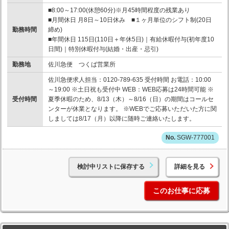
■8:00～17:00(休憩60分)※月45時間程度の残業あり
■月間休日 月8日～10日休み ■１ヶ月単位のシフト制(20日
勤務時間
締め)
■年間休日 115日(110日＋年休5日)｜有給休暇付与(初年度10
日間)｜特別休暇付与(結婚・出産・忌引)
勤務地
佐川急便 つくば営業所
佐川急便求人担当：0120-789-635 受付時間 お電話：10:00
～19:00 ※土日祝も受付中 WEB：WEB応募は24時間可能 ※
受付時間
夏季休暇のため、8/13（木）～8/16（日）の期間はコールセ
ンターが休業となります。 ※WEBでご応募いただいた方に関
しましては8/17（月）以降に随時ご連絡いたします。
SGW-777001
検討中リストに保存する
詳細を見る
このお仕事に応募