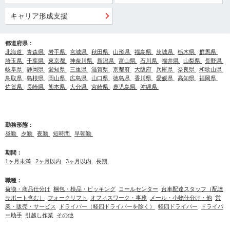
キャリア形成支援
都道府県：
北海道
青森県
岩手県
宮城県
秋田県
山形県
福島県
茨城県
栃木県
群馬県
埼玉県
千葉県
東京都
神奈川県
新潟県
富山県
石川県
福井県
山梨県
長野県
岐阜県
静岡県
愛知県
三重県
滋賀県
京都府
大阪府
兵庫県
奈良県
和歌山県
鳥取県
島根県
岡山県
広島県
山口県
徳島県
香川県
愛媛県
高知県
福岡県
佐賀県
長崎県
熊本県
大分県
宮崎県
鹿児島県
沖縄県
勤務形態：
昼勤
夕勤
夜勤
短時間
早朝勤
期間：
1ヶ月未満
2ヶ月以内
3ヶ月以内
長期
職種：
荷物・商品仕分け
梱包・検品・ピッキング
コールセンター
台車配達スタッフ（配達
サポート含む）
フォークリフト
オフィスワーク・事務
メール・小物仕分け・他
営
業・販売・サービス
ドライバー（軽四ドライバーを除く）
軽四ドライバー
ドライバ
ー助手
引越し作業
その他