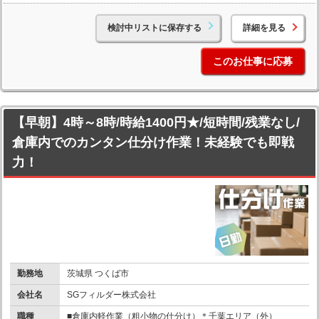
検討中リストに保存する
詳細を見る
このお仕事に応募
【早朝】4時～8時/時給1400円★/短時間/残業なし/
倉庫内でのカンタン仕分け作業！未経験でも即戦
力！
勤務地
茨城県 つくば市
会社名
SGフィルダー株式会社
職種
■倉庫内軽作業（粗小物の仕分け）＊千葉エリア（外）