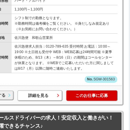
用形態
パート・アルバイト
給
1,100円～1,100円
シフト制での勤務となります。
務時間
※勤務時間は備考欄をご覧ください。 ※身だしなみ規定あり
（※お気軽にお問い合わせください。）
務地
佐川急便 和歌山営業所
佐川急便求人担当：0120-789-635 受付時間 お電話：10:00～
19:00 ※土日祝も受付中 WEB：WEB応募は24時間可能 ※夏季
付時間
休暇のため、8/13（木）～8/16（日）の期間はコールセンター
が休業となります。 ※WEBでご応募いただいた方に関しまして
は8/17（月）以降に随時ご連絡いたします。
SGW-301563
する
詳細を見る
このお仕事に応募
ールスドライバーの求人！安定収入と働きがい！
躍できるチャンス♪