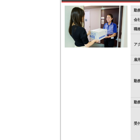
勤
会
職
ア
雇
勤
勤
受