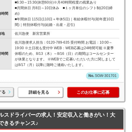
■6:30～15:30(休憩60分)※月40時間程度の残業あり
■月間休日 月8日～10日休み ■１ヶ月単位のシフト制(20日締
務時間
め)
■年間休日 115日(110日＋年休5日)｜有給休暇付与(初年度10日
間)｜特別休暇付与(結婚・出産・忌引)
務地
佐川急便 新宮営業所
佐川急便求人担当：0120-789-635 受付時間 お電話：10:00～
19:00 ※土日祝も受付中 WEB：WEB応募は24時間可能 ※夏季
付時間
休暇のため、8/13（木）～8/16（日）の期間はコールセンター
が休業となります。 ※WEBでご応募いただいた方に関しまして
は8/17（月）以降に随時ご連絡いたします。
SGW-301701
する
詳細を見る
このお仕事に応募
ルスドライバーの求人！安定収入と働きがい！大
できるチャンス♪