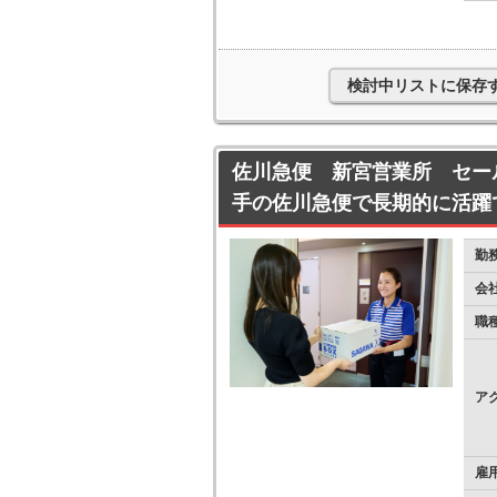
検討中リストに保存
佐川急便 新宮営業所 セー
手の佐川急便で長期的に活躍
勤
会
職
ア
雇