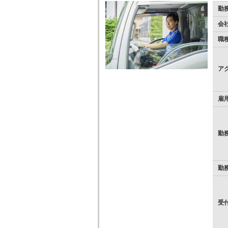
勤
会
職
ア
雇
勤
勤
受