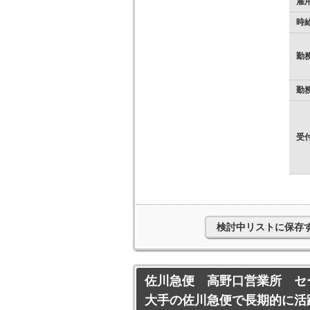
雇
時
勤
勤
受
検討中リストに保存
佐川急便 高野口営業所 セ
大手の佐川急便で長期的に活