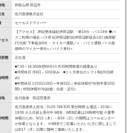
務地
和歌山県 田辺市
社名
佐川急便株式会社
種
セールスドライバー
【アクセス】 JR紀勢本線紀伊田辺駅 ・車10分・バス14分 ◆バ
スご利用の場合 バス停 紀伊田辺駅(紀伊田辺駅徒歩1分) (南部駅
クセス
行)元町 下車徒歩8分 ・マイカー通勤／○ ・バイク通勤／× ※面
接時のマイカー来社○／バイク来社○
用形態
正社員
■7:30～16:30(休憩60分)※月35時間程度の残業あり
■月間休日 月8日～10日休み ■１ヶ月単位のシフト制(20日締
務時間
め)
■年間休日 115日(110日＋年休5日)｜有給休暇付与(初年度10日
間)｜特別休暇付与(結婚・出産・忌引)
務地
佐川急便 田辺営業所
佐川急便求人担当：0120-789-635 受付時間 お電話：10:00～
19:00 ※土日祝も受付中 WEB：WEB応募は24時間可能 ※夏季
付時間
休暇のため、8/13（木）～8/16（日）の期間はコールセンター
が休業となります。 ※WEBでご応募いただいた方に関しまして
は8/17（月）以降に随時ご連絡いたします。