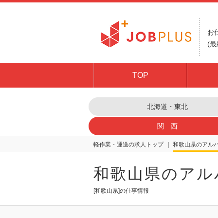
お
(最
TOP
北海道・東北
関 西
軽作業・運送の求人トップ
和歌山県
和歌山県のアル
[和歌山県]の仕事情報