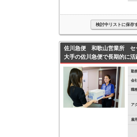
検討中リストに保存
佐川急便 和歌山営業所 セ
大手の佐川急便で長期的に活
勤
会
職
ア
雇