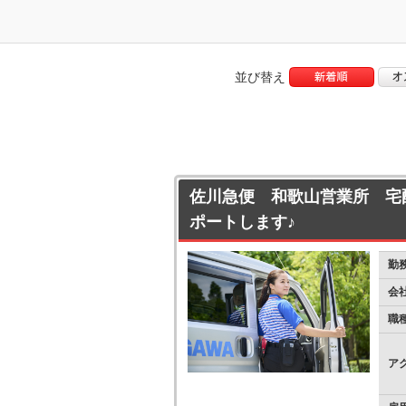
並び替え
佐川急便 和歌山営業所 宅
ポートします♪
勤
会
職
ア