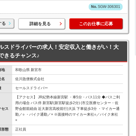
SGW-306301
する
詳細を見る
このお仕事に応募
ルスドライバーの求人！安定収入と働きがい！大
できるチャンス♪
務地
和歌山県 新宮市
社名
佐川急便株式会社
種
セールスドライバー
【アクセス】 JR紀勢本線新宮駅 ・車5分・バス11分 ◆バスご利
用の場合 バス停 新宮駅(新宮駅徒歩2分) (市立医療センター・佐
クセス
野会館前経由 近大新宮高校前行)大浜 下車徒歩3分 ・マイカー通
勤／○ ・バイク通勤／× ※面接時のマイカー来社○／バイク来社
×
用形態
正社員