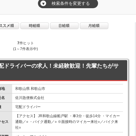
検索条件を変更する
▼
7
件ヒット
(1～7件表示中)
配ドライバーの求人！未経験歓迎！先輩たちがサ
務地
和歌山県 和歌山市
社名
佐川急便株式会社
種
宅配ドライバー
【アクセス】 JR和歌山線船戸駅 ・車3分・徒歩14分 ・マイカー
クセス
通勤／○ ・バイク通勤／○ ※面接時のマイカー来社○／バイク来
社○