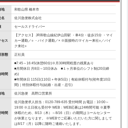
務地
和歌山県 橋本市
社名
佐川急便株式会社
種
セールスドライバー
【アクセス】 JR和歌山線紀伊山田駅 ・車4分・徒歩15分 ・マイ
クセス
カー通勤／○ ・バイク通勤／× ※面接時のマイカー来社○／バイ
ク来社○
用形態
正社員
■7:45～16:45(休憩60分)※月30時間程度の残業あり
■月間休日 月8日～10日休み ■１ヶ月単位のシフト制(20日締
務時間
め)
■年間休日 115日(110日＋年休5日)｜有給休暇付与(初年度10日
間)｜特別休暇付与(結婚・出産・忌引)
務地
佐川急便 高野口営業所
佐川急便求人担当：0120-789-635 受付時間 お電話：10:00～
19:00 ※土日祝も受付中 WEB：WEB応募は24時間可能 ※夏季
付時間
休暇のため、8/13（木）～8/16（日）の期間はコールセンター
が休業となります。 ※WEBでご応募いただいた方に関しまして
は8/17（月）以降に随時ご連絡いたします。