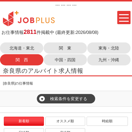
---
--- ---
---
2811
お仕事情報
件掲載中
(最終更新:2026/08/08)
北海道・東北
関 東
東海・北陸
関 西
中国・四国
九州・沖縄
奈良県のアルバイト求人情報
[奈良県]の仕事情報
検索条件を変更する
▼
新着順
オススメ順
時給順