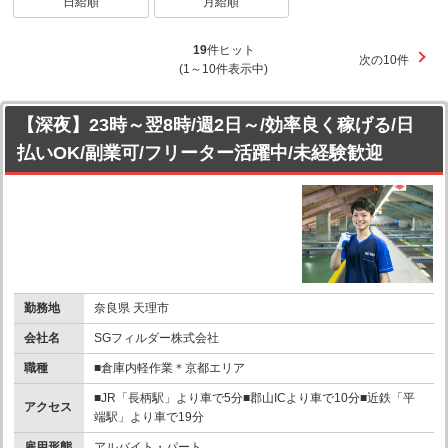
日給順
月給順
19
件ヒット
次の10件
(1～10件表示中)
【深夜】23時～翌8時/週2日～/効率良く稼げる/日
払いOK/副業可/フリーター活躍中/未経験歓迎
勤務地
奈良県 天理市
会社名
SGフィルダー株式会社
職種
■倉庫内軽作業＊京都エリア
■JR「長柄駅」より車で5分■郡山ICより車で10分■近鉄「平
アクセス
端駅」より車で19分
雇用形態
アルバイト・パート