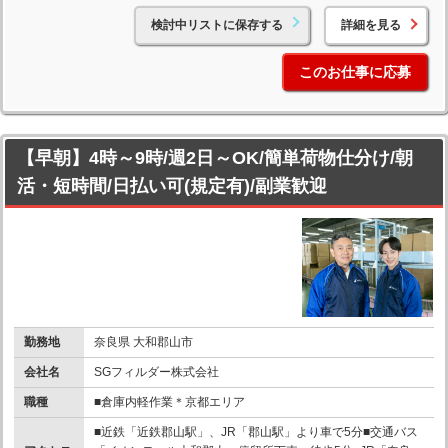
検討中リストに保存する
詳細を見る
このお仕事に応募
【早朝】4時～9時/週2日～OK/簡単荷物仕分け/朝
活・短時間/日払い可(規定有)/副業歓迎
勤務地
奈良県 大和郡山市
会社名
SGフィルダー株式会社
職種
■倉庫内軽作業＊京都エリア
■近鉄「近鉄郡山駅」、JR「郡山駅」より車で5分■交通バス