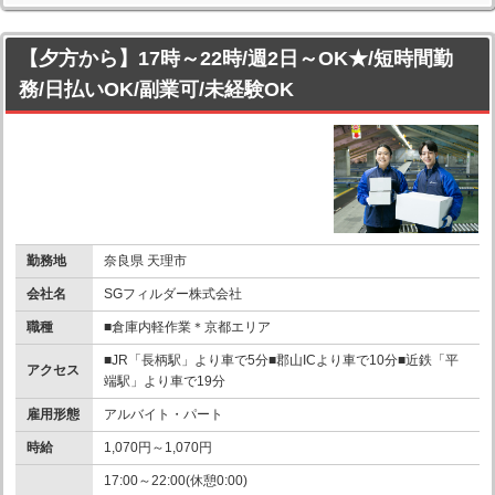
【夕方から】17時～22時/週2日～OK★/短時間勤
務/日払いOK/副業可/未経験OK
勤務地
奈良県 天理市
会社名
SGフィルダー株式会社
職種
■倉庫内軽作業＊京都エリア
■JR「長柄駅」より車で5分■郡山ICより車で10分■近鉄「平
アクセス
端駅」より車で19分
雇用形態
アルバイト・パート
時給
1,070円～1,070円
17:00～22:00(休憩0:00)