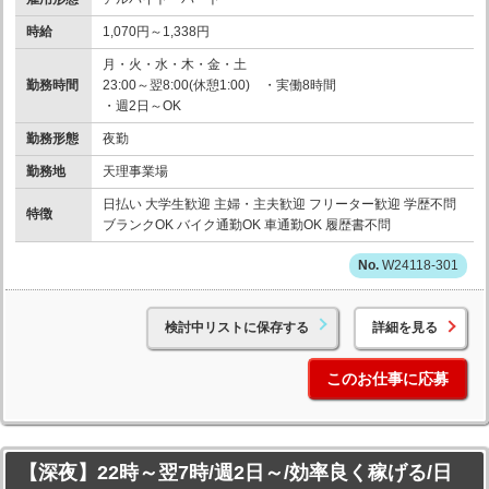
時給
1,070円～1,338円
月・火・水・木・金・土
勤務時間
23:00～翌8:00(休憩1:00) ・実働8時間
・週2日～OK
勤務形態
夜勤
勤務地
天理事業場
日払い 大学生歓迎 主婦・主夫歓迎 フリーター歓迎 学歴不問
特徴
ブランクOK バイク通勤OK 車通勤OK 履歴書不問
W24118-301
検討中リストに保存する
詳細を見る
このお仕事に応募
【深夜】22時～翌7時/週2日～/効率良く稼げる/日