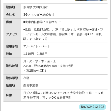
勤務地
奈良県 大和郡山市
会社名
SGフィルダー株式会社
職種
■倉庫内軽作業＊京都エリア
■近鉄「近鉄郡山駅」、JR「郡山駅」より車で5分■交通バス
アクセス
「イオンモール大和郡山」停留所下車 徒歩5分■JR「奈良
駅」より車で17分
雇用形態
アルバイト・パート
時給
1,110円～1,388円
月・火・水・木・金・土
勤務時間
23:00～翌8:00(休憩1:00)・実働8時間
・週2日からOK！
勤務形態
夜勤
勤務地
奈良事業場
日払い 週払い 副業OK WワークOK 大学生歓迎 主婦・主夫歓
特徴
迎 学歴不問 ブランクOK 履歴書不問
W24212-302