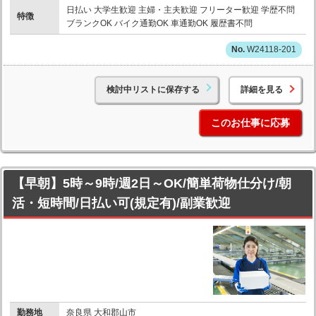
日払い 大学生歓迎 主婦・主夫歓迎 フリーター歓迎 学歴不問
特徴
ブランクOK バイク通勤OK 車通勤OK 履歴書不問
W24118-201
検討中リストに保存する
詳細を見る
このお仕事に応募
【早朝】5時～9時/週2日～OK/簡単荷物仕分け/朝
活・短時間/日払い可(規定有)/副業歓迎
勤務地
奈良県 大和郡山市