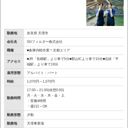
勤務地
奈良県 天理市
会社名
SGフィルダー株式会社
職種
■倉庫内軽作業＊京都エリア
■JR「長柄駅」より車で5分■郡山ICより車で10分■近鉄「平
アクセス
端駅」より車で19分
雇用形態
アルバイト・パート
時給
1,070円～1,070円
17:00～21:00(休憩0:00)
月・火・水・木・金・土
勤務時間
・実働4時間
・週2日～OK
勤務形態
夕勤
勤務地
天理事業場