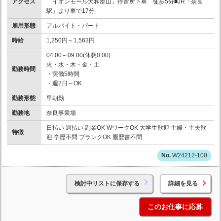
アクセス
「イオンモール大和郡山」停留所下車 徒歩5分■JR「奈良
駅」より車で17分
雇用形態
アルバイト・パート
時給
1,250円～1,563円
04:00～09:00(休憩0:00)
火・水・木・金・土
勤務時間
・実働5時間
・週2日～OK
勤務形態
早朝勤
勤務地
奈良事業場
日払い 週払い 副業OK WワークOK 大学生歓迎 主婦・主夫歓
特徴
迎 学歴不問 ブランクOK 履歴書不問
W24212-100
検討中リストに保存する
詳細を見る
このお仕事に応募