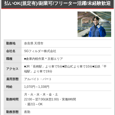
払いOK(規定有)/副業可/フリーター活躍/未経験歓迎
勤務地
奈良県 天理市
会社名
SGフィルダー株式会社
職種
■倉庫内軽作業＊京都エリア
■JR「長柄駅」より車で5分■郡山ICより車で10分■近鉄「平
アクセス
端駅」より車で19分
雇用形態
アルバイト・パート
時給
1,070円～1,338円
月・火・水・木・金・土
勤務時間
22:00～翌7:00(休憩1:00)・実働8時間
・週2日～OK
勤務形態
夜勤