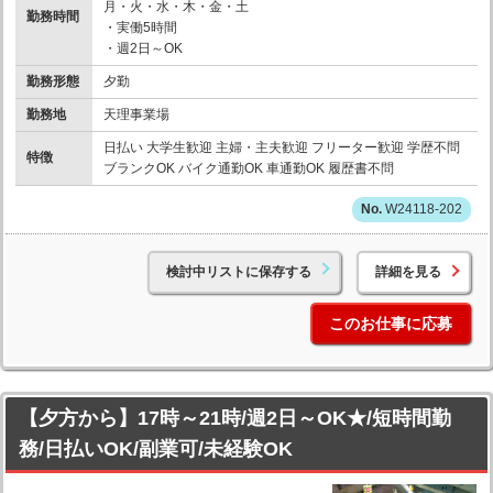
月・火・水・木・金・土
勤務時間
・実働5時間
・週2日～OK
勤務形態
夕勤
勤務地
天理事業場
日払い 大学生歓迎 主婦・主夫歓迎 フリーター歓迎 学歴不問
特徴
ブランクOK バイク通勤OK 車通勤OK 履歴書不問
W24118-202
検討中リストに保存する
詳細を見る
このお仕事に応募
【夕方から】17時～21時/週2日～OK★/短時間勤
務/日払いOK/副業可/未経験OK