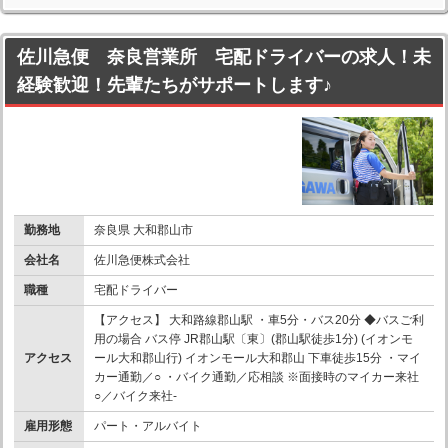
佐川急便 奈良営業所 宅配ドライバーの求人！未
経験歓迎！先輩たちがサポートします♪
勤務地
奈良県 大和郡山市
会社名
佐川急便株式会社
職種
宅配ドライバー
【アクセス】 大和路線郡山駅 ・車5分・バス20分 ◆バスご利
用の場合 バス停 JR郡山駅〔東〕(郡山駅徒歩1分) (イオンモ
アクセス
ール大和郡山行) イオンモール大和郡山 下車徒歩15分 ・マイ
カー通勤／○ ・バイク通勤／応相談 ※面接時のマイカー来社
○／バイク来社-
雇用形態
パート・アルバイト