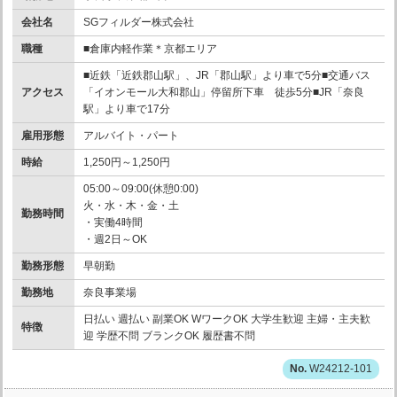
会社名
SGフィルダー株式会社
職種
■倉庫内軽作業＊京都エリア
■近鉄「近鉄郡山駅」、JR「郡山駅」より車で5分■交通バス
アクセス
「イオンモール大和郡山」停留所下車 徒歩5分■JR「奈良
駅」より車で17分
雇用形態
アルバイト・パート
時給
1,250円～1,250円
05:00～09:00(休憩0:00)
火・水・木・金・土
勤務時間
・実働4時間
・週2日～OK
勤務形態
早朝勤
勤務地
奈良事業場
日払い 週払い 副業OK WワークOK 大学生歓迎 主婦・主夫歓
特徴
迎 学歴不問 ブランクOK 履歴書不問
W24212-101