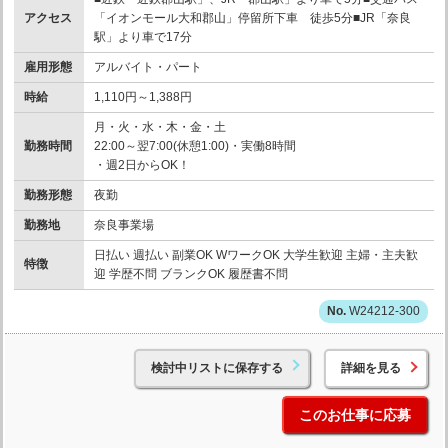
アクセス
「イオンモール大和郡山」停留所下車 徒歩5分■JR「奈良
駅」より車で17分
雇用形態
アルバイト・パート
時給
1,110円～1,388円
月・火・水・木・金・土
勤務時間
22:00～翌7:00(休憩1:00)・実働8時間
・週2日からOK！
勤務形態
夜勤
勤務地
奈良事業場
日払い 週払い 副業OK WワークOK 大学生歓迎 主婦・主夫歓
特徴
迎 学歴不問 ブランクOK 履歴書不問
W24212-300
検討中リストに保存する
詳細を見る
このお仕事に応募