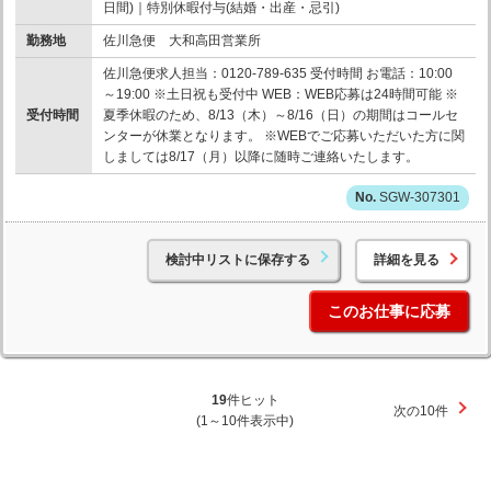
日間)｜特別休暇付与(結婚・出産・忌引)
勤務地
佐川急便 大和高田営業所
佐川急便求人担当：0120-789-635 受付時間 お電話：10:00
～19:00 ※土日祝も受付中 WEB：WEB応募は24時間可能 ※
受付時間
夏季休暇のため、8/13（木）～8/16（日）の期間はコールセ
ンターが休業となります。 ※WEBでご応募いただいた方に関
しましては8/17（月）以降に随時ご連絡いたします。
SGW-307301
検討中リストに保存する
詳細を見る
このお仕事に応募
19
件ヒット
次の10件
(1～10件表示中)