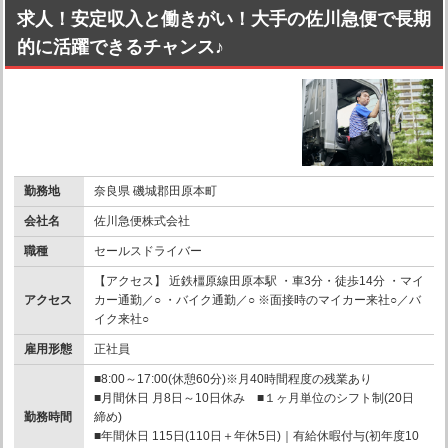
求人！安定収入と働きがい！大手の佐川急便で長期
的に活躍できるチャンス♪
勤務地
奈良県 磯城郡田原本町
会社名
佐川急便株式会社
職種
セールスドライバー
【アクセス】 近鉄橿原線田原本駅 ・車3分・徒歩14分 ・マイ
アクセス
カー通勤／○ ・バイク通勤／○ ※面接時のマイカー来社○／バ
イク来社○
雇用形態
正社員
■8:00～17:00(休憩60分)※月40時間程度の残業あり
■月間休日 月8日～10日休み ■１ヶ月単位のシフト制(20日
勤務時間
締め)
■年間休日 115日(110日＋年休5日)｜有給休暇付与(初年度10