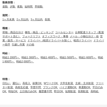
勤務形態：
昼勤
夕勤
夜勤
短時間
早朝勤
期間：
1ヶ月未満
2ヶ月以内
3ヶ月以内
長期
職種：
荷物・商品仕分け
梱包・検品・ピッキング
コールセンター
台車配達スタッフ（配達
サポート含む）
フォークリフト
オフィスワーク・事務
メール・小物仕分け・他
営
業・販売・サービス
ドライバー（軽四ドライバーを除く）
軽四ドライバー
ドライバ
ー助手
引越し作業
その他
時給：
時給1,200円～
時給1,300円～
時給1,400円～
時給1,500円～
時給1,600円～
時給
1,800円～
時給2,000円～
特徴：
日払い
週払い
高収入
副業OK
WワークOK
大学生歓迎
主婦・主夫歓迎
フリー
ター歓迎
高校生応援
学歴不問
ブランクOK
バイク通勤OK
車通勤OK
平日のみ
OK
時短OK
土日祝のみOK
履歴書不問
即日OK
短期歓迎
長期歓迎
高時給