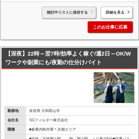
検討中リストに保存する
詳細を見る
このお仕事に応募
【深夜】22時～翌7時/効率よく稼ぐ/週2日～OK/W
ワークや副業にも/夜勤の仕分けバイト
勤務地
奈良県 大和郡山市
会社名
SGフィルダー株式会社
職種
■倉庫内軽作業＊京都エリア
■近鉄「近鉄郡山駅」、JR「郡山駅」より車で5分■交通バス