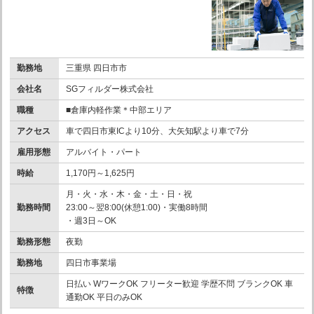
勤務地
三重県 四日市市
会社名
SGフィルダー株式会社
職種
■倉庫内軽作業＊中部エリア
アクセス
車で四日市東ICより10分、大矢知駅より車で7分
雇用形態
アルバイト・パート
時給
1,170円～1,625円
月・火・水・木・金・土・日・祝
勤務時間
23:00～翌8:00(休憩1:00)・実働8時間
・週3日～OK
勤務形態
夜勤
勤務地
四日市事業場
日払い WワークOK フリーター歓迎 学歴不問 ブランクOK 車
特徴
通勤OK 平日のみOK