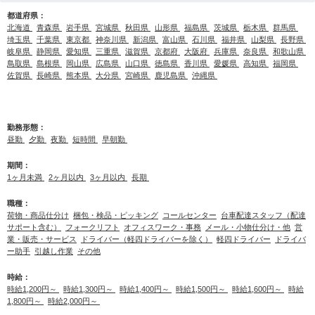
都道府県：
北海道
青森県
岩手県
宮城県
秋田県
山形県
福島県
茨城県
栃木県
群馬県
埼玉県
千葉県
東京都
神奈川県
新潟県
富山県
石川県
福井県
山梨県
長野県
岐阜県
静岡県
愛知県
三重県
滋賀県
京都府
大阪府
兵庫県
奈良県
和歌山県
鳥取県
島根県
岡山県
広島県
山口県
徳島県
香川県
愛媛県
高知県
福岡県
佐賀県
長崎県
熊本県
大分県
宮崎県
鹿児島県
沖縄県
勤務形態：
昼勤
夕勤
夜勤
短時間
早朝勤
期間：
1ヶ月未満
2ヶ月以内
3ヶ月以内
長期
職種：
荷物・商品仕分け
梱包・検品・ピッキング
コールセンター
台車配達スタッフ（配達
サポート含む）
フォークリフト
オフィスワーク・事務
メール・小物仕分け・他
営
業・販売・サービス
ドライバー（軽四ドライバーを除く）
軽四ドライバー
ドライバ
ー助手
引越し作業
その他
時給：
時給1,200円～
時給1,300円～
時給1,400円～
時給1,500円～
時給1,600円～
時給
1,800円～
時給2,000円～