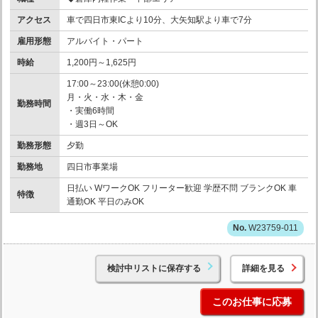
アクセス
車で四日市東ICより10分、大矢知駅より車で7分
雇用形態
アルバイト・パート
時給
1,200円～1,625円
17:00～23:00(休憩0:00)
月・火・水・木・金
勤務時間
・実働6時間
・週3日～OK
勤務形態
夕勤
勤務地
四日市事業場
日払い WワークOK フリーター歓迎 学歴不問 ブランクOK 車
特徴
通勤OK 平日のみOK
W23759-011
検討中リストに保存する
詳細を見る
このお仕事に応募