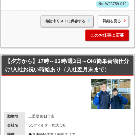
W23759-012
検討中リストに保存する
詳細を見る
このお仕事に応募
【夕方から】17時～23時/週3日～OK/簡単荷物仕分
け/入社お祝い時給あり（入社翌月末まで）
勤務地
三重県 四日市市
会社名
SGフィルダー株式会社
職種
◆倉庫内軽作業＊中部エリア