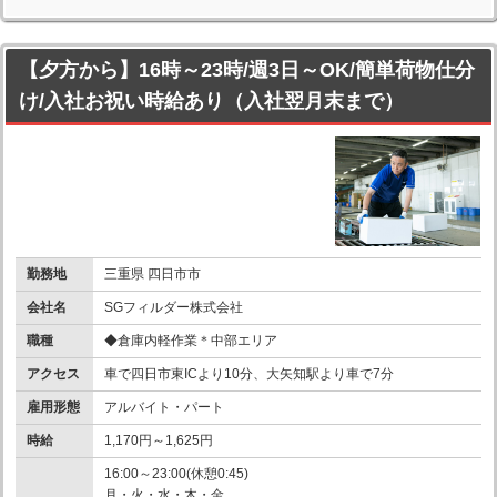
【夕方から】16時～23時/週3日～OK/簡単荷物仕分
け/入社お祝い時給あり（入社翌月末まで）
勤務地
三重県 四日市市
会社名
SGフィルダー株式会社
職種
◆倉庫内軽作業＊中部エリア
アクセス
車で四日市東ICより10分、大矢知駅より車で7分
雇用形態
アルバイト・パート
時給
1,170円～1,625円
16:00～23:00(休憩0:45)
月・火・水・木・金