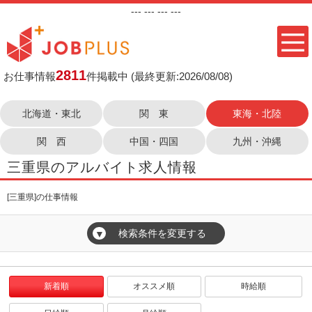
---
--- ---
---
2811
お仕事情報
件掲載中
(最終更新:2026/08/08)
北海道・東北
関 東
東海・北陸
関 西
中国・四国
九州・沖縄
三重県のアルバイト求人情報
[三重県]の仕事情報
検索条件を変更する
▼
新着順
オススメ順
時給順