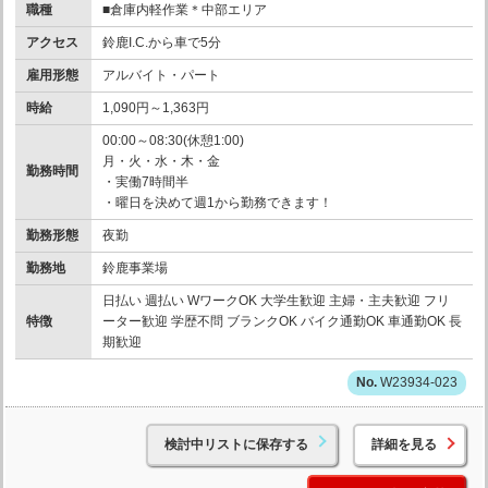
職種
■倉庫内軽作業＊中部エリア
アクセス
鈴鹿I.C.から車で5分
雇用形態
アルバイト・パート
時給
1,090円～1,363円
00:00～08:30(休憩1:00)
月・火・水・木・金
勤務時間
・実働7時間半
・曜日を決めて週1から勤務できます！
勤務形態
夜勤
勤務地
鈴鹿事業場
日払い 週払い WワークOK 大学生歓迎 主婦・主夫歓迎 フリ
特徴
ーター歓迎 学歴不問 ブランクOK バイク通勤OK 車通勤OK 長
期歓迎
W23934-023
検討中リストに保存する
詳細を見る