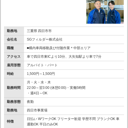
勤務地
三重県 四日市市
会社名
SGフィルダー株式会社
職種
■構内車両移動及び付随作業＊中部エリア
アクセス
車で四日市東ICより10分、大矢知駅より車で7分
雇用形態
アルバイト・パート
時給
1,500円～1,500円
月・火・水・木
勤務時間
22:00～翌3:00 (休憩0:00)・実働5時間
・週4日～OK
勤務形態
夜勤
勤務地
四日市事業場
日払い WワークOK フリーター歓迎 学歴不問 ブランクOK 車
特徴
通勤OK 平日のみOK