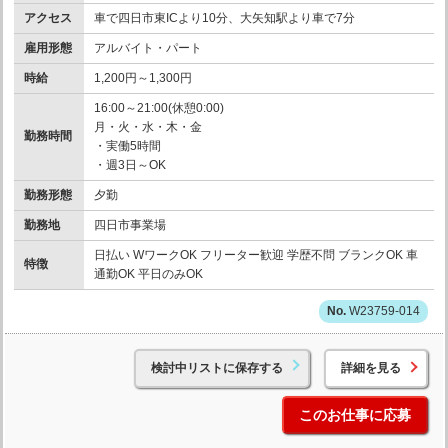
アクセス
車で四日市東ICより10分、大矢知駅より車で7分
雇用形態
アルバイト・パート
時給
1,200円～1,300円
16:00～21:00(休憩0:00)
月・火・水・木・金
勤務時間
・実働5時間
・週3日～OK
勤務形態
夕勤
勤務地
四日市事業場
日払い WワークOK フリーター歓迎 学歴不問 ブランクOK 車
特徴
通勤OK 平日のみOK
W23759-014
検討中リストに保存する
詳細を見る
このお仕事に応募