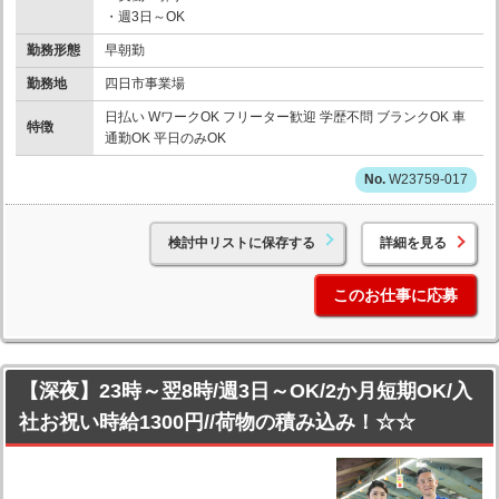
・週3日～OK
勤務形態
早朝勤
勤務地
四日市事業場
日払い WワークOK フリーター歓迎 学歴不問 ブランクOK 車
特徴
通勤OK 平日のみOK
W23759-017
検討中リストに保存する
詳細を見る
このお仕事に応募
【深夜】23時～翌8時/週3日～OK/2か月短期OK/入
社お祝い時給1300円//荷物の積み込み！☆☆