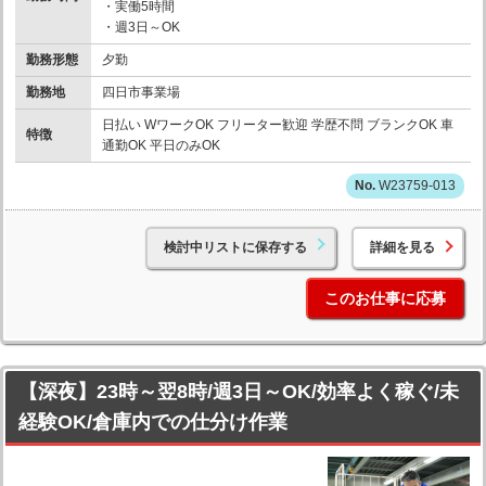
・実働5時間
・週3日～OK
勤務形態
夕勤
勤務地
四日市事業場
日払い WワークOK フリーター歓迎 学歴不問 ブランクOK 車
特徴
通勤OK 平日のみOK
W23759-013
検討中リストに保存する
詳細を見る
このお仕事に応募
【深夜】23時～翌8時/週3日～OK/効率よく稼ぐ/未
経験OK/倉庫内での仕分け作業