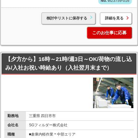
W23759-016
検討中リストに保存する
詳細を見る
このお仕事に応募
【夕方から】16時～21時/週3日～OK/荷物の流し込
み/入社お祝い時給あり（入社翌月末まで）
勤務地
三重県 四日市市
会社名
SGフィルダー株式会社
職種
■倉庫内軽作業＊中部エリア