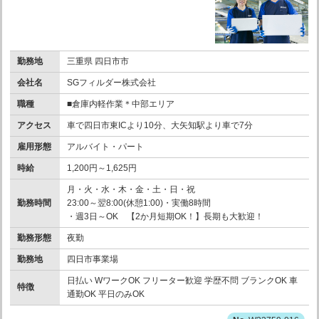
勤務地
三重県 四日市市
会社名
SGフィルダー株式会社
職種
■倉庫内軽作業＊中部エリア
アクセス
車で四日市東ICより10分、大矢知駅より車で7分
雇用形態
アルバイト・パート
時給
1,200円～1,625円
月・火・水・木・金・土・日・祝
勤務時間
23:00～翌8:00(休憩1:00)・実働8時間
・週3日～OK 【2か月短期OK！】長期も大歓迎！
勤務形態
夜勤
勤務地
四日市事業場
日払い WワークOK フリーター歓迎 学歴不問 ブランクOK 車
特徴
通勤OK 平日のみOK