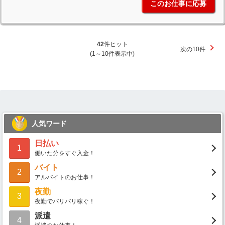
このお仕事に応募
42
件ヒット
次の10件
(1～10件表示中)
人気ワード
日払い
1
働いた分をすぐ入金！
バイト
2
アルバイトのお仕事！
夜勤
3
夜勤でバリバリ稼ぐ！
派遣
4