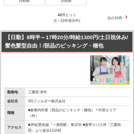
日給順
月給順
42
件ヒット
次の10件
(1～10件表示中)
【日勤】8時半～17時20分/時給1300円/土日祝休み/
髪色髪型自由！/部品のピッキング・梱包
勤務地
三重県 津市
会社名
SGフィルダー株式会社
■倉庫内作業（部品のピッキング・梱包）＊中部エリア
職種
（外）
■JR紀勢本線「一身田駅」車10分 ■最寄りバス停「三重病
アクセス
院」より徒歩12分程