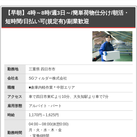
【早朝】4時～8時/週3日～/簡単荷物仕分け/朝活・
短時間/日払い可(規定有)/副業歓迎
勤務地
三重県 四日市市
会社名
SGフィルダー株式会社
職種
■倉庫内軽作業＊中部エリア
アクセス
車で四日市東ICより10分、大矢知駅より車で7分
雇用形態
アルバイト・パート
時給
1,170円～1,625円
04:00～08:00(休憩0:00)
月・火・水・木・金
勤務時間
・実働4時間