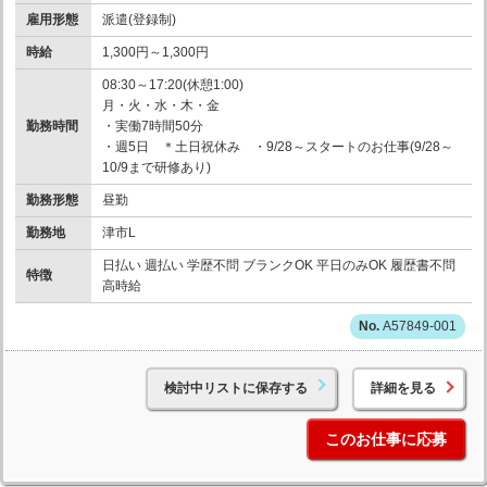
雇用形態
派遣(登録制)
時給
1,300円～1,300円
08:30～17:20(休憩1:00)
月・火・水・木・金
勤務時間
・実働7時間50分
・週5日 ＊土日祝休み ・9/28～スタートのお仕事(9/28～
10/9まで研修あり)
勤務形態
昼勤
勤務地
津市L
日払い 週払い 学歴不問 ブランクOK 平日のみOK 履歴書不問
特徴
高時給
A57849-001
検討中リストに保存する
詳細を見る
このお仕事に応募