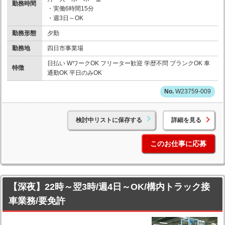
勤務時間
・実働6時間15分
・週3日～OK
勤務形態
夕勤
勤務地
四日市事業場
日払い WワークOK フリーター歓迎 学歴不問 ブランクOK 車
特徴
通勤OK 平日のみOK
W23759-009
検討中リストに保存する
詳細を見る
このお仕事に応募
【深夜】22時～翌3時/週4日～OK/構内トラック接
車業務/要免許