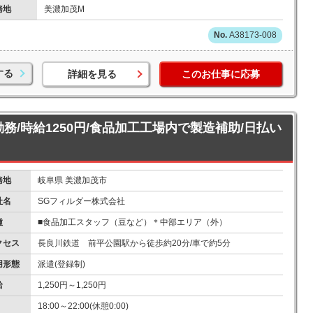
務地
美濃加茂M
A38173-008
する
詳細を見る
このお仕事に応募
勤務/時給1250円/食品加工工場内で製造補助/日払い
務地
岐阜県 美濃加茂市
社名
SGフィルダー株式会社
種
■食品加工スタッフ（豆など）＊中部エリア（外）
クセス
長良川鉄道 前平公園駅から徒歩約20分/車で約5分
用形態
派遣(登録制)
給
1,250円～1,250円
18:00～22:00(休憩0:00)