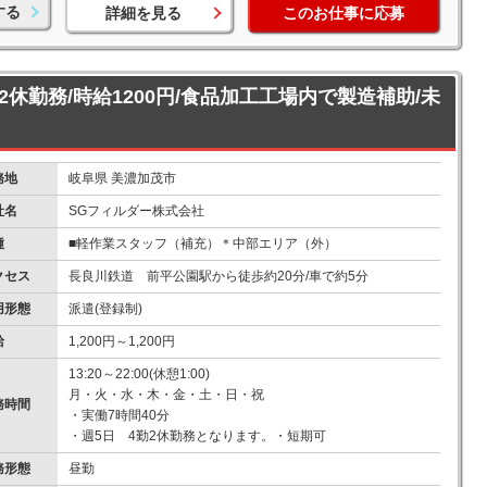
する
詳細を見る
このお仕事に応募
勤2休勤務/時給1200円/食品加工工場内で製造補助/未
務地
岐阜県 美濃加茂市
社名
SGフィルダー株式会社
種
■軽作業スタッフ（補充）＊中部エリア（外）
クセス
長良川鉄道 前平公園駅から徒歩約20分/車で約5分
用形態
派遣(登録制)
給
1,200円～1,200円
13:20～22:00(休憩1:00)
月・火・水・木・金・土・日・祝
務時間
・実働7時間40分
・週5日 4勤2休勤務となります。・短期可
務形態
昼勤