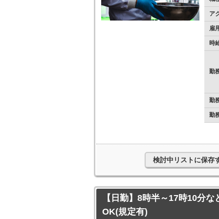
ア
雇
時
勤
勤
勤
検討中リストに保存
【日勤】8時半～17時10分な
OK(規定有)