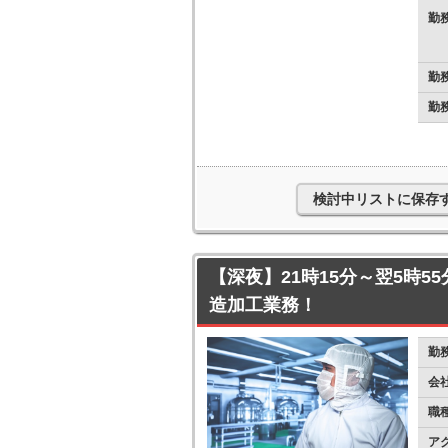
勤
勤
勤
検討中リストに保存
【深夜】21時15分～翌5時55
造加工業務！
勤
会
職
ア