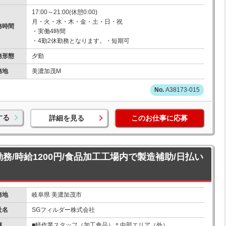
17:00～21:00(休憩0:00)
月・火・水・木・金・土・日・祝
務時間
・実働4時間
・4勤2休勤務となります。・短期可
務形態
夕勤
務地
美濃加茂M
A38173-015
する
詳細を見る
このお仕事に応募
勤務/時給1200円/食品加工工場内で製造補助/日払い
務地
岐阜県 美濃加茂市
社名
SGフィルダー株式会社
種
■軽作業スタッフ（加工食品）＊中部エリア（外）