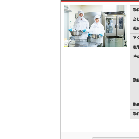
勤
会
職
ア
雇
時
勤
勤
勤