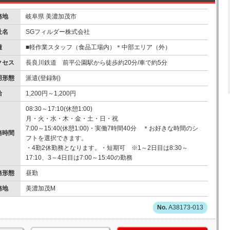
務地
岐阜県 美濃加茂市
社名
SGフィルダー株式会社
種
■軽作業スタッフ（食品工場内）＊中部エリア（外）
クセス
長良川鉄道 前平公園駅から徒歩約20分/車で約5分
用形態
派遣(登録制)
給
1,200円～1,200円
08:30～17:10(休憩1:00)
月・火・水・木・金・土・日・祝
7:00～15:40(休憩1:00)・実働7時間40分 ＊お好きな時間のシ
務時間
フトを選択できます。
・4勤2休勤務となります。・短期可 ※1～2日目は8:30～
17:10、3～4日目は7:00～15:40の勤務
務形態
昼勤
務地
美濃加茂M
A38173-013