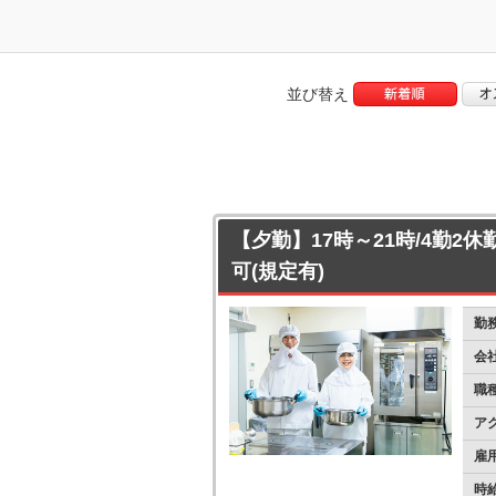
並び替え
【夕勤】17時～21時/4勤2休
可(規定有)
勤
会
職
ア
雇
時