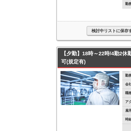
勤
検討中リストに保存
【夕勤】18時～22時/4勤2休
可(規定有)
勤
会
職
ア
雇
時