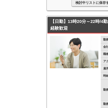
検討中リストに保存
【日勤】13時20分～22時/4
経験歓迎
勤
会
職
ア
雇
時
勤
勤