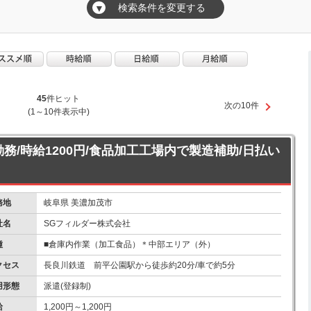
検索条件を変更する
▼
45
件ヒット
次の10件
(1～10件表示中)
勤務/時給1200円/食品加工工場内で製造補助/日払い
務地
岐阜県 美濃加茂市
社名
SGフィルダー株式会社
種
■倉庫内作業（加工食品）＊中部エリア（外）
クセス
長良川鉄道 前平公園駅から徒歩約20分/車で約5分
用形態
派遣(登録制)
給
1,200円～1,200円