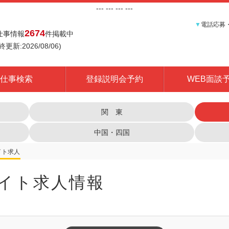
---
--- ---
---
▼
電話応募
2674
仕事情報
件掲載中
終更新:2026/08/06)
仕事検索
登録説明会予約
WEB面談
関 東
中国・四国
イト求人情報