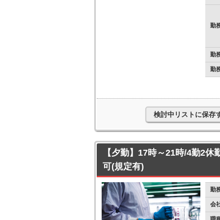
勤
勤
勤
検討中リストに保存
【夕勤】17時～21時/4勤2休
可(規定有)
勤
会
職