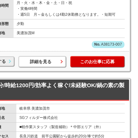
月・火・水・木・金・土・日・祝
務時間
・実働4時間
・週5日 月～金もしくは4勤2休勤務となります。・短期可
務形態
夕勤
務地
美濃加茂M
A38173-007
する
詳細を見る
このお仕事に応募
分/時給1200円/効率よく稼ぐ/未経験OK/鍋の素の製
務地
岐阜県 美濃加茂市
社名
SGフィルダー株式会社
種
■軽作業スタッフ（製造補助）＊中部エリア（外）
クセス
長良川鉄道 前平公園駅から徒歩約20分/車で約5分