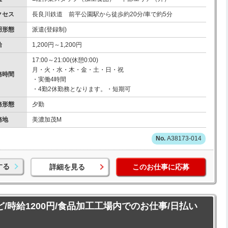
クセス
長良川鉄道 前平公園駅から徒歩約20分/車で約5分
用形態
派遣(登録制)
給
1,200円～1,200円
17:00～21:00(休憩0:00)
月・火・水・木・金・土・日・祝
務時間
・実働4時間
・4勤2休勤務となります。・短期可
務形態
夕勤
務地
美濃加茂M
A38173-014
する
詳細を見る
このお仕事に応募
ど/時給1200円/食品加工工場内でのお仕事/日払い