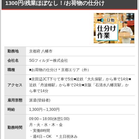
1300円/残業ほぼなし！/お荷物の仕分け
勤務地
京都府 八幡市
会社名
SGフィルダー株式会社
職種
■お荷物の仕分け＊京都エリア（外）
■京田辺JCT下りて車で5分■近鉄「大久保駅」から車で14分■
アクセス
近鉄「丹波橋駅」から車で24分■京阪「石清水八幡宮駅」か
ら車で14分
雇用形態
派遣(登録者)
時給
1,300円～1,300円
09:00～18:00(休憩1:00)
月・火・水・木・金
勤務時間
・実働8時間
・週4日～OK ＊土日祝休み