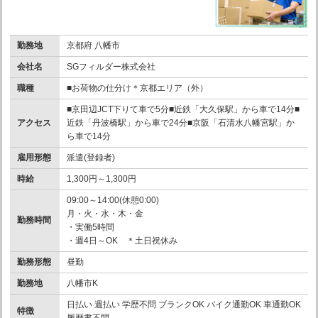
勤務地
京都府 八幡市
会社名
SGフィルダー株式会社
職種
■お荷物の仕分け＊京都エリア（外）
■京田辺JCT下りて車で5分■近鉄「大久保駅」から車で14分■
アクセス
近鉄「丹波橋駅」から車で24分■京阪「石清水八幡宮駅」か
ら車で14分
雇用形態
派遣(登録者)
時給
1,300円～1,300円
09:00～14:00(休憩0:00)
月・火・水・木・金
勤務時間
・実働5時間
・週4日～OK ＊土日祝休み
勤務形態
昼勤
勤務地
八幡市K
日払い 週払い 学歴不問 ブランクOK バイク通勤OK 車通勤OK
特徴
履歴書不問