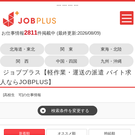
---
--- ---
---
2811
お仕事情報
件掲載中
(最終更新:2026/08/09)
北海道・東北
関 東
東海・北陸
関 西
中国・四国
九州・沖縄
ジョブプラス【軽作業・運送の派遣 バイト求
人ならJOBPLUS】
[高校生 可]の仕事情報
検索条件を変更する
▼
新着順
オススメ順
時給順