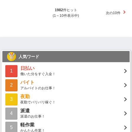
1982
件ヒット
次の10件
(1～10件表示中)
人気ワード
日払い
1
働いた分をすぐ入金！
バイト
2
アルバイトのお仕事！
夜勤
3
夜勤でバリバリ稼ぐ！
派遣
4
派遣のお仕事！
軽作業
5
かんたん作業！