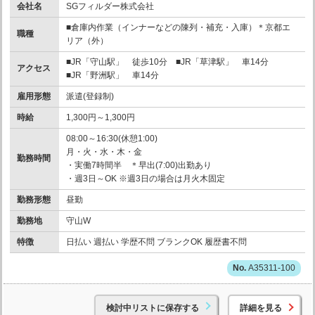
会社名
SGフィルダー株式会社
■倉庫内作業（インナーなどの陳列・補充・入庫）＊京都エ
職種
リア（外）
■JR「守山駅」 徒歩10分 ■JR「草津駅」 車14分
アクセス
■JR「野洲駅」 車14分
雇用形態
派遣(登録制)
時給
1,300円～1,300円
08:00～16:30(休憩1:00)
月・火・水・木・金
勤務時間
・実働7時間半 ＊早出(7:00)出勤あり
・週3日～OK ※週3日の場合は月火木固定
勤務形態
昼勤
勤務地
守山W
特徴
日払い 週払い 学歴不問 ブランクOK 履歴書不問
A35311-100
検討中リストに保存する
詳細を見る