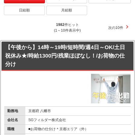
日給順
月給順
1982
件ヒット
次の10件
(1～10件表示中)
【午後から】14時～19時/短時間/週4日～OK/土日
祝休み★/時給1300円/残業ほぼなし！/お荷物の仕
分け
勤務地
京都府 八幡市
会社名
SGフィルダー株式会社
職種
■お荷物の仕分け＊京都エリア（外）