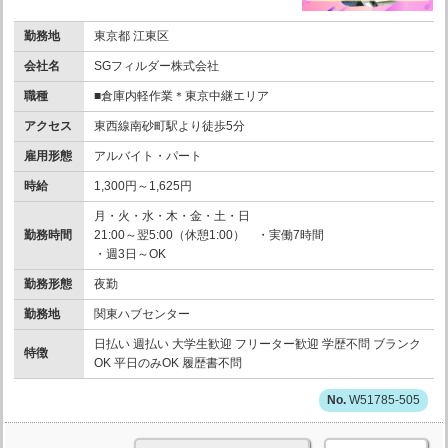
勤務地
東京都 江東区
会社名
SGフィルダー株式会社
職種
■倉庫内軽作業＊東京中継エリア
アクセス
東西線南砂町駅より徒歩5分
雇用形態
アルバイト・パート
時給
1,300円～1,625円
月・火・水・木・金・土・日
勤務時間
21:00～翌5:00（休憩1:00） ・実働7時間
・週3日～OK
勤務形態
夜勤
勤務地
関東ハブセンター
日払い 週払い 大学生歓迎 フリーター歓迎 学歴不問 ブランク
特徴
OK 平日のみOK 履歴書不問
W51785-505