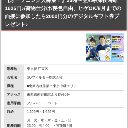
【オープニング大募集！】23時～翌4時/深夜時給
1625円♪/荷物仕分け/髪色自由、ヒゲOK/8月までの
面接に参加したら2000円分のデジタルギフト券プ
レゼント♪
勤務地
東京都 江東区
会社名
SGフィルダー株式会社
職種
■倉庫内軽作業＊東京中継エリア
アクセス
東西線南砂町駅より徒歩5分
雇用形態
アルバイト・パート
時給
1,625円～1,625円
月・火・水・木・金・土・日
勤務時間
23:00～翌4:00 ・実働5時間