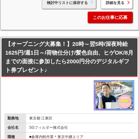
検討中リストに保存する
詳細を見る
このお仕事に応募
【オープニング大募集！】20時～翌5時/深夜時給
1625円/週1日～/荷物仕分け/髪色自由、ヒゲOK/8月
までの面接に参加したら2000円分のデジタルギフ
ト券プレゼント♪
勤務地
東京都 江東区
会社名
SGフィルダー株式会社
職種
■倉庫内軽作業＊東京中継エリア