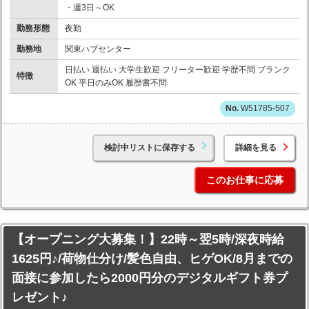
・週3日～OK
勤務形態
夜勤
勤務地
関東ハブセンター
日払い 週払い 大学生歓迎 フリーター歓迎 学歴不問 ブランク
特徴
OK 平日のみOK 履歴書不問
W51785-507
検討中リストに保存する
詳細を見る
このお仕事に応募
【オープニング大募集！】22時～翌5時/深夜時給
1625円♪/荷物仕分け/髪色自由、ヒゲOK/8月までの
面接に参加したら2000円分のデジタルギフト券プ
レゼント♪