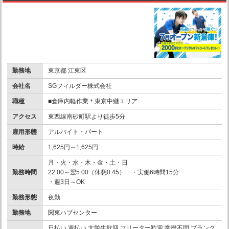
勤務地
東京都 江東区
会社名
SGフィルダー株式会社
職種
■倉庫内軽作業＊東京中継エリア
アクセス
東西線南砂町駅より徒歩5分
雇用形態
アルバイト・パート
時給
1,625円～1,625円
月・火・水・木・金・土・日
勤務時間
22:00～翌5:00（休憩0:45） ・実働6時間15分
・週3日～OK
勤務形態
夜勤
勤務地
関東ハブセンター
日払い 週払い 大学生歓迎 フリーター歓迎 学歴不問 ブランク