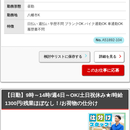
勤務形態
昼勤
勤務地
八幡市K
日払い 週払い 学歴不問 ブランクOK バイク通勤OK 車通勤OK
特徴
履歴書不問
A51892-104
検討中リストに保存する
詳細を見る
このお仕事に応募
【日勤】9時～14時/週4日～OK/土日祝休み★/時給
1300円/残業ほぼなし！/お荷物の仕分け