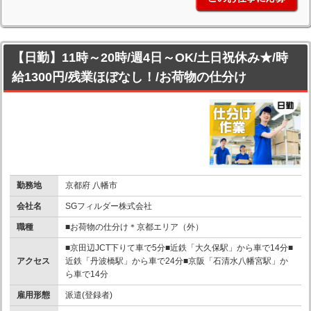
【日勤】11時～20時/週4日～OK/土日祝休み★/時
給1300円/残業ほぼなし！/お荷物の仕分け
勤務地
京都府 八幡市
会社名
SGフィルダー株式会社
職種
■お荷物の仕分け＊京都エリア（外）
■京田辺JCT下りて車で5分■近鉄「大久保駅」から車で14分■
アクセス
近鉄「丹波橋駅」から車で24分■京阪「石清水八幡宮駅」か
ら車で14分
雇用形態
派遣(登録者)