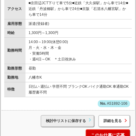
■京田辺JCT下りて車で5分■近鉄「大久保駅」から車で14分■
アクセス
近鉄「丹波橋駅」から車で24分■京阪「石清水八幡宮駅」か
ら車で14分
雇用形態
派遣(登録者)
時給
1,300円～1,300円
14:00～19:00(休憩0:00)
月・火・水・木・金
勤務時間
・実働5時間
・週4日～OK ＊土日祝休み
勤務形態
昼勤
勤務地
八幡市K
日払い 週払い 学歴不問 ブランクOK バイク通勤OK 車通勤OK
特徴
履歴書不問
A51892-106
検討中リストに保存する
詳細を見る
このお仕事に応募