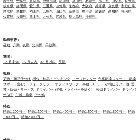
埼玉県
千葉県
東京都
神奈川県
新潟県
富山県
石川県
福井県
山梨県
長野県
岐阜県
静岡県
愛知県
三重県
滋賀県
京都府
大阪府
兵庫県
奈良県
和歌山県
鳥取県
島根県
岡山県
広島県
山口県
徳島県
香川県
愛媛県
高知県
福岡県
佐賀県
長崎県
熊本県
大分県
宮崎県
鹿児島県
沖縄県
勤務形態：
昼勤
夕勤
夜勤
短時間
早朝勤
期間：
1ヶ月未満
2ヶ月以内
3ヶ月以内
長期
職種：
荷物・商品仕分け
梱包・検品・ピッキング
コールセンター
台車配達スタッフ（配達
サポート含む）
フォークリフト
オフィスワーク・事務
メール・小物仕分け・他
営
業・販売・サービス
ドライバー（軽四ドライバーを除く）
軽四ドライバー
ドライバ
ー助手
引越し作業
その他
時給：
時給1,200円～
時給1,300円～
時給1,400円～
時給1,500円～
時給1,600円～
時給
1,800円～
時給2,000円～
特徴：