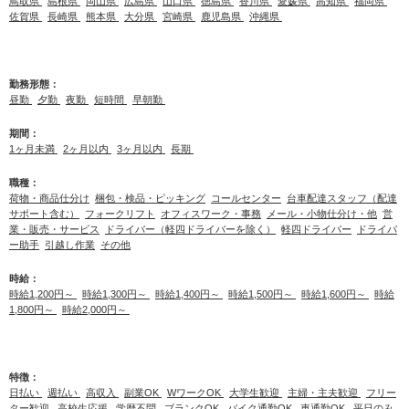
鳥取県
島根県
岡山県
広島県
山口県
徳島県
香川県
愛媛県
高知県
福岡県
佐賀県
長崎県
熊本県
大分県
宮崎県
鹿児島県
沖縄県
勤務形態：
昼勤
夕勤
夜勤
短時間
早朝勤
期間：
1ヶ月未満
2ヶ月以内
3ヶ月以内
長期
職種：
荷物・商品仕分け
梱包・検品・ピッキング
コールセンター
台車配達スタッフ（配達
サポート含む）
フォークリフト
オフィスワーク・事務
メール・小物仕分け・他
営
業・販売・サービス
ドライバー（軽四ドライバーを除く）
軽四ドライバー
ドライバ
ー助手
引越し作業
その他
時給：
時給1,200円～
時給1,300円～
時給1,400円～
時給1,500円～
時給1,600円～
時給
1,800円～
時給2,000円～
特徴：
日払い
週払い
高収入
副業OK
WワークOK
大学生歓迎
主婦・主夫歓迎
フリー
ター歓迎
高校生応援
学歴不問
ブランクOK
バイク通勤OK
車通勤OK
平日のみ