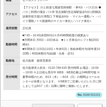
職種
セールスドライバー
【アクセス】 のと鉄道七尾線笠師保駅 ・車4分・バス21分 ◆
バスご利用の場合 バス停 笠志保駅(笠志保駅徒歩5分) (田鶴浜
アクセス
診療所前方面)大津西口 下車徒歩6分 ・マイカー通勤／○ ・バ
イク通勤／× ※面接時のマイカー来社○／バイク来社○
雇用形態
正社員
■7:45～16:45(休憩60分)※月45時間程度の残業あり
■月間休日 月8日～10日休み ■１ヶ月単位のシフト制(20日
勤務時間
締め)
■年間休日 115日(110日＋年休5日)｜有給休暇付与(初年度10
日間)｜特別休暇付与(結婚・出産・忌引)
勤務地
佐川急便 能登営業所
佐川急便求人担当：0120-789-635 受付時間 お電話：10:00
～19:00 ※土日祝も受付中 WEB：WEB応募は24時間可能 ※
受付時間
夏季休暇のため、8/13（木）～8/16（日）の期間はコールセ
ンターが休業となります。 ※WEBでご応募いただいた方に関
しましては8/17（月）以降に随時ご連絡いたします。
SGW-501101