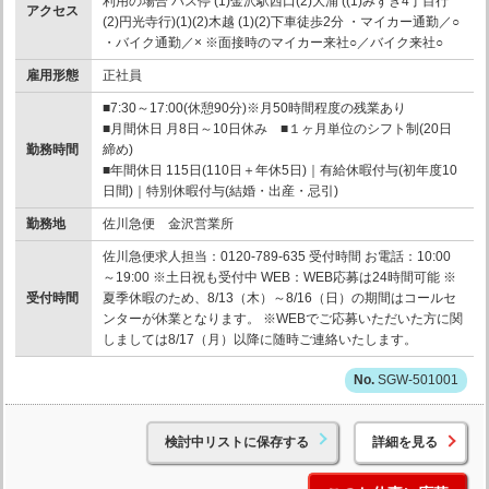
利用の場合 バス停 (1)金沢駅西口(2)大浦 ((1)みずき4丁目行
アクセス
(2)円光寺行)(1)(2)木越 (1)(2)下車徒歩2分 ・マイカー通勤／○
・バイク通勤／× ※面接時のマイカー来社○／バイク来社○
雇用形態
正社員
■7:30～17:00(休憩90分)※月50時間程度の残業あり
■月間休日 月8日～10日休み ■１ヶ月単位のシフト制(20日
勤務時間
締め)
■年間休日 115日(110日＋年休5日)｜有給休暇付与(初年度10
日間)｜特別休暇付与(結婚・出産・忌引)
勤務地
佐川急便 金沢営業所
佐川急便求人担当：0120-789-635 受付時間 お電話：10:00
～19:00 ※土日祝も受付中 WEB：WEB応募は24時間可能 ※
受付時間
夏季休暇のため、8/13（木）～8/16（日）の期間はコールセ
ンターが休業となります。 ※WEBでご応募いただいた方に関
しましては8/17（月）以降に随時ご連絡いたします。
SGW-501001
検討中リストに保存する
詳細を見る