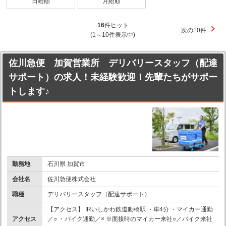
日給順
月給順
16
件ヒット
次の10件
(1～10件表示中)
佐川急便 加賀営業所 デリバリースタッフ（配達
サポート）の求人！未経験歓迎！先輩たちがサポー
トします♪
勤務地
石川県 加賀市
会社名
佐川急便株式会社
職種
デリバリースタッフ（配達サポート）
【アクセス】 IRいしかわ鉄道動橋駅 ・車4分 ・マイカー通勤
アクセス
／○ ・バイク通勤／× ※面接時のマイカー来社○／バイク来社