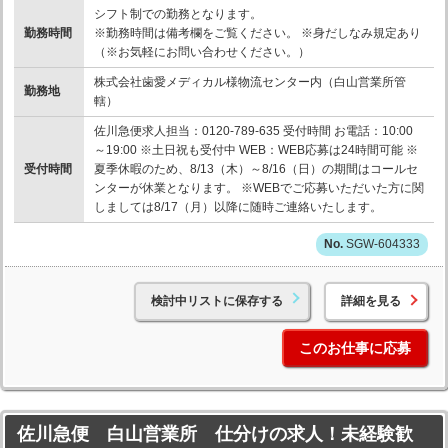
シフト制での勤務となります。
勤務時間
※勤務時間は備考欄をご覧ください。 ※身だしなみ規定あり
（※お気軽にお問い合わせください。）
株式会社歯愛メディカル様物流センター内（白山営業所管
勤務地
轄）
佐川急便求人担当：0120-789-635 受付時間 お電話：10:00
～19:00 ※土日祝も受付中 WEB：WEB応募は24時間可能 ※
受付時間
夏季休暇のため、8/13（木）～8/16（日）の期間はコールセ
ンターが休業となります。 ※WEBでご応募いただいた方に関
しましては8/17（月）以降に随時ご連絡いたします。
SGW-604333
検討中リストに保存する
詳細を見る
このお仕事に応募
佐川急便 白山営業所 仕分けの求人！未経験歓