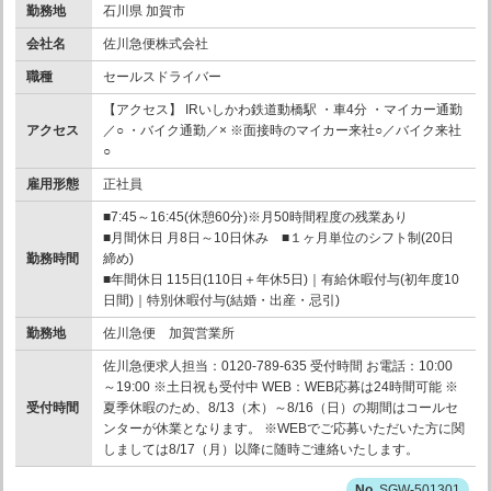
勤務地
石川県 加賀市
会社名
佐川急便株式会社
職種
セールスドライバー
【アクセス】 IRいしかわ鉄道動橋駅 ・車4分 ・マイカー通勤
アクセス
／○ ・バイク通勤／× ※面接時のマイカー来社○／バイク来社
○
雇用形態
正社員
■7:45～16:45(休憩60分)※月50時間程度の残業あり
■月間休日 月8日～10日休み ■１ヶ月単位のシフト制(20日
勤務時間
締め)
■年間休日 115日(110日＋年休5日)｜有給休暇付与(初年度10
日間)｜特別休暇付与(結婚・出産・忌引)
勤務地
佐川急便 加賀営業所
佐川急便求人担当：0120-789-635 受付時間 お電話：10:00
～19:00 ※土日祝も受付中 WEB：WEB応募は24時間可能 ※
受付時間
夏季休暇のため、8/13（木）～8/16（日）の期間はコールセ
ンターが休業となります。 ※WEBでご応募いただいた方に関
しましては8/17（月）以降に随時ご連絡いたします。
SGW-501301