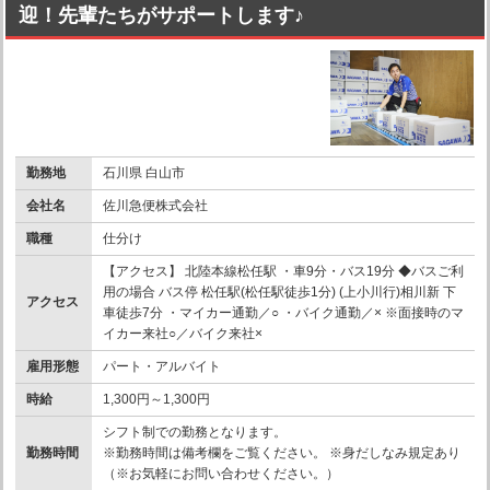
迎！先輩たちがサポートします♪
勤務地
石川県 白山市
会社名
佐川急便株式会社
職種
仕分け
【アクセス】 北陸本線松任駅 ・車9分・バス19分 ◆バスご利
用の場合 バス停 松任駅(松任駅徒歩1分) (上小川行)相川新 下
アクセス
車徒歩7分 ・マイカー通勤／○ ・バイク通勤／× ※面接時のマ
イカー来社○／バイク来社×
雇用形態
パート・アルバイト
時給
1,300円～1,300円
シフト制での勤務となります。
勤務時間
※勤務時間は備考欄をご覧ください。 ※身だしなみ規定あり
（※お気軽にお問い合わせください。）