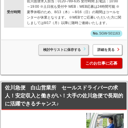
佐川急便求人担当：0120-789-635 受付時間 お電話：10:00
～19:00 ※土日祝も受付中 WEB：WEB応募は24時間可能 ※
受付時間
夏季休暇のため、8/13（木）～8/16（日）の期間はコールセ
ンターが休業となります。 ※WEBでご応募いただいた方に関
しましては8/17（月）以降に随時ご連絡いたします。
SGW-501163
検討中リストに保存する
詳細を見る
このお仕事に応募
佐川急便 白山営業所 セールスドライバーの求
人！安定収入と働きがい！大手の佐川急便で長期的
に活躍できるチャンス♪