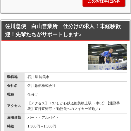
このお仕事に応募
佐川急便 白山営業所 仕分けの求人！未経験歓
迎！先輩たちがサポートします♪
勤務地
石川県 能美市
会社名
佐川急便株式会社
職種
仕分け
【アクセス】 IRいしかわ鉄道能美根上駅 ・車6分 【通勤手
アクセス
段】直行直帰可 ・勤務先へのマイカー通勤／○
雇用形態
パート・アルバイト
時給
1,300円～1,300円