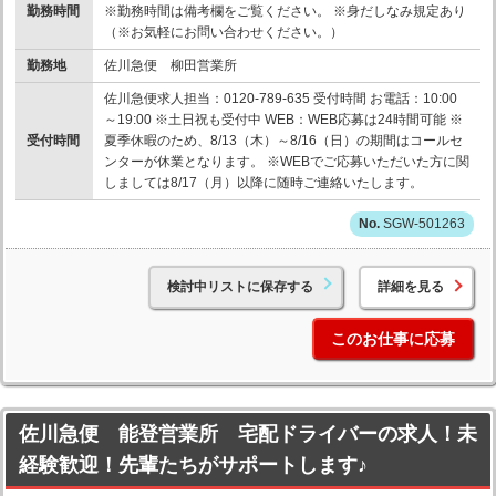
勤務時間
※勤務時間は備考欄をご覧ください。 ※身だしなみ規定あり
（※お気軽にお問い合わせください。）
勤務地
佐川急便 柳田営業所
佐川急便求人担当：0120-789-635 受付時間 お電話：10:00
～19:00 ※土日祝も受付中 WEB：WEB応募は24時間可能 ※
受付時間
夏季休暇のため、8/13（木）～8/16（日）の期間はコールセ
ンターが休業となります。 ※WEBでご応募いただいた方に関
しましては8/17（月）以降に随時ご連絡いたします。
SGW-501263
検討中リストに保存する
詳細を見る
このお仕事に応募
佐川急便 能登営業所 宅配ドライバーの求人！未
経験歓迎！先輩たちがサポートします♪