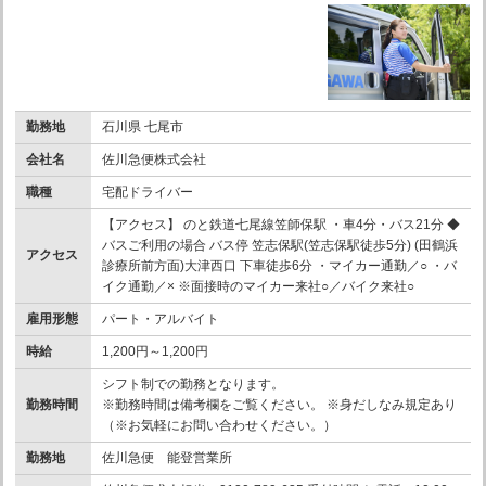
勤務地
石川県 七尾市
会社名
佐川急便株式会社
職種
宅配ドライバー
【アクセス】 のと鉄道七尾線笠師保駅 ・車4分・バス21分 ◆
バスご利用の場合 バス停 笠志保駅(笠志保駅徒歩5分) (田鶴浜
アクセス
診療所前方面)大津西口 下車徒歩6分 ・マイカー通勤／○ ・バ
イク通勤／× ※面接時のマイカー来社○／バイク来社○
雇用形態
パート・アルバイト
時給
1,200円～1,200円
シフト制での勤務となります。
勤務時間
※勤務時間は備考欄をご覧ください。 ※身だしなみ規定あり
（※お気軽にお問い合わせください。）
勤務地
佐川急便 能登営業所