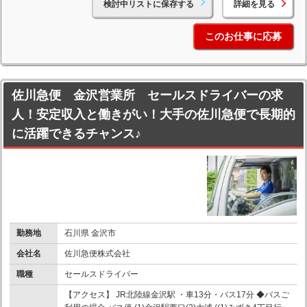
検討中リストに保存する
詳細を見る
このお仕事に応募
佐川急便 金沢営業所 セールスドライバーの求
人！安定収入と働きがい！大手の佐川急便で長期的
に活躍できるチャンス♪
勤務地
石川県 金沢市
会社名
佐川急便株式会社
職種
セールスドライバー
【アクセス】 JR北陸線金沢駅 ・車13分・バス17分 ◆バスご