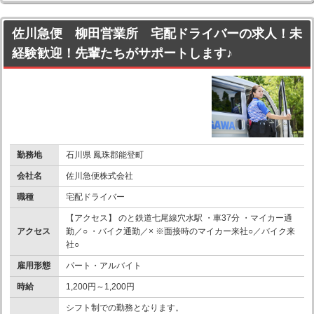
佐川急便 柳田営業所 宅配ドライバーの求人！未
経験歓迎！先輩たちがサポートします♪
勤務地
石川県 鳳珠郡能登町
会社名
佐川急便株式会社
職種
宅配ドライバー
【アクセス】 のと鉄道七尾線穴水駅 ・車37分 ・マイカー通
アクセス
勤／○ ・バイク通勤／× ※面接時のマイカー来社○／バイク来
社○
雇用形態
パート・アルバイト
時給
1,200円～1,200円
シフト制での勤務となります。