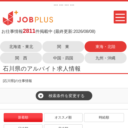
---
--- ---
---
2811
お仕事情報
件掲載中
(最終更新:2026/08/08)
北海道・東北
関 東
東海・北陸
関 西
中国・四国
九州・沖縄
石川県のアルバイト求人情報
[石川県]の仕事情報
検索条件を変更する
▼
新着順
オススメ順
時給順