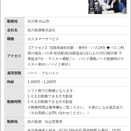
勤務地
石川県 白山市
会社名
佐川急便株式会社
職種
カスタマーサービス
【アクセス】 北陸本線松任駅 ・車9分・バス19分 ◆バスご利
用の場合 バス停 松任駅(松任駅徒歩1分) (上小川行)相川新 下
アクセス
車徒歩7分 ・マイカー通勤／○ ・バイク通勤／× ※面接時のマ
イカー来社○／バイク来社×
雇用形態
パート・アルバイト
時給
1,200円～1,200円
シフト制での勤務となります。
1.※土日勤務できる方大歓迎
勤務時間
2.※土日勤務できる方大歓迎
※勤務時間は備考欄をご覧ください。 ※身だしなみ規定あり
（※お気軽にお問い合わせください。）
勤務地
佐川急便 白山営業所
佐川急便求人担当：0120-789-635 受付時間 お電話：10:00