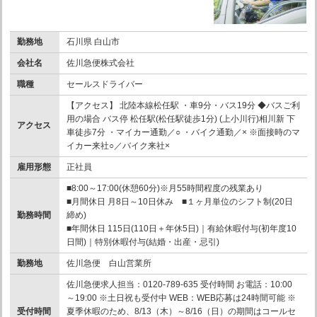
勤務地
石川県 白山市
会社名
佐川急便株式会社
職種
セールスドライバー
【アクセス】 北陸本線松任駅 ・車9分・バス19分 ◆バスご利
用の場合 バス停 松任駅(松任駅徒歩1分) (上小川行)相川新 下
アクセス
車徒歩7分 ・マイカー通勤／○ ・バイク通勤／× ※面接時のマ
イカー来社○／バイク来社×
雇用形態
正社員
■8:00～17:00(休憩60分)※月55時間程度の残業あり
■月間休日 月8日～10日休み ■１ヶ月単位のシフト制(20日
勤務時間
締め)
■年間休日 115日(110日＋年休5日)｜有給休暇付与(初年度10
日間)｜特別休暇付与(結婚・出産・忌引)
勤務地
佐川急便 白山営業所
佐川急便求人担当：0120-789-635 受付時間 お電話：10:00
～19:00 ※土日祝も受付中 WEB：WEB応募は24時間可能 ※
受付時間
夏季休暇のため、8/13（木）～8/16（日）の期間はコールセ