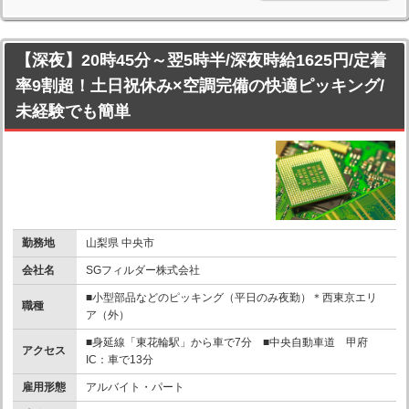
【深夜】20時45分～翌5時半/深夜時給1625円/定着
率9割超！土日祝休み×空調完備の快適ピッキング/
未経験でも簡単
勤務地
山梨県 中央市
会社名
SGフィルダー株式会社
■小型部品などのピッキング（平日のみ夜勤）＊西東京エリ
職種
ア（外）
■身延線「東花輪駅」から車で7分 ■中央自動車道 甲府
アクセス
IC：車で13分
雇用形態
アルバイト・パート