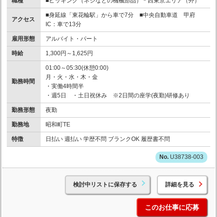
職種
■ピッキング（ネジなどの機械部品）＊西東京エリア（外）
■身延線「東花輪駅」から車で7分 ■中央自動車道 甲府
アクセス
IC：車で13分
雇用形態
アルバイト・パート
時給
1,300円～1,625円
01:00～05:30(休憩0:00)
月・火・水・木・金
勤務時間
・実働4時間半
・週5日 ・土日祝休み ※2日間の座学(夜勤)研修あり
勤務形態
夜勤
勤務地
昭和町TE
特徴
日払い 週払い 学歴不問 ブランクOK 履歴書不問
U38738-003
検討中リストに保存する
詳細を見る
このお仕事に応募