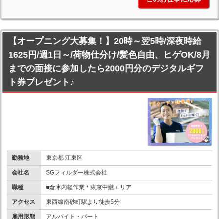
【オープニング大募集！】20時～翌5時/深夜時給
1625円/週1日～/荷物仕分け/髪色自由、ヒゲOK/8月
までの面接に参加したら2000円分のデジタルギフ
ト券プレゼント♪
勤務地
東京都 江東区
会社名
SGフィルダー株式会社
職種
■倉庫内軽作業＊東京中継エリア
アクセス
東西線南砂町駅より徒歩5分
雇用形態
アルバイト・パート