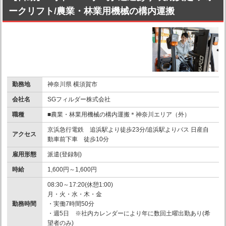
ークリフト/農業・林業用機械の構内運搬
勤務地
神奈川県 横須賀市
会社名
SGフィルダー株式会社
職種
■農業・林業用機械の構内運搬＊神奈川エリア（外）
京浜急行電鉄 追浜駅より徒歩23分/追浜駅よりバス 日産自
アクセス
動車前下車 徒歩10分
雇用形態
派遣(登録制)
時給
1,600円～1,600円
08:30～17:20(休憩1:00)
月・火・水・木・金
勤務時間
・実働7時間50分
・週5日 ※社内カレンダーにより年に数回土曜出勤あり(希
望者のみ)