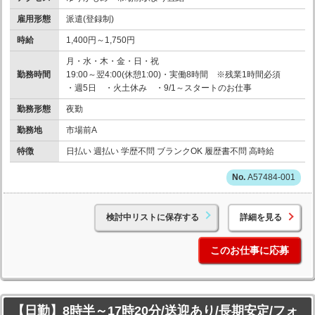
雇用形態
派遣(登録制)
時給
1,400円～1,750円
月・水・木・金・日・祝
勤務時間
19:00～翌4:00(休憩1:00)・実働8時間 ※残業1時間必須
・週5日 ・火土休み ・9/1～スタートのお仕事
勤務形態
夜勤
勤務地
市場前A
特徴
日払い 週払い 学歴不問 ブランクOK 履歴書不問 高時給
A57484-001
検討中リストに保存する
詳細を見る
このお仕事に応募
【日勤】8時半～17時20分/送迎あり/長期安定/フォ