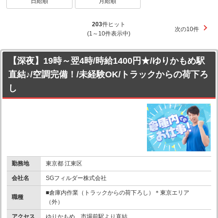
日給順
月給順
203
件ヒット
次の10件
(1～10件表示中)
【深夜】19時～翌4時/時給1400円★/ゆりかもめ駅
直結♪/空調完備！/未経験OK/トラックからの荷下ろ
し
勤務地
東京都 江東区
会社名
SGフィルダー株式会社
■倉庫内作業（トラックからの荷下ろし）＊東京エリア
職種
（外）
アクセス
ゆりかもめ 市場前駅より直結