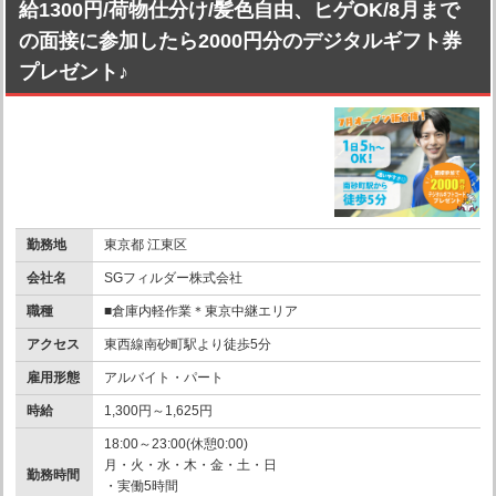
給1300円/荷物仕分け/髪色自由、ヒゲOK/8月まで
の面接に参加したら2000円分のデジタルギフト券
プレゼント♪
勤務地
東京都 江東区
会社名
SGフィルダー株式会社
職種
■倉庫内軽作業＊東京中継エリア
アクセス
東西線南砂町駅より徒歩5分
雇用形態
アルバイト・パート
時給
1,300円～1,625円
18:00～23:00(休憩0:00)
月・火・水・木・金・土・日
勤務時間
・実働5時間