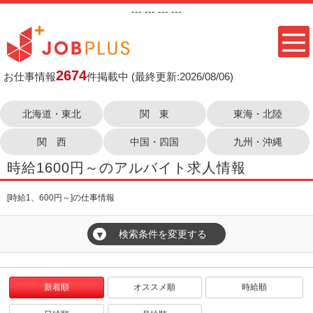
---
--- ---
---
2674
お仕事情報
件掲載中
(最終更新:2026/08/06)
北海道・東北
関 東
東海・北陸
関 西
中国・四国
九州・沖縄
時給1600円～のアルバイト求人情報
[時給1、600円～]の仕事情報
検索条件を変更する
▼
新着順
オススメ順
時給順