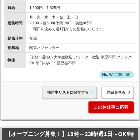
時給
1,300円～1,625円
月・火・水・木・金・土・日
勤務時間
20:00～翌5:00(休憩1:00)・実働8時間
・曜日を決めて週1日からの勤務になります。
勤務形態
夜勤
勤務地
関東ハブセンター
日払い 週払い 大学生歓迎 フリーター歓迎 学歴不問 ブランク
特徴
OK 平日のみOK 履歴書不問
W51785-501
検討中リストに保存する
詳細を見る
このお仕事に応募
【オープニング募集！】18時～23時/週1日～OK/時