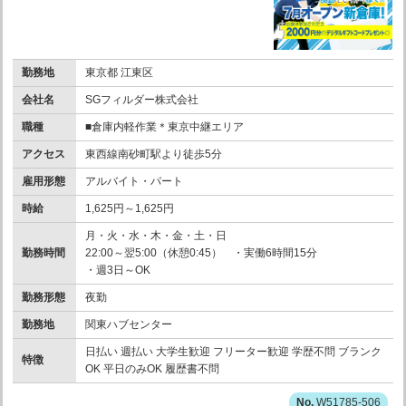
勤務地
東京都 江東区
会社名
SGフィルダー株式会社
職種
■倉庫内軽作業＊東京中継エリア
アクセス
東西線南砂町駅より徒歩5分
雇用形態
アルバイト・パート
時給
1,625円～1,625円
月・火・水・木・金・土・日
勤務時間
22:00～翌5:00（休憩0:45） ・実働6時間15分
・週3日～OK
勤務形態
夜勤
勤務地
関東ハブセンター
日払い 週払い 大学生歓迎 フリーター歓迎 学歴不問 ブランク
特徴
OK 平日のみOK 履歴書不問
W51785-506