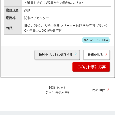
・曜日を決めて週1日からの勤務になります。
勤務形態
夕勤
勤務地
関東ハブセンター
日払い 週払い 大学生歓迎 フリーター歓迎 学歴不問 ブランク
特徴
OK 平日のみOK 履歴書不問
W51785-004
検討中リストに保存する
詳細を見る
このお仕事に応募
203
件ヒット
次の10件
(1～10件表示中)