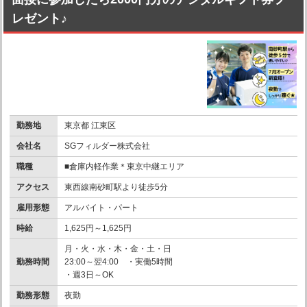
レゼント♪
勤務地
東京都 江東区
会社名
SGフィルダー株式会社
職種
■倉庫内軽作業＊東京中継エリア
アクセス
東西線南砂町駅より徒歩5分
雇用形態
アルバイト・パート
時給
1,625円～1,625円
月・火・水・木・金・土・日
勤務時間
23:00～翌4:00 ・実働5時間
・週3日～OK
勤務形態
夜勤