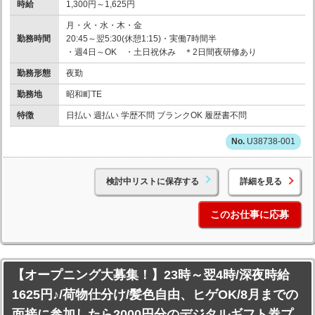
時給
1,300円～1,625円
月・火・水・木・金
勤務時間
20:45～翌5:30(休憩1:15)・実働7時間半
・週4日～OK ・土日祝休み ＊2日間夜研修あり
勤務形態
夜勤
勤務地
昭和町TE
特徴
日払い 週払い 学歴不問 ブランクOK 履歴書不問
U38738-001
検討中リストに保存する
詳細を見る
このお仕事に応募
【オープニング大募集！】23時～翌4時/深夜時給
1625円♪/荷物仕分け/髪色自由、ヒゲOK/8月までの
面接に参加したら2000円分のデジタルギフト券プ