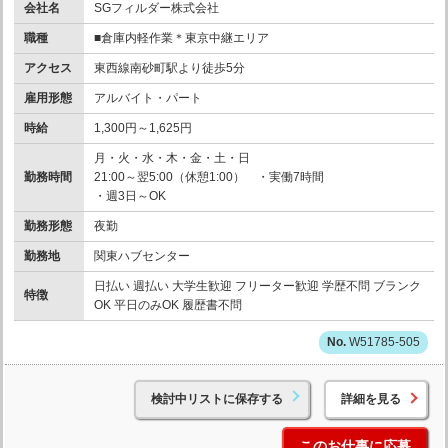
会社名
SGフィルダー株式会社
職種
■倉庫内軽作業＊東京中継エリア
アクセス
東西線南砂町駅より徒歩5分
雇用形態
アルバイト・パート
時給
1,300円～1,625円
月・火・水・木・金・土・日
勤務時間
21:00～翌5:00（休憩1:00） ・実働7時間
・週3日～OK
勤務形態
夜勤
勤務地
関東ハブセンター
日払い 週払い 大学生歓迎 フリーター歓迎 学歴不問 ブランク
特徴
OK 平日のみOK 履歴書不問
W51785-505
検討中リストに保存する
詳細を見る
このお仕事に応募