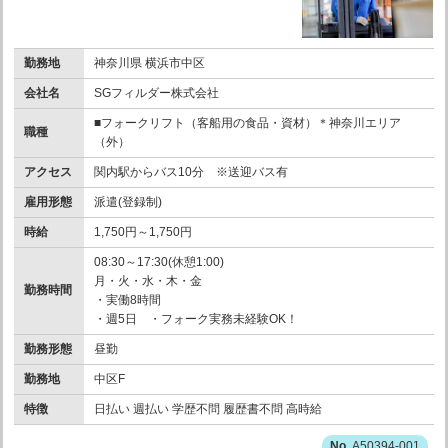
勤務地
神奈川県 横浜市中区
会社名
SGフィルダー株式会社
■フォークリフト（客船用の食品・資材）＊神奈川エリア
職種
（外）
アクセス
関内駅からバス10分 ※送迎バス有
雇用形態
派遣(登録制)
時給
1,750円～1,750円
08:30～17:30(休憩1:00)
月・火・水・木・金
勤務時間
・実働8時間
・週5日 ・フォーク実務未経験OK！
勤務形態
昼勤
勤務地
中区F
特徴
日払い 週払い 学歴不問 履歴書不問 高時給
A50394-001