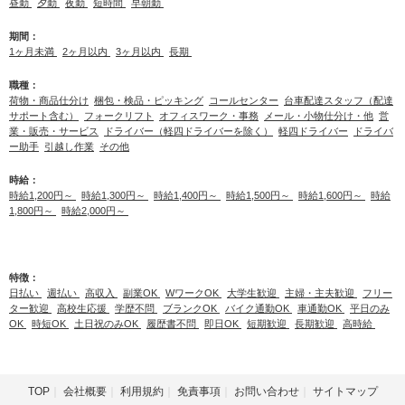
昼勤
夕勤
夜勤
短時間
早朝勤
期間：
1ヶ月未満
2ヶ月以内
3ヶ月以内
長期
職種：
荷物・商品仕分け
梱包・検品・ピッキング
コールセンター
台車配達スタッフ（配達
サポート含む）
フォークリフト
オフィスワーク・事務
メール・小物仕分け・他
営
業・販売・サービス
ドライバー（軽四ドライバーを除く）
軽四ドライバー
ドライバ
ー助手
引越し作業
その他
時給：
時給1,200円～
時給1,300円～
時給1,400円～
時給1,500円～
時給1,600円～
時給
1,800円～
時給2,000円～
特徴：
日払い
週払い
高収入
副業OK
WワークOK
大学生歓迎
主婦・主夫歓迎
フリー
ター歓迎
高校生応援
学歴不問
ブランクOK
バイク通勤OK
車通勤OK
平日のみ
OK
時短OK
土日祝のみOK
履歴書不問
即日OK
短期歓迎
長期歓迎
高時給
TOP
会社概要
利用規約
免責事項
お問い合わせ
サイトマップ