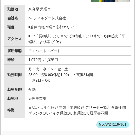
勤務地
奈良県 天理市
会社名
SGフィルダー株式会社
職種
■倉庫内軽作業＊京都エリア
■JR「長柄駅」より車で5分■郡山ICより車で10分■近鉄「平
アクセス
端駅」より車で19分
雇用形態
アルバイト・パート
時給
1,070円～1,338円
月・火・水・木・金・土
勤務時間
23:00～翌8:00(休憩1:00) ・実働8時間
・週2日～OK
勤務形態
夜勤
勤務地
天理事業場
日払い 大学生歓迎 主婦・主夫歓迎 フリーター歓迎 学歴不問
特徴
ブランクOK バイク通勤OK 車通勤OK 履歴書不問
W24118-301