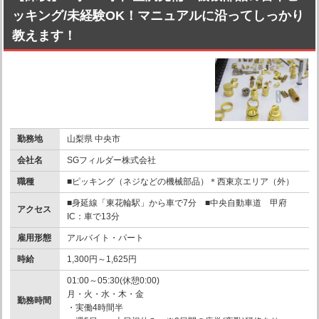
ッキング/未経験OK！マニュアルに沿ってしっかり
教えます！
勤務地
山梨県 中央市
会社名
SGフィルダー株式会社
職種
■ピッキング（ネジなどの機械部品）＊西東京エリア（外）
■身延線「東花輪駅」から車で7分 ■中央自動車道 甲府
アクセス
IC：車で13分
雇用形態
アルバイト・パート
時給
1,300円～1,625円
01:00～05:30(休憩0:00)
月・火・水・木・金
勤務時間
・実働4時間半