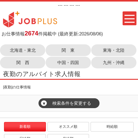
---
--- ---
---
2674
お仕事情報
件掲載中
(最終更新:2026/08/06)
北海道・東北
関 東
東海・北陸
関 西
中国・四国
九州・沖縄
夜勤のアルバイト求人情報
[夜勤]の仕事情報
検索条件を変更する
▼
新着順
オススメ順
時給順