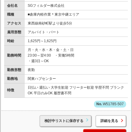
会社名
SGフィルダー株式会社
職種
■倉庫内軽作業＊東京中継エリア
アクセス
東西線南砂町駅より徒歩5分
雇用形態
アルバイト・パート
時給
1,625円～1,625円
月・火・水・木・金・土・日
勤務時間
23:00～翌4:00 ・実働5時間
・週3日～OK
勤務形態
夜勤
勤務地
関東ハブセンター
日払い 週払い 大学生歓迎 フリーター歓迎 学歴不問 ブランク
特徴
OK 平日のみOK 履歴書不問
W51785-507
検討中リストに保存する
詳細を見る