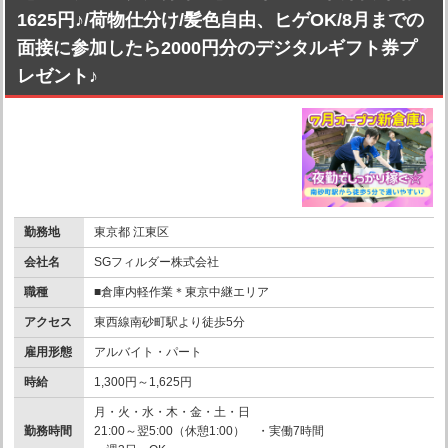
1625円♪/荷物仕分け/髪色自由、ヒゲOK/8月までの
面接に参加したら2000円分のデジタルギフト券プ
レゼント♪
勤務地
東京都 江東区
会社名
SGフィルダー株式会社
職種
■倉庫内軽作業＊東京中継エリア
アクセス
東西線南砂町駅より徒歩5分
雇用形態
アルバイト・パート
時給
1,300円～1,625円
月・火・水・木・金・土・日
勤務時間
21:00～翌5:00（休憩1:00） ・実働7時間