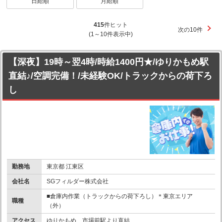
日給順
月給順
415
件ヒット
次の10件
(1～10件表示中)
【深夜】19時～翌4時/時給1400円★/ゆりかもめ駅
直結♪/空調完備！/未経験OK/トラックからの荷下ろ
し
勤務地
東京都 江東区
会社名
SGフィルダー株式会社
■倉庫内作業（トラックからの荷下ろし）＊東京エリア
職種
（外）
アクセス
ゆりかもめ 市場前駅より直結