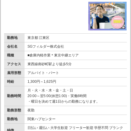
勤務地
東京都 江東区
会社名
SGフィルダー株式会社
職種
■倉庫内軽作業＊東京中継エリア
アクセス
東西線南砂町駅より徒歩5分
雇用形態
アルバイト・パート
時給
1,300円～1,625円
月・火・水・木・金・土・日
勤務時間
20:00～翌5:00(休憩1:00)・実働8時間
・曜日を決めて週1日からの勤務になります。
勤務形態
夜勤
勤務地
関東ハブセンター
日払い 週払い 大学生歓迎 フリーター歓迎 学歴不問 ブランク
特徴