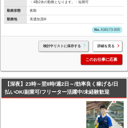
・4勤2休の勤務となります。・短期可
勤務形態
夜勤
勤務地
美濃加茂M
A38173-005
検討中リストに保存する
詳細を見る
このお仕事に応募
【深夜】23時～翌8時/週2日～/効率良く稼げる/日
払いOK/副業可/フリーター活躍中/未経験歓迎