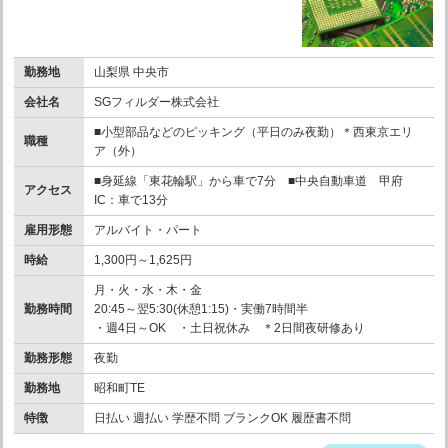
勤務地
山梨県 中央市
会社名
SGフィルダー株式会社
■小型部品などのピッキング（平日のみ夜勤）＊西東京エリ
職種
ア（外）
■身延線「東花輪駅」から車で7分 ■中央自動車道 甲府
アクセス
IC：車で13分
雇用形態
アルバイト・パート
時給
1,300円～1,625円
月・火・水・木・金
勤務時間
20:45～翌5:30(休憩1:15)・実働7時間半
・週4日～OK ・土日祝休み ＊2日間夜研修あり
勤務形態
夜勤
勤務地
昭和町TE
特徴
日払い 週払い 学歴不問 ブランクOK 履歴書不問