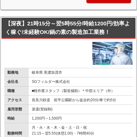
【深夜】21時15分～翌5時55分/時給1200円/効率よ
く稼ぐ/未経験OK/鍋の素の製造加工業務！
勤務地
岐阜県 美濃加茂市
会社名
SGフィルダー株式会社
職種
■軽作業スタッフ（製造補助）＊中部エリア（外）
アクセス
長良川鉄道 前平公園駅から徒歩約20分/車で約5分
雇用形態
派遣(登録制)
時給
1,200円～1,500円
月・火・水・木・金・土・日・祝
勤務時間
21:15～翌5:55(休憩1:00)・7時間40分