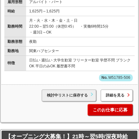
雇用形態
アルバイト・パート
時給
1,625円～1,625円
月・火・水・木・金・土・日
勤務時間
22:00～翌5:00（休憩0:45） ・実働6時間15分
・週3日～OK
勤務形態
夜勤
勤務地
関東ハブセンター
日払い 週払い 大学生歓迎 フリーター歓迎 学歴不問 ブランク
特徴
OK 平日のみOK 履歴書不問
W51785-506
検討中リストに保存する
詳細を見る
このお仕事に応募
【オープニング大募集！】21時～翌5時/深夜時給