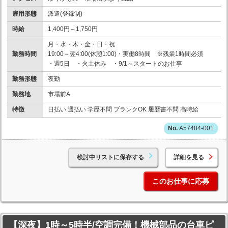
雇用形態
派遣(登録制)
時給
1,400円～1,750円
月・水・木・金・日・祝
勤務時間
19:00～翌4:00(休憩1:00)・実働8時間 ※残業1時間必須
・週5日 ・火土休み ・9/1～スタートのお仕事
勤務形態
夜勤
勤務地
市場前A
特徴
日払い 週払い 学歴不問 ブランクOK 履歴書不問 高時給
A57484-001
検討中リストに保存する
詳細を見る
このお仕事に応募
【深夜】1時～5時半/空調完備！機械部品の台車ピ