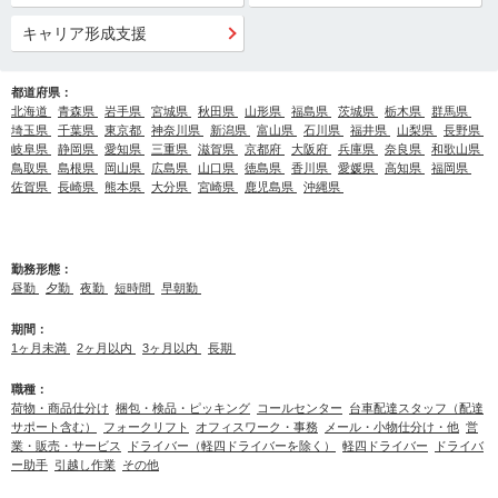
キャリア形成支援
都道府県：
北海道
青森県
岩手県
宮城県
秋田県
山形県
福島県
茨城県
栃木県
群馬県
埼玉県
千葉県
東京都
神奈川県
新潟県
富山県
石川県
福井県
山梨県
長野県
岐阜県
静岡県
愛知県
三重県
滋賀県
京都府
大阪府
兵庫県
奈良県
和歌山県
鳥取県
島根県
岡山県
広島県
山口県
徳島県
香川県
愛媛県
高知県
福岡県
佐賀県
長崎県
熊本県
大分県
宮崎県
鹿児島県
沖縄県
勤務形態：
昼勤
夕勤
夜勤
短時間
早朝勤
期間：
1ヶ月未満
2ヶ月以内
3ヶ月以内
長期
職種：
荷物・商品仕分け
梱包・検品・ピッキング
コールセンター
台車配達スタッフ（配達
サポート含む）
フォークリフト
オフィスワーク・事務
メール・小物仕分け・他
営
業・販売・サービス
ドライバー（軽四ドライバーを除く）
軽四ドライバー
ドライバ
ー助手
引越し作業
その他