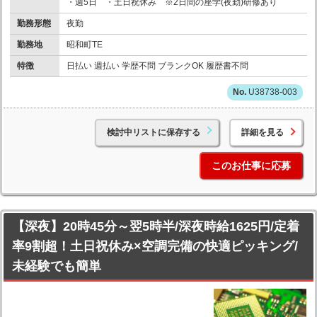
・週5日 ・土日祝休み ※2日間の座学(夜勤)研修あり
勤務形態
夜勤
勤務地
昭和町TE
特徴
日払い 週払い 学歴不問 ブランクOK 履歴書不問
U38738-003
検討中リストに保存する
詳細を見る
このお仕事に応募
【深夜】20時45分～翌5時半/深夜時給1625円/定着
率9割超！土日祝休み×空調完備の快適ピッキング/
未経験でも簡単