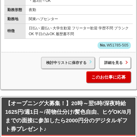
・週3日～OK
勤務形態
夜勤
勤務地
関東ハブセンター
日払い 週払い 大学生歓迎 フリーター歓迎 学歴不問 ブランク
特徴
OK 平日のみOK 履歴書不問
W51785-505
検討中リストに保存する
詳細を見る
このお仕事に応募
【オープニング大募集！】20時～翌5時/深夜時給
1625円/週1日～/荷物仕分け/髪色自由、ヒゲOK/8月
までの面接に参加したら2000円分のデジタルギフ
ト券プレゼント♪