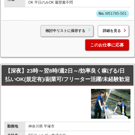
OK 平日のみOK 履歴書不問
W51785-501
検討中リストに保存する
詳細を見る
このお仕事に応募
【深夜】23時～翌8時/週2日～/効率良く稼げる/日
払いOK(規定有)/副業可/フリーター活躍/未経験歓迎
勤務地
神奈川県 平塚市