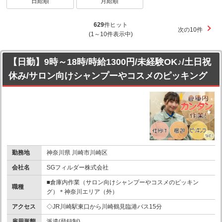
日給順
月給順
629
件ヒット
次の10件
(1～10件表示中)
【日勤】9時～18時/時給1300円/未経験OK♪/土日祝
休み/サロン向けシャンプーやコスメのピッキング
勤務地
神奈川県 川崎市川崎区
会社名
SGフィルダー株式会社
■倉庫内作業（サロン向けシャンプーやコスメのピッキン
職種
グ）＊神奈川エリア（外）
アクセス
◇JR川崎駅東口から川崎鶴見臨港バス15分
雇用形態
派遣(登録制)