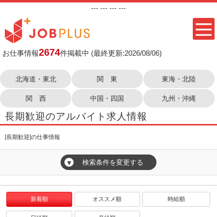
---
--- ---
---
2674
お仕事情報
件掲載中
(最終更新:2026/08/06)
北海道・東北
関 東
東海・北陸
関 西
中国・四国
九州・沖縄
長期歓迎のアルバイト求人情報
[長期歓迎]の仕事情報
検索条件を変更する
▼
新着順
オススメ順
時給順