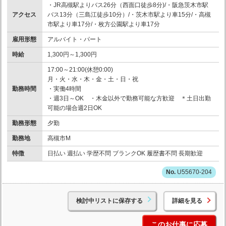
・JR高槻駅よりバス26分（西面口徒歩8分)/・阪急茨木市駅
アクセス
バス13分（三島江徒歩10分）/・茨木市駅より車15分/・高槻
市駅より車17分/・枚方公園駅より車17分
雇用形態
アルバイト・パート
時給
1,300円～1,300円
17:00～21:00(休憩0:00)
月・火・水・木・金・土・日・祝
勤務時間
・実働4時間
・週3日～OK ・木金以外で勤務可能な方歓迎 ＊土日出勤
可能の場合週2日OK
勤務形態
夕勤
勤務地
高槻市M
特徴
日払い 週払い 学歴不問 ブランクOK 履歴書不問 長期歓迎
U55670-204
検討中リストに保存する
詳細を見る
このお仕事に応募