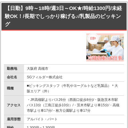
【日勤】9時～18時/週3日～OK★/時給1300円/未経
験OK！/長期でしっかり稼げる♪/乳製品のピッキン
グ
勤務地
大阪府 高槻市
会社名
SGフィルダー株式会社
■ピッキングスタッフ（牛乳やヨーグルトなど乳製品）＊大
職種
阪エリア（外）
・JR高槻駅よりバス26分（西面口徒歩8分)/・阪急茨木市駅
アクセス
バス13分（三島江徒歩10分）/・茨木市駅より車15分/・高槻
市駅より車17分/・枚方公園駅より車17分
雇用形態
アルバイト・パート
時給
1,300円～1,300円