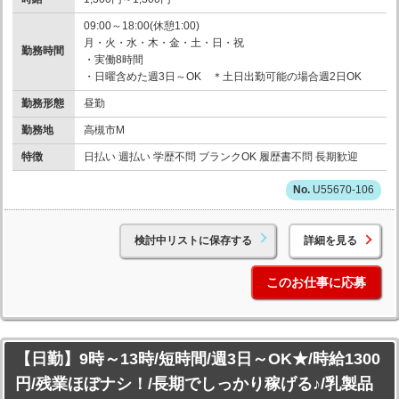
09:00～18:00(休憩1:00)
月・火・水・木・金・土・日・祝
勤務時間
・実働8時間
・日曜含めた週3日～OK ＊土日出勤可能の場合週2日OK
勤務形態
昼勤
勤務地
高槻市M
特徴
日払い 週払い 学歴不問 ブランクOK 履歴書不問 長期歓迎
U55670-106
検討中リストに保存する
詳細を見る
このお仕事に応募
【日勤】9時～13時/短時間/週3日～OK★/時給1300
円/残業ほぼナシ！/長期でしっかり稼げる♪/乳製品