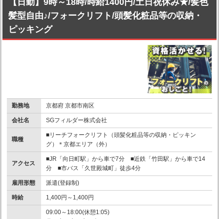
【日勤】9時～18時/時給1400円/土日祝休み★/髪色
髪型自由♪/フォークリフト/頭髪化粧品等の収納・
ピッキング
勤務地
京都府 京都市南区
会社名
SGフィルダー株式会社
■リーチフォークリフト（頭髪化粧品等の収納・ピッキン
職種
グ）＊京都エリア（外）
■JR「向日町駅」から車で7分 ■近鉄「竹田駅」から車で14
アクセス
分 ■市バス「久世殿城町」徒歩4分
雇用形態
派遣(登録制)
時給
1,400円～1,400円
09:00～18:00(休憩1:05)