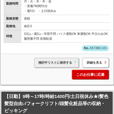
月・火・水・木・金
勤務時間
・実働7時間55分
・週5日 ・土日祝休み
勤務形態
昼勤
勤務地
南区S
日払い 週払い 学歴不問 バイク通勤OK 車通勤OK 平日のみOK
特徴
履歴書不問 長期歓迎
A57380-101
検討中リストに保存する
詳細を見る
このお仕事に応募
【日勤】9時～17時/時給1400円/土日祝休み★/髪色
髪型自由♪/フォークリフト/頭髪化粧品等の収納・
ピッキング