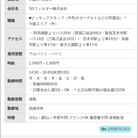
会社名
SGフィルダー株式会社
■ピッキングスタッフ（牛乳やヨーグルトなどの乳製品）＊
職種
大阪エリア（外）
・JR高槻駅よりバス26分（西面口徒歩8分)/・阪急茨木市駅
アクセス
バス13分（三島江徒歩10分）/・茨木市駅より車15分/・高槻
市駅より車17分/・枚方公園駅より車17分
雇用形態
アルバイト・パート
時給
1,300円～1,300円
14:00～19:45(休憩0:00)
月・火・水・木・金・土・日・祝
勤務時間
・実働5時間45分
・日曜含めた週3日～OK ＊土日出勤可能の場合週2日OK
勤務形態
昼勤
勤務地
高槻市M
特徴
日払い 週払い 学歴不問 ブランクOK 履歴書不問 長期歓迎
U55670-103