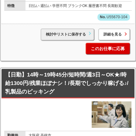
特徴
日払い 週払い 学歴不問 ブランクOK 履歴書不問 長期歓迎
U55670-104
検討中リストに保存する
詳細を見る
このお仕事に応募
【日勤】14時～19時45分/短時間/週3日～OK★/時
給1300円/残業ほぼナシ！/長期でしっかり稼げる♪/
乳製品のピッキング
勤務地
大阪府 高槻市