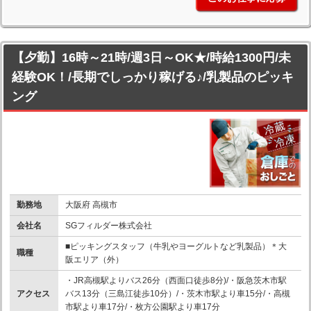
【夕勤】16時～21時/週3日～OK★/時給1300円/未
経験OK！/長期でしっかり稼げる♪/乳製品のピッキ
ング
勤務地
大阪府 高槻市
会社名
SGフィルダー株式会社
■ピッキングスタッフ（牛乳やヨーグルトなど乳製品）＊大
職種
阪エリア（外）
・JR高槻駅よりバス26分（西面口徒歩8分)/・阪急茨木市駅
アクセス
バス13分（三島江徒歩10分）/・茨木市駅より車15分/・高槻
市駅より車17分/・枚方公園駅より車17分