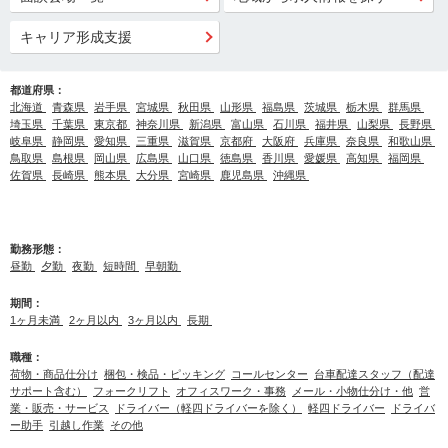
キャリア形成支援
都道府県：
北海道
青森県
岩手県
宮城県
秋田県
山形県
福島県
茨城県
栃木県
群馬県
埼玉県
千葉県
東京都
神奈川県
新潟県
富山県
石川県
福井県
山梨県
長野県
岐阜県
静岡県
愛知県
三重県
滋賀県
京都府
大阪府
兵庫県
奈良県
和歌山県
鳥取県
島根県
岡山県
広島県
山口県
徳島県
香川県
愛媛県
高知県
福岡県
佐賀県
長崎県
熊本県
大分県
宮崎県
鹿児島県
沖縄県
勤務形態：
昼勤
夕勤
夜勤
短時間
早朝勤
期間：
1ヶ月未満
2ヶ月以内
3ヶ月以内
長期
職種：
荷物・商品仕分け
梱包・検品・ピッキング
コールセンター
台車配達スタッフ（配達
サポート含む）
フォークリフト
オフィスワーク・事務
メール・小物仕分け・他
営
業・販売・サービス
ドライバー（軽四ドライバーを除く）
軽四ドライバー
ドライバ
ー助手
引越し作業
その他