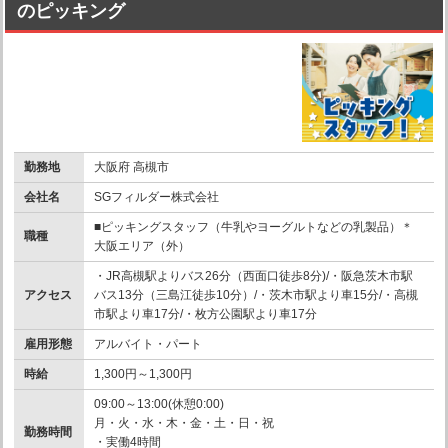
のピッキング
勤務地
大阪府 高槻市
会社名
SGフィルダー株式会社
■ピッキングスタッフ（牛乳やヨーグルトなどの乳製品）＊
職種
大阪エリア（外）
・JR高槻駅よりバス26分（西面口徒歩8分)/・阪急茨木市駅
アクセス
バス13分（三島江徒歩10分）/・茨木市駅より車15分/・高槻
市駅より車17分/・枚方公園駅より車17分
雇用形態
アルバイト・パート
時給
1,300円～1,300円
09:00～13:00(休憩0:00)
月・火・水・木・金・土・日・祝
勤務時間
・実働4時間