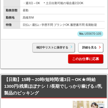
・週3日～OK ＊土日出勤可能の場合週2日OK
勤務形態
昼勤
勤務地
高槻市M
特徴
日払い 週払い 学歴不問 ブランクOK 履歴書不問 長期歓迎
U55670-105
検討中リストに保存する
詳細を見る
このお仕事に応募
【日勤】15時～20時/短時間/週3日～OK★/時給
1300円/残業ほぼナシ！/長期でしっかり稼げる♪/乳
製品のピッキング