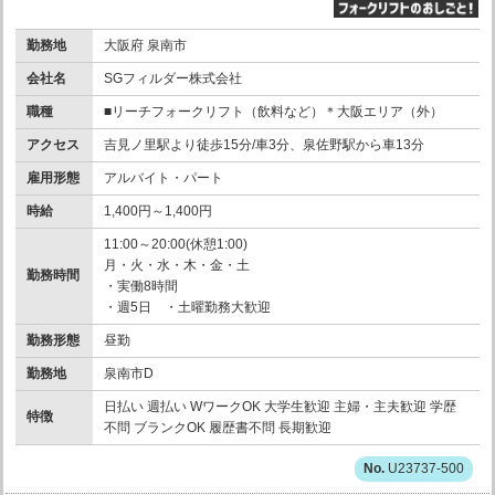
勤務地
大阪府 泉南市
会社名
SGフィルダー株式会社
職種
■リーチフォークリフト（飲料など）＊大阪エリア（外）
アクセス
吉見ノ里駅より徒歩15分/車3分、泉佐野駅から車13分
雇用形態
アルバイト・パート
時給
1,400円～1,400円
11:00～20:00(休憩1:00)
月・火・水・木・金・土
勤務時間
・実働8時間
・週5日 ・土曜勤務大歓迎
勤務形態
昼勤
勤務地
泉南市D
日払い 週払い WワークOK 大学生歓迎 主婦・主夫歓迎 学歴
特徴
不問 ブランクOK 履歴書不問 長期歓迎
U23737-500