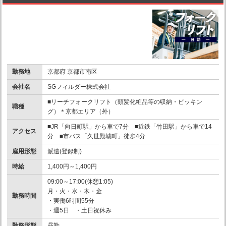
勤務地
京都府 京都市南区
会社名
SGフィルダー株式会社
■リーチフォークリフト（頭髪化粧品等の収納・ピッキン
職種
グ）＊京都エリア（外）
■JR「向日町駅」から車で7分 ■近鉄「竹田駅」から車で14
アクセス
分 ■市バス「久世殿城町」徒歩4分
雇用形態
派遣(登録制)
時給
1,400円～1,400円
09:00～17:00(休憩1:05)
月・火・水・木・金
勤務時間
・実働6時間55分
・週5日 ・土日祝休み
勤務形態
昼勤