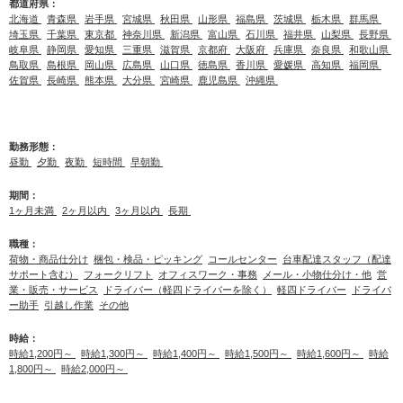
都道府県：
北海道
青森県
岩手県
宮城県
秋田県
山形県
福島県
茨城県
栃木県
群馬県
埼玉県
千葉県
東京都
神奈川県
新潟県
富山県
石川県
福井県
山梨県
長野県
岐阜県
静岡県
愛知県
三重県
滋賀県
京都府
大阪府
兵庫県
奈良県
和歌山県
鳥取県
島根県
岡山県
広島県
山口県
徳島県
香川県
愛媛県
高知県
福岡県
佐賀県
長崎県
熊本県
大分県
宮崎県
鹿児島県
沖縄県
勤務形態：
昼勤
夕勤
夜勤
短時間
早朝勤
期間：
1ヶ月未満
2ヶ月以内
3ヶ月以内
長期
職種：
荷物・商品仕分け
梱包・検品・ピッキング
コールセンター
台車配達スタッフ（配達
サポート含む）
フォークリフト
オフィスワーク・事務
メール・小物仕分け・他
営
業・販売・サービス
ドライバー（軽四ドライバーを除く）
軽四ドライバー
ドライバ
ー助手
引越し作業
その他
時給：
時給1,200円～
時給1,300円～
時給1,400円～
時給1,500円～
時給1,600円～
時給
1,800円～
時給2,000円～