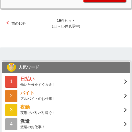
16
件ヒット
前の10件
(11～16件表示中)
人気ワード
日払い
1
働いた分をすぐ入金！
バイト
2
アルバイトのお仕事！
夜勤
3
夜勤でバリバリ稼ぐ！
派遣
4
派遣のお仕事！