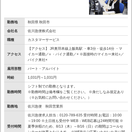
勤務地
秋田県 秋田市
会社名
佐川急便株式会社
職種
カスタマーサービス
【アクセス】 JR奥羽本線上飯島駅 ・車3分・徒歩14分 ・マ
アクセス
イカー通勤／○ ・バイク通勤／× ※面接時のマイカー来社○／
バイク来社×
雇用形態
パート・アルバイト
時給
1,031円～1,031円
シフト制での勤務となります。
勤務時間
※勤務時間は備考欄をご覧ください。 ※身だしなみ規定あり
（※お気軽にお問い合わせください。）
勤務地
佐川急便 秋田営業所
佐川急便求人担当：0120-789-635 受付時間 お電話：10:00
～19:00 ※土日祝も受付中 WEB：WEB応募は24時間可能 ※
受付時間
夏季休暇のため、8/13（木）～8/16（日）の期間はコールセ