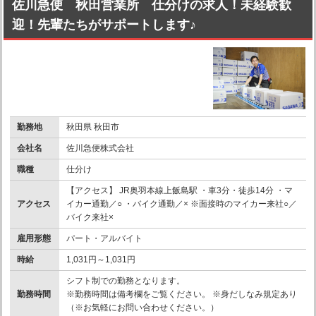
佐川急便 秋田営業所 仕分けの求人！未経験歓
迎！先輩たちがサポートします♪
勤務地
秋田県 秋田市
会社名
佐川急便株式会社
職種
仕分け
【アクセス】 JR奥羽本線上飯島駅 ・車3分・徒歩14分 ・マ
アクセス
イカー通勤／○ ・バイク通勤／× ※面接時のマイカー来社○／
バイク来社×
雇用形態
パート・アルバイト
時給
1,031円～1,031円
シフト制での勤務となります。
勤務時間
※勤務時間は備考欄をご覧ください。 ※身だしなみ規定あり
（※お気軽にお問い合わせください。）