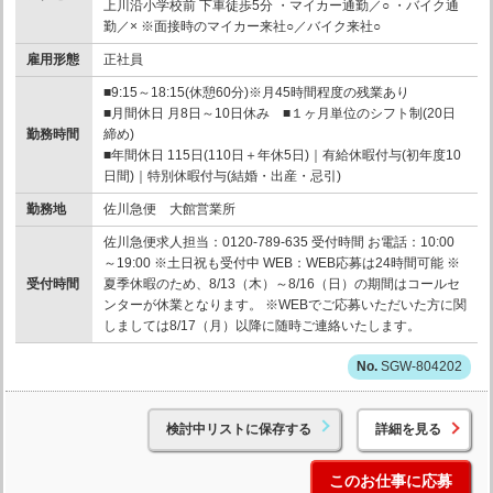
上川沿小学校前 下車徒歩5分 ・マイカー通勤／○ ・バイク通
勤／× ※面接時のマイカー来社○／バイク来社○
雇用形態
正社員
■9:15～18:15(休憩60分)※月45時間程度の残業あり
■月間休日 月8日～10日休み ■１ヶ月単位のシフト制(20日
勤務時間
締め)
■年間休日 115日(110日＋年休5日)｜有給休暇付与(初年度10
日間)｜特別休暇付与(結婚・出産・忌引)
勤務地
佐川急便 大館営業所
佐川急便求人担当：0120-789-635 受付時間 お電話：10:00
～19:00 ※土日祝も受付中 WEB：WEB応募は24時間可能 ※
受付時間
夏季休暇のため、8/13（木）～8/16（日）の期間はコールセ
ンターが休業となります。 ※WEBでご応募いただいた方に関
しましては8/17（月）以降に随時ご連絡いたします。
SGW-804202
検討中リストに保存する
詳細を見る
このお仕事に応募