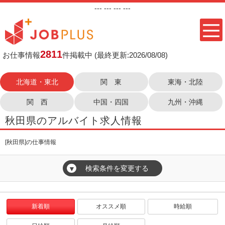
---
--- ---
---
2811
お仕事情報
件掲載中
(最終更新:2026/08/08)
北海道・東北
関 東
東海・北陸
関 西
中国・四国
九州・沖縄
秋田県のアルバイト求人情報
[秋田県]の仕事情報
検索条件を変更する
▼
新着順
オススメ順
時給順