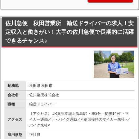
佐川急便 秋田営業所 輸送ドライバーの求人！安
定収入と働きがい！大手の佐川急便で長期的に活躍
できるチャンス♪
勤務地
秋田県 秋田市
会社名
佐川急便株式会社
職種
輸送ドライバー
【アクセス】 JR奥羽本線上飯島駅 ・車3分・徒歩14分 ・マ
アクセス
イカー通勤／○ ・バイク通勤／× ※面接時のマイカー来社○／
バイク来社×
雇用形態
正社員