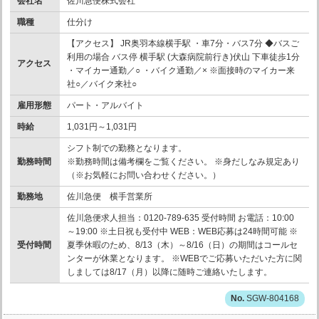
会社名
佐川急便株式会社
職種
仕分け
【アクセス】 JR奥羽本線横手駅 ・車7分・バス7分 ◆バスご
利用の場合 バス停 横手駅 (大森病院前行き)伏山 下車徒歩1分
アクセス
・マイカー通勤／○ ・バイク通勤／× ※面接時のマイカー来
社○／バイク来社○
雇用形態
パート・アルバイト
時給
1,031円～1,031円
シフト制での勤務となります。
勤務時間
※勤務時間は備考欄をご覧ください。 ※身だしなみ規定あり
（※お気軽にお問い合わせください。）
勤務地
佐川急便 横手営業所
佐川急便求人担当：0120-789-635 受付時間 お電話：10:00
～19:00 ※土日祝も受付中 WEB：WEB応募は24時間可能 ※
受付時間
夏季休暇のため、8/13（木）～8/16（日）の期間はコールセ
ンターが休業となります。 ※WEBでご応募いただいた方に関
しましては8/17（月）以降に随時ご連絡いたします。
SGW-804168