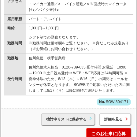
アクセス
・マイカー通勤／○ ・バイク通勤／× ※面接時のマイカー来
社○／バイク来社○
雇用形態
パート・アルバイト
時給
1,031円～1,031円
シフト制での勤務となります。
勤務時間
※勤務時間は備考欄をご覧ください。 ※身だしなみ規定あり
（※お気軽にお問い合わせください。）
勤務地
佐川急便 横手営業所
佐川急便求人担当：0120-789-635 受付時間 お電話：10:00
～19:00 ※土日祝も受付中 WEB：WEB応募は24時間可能 ※
受付時間
夏季休暇のため、8/13（木）～8/16（日）の期間はコールセ
ンターが休業となります。 ※WEBでご応募いただいた方に関
しましては8/17（月）以降に随時ご連絡いたします。
SGW-804171
検討中リストに保存する
詳細を見る
このお仕事に応募