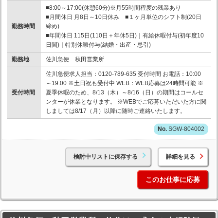
■8:00～17:00(休憩60分)※月55時間程度の残業あり
■月間休日 月8日～10日休み ■１ヶ月単位のシフト制(20日
勤務時間
締め)
■年間休日 115日(110日＋年休5日)｜有給休暇付与(初年度10
日間)｜特別休暇付与(結婚・出産・忌引)
勤務地
佐川急便 秋田営業所
佐川急便求人担当：0120-789-635 受付時間 お電話：10:00
～19:00 ※土日祝も受付中 WEB：WEB応募は24時間可能 ※
受付時間
夏季休暇のため、8/13（木）～8/16（日）の期間はコールセ
ンターが休業となります。 ※WEBでご応募いただいた方に関
しましては8/17（月）以降に随時ご連絡いたします。
SGW-804002
検討中リストに保存する
詳細を見る
このお仕事に応募