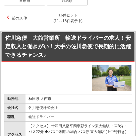
日給順
月給順
16
件ヒット
前の10件
(11～16件表示中)
佐川急便 大館営業所 輸送ドライバーの求人！安
定収入と働きがい！大手の佐川急便で長期的に活躍
できるチャンス♪
勤務地
秋田県 大館市
会社名
佐川急便株式会社
職種
輸送ドライバー
【アクセス】 十和田八幡平四季彩ライン東大館駅 ・車8分・
バス22分 ◆バスご利用の場合 バス停 東大館駅 (上中野行き)
アクセス