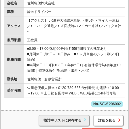
会社名
佐川急便株式会社
職種
輸送ドライバー
【アクセス】 JR瀬戸大橋線木見駅 ・車5分 ・マイカー通勤
アクセス
／○ ・バイク通勤／○ ※面接時のマイカー来社○／バイク来社
○
雇用形態
正社員
■8:00～17:00(休憩60分)※月55時間程度の残業あり
■月間休日 月8日～10日休み ■１ヶ月単位のシフト制(20日
勤務時間
締め)
■年間休日 113日(108日＋年休5日)｜有給休暇付与(初年度10
日間)｜特別休暇付与(結婚・出産・忌引)
勤務地
佐川急便 倉敷営業所
佐川急便求人担当：0120-789-635 受付時間 お電話：10:00
受付時間
～19:00 ※土日祝も受付中 WEB：WEB応募は24時間可能
SGW-206002
検討中リストに保存する
詳細を見る