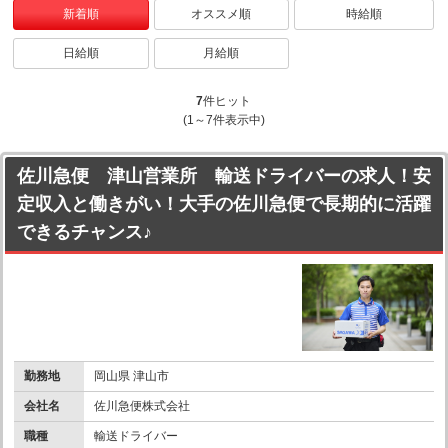
新着順
オススメ順
時給順
日給順
月給順
7
件ヒット
(1～7件表示中)
佐川急便 津山営業所 輸送ドライバーの求人！安
定収入と働きがい！大手の佐川急便で長期的に活躍
できるチャンス♪
勤務地
岡山県 津山市
会社名
佐川急便株式会社
職種
輸送ドライバー