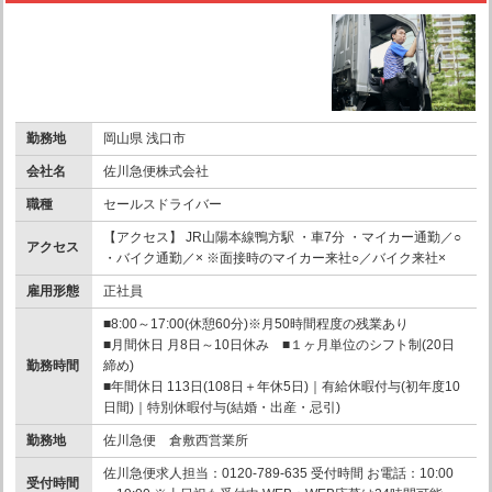
勤務地
岡山県 浅口市
会社名
佐川急便株式会社
職種
セールスドライバー
【アクセス】 JR山陽本線鴨方駅 ・車7分 ・マイカー通勤／○
アクセス
・バイク通勤／× ※面接時のマイカー来社○／バイク来社×
雇用形態
正社員
■8:00～17:00(休憩60分)※月50時間程度の残業あり
■月間休日 月8日～10日休み ■１ヶ月単位のシフト制(20日
勤務時間
締め)
■年間休日 113日(108日＋年休5日)｜有給休暇付与(初年度10
日間)｜特別休暇付与(結婚・出産・忌引)
勤務地
佐川急便 倉敷西営業所
佐川急便求人担当：0120-789-635 受付時間 お電話：10:00
受付時間