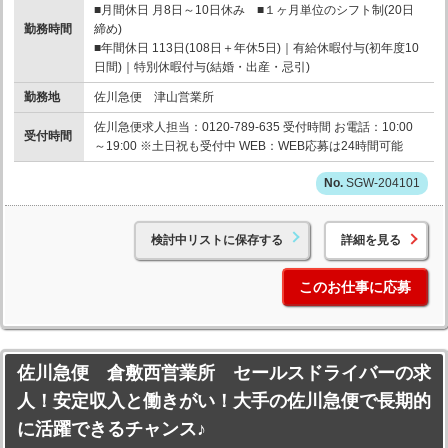
■月間休日 月8日～10日休み ■１ヶ月単位のシフト制(20日
勤務時間
締め)
■年間休日 113日(108日＋年休5日)｜有給休暇付与(初年度10
日間)｜特別休暇付与(結婚・出産・忌引)
勤務地
佐川急便 津山営業所
佐川急便求人担当：0120-789-635 受付時間 お電話：10:00
受付時間
～19:00 ※土日祝も受付中 WEB：WEB応募は24時間可能
SGW-204101
検討中リストに保存する
詳細を見る
このお仕事に応募
佐川急便 倉敷西営業所 セールスドライバーの求
人！安定収入と働きがい！大手の佐川急便で長期的
に活躍できるチャンス♪