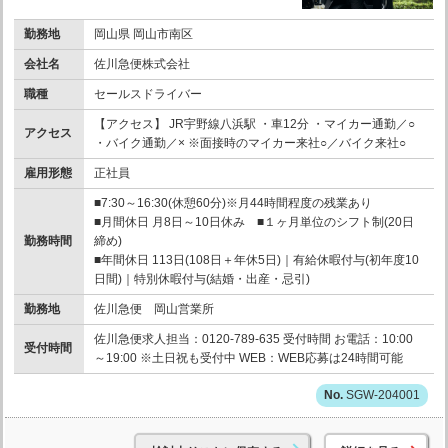
勤務地
岡山県 岡山市南区
会社名
佐川急便株式会社
職種
セールスドライバー
【アクセス】 JR宇野線八浜駅 ・車12分 ・マイカー通勤／○
アクセス
・バイク通勤／× ※面接時のマイカー来社○／バイク来社○
雇用形態
正社員
■7:30～16:30(休憩60分)※月44時間程度の残業あり
■月間休日 月8日～10日休み ■１ヶ月単位のシフト制(20日
勤務時間
締め)
■年間休日 113日(108日＋年休5日)｜有給休暇付与(初年度10
日間)｜特別休暇付与(結婚・出産・忌引)
勤務地
佐川急便 岡山営業所
佐川急便求人担当：0120-789-635 受付時間 お電話：10:00
受付時間
～19:00 ※土日祝も受付中 WEB：WEB応募は24時間可能
SGW-204001