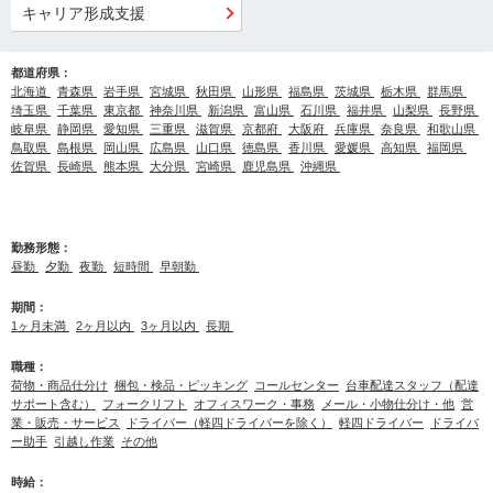
キャリア形成支援
都道府県：
北海道
青森県
岩手県
宮城県
秋田県
山形県
福島県
茨城県
栃木県
群馬県
埼玉県
千葉県
東京都
神奈川県
新潟県
富山県
石川県
福井県
山梨県
長野県
岐阜県
静岡県
愛知県
三重県
滋賀県
京都府
大阪府
兵庫県
奈良県
和歌山県
鳥取県
島根県
岡山県
広島県
山口県
徳島県
香川県
愛媛県
高知県
福岡県
佐賀県
長崎県
熊本県
大分県
宮崎県
鹿児島県
沖縄県
勤務形態：
昼勤
夕勤
夜勤
短時間
早朝勤
期間：
1ヶ月未満
2ヶ月以内
3ヶ月以内
長期
職種：
荷物・商品仕分け
梱包・検品・ピッキング
コールセンター
台車配達スタッフ（配達
サポート含む）
フォークリフト
オフィスワーク・事務
メール・小物仕分け・他
営
業・販売・サービス
ドライバー（軽四ドライバーを除く）
軽四ドライバー
ドライバ
ー助手
引越し作業
その他
時給：