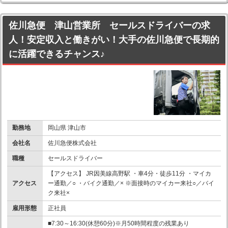
佐川急便 津山営業所 セールスドライバーの求
人！安定収入と働きがい！大手の佐川急便で長期的
に活躍できるチャンス♪
勤務地
岡山県 津山市
会社名
佐川急便株式会社
職種
セールスドライバー
【アクセス】 JR因美線高野駅 ・車4分・徒歩11分 ・マイカ
アクセス
ー通勤／○ ・バイク通勤／× ※面接時のマイカー来社○／バイ
ク来社×
雇用形態
正社員
■7:30～16:30(休憩60分)※月50時間程度の残業あり