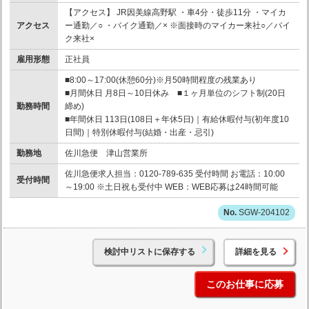
【アクセス】 JR因美線高野駅 ・車4分・徒歩11分 ・マイカ
アクセス
ー通勤／○ ・バイク通勤／× ※面接時のマイカー来社○／バイ
ク来社×
雇用形態
正社員
■8:00～17:00(休憩60分)※月50時間程度の残業あり
■月間休日 月8日～10日休み ■１ヶ月単位のシフト制(20日
勤務時間
締め)
■年間休日 113日(108日＋年休5日)｜有給休暇付与(初年度10
日間)｜特別休暇付与(結婚・出産・忌引)
勤務地
佐川急便 津山営業所
佐川急便求人担当：0120-789-635 受付時間 お電話：10:00
受付時間
～19:00 ※土日祝も受付中 WEB：WEB応募は24時間可能
SGW-204102
検討中リストに保存する
詳細を見る
このお仕事に応募