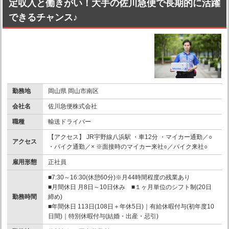
定収入と働きがい！大手の佐川急便で長期的に活躍
できるチャンス♪
勤務地
岡山県 岡山市南区
会社名
佐川急便株式会社
職種
輸送ドライバー
【アクセス】 JR宇野線八浜駅 ・車12分 ・マイカー通勤／○
アクセス
・バイク通勤／× ※面接時のマイカー来社○／バイク来社○
雇用形態
正社員
■7:30～16:30(休憩60分)※月44時間程度の残業あり
■月間休日 月8日～10日休み ■１ヶ月単位のシフト制(20日
勤務時間
締め)
■年間休日 113日(108日＋年休5日)｜有給休暇付与(初年度10
日間)｜特別休暇付与(結婚・出産・忌引)