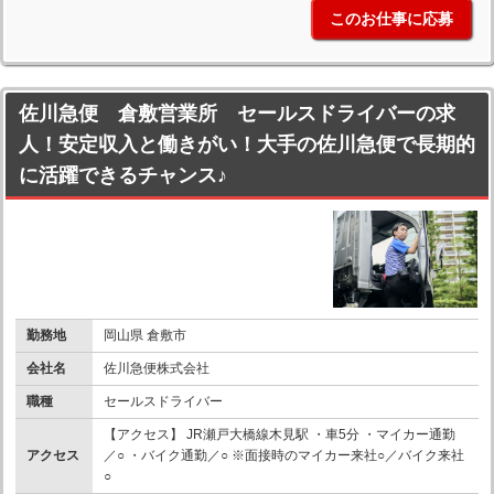
このお仕事に応募
佐川急便 倉敷営業所 セールスドライバーの求
人！安定収入と働きがい！大手の佐川急便で長期的
に活躍できるチャンス♪
勤務地
岡山県 倉敷市
会社名
佐川急便株式会社
職種
セールスドライバー
【アクセス】 JR瀬戸大橋線木見駅 ・車5分 ・マイカー通勤
アクセス
／○ ・バイク通勤／○ ※面接時のマイカー来社○／バイク来社
○