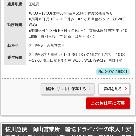
雇用形態
正社員
■8:00～17:00(休憩60分)※月55時間程度の残業あり
■月間休日 月8日～10日休み ■１ヶ月単位のシフト制(20日
勤務時間
締め)
■年間休日 113日(108日＋年休5日)｜有給休暇付与(初年度10
日間)｜特別休暇付与(結婚・出産・忌引)
勤務地
佐川急便 倉敷営業所
佐川急便求人担当：0120-789-635 受付時間 お電話：10:00
受付時間
～19:00 ※土日祝も受付中 WEB：WEB応募は24時間可能
SGW-206001
検討中リストに保存する
詳細を見る
このお仕事に応募
佐川急便 岡山営業所 輸送ドライバーの求人！安