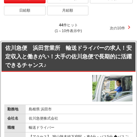
日給順
月給順
44
件ヒット
次の10件
(1～10件表示中)
佐川急便 浜田営業所 輸送ドライバーの求人！安
定収入と働きがい！大手の佐川急便で長期的に活躍
できるチャンス♪
勤務地
島根県 浜田市
会社名
佐川急便株式会社
職種
輸送ドライバー
【アクセス】 JR山陰本線下府駅 ・車4分・バス5分 ◆バスご