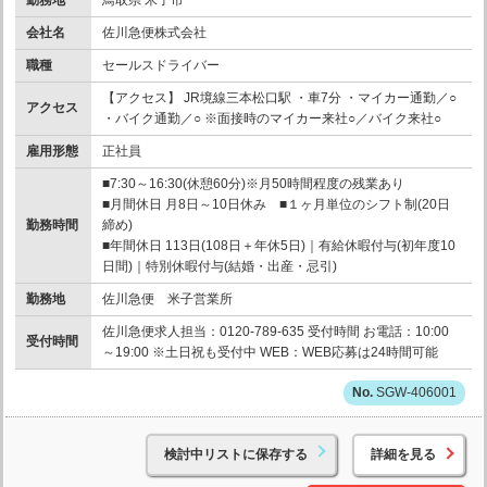
勤務地
鳥取県 米子市
会社名
佐川急便株式会社
職種
セールスドライバー
【アクセス】 JR境線三本松口駅 ・車7分 ・マイカー通勤／○
アクセス
・バイク通勤／○ ※面接時のマイカー来社○／バイク来社○
雇用形態
正社員
■7:30～16:30(休憩60分)※月50時間程度の残業あり
■月間休日 月8日～10日休み ■１ヶ月単位のシフト制(20日
勤務時間
締め)
■年間休日 113日(108日＋年休5日)｜有給休暇付与(初年度10
日間)｜特別休暇付与(結婚・出産・忌引)
勤務地
佐川急便 米子営業所
佐川急便求人担当：0120-789-635 受付時間 お電話：10:00
受付時間
～19:00 ※土日祝も受付中 WEB：WEB応募は24時間可能
SGW-406001
検討中リストに保存する
詳細を見る