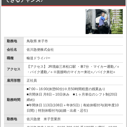
勤務地
鳥取県 米子市
会社名
佐川急便株式会社
職種
輸送ドライバー
【アクセス】 JR境線三本松口駅 ・車7分 ・マイカー通勤／○
アクセス
・バイク通勤／○ ※面接時のマイカー来社○／バイク来社○
雇用形態
正社員
■7:00～16:00(休憩60分)※月50時間程度の残業あり
■月間休日 月8日～10日休み ■１ヶ月単位のシフト制(20日
勤務時間
締め)
■年間休日 113日(108日＋年休5日)｜有給休暇付与(初年度10
日間)｜特別休暇付与(結婚・出産・忌引)
勤務地
佐川急便 米子営業所