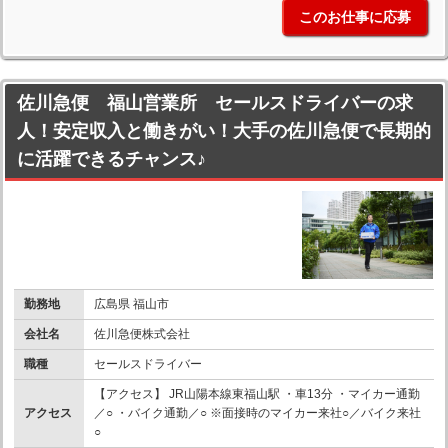
このお仕事に応募
佐川急便 福山営業所 セールスドライバーの求
人！安定収入と働きがい！大手の佐川急便で長期的
に活躍できるチャンス♪
勤務地
広島県 福山市
会社名
佐川急便株式会社
職種
セールスドライバー
【アクセス】 JR山陽本線東福山駅 ・車13分 ・マイカー通勤
アクセス
／○ ・バイク通勤／○ ※面接時のマイカー来社○／バイク来社
○