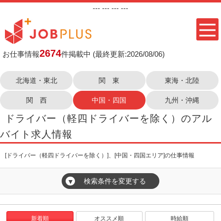
---
--- ---
---
2674
お仕事情報
件掲載中
(最終更新:2026/08/06)
北海道・東北
関 東
東海・北陸
関 西
中国・四国
九州・沖縄
ドライバー（軽四ドライバーを除く）のアル
バイト求人情報
[ドライバー（軽四ドライバーを除く）]、[中国・四国エリア]の仕事情報
検索条件を変更する
▼
新着順
オススメ順
時給順