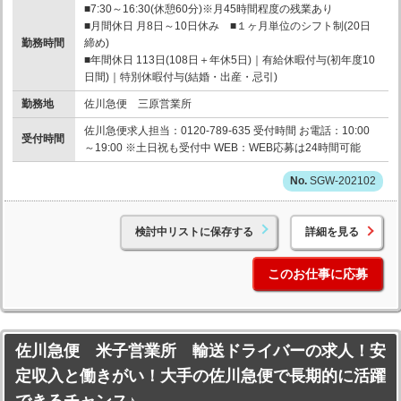
■7:30～16:30(休憩60分)※月45時間程度の残業あり
■月間休日 月8日～10日休み ■１ヶ月単位のシフト制(20日
勤務時間
締め)
■年間休日 113日(108日＋年休5日)｜有給休暇付与(初年度10
日間)｜特別休暇付与(結婚・出産・忌引)
勤務地
佐川急便 三原営業所
佐川急便求人担当：0120-789-635 受付時間 お電話：10:00
受付時間
～19:00 ※土日祝も受付中 WEB：WEB応募は24時間可能
SGW-202102
検討中リストに保存する
詳細を見る
このお仕事に応募
佐川急便 米子営業所 輸送ドライバーの求人！安
定収入と働きがい！大手の佐川急便で長期的に活躍
できるチャンス♪