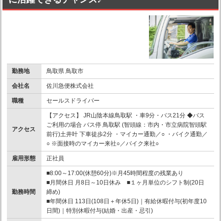
勤務地
鳥取県 鳥取市
会社名
佐川急便株式会社
職種
セールスドライバー
【アクセス】 JR山陰本線鳥取駅 ・車9分・バス21分 ◆バス
ご利用の場合 バス停 鳥取駅 (智頭線：市内・市立病院智頭駅
アクセス
前行)土井叶 下車徒歩2分 ・マイカー通勤／○ ・バイク通勤／
○ ※面接時のマイカー来社○／バイク来社○
雇用形態
正社員
■8:00～17:00(休憩60分)※月45時間程度の残業あり
■月間休日 月8日～10日休み ■１ヶ月単位のシフト制(20日
勤務時間
締め)
■年間休日 113日(108日＋年休5日)｜有給休暇付与(初年度10
日間)｜特別休暇付与(結婚・出産・忌引)