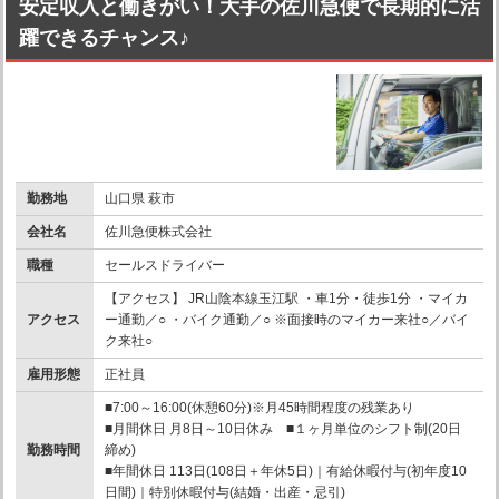
安定収入と働きがい！大手の佐川急便で長期的に活
躍できるチャンス♪
勤務地
山口県 萩市
会社名
佐川急便株式会社
職種
セールスドライバー
【アクセス】 JR山陰本線玉江駅 ・車1分・徒歩1分 ・マイカ
アクセス
ー通勤／○ ・バイク通勤／○ ※面接時のマイカー来社○／バイ
ク来社○
雇用形態
正社員
■7:00～16:00(休憩60分)※月45時間程度の残業あり
■月間休日 月8日～10日休み ■１ヶ月単位のシフト制(20日
勤務時間
締め)
■年間休日 113日(108日＋年休5日)｜有給休暇付与(初年度10
日間)｜特別休暇付与(結婚・出産・忌引)