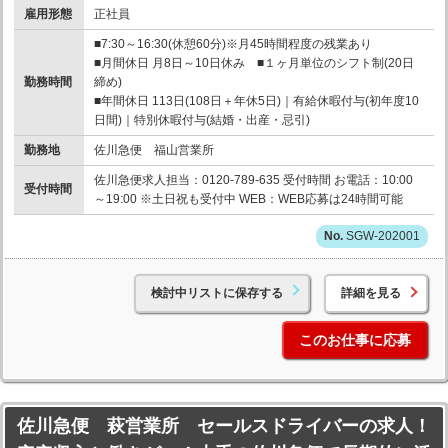
雇用形態
正社員
■7:30～16:30(休憩60分)※月45時間程度の残業あり
■月間休日 月8日～10日休み ■１ヶ月単位のシフト制(20日
勤務時間
締め)
■年間休日 113日(108日＋年休5日)｜有給休暇付与(初年度10
日間)｜特別休暇付与(結婚・出産・忌引)
勤務地
佐川急便 福山営業所
佐川急便求人担当：0120-789-635 受付時間 お電話：10:00
受付時間
～19:00 ※土日祝も受付中 WEB：WEB応募は24時間可能
SGW-202001
検討中リストに保存する
詳細を見る
このお仕事に応募
佐川急便 萩営業所 セールスドライバーの求人！