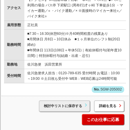
利用の場合 バス停 下府駅口 (周布行)才ヶ峠 下車徒歩1分 ・マ
アクセス
イカー通勤／○ ・バイク通勤／× ※面接時のマイカー来社○／
バイク来社○
雇用形態
正社員
■7:30～16:30(休憩60分)※月40時間程度の残業あり
■月間休日 月8日～10日休み ■１ヶ月単位のシフト制(20日
勤務時間
締め)
■年間休日 113日(108日＋年休5日)｜有給休暇付与(初年度10
日間)｜特別休暇付与(結婚・出産・忌引)
勤務地
佐川急便 浜田営業所
佐川急便求人担当：0120-789-635 受付時間 お電話：10:00
受付時間
～19:00 ※土日祝も受付中 WEB：WEB応募は24時間可能
SGW-205002
検討中リストに保存する
詳細を見る
このお仕事に応募