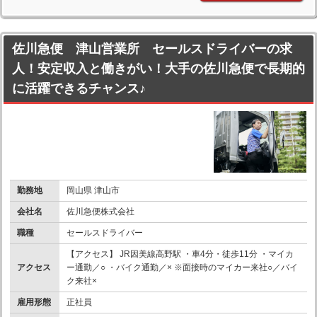
佐川急便 津山営業所 セールスドライバーの求
人！安定収入と働きがい！大手の佐川急便で長期的
に活躍できるチャンス♪
勤務地
岡山県 津山市
会社名
佐川急便株式会社
職種
セールスドライバー
【アクセス】 JR因美線高野駅 ・車4分・徒歩11分 ・マイカ
アクセス
ー通勤／○ ・バイク通勤／× ※面接時のマイカー来社○／バイ
ク来社×
雇用形態
正社員