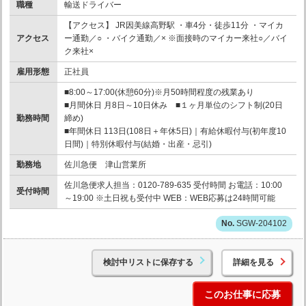
職種
輸送ドライバー
【アクセス】 JR因美線高野駅 ・車4分・徒歩11分 ・マイカ
アクセス
ー通勤／○ ・バイク通勤／× ※面接時のマイカー来社○／バイ
ク来社×
雇用形態
正社員
■8:00～17:00(休憩60分)※月50時間程度の残業あり
■月間休日 月8日～10日休み ■１ヶ月単位のシフト制(20日
勤務時間
締め)
■年間休日 113日(108日＋年休5日)｜有給休暇付与(初年度10
日間)｜特別休暇付与(結婚・出産・忌引)
勤務地
佐川急便 津山営業所
佐川急便求人担当：0120-789-635 受付時間 お電話：10:00
受付時間
～19:00 ※土日祝も受付中 WEB：WEB応募は24時間可能
SGW-204102
検討中リストに保存する
詳細を見る
このお仕事に応募