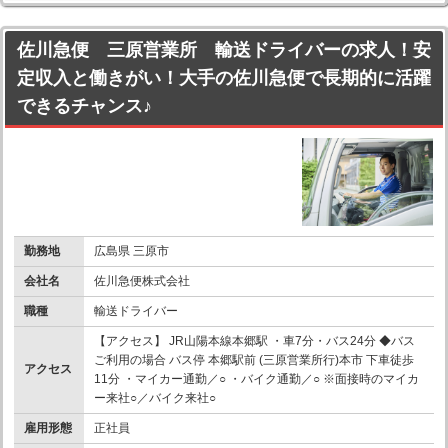
佐川急便 三原営業所 輸送ドライバーの求人！安
定収入と働きがい！大手の佐川急便で長期的に活躍
できるチャンス♪
勤務地
広島県 三原市
会社名
佐川急便株式会社
職種
輸送ドライバー
【アクセス】 JR山陽本線本郷駅 ・車7分・バス24分 ◆バス
ご利用の場合 バス停 本郷駅前 (三原営業所行)本市 下車徒歩
アクセス
11分 ・マイカー通勤／○ ・バイク通勤／○ ※面接時のマイカ
ー来社○／バイク来社○
雇用形態
正社員