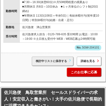
■7:30～16:30(休憩60分)※月50時間程度の残業あり
■月間休日 月8日～10日休み ■１ヶ月単位のシフト制(20日
勤務時間
締め)
■年間休日 113日(108日＋年休5日)｜有給休暇付与(初年度10
日間)｜特別休暇付与(結婚・出産・忌引)
勤務地
佐川急便 津山営業所
佐川急便求人担当：0120-789-635 受付時間 お電話：10:00
受付時間
～19:00 ※土日祝も受付中 WEB：WEB応募は24時間可能
SGW-204101
検討中リストに保存する
詳細を見る
このお仕事に応募
佐川急便 鳥取営業所 セールスドライバーの求
人！安定収入と働きがい！大手の佐川急便で長期的
に活躍できるチャンス♪