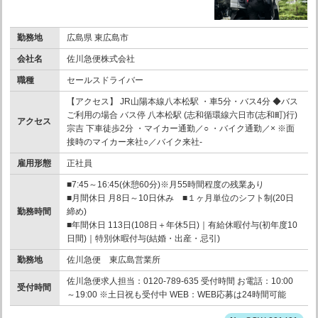
勤務地
広島県 東広島市
会社名
佐川急便株式会社
職種
セールスドライバー
【アクセス】 JR山陽本線八本松駅 ・車5分・バス4分 ◆バス
ご利用の場合 バス停 八本松駅 (志和循環線六日市(志和町)行)
アクセス
宗吉 下車徒歩2分 ・マイカー通勤／○ ・バイク通勤／× ※面
接時のマイカー来社○／バイク来社-
雇用形態
正社員
■7:45～16:45(休憩60分)※月55時間程度の残業あり
■月間休日 月8日～10日休み ■１ヶ月単位のシフト制(20日
勤務時間
締め)
■年間休日 113日(108日＋年休5日)｜有給休暇付与(初年度10
日間)｜特別休暇付与(結婚・出産・忌引)
勤務地
佐川急便 東広島営業所
佐川急便求人担当：0120-789-635 受付時間 お電話：10:00
受付時間
～19:00 ※土日祝も受付中 WEB：WEB応募は24時間可能