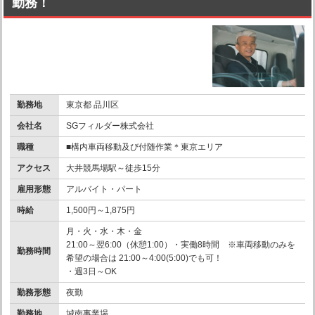
勤務！
勤務地
東京都 品川区
会社名
SGフィルダー株式会社
職種
■構内車両移動及び付随作業＊東京エリア
アクセス
大井競馬場駅～徒歩15分
雇用形態
アルバイト・パート
時給
1,500円～1,875円
月・火・水・木・金
21:00～翌6:00（休憩1:00）・実働8時間 ※車両移動のみを
勤務時間
希望の場合は 21:00～4:00(5:00)でも可！
・週3日～OK
勤務形態
夜勤
勤務地
城南事業場