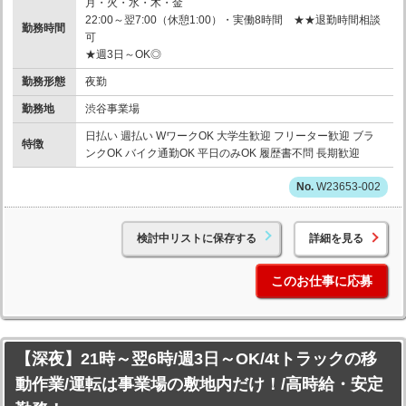
月・火・水・木・金
22:00～翌7:00（休憩1:00）・実働8時間 ★★退勤時間相談
勤務時間
可
★週3日～OK◎
勤務形態
夜勤
勤務地
渋谷事業場
日払い 週払い WワークOK 大学生歓迎 フリーター歓迎 ブラ
特徴
ンクOK バイク通勤OK 平日のみOK 履歴書不問 長期歓迎
W23653-002
検討中リストに保存する
詳細を見る
このお仕事に応募
【深夜】21時～翌6時/週3日～OK/4tトラックの移
動作業/運転は事業場の敷地内だけ！/高時給・安定