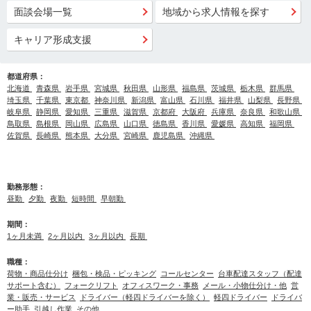
面談会場一覧
地域から求人情報を探す
キャリア形成支援
都道府県：
北海道
青森県
岩手県
宮城県
秋田県
山形県
福島県
茨城県
栃木県
群馬県
埼玉県
千葉県
東京都
神奈川県
新潟県
富山県
石川県
福井県
山梨県
長野県
岐阜県
静岡県
愛知県
三重県
滋賀県
京都府
大阪府
兵庫県
奈良県
和歌山県
鳥取県
島根県
岡山県
広島県
山口県
徳島県
香川県
愛媛県
高知県
福岡県
佐賀県
長崎県
熊本県
大分県
宮崎県
鹿児島県
沖縄県
勤務形態：
昼勤
夕勤
夜勤
短時間
早朝勤
期間：
1ヶ月未満
2ヶ月以内
3ヶ月以内
長期
職種：
荷物・商品仕分け
梱包・検品・ピッキング
コールセンター
台車配達スタッフ（配達
サポート含む）
フォークリフト
オフィスワーク・事務
メール・小物仕分け・他
営
業・販売・サービス
ドライバー（軽四ドライバーを除く）
軽四ドライバー
ドライバ
ー助手
引越し作業
その他