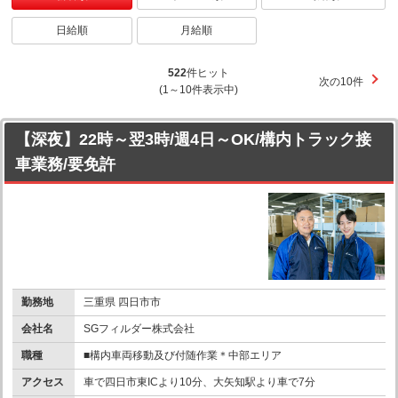
日給順
月給順
522
件ヒット
次の10件
(1～10件表示中)
【深夜】22時～翌3時/週4日～OK/構内トラック接
車業務/要免許
勤務地
三重県 四日市市
会社名
SGフィルダー株式会社
職種
■構内車両移動及び付随作業＊中部エリア
アクセス
車で四日市東ICより10分、大矢知駅より車で7分