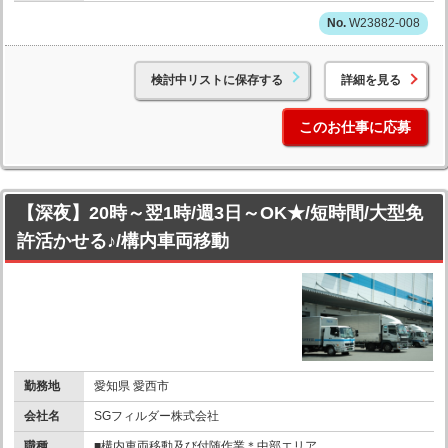
W23882-008
検討中リストに保存する
詳細を見る
このお仕事に応募
【深夜】20時～翌1時/週3日～OK★/短時間/大型免
許活かせる♪/構内車両移動
勤務地
愛知県 愛西市
会社名
SGフィルダー株式会社
職種
■構内車両移動及び付随作業＊中部エリア