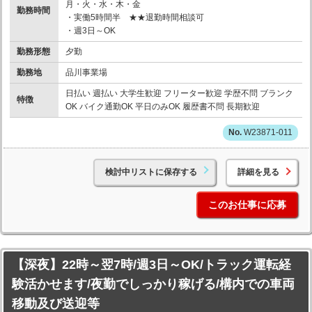
月・火・水・木・金
勤務時間
・実働5時間半 ★★退勤時間相談可
・週3日～OK
勤務形態
夕勤
勤務地
品川事業場
日払い 週払い 大学生歓迎 フリーター歓迎 学歴不問 ブランク
特徴
OK バイク通勤OK 平日のみOK 履歴書不問 長期歓迎
W23871-011
検討中リストに保存する
詳細を見る
このお仕事に応募
【深夜】22時～翌7時/週3日～OK/トラック運転経
験活かせます/夜勤でしっかり稼げる/構内での車両
移動及び送迎等