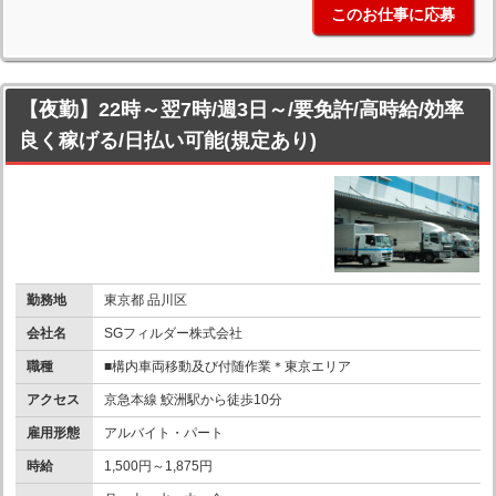
このお仕事に応募
【夜勤】22時～翌7時/週3日～/要免許/高時給/効率
良く稼げる/日払い可能(規定あり)
勤務地
東京都 品川区
会社名
SGフィルダー株式会社
職種
■構内車両移動及び付随作業＊東京エリア
アクセス
京急本線 鮫洲駅から徒歩10分
雇用形態
アルバイト・パート
時給
1,500円～1,875円