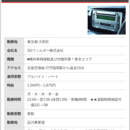
勤務地
東京都 大田区
会社名
SGフィルダー株式会社
職種
■構内車両移動及び付随作業＊東京エリア
アクセス
京急空港線 穴守稲荷駅から徒歩15分
雇用形態
アルバイト・パート
時給
1,500円～1,875円
月・火・水・木・金
勤務時間
22:00～翌7:00 (休憩1:00)・実働8時間 ★★退勤時間相談可
・週3日～OK
勤務形態
夜勤
勤務地
品川事業場