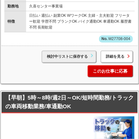
勤務地
久喜センター事業場
日払い 週払い 副業OK WワークOK 主婦・主夫歓迎 フリータ
特徴
ー歓迎 学歴不問 ブランクOK バイク通勤OK 車通勤OK 履歴書
不問 長期歓迎
W27708-004
検討中リストに保存する
詳細を見る
このお仕事に応募
【早朝】5時～8時/週2日～OK/短時間勤務/トラック
の車両移動業務/車通勤OK