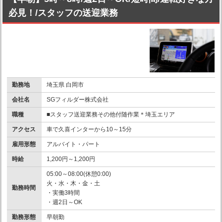
必見！/スタッフの送迎業務
勤務地
埼玉県 白岡市
会社名
SGフィルダー株式会社
職種
■スタッフ送迎業務その他付随作業＊埼玉エリア
アクセス
車で久喜インターから10～15分
雇用形態
アルバイト・パート
時給
1,200円～1,200円
05:00～08:00(休憩0:00)
火・水・木・金・土
勤務時間
・実働3時間
・週2日～OK
勤務形態
早朝勤