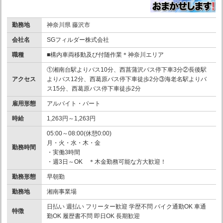
勤務地
神奈川県 藤沢市
会社名
SGフィルダー株式会社
職種
■構内車両移動及び付随作業＊神奈川エリア
①湘南台駅よりバス10分、西菖蒲沢バス停下車3分②長後駅
アクセス
よりバス12分、西葛原バス停下車徒歩2分③海老名駅よりバ
ス15分、西葛原バス停下車徒歩2分
雇用形態
アルバイト・パート
時給
1,263円～1,263円
05:00～08:00(休憩0:00)
月・火・水・木・金
勤務時間
・実働3時間
・週3日～OK ＊木金勤務可能な方大歓迎！
勤務形態
早朝勤
勤務地
湘南事業場
日払い 週払い フリーター歓迎 学歴不問 バイク通勤OK 車通
特徴
勤OK 履歴書不問 即日OK 長期歓迎