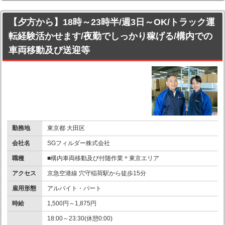
【夕方から】18時～23時半/週3日～OK/トラック運
転経験活かせます/夜勤でしっかり稼げる/構内での
車両移動及び送迎等
勤務地
東京都 大田区
会社名
SGフィルダー株式会社
職種
■構内車両移動及び付随作業＊東京エリア
アクセス
京急空港線 穴守稲荷駅から徒歩15分
雇用形態
アルバイト・パート
時給
1,500円～1,875円
18:00～23:30(休憩0:00)