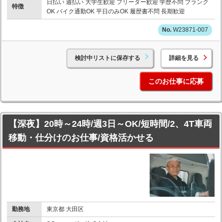
日払い 週払い 大学生歓迎 フリーター歓迎 学歴不問 ブランク
特徴
OK バイク通勤OK 平日のみOK 履歴書不問 長期歓迎
W23871-007
検討中リストに保存する
詳細を見る
このお仕事に応募
【深夜】20時～24時/週3日～OK/短時間/2、4T車両
移動・仕分けのお仕事/資格活かせる
勤務地
東京都 大田区