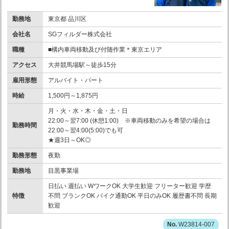
勤務地
東京都 品川区
会社名
SGフィルダー株式会社
職種
■構内車両移動及び付随作業＊東京エリア
アクセス
大井競馬場駅～徒歩15分
雇用形態
アルバイト・パート
時給
1,500円～1,875円
月・火・水・木・金・土・日
22:00～翌7:00 (休憩1:00) ※車両移動のみを希望の場合は
勤務時間
22:00～翌4:00(5:00)でも可
★週3日～OK◎
勤務形態
夜勤
勤務地
目黒事業場
日払い 週払い WワークOK 大学生歓迎 フリーター歓迎 学歴
特徴
不問 ブランクOK バイク通勤OK 平日のみOK 履歴書不問 長期
歓迎
W23814-007