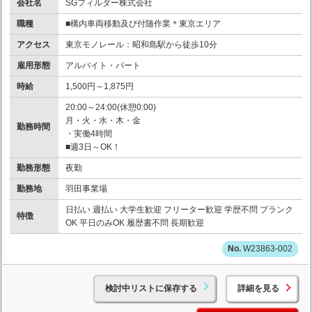
会社名
SGフィルダー株式会社
職種
■構内車両移動及び付随作業＊東京エリア
アクセス
東京モノレール：昭和島駅から徒歩10分
雇用形態
アルバイト・パート
時給
1,500円～1,875円
20:00～24:00(休憩0:00)
月・火・水・木・金
勤務時間
・実働4時間
■週3日～OK！
勤務形態
夜勤
勤務地
羽田事業場
日払い 週払い 大学生歓迎 フリーター歓迎 学歴不問 ブランク
特徴
OK 平日のみOK 履歴書不問 長期歓迎
W23863-002
検討中リストに保存する
詳細を見る