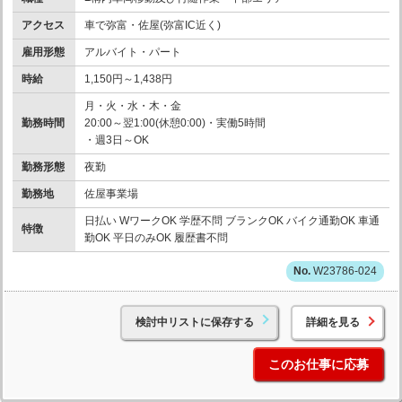
アクセス
車で弥富・佐屋(弥富IC近く)
雇用形態
アルバイト・パート
時給
1,150円～1,438円
月・火・水・木・金
勤務時間
20:00～翌1:00(休憩0:00)・実働5時間
・週3日～OK
勤務形態
夜勤
勤務地
佐屋事業場
日払い WワークOK 学歴不問 ブランクOK バイク通勤OK 車通
特徴
勤OK 平日のみOK 履歴書不問
W23786-024
検討中リストに保存する
詳細を見る
このお仕事に応募