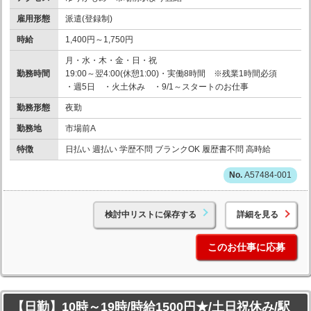
雇用形態
派遣(登録制)
時給
1,400円～1,750円
月・水・木・金・日・祝
勤務時間
19:00～翌4:00(休憩1:00)・実働8時間 ※残業1時間必須
・週5日 ・火土休み ・9/1～スタートのお仕事
勤務形態
夜勤
勤務地
市場前A
特徴
日払い 週払い 学歴不問 ブランクOK 履歴書不問 高時給
A57484-001
検討中リストに保存する
詳細を見る
このお仕事に応募
【日勤】10時～19時/時給1500円★/土日祝休み/駅