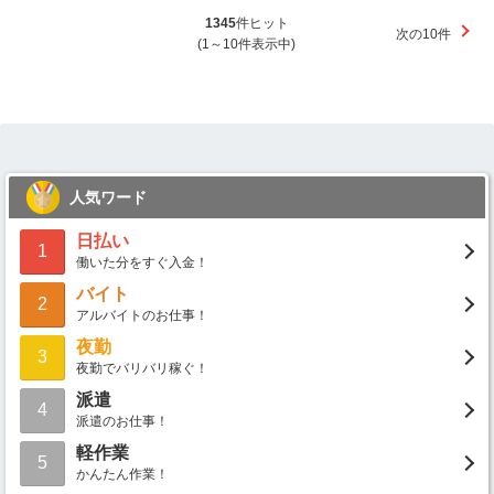
1345
件ヒット
次の10件
(1～10件表示中)
人気ワード
日払い
1
働いた分をすぐ入金！
バイト
2
アルバイトのお仕事！
夜勤
3
夜勤でバリバリ稼ぐ！
派遣
4
派遣のお仕事！
軽作業
5
かんたん作業！