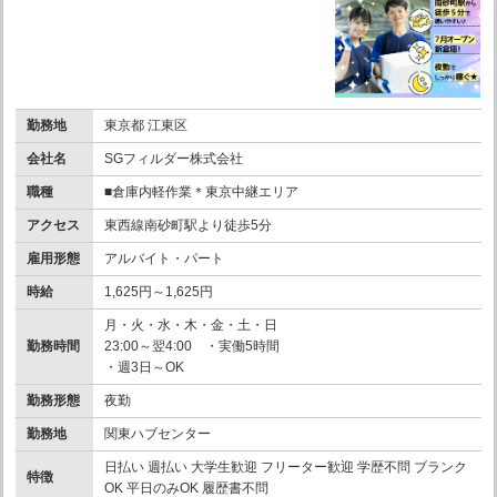
勤務地
東京都 江東区
会社名
SGフィルダー株式会社
職種
■倉庫内軽作業＊東京中継エリア
アクセス
東西線南砂町駅より徒歩5分
雇用形態
アルバイト・パート
時給
1,625円～1,625円
月・火・水・木・金・土・日
勤務時間
23:00～翌4:00 ・実働5時間
・週3日～OK
勤務形態
夜勤
勤務地
関東ハブセンター
日払い 週払い 大学生歓迎 フリーター歓迎 学歴不問 ブランク
特徴
OK 平日のみOK 履歴書不問