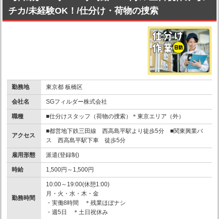
チカ/未経験OK！/仕分け・荷物の捜索
勤務地
東京都 板橋区
会社名
SGフィルダー株式会社
職種
■仕分けスタッフ（荷物の捜索）＊東京エリア（外）
■都営地下鉄三田線 西高島平駅より徒歩5分 ■関東興業バ
アクセス
ス 西高島平駅下車 徒歩5分
雇用形態
派遣(登録制)
時給
1,500円～1,500円
10:00～19:00(休憩1:00)
月・火・水・木・金
勤務時間
・実働8時間 ＊残業ほぼナシ
・週5日 ＊土日祝休み