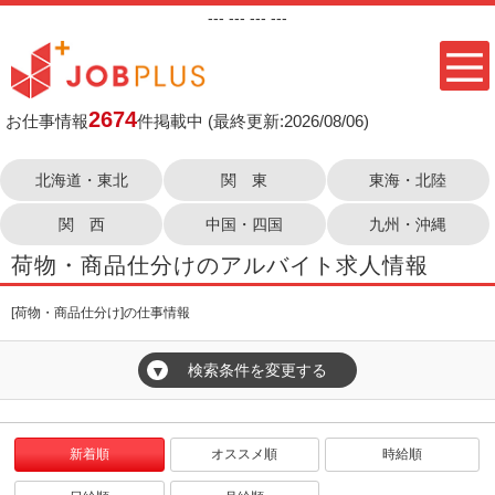
---
--- ---
---
2674
お仕事情報
件掲載中
(最終更新:2026/08/06)
北海道・東北
関 東
東海・北陸
関 西
中国・四国
九州・沖縄
荷物・商品仕分けのアルバイト求人情報
[荷物・商品仕分け]の仕事情報
検索条件を変更する
▼
新着順
オススメ順
時給順