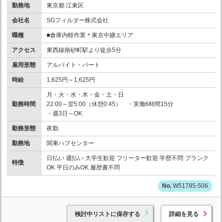
勤務地
東京都 江東区
会社名
SGフィルダー株式会社
職種
■倉庫内軽作業＊東京中継エリア
アクセス
東西線南砂町駅より徒歩5分
雇用形態
アルバイト・パート
時給
1,625円～1,625円
月・火・水・木・金・土・日
勤務時間
22:00～翌5:00（休憩0:45） ・実働6時間15分
・週3日～OK
勤務形態
夜勤
勤務地
関東ハブセンター
日払い 週払い 大学生歓迎 フリーター歓迎 学歴不問 ブランク
特徴
OK 平日のみOK 履歴書不問
W51785-506
検討中リストに保存する
詳細を見る