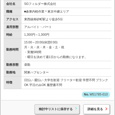
会社名
SGフィルダー株式会社
職種
■倉庫内軽作業＊東京中継エリア
アクセス
東西線南砂町駅より徒歩5分
雇用形態
アルバイト・パート
時給
1,300円～1,300円
15:00～20:00(休憩0:00)
月・火・水・木・金・土・祝
勤務時間
・実働5時間
・曜日を決めて週1日からの勤務になります。
勤務形態
昼勤
勤務地
関東ハブセンター
日払い 週払い 大学生歓迎 フリーター歓迎 学歴不問 ブランク
特徴
OK 平日のみOK 履歴書不問
W51785-010
検討中リストに保存する
詳細を見る