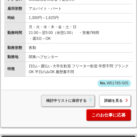
雇用形態
アルバイト・パート
時給
1,300円～1,625円
月・火・水・木・金・土・日
勤務時間
21:00～翌5:00（休憩1:00） ・実働7時間
・週3日～OK
勤務形態
夜勤
勤務地
関東ハブセンター
日払い 週払い 大学生歓迎 フリーター歓迎 学歴不問 ブランク
特徴
OK 平日のみOK 履歴書不問
W51785-505
検討中リストに保存する
詳細を見る
このお仕事に応募