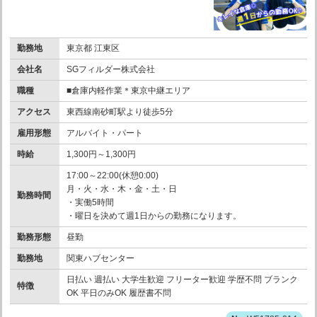
勤務地
東京都 江東区
会社名
SGフィルダー株式会社
職種
■倉庫内軽作業＊東京中継エリア
アクセス
東西線南砂町駅より徒歩5分
雇用形態
アルバイト・パート
時給
1,300円～1,300円
17:00～22:00(休憩0:00)
月・火・水・木・金・土・日
勤務時間
・実働5時間
・曜日を決めて週1日からの勤務になります。
勤務形態
昼勤
勤務地
関東ハブセンター
日払い 週払い 大学生歓迎 フリーター歓迎 学歴不問 ブランク
特徴
OK 平日のみOK 履歴書不問