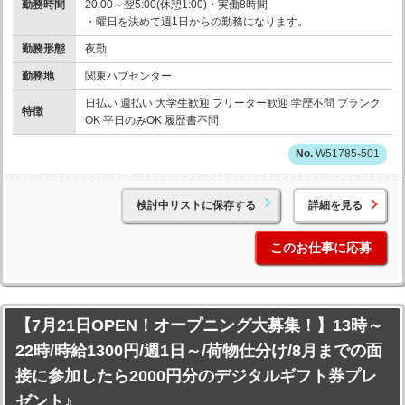
勤務時間
20:00～翌5:00(休憩1:00)・実働8時間
・曜日を決めて週1日からの勤務になります。
勤務形態
夜勤
勤務地
関東ハブセンター
日払い 週払い 大学生歓迎 フリーター歓迎 学歴不問 ブランク
特徴
OK 平日のみOK 履歴書不問
W51785-501
検討中リストに保存する
詳細を見る
このお仕事に応募
【7月21日OPEN！オープニング大募集！】13時～
22時/時給1300円/週1日～/荷物仕分け/8月までの面
接に参加したら2000円分のデジタルギフト券プレ
ゼント♪