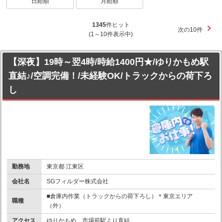
日給順
月給順
1345
件ヒット
次の10件
(1～10件表示中)
【深夜】19時～翌4時/時給1400円★/ゆりかもめ駅
直結♪/空調完備！/未経験OK/トラックからの荷下ろ
し
勤務地
東京都 江東区
会社名
SGフィルダー株式会社
■倉庫内作業（トラックからの荷下ろし）＊東京エリア
職種
（外）
アクセス
ゆりかもめ 市場前駅より直結