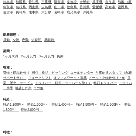
岐阜県
静岡県
愛知県
三重県
滋賀県
京都府
大阪府
兵庫県
奈良県
和歌山県
鳥取県
島根県
岡山県
広島県
山口県
徳島県
香川県
愛媛県
高知県
福岡県
佐賀県
長崎県
熊本県
大分県
宮崎県
鹿児島県
沖縄県
勤務形態：
昼勤
夕勤
夜勤
短時間
早朝勤
期間：
1ヶ月未満
2ヶ月以内
3ヶ月以内
長期
職種：
荷物・商品仕分け
梱包・検品・ピッキング
コールセンター
台車配達スタッフ（配達
サポート含む）
フォークリフト
オフィスワーク・事務
メール・小物仕分け・他
営
業・販売・サービス
ドライバー（軽四ドライバーを除く）
軽四ドライバー
ドライバ
ー助手
引越し作業
その他
時給：
時給1,200円～
時給1,300円～
時給1,400円～
時給1,500円～
時給1,600円～
時給
1,800円～
時給2,000円～
特徴：