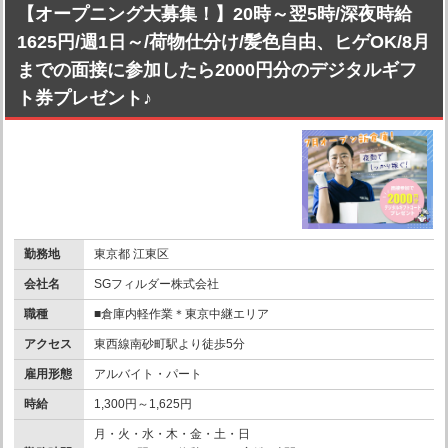
【オープニング大募集！】20時～翌5時/深夜時給
1625円/週1日～/荷物仕分け/髪色自由、ヒゲOK/8月
までの面接に参加したら2000円分のデジタルギフ
ト券プレゼント♪
勤務地
東京都 江東区
会社名
SGフィルダー株式会社
職種
■倉庫内軽作業＊東京中継エリア
アクセス
東西線南砂町駅より徒歩5分
雇用形態
アルバイト・パート
時給
1,300円～1,625円
月・火・水・木・金・土・日