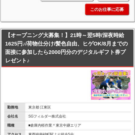
このお仕事に応募
【オープニング大募集！】21時～翌5時/深夜時給
1625円♪/荷物仕分け/髪色自由、ヒゲOK/8月までの
面接に参加したら2000円分のデジタルギフト券プ
レゼント♪
勤務地
東京都 江東区
会社名
SGフィルダー株式会社
職種
■倉庫内軽作業＊東京中継エリア
アクセス
東西線南砂町駅より徒歩5分