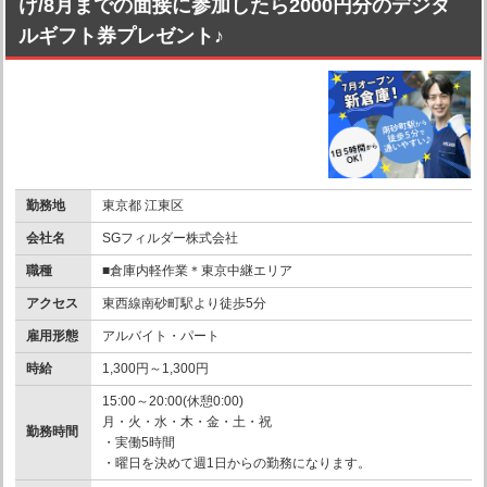
け/8月までの面接に参加したら2000円分のデジタ
ルギフト券プレゼント♪
勤務地
東京都 江東区
会社名
SGフィルダー株式会社
職種
■倉庫内軽作業＊東京中継エリア
アクセス
東西線南砂町駅より徒歩5分
雇用形態
アルバイト・パート
時給
1,300円～1,300円
15:00～20:00(休憩0:00)
月・火・水・木・金・土・祝
勤務時間
・実働5時間
・曜日を決めて週1日からの勤務になります。