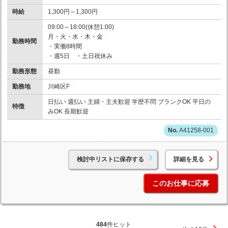
時給
1,300円～1,300円
09:00～18:00(休憩1:00)
月・火・水・木・金
勤務時間
・実働8時間
・週5日 ・土日祝休み
勤務形態
昼勤
勤務地
川崎区F
日払い 週払い 主婦・主夫歓迎 学歴不問 ブランクOK 平日の
特徴
みOK 長期歓迎
A41258-001
検討中リストに保存する
詳細を見る
このお仕事に応募
484
件ヒット