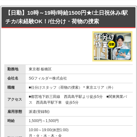
【日勤】10時～19時/時給1500円★/土日祝休み/駅
チカ/未経験OK！/仕分け・荷物の捜索
勤務地
東京都 板橋区
会社名
SGフィルダー株式会社
職種
■仕分けスタッフ（荷物の捜索）＊東京エリア（外）
■都営地下鉄三田線 西高島平駅より徒歩5分 ■関東興業バ
アクセス
ス 西高島平駅下車 徒歩5分
雇用形態
派遣(登録制)
時給
1,500円～1,500円
10:00～19:00(休憩1:00)
月・火・水・木・金