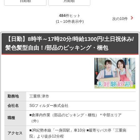
日給順
月給順
484
件ヒット
次の10件
(1～10件表示中)
【日勤】8時半～17時20分/時給1300円/土日祝休み/
髪色髪型自由！/部品のピッキング・梱包
勤務地
三重県 津市
会社名
SGフィルダー株式会社
■倉庫内作業（部品のピッキング・梱包）＊中部エリア
職種
（外）
■JR紀勢本線「一身田駅」車10分 ■最寄りバス停「三重病
アクセス
院」より徒歩12分程