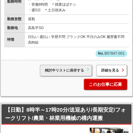
勤務時間
・実働8時間 ＊残業ほぼナシ
・週5日 ＊土日祝休み
勤務形態
昼勤
勤務地
高島平SG
日払い 週払い 学歴不問 ブランクOK 平日のみOK 履歴書不問
特徴
高時給
B57847-001
検討中リストに保存する
詳細を見る
このお仕事に応募
【日勤】8時半～17時20分/送迎あり/長期安定/フォ
ークリフト/農業・林業用機械の構内運搬