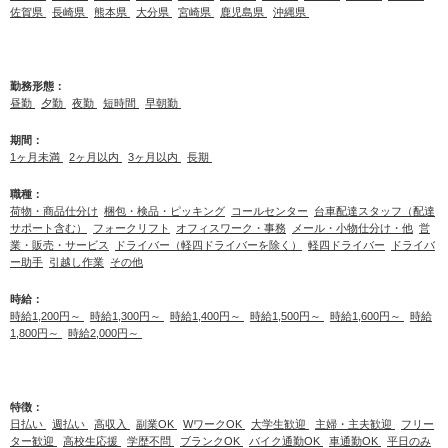
佐賀県
長崎県
熊本県
大分県
宮崎県
鹿児島県
沖縄県
勤務形態：
昼勤
夕勤
夜勤
短時間
早朝勤
期間：
1ヶ月未満
2ヶ月以内
3ヶ月以内
長期
職種：
荷物・商品仕分け
梱包・検品・ピッキング
コールセンター
台車配達スタッフ（配達
サポート含む）
フォークリフト
オフィスワーク・事務
メール・小物仕分け・他
営
業・販売・サービス
ドライバー（軽四ドライバーを除く）
軽四ドライバー
ドライバ
ー助手
引越し作業
その他
時給：
時給1,200円～
時給1,300円～
時給1,400円～
時給1,500円～
時給1,600円～
時給
1,800円～
時給2,000円～
特徴：
日払い
週払い
高収入
副業OK
WワークOK
大学生歓迎
主婦・主夫歓迎
フリー
ター歓迎
高校生応援
学歴不問
ブランクOK
バイク通勤OK
車通勤OK
平日のみ