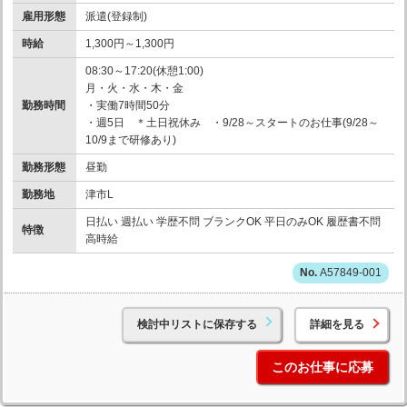
雇用形態
派遣(登録制)
時給
1,300円～1,300円
08:30～17:20(休憩1:00)
月・火・水・木・金
勤務時間
・実働7時間50分
・週5日 ＊土日祝休み ・9/28～スタートのお仕事(9/28～
10/9まで研修あり)
勤務形態
昼勤
勤務地
津市L
日払い 週払い 学歴不問 ブランクOK 平日のみOK 履歴書不問
特徴
高時給
A57849-001
検討中リストに保存する
詳細を見る
このお仕事に応募