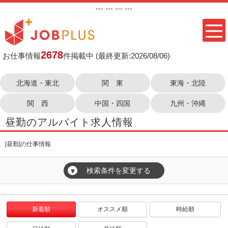
---
--- ---
---
2678
お仕事情報
件掲載中
(最終更新:2026/08/06)
北海道・東北
関 東
東海・北陸
関 西
中国・四国
九州・沖縄
昼勤のアルバイト求人情報
[昼勤]の仕事情報
検索条件を変更する
▼
新着順
オススメ順
時給順