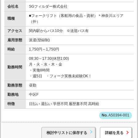
会社名
SGフィルダー株式会社
■フォークリフト（客船用の食品・資材）＊神奈川エリア
職種
（外）
アクセス
関内駅からバス10分 ※送迎バス有
雇用形態
派遣(登録制)
時給
1,750円～1,750円
08:30～17:30(休憩1:00)
月・火・水・木・金
勤務時間
・実働8時間
・週5日 ・フォーク実務未経験OK！
勤務形態
昼勤
勤務地
中区F
特徴
日払い 週払い 学歴不問 履歴書不問 高時給
A50394-001
検討中リストに保存する
詳細を見る