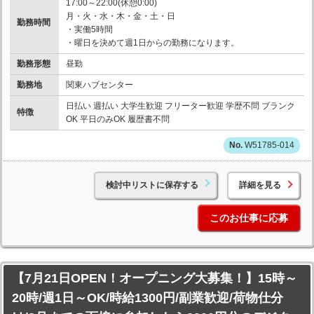
17:00～22:00(休憩0:00)
月・火・水・木・金・土・日
勤務時間
・実働5時間
・曜日を決めて週1日からの勤務になります。
勤務形態
昼勤
勤務地
関東ハブセンター
日払い 週払い 大学生歓迎 フリーター歓迎 学歴不問 ブランク
特徴
OK 平日のみOK 履歴書不問
W51785-014
検討中リストに保存する
詳細を見る
このお仕事に応募
【7月21日OPEN！オープニング大募集！】15時～
20時/週1日～OK/時給1300円/副業歓迎/荷物仕分