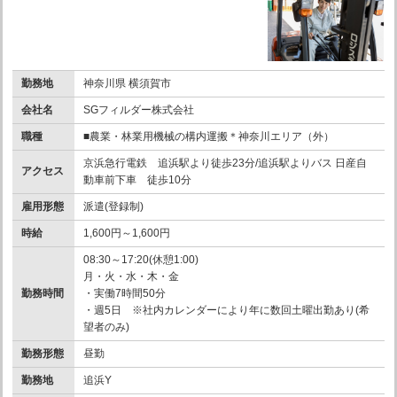
勤務地
神奈川県 横須賀市
会社名
SGフィルダー株式会社
職種
■農業・林業用機械の構内運搬＊神奈川エリア（外）
京浜急行電鉄 追浜駅より徒歩23分/追浜駅よりバス 日産自
アクセス
動車前下車 徒歩10分
雇用形態
派遣(登録制)
時給
1,600円～1,600円
08:30～17:20(休憩1:00)
月・火・水・木・金
勤務時間
・実働7時間50分
・週5日 ※社内カレンダーにより年に数回土曜出勤あり(希
望者のみ)
勤務形態
昼勤
勤務地
追浜Y