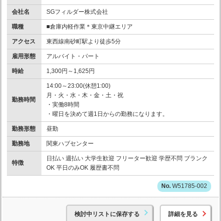
会社名
SGフィルダー株式会社
職種
■倉庫内軽作業＊東京中継エリア
アクセス
東西線南砂町駅より徒歩5分
雇用形態
アルバイト・パート
時給
1,300円～1,625円
14:00～23:00(休憩1:00)
月・火・水・木・金・土・祝
勤務時間
・実働8時間
・曜日を決めて週1日からの勤務になります。
勤務形態
昼勤
勤務地
関東ハブセンター
日払い 週払い 大学生歓迎 フリーター歓迎 学歴不問 ブランク
特徴
OK 平日のみOK 履歴書不問
W51785-002
検討中リストに保存する
詳細を見る