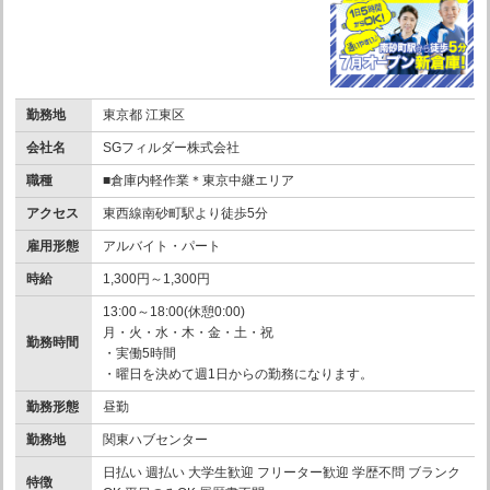
勤務地
東京都 江東区
会社名
SGフィルダー株式会社
職種
■倉庫内軽作業＊東京中継エリア
アクセス
東西線南砂町駅より徒歩5分
雇用形態
アルバイト・パート
時給
1,300円～1,300円
13:00～18:00(休憩0:00)
月・火・水・木・金・土・祝
勤務時間
・実働5時間
・曜日を決めて週1日からの勤務になります。
勤務形態
昼勤
勤務地
関東ハブセンター
日払い 週払い 大学生歓迎 フリーター歓迎 学歴不問 ブランク
特徴