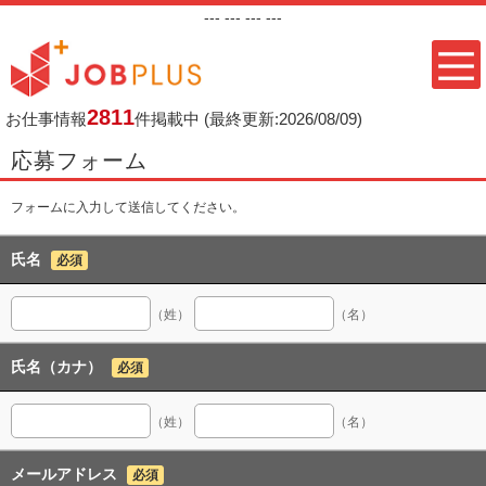
---
--- ---
---
2811
お仕事情報
件掲載中
(最終更新:2026/08/09)
応募フォーム
フォームに入力して送信してください。
氏名
必須
（姓）
（名）
氏名（カナ）
必須
（姓）
（名）
メールアドレス
必須