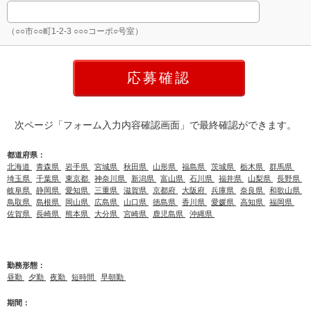
（○○市○○町1-2-3 ○○○コーポ○号室）
次ページ「フォーム入力内容確認画面」で最終確認ができます。
都道府県：
北海道
青森県
岩手県
宮城県
秋田県
山形県
福島県
茨城県
栃木県
群馬県
埼玉県
千葉県
東京都
神奈川県
新潟県
富山県
石川県
福井県
山梨県
長野県
岐阜県
静岡県
愛知県
三重県
滋賀県
京都府
大阪府
兵庫県
奈良県
和歌山県
鳥取県
島根県
岡山県
広島県
山口県
徳島県
香川県
愛媛県
高知県
福岡県
佐賀県
長崎県
熊本県
大分県
宮崎県
鹿児島県
沖縄県
勤務形態：
昼勤
夕勤
夜勤
短時間
早朝勤
期間：