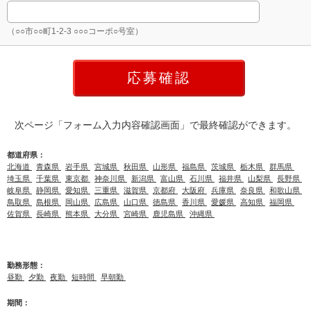
（○○市○○町1-2-3 ○○○コーポ○号室）
次ページ「フォーム入力内容確認画面」で最終確認ができます。
都道府県：
北海道
青森県
岩手県
宮城県
秋田県
山形県
福島県
茨城県
栃木県
群馬県
埼玉県
千葉県
東京都
神奈川県
新潟県
富山県
石川県
福井県
山梨県
長野県
岐阜県
静岡県
愛知県
三重県
滋賀県
京都府
大阪府
兵庫県
奈良県
和歌山県
鳥取県
島根県
岡山県
広島県
山口県
徳島県
香川県
愛媛県
高知県
福岡県
佐賀県
長崎県
熊本県
大分県
宮崎県
鹿児島県
沖縄県
勤務形態：
昼勤
夕勤
夜勤
短時間
早朝勤
期間：