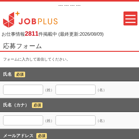
---
--- ---
---
2811
お仕事情報
件掲載中
(最終更新:2026/08/09)
応募フォーム
フォームに入力して送信してください。
氏名
必須
（姓）
（名）
氏名（カナ）
必須
（姓）
（名）
メールアドレス
必須