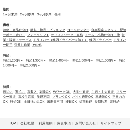
期間：
1ヶ月未満
2ヶ月以内
3ヶ月以内
長期
職種：
荷物・商品仕分け
梱包・検品・ピッキング
コールセンター
台車配達スタッフ（配達
サポート含む）
フォークリフト
オフィスワーク・事務
メール・小物仕分け・他
営
業・販売・サービス
ドライバー（軽四ドライバーを除く）
軽四ドライバー
ドライバ
ー助手
引越し作業
その他
時給：
時給1,200円～
時給1,300円～
時給1,400円～
時給1,500円～
時給1,600円～
時給
1,800円～
時給2,000円～
特徴：
日払い
週払い
高収入
副業OK
WワークOK
大学生歓迎
主婦・主夫歓迎
フリー
ター歓迎
高校生応援
学歴不問
ブランクOK
バイク通勤OK
車通勤OK
平日のみ
OK
時短OK
土日祝のみOK
履歴書不問
即日OK
短期歓迎
長期歓迎
高時給
TOP
会社概要
利用規約
免責事項
お問い合わせ
サイトマップ