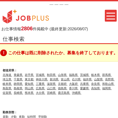
---
--- ---
---
2806
お仕事情報
件掲載中
(最終更新:2026/08/07)
仕事検索
この仕事は既に削除されたか、募集を終了しております。
都道府県：
北海道
青森県
岩手県
宮城県
秋田県
山形県
福島県
茨城県
栃木県
群馬県
埼玉県
千葉県
東京都
神奈川県
新潟県
富山県
石川県
福井県
山梨県
長野県
岐阜県
静岡県
愛知県
三重県
滋賀県
京都府
大阪府
兵庫県
奈良県
和歌山県
鳥取県
島根県
岡山県
広島県
山口県
徳島県
香川県
愛媛県
高知県
福岡県
佐賀県
長崎県
熊本県
大分県
宮崎県
鹿児島県
沖縄県
勤務形態：
昼勤
夕勤
夜勤
短時間
早朝勤