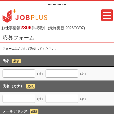
---
--- ---
---
2806
お仕事情報
件掲載中
(最終更新:2026/08/07)
応募フォーム
フォームに入力して送信してください。
氏名
必須
（姓）
（名）
氏名（カナ）
必須
（姓）
（名）
メールアドレス
必須