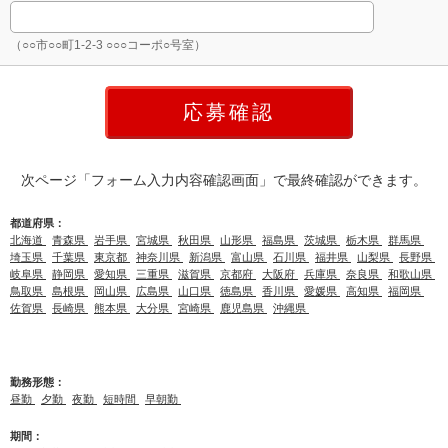
（○○市○○町1-2-3 ○○○コーポ○号室）
次ページ「フォーム入力内容確認画面」で最終確認ができます。
都道府県：
北海道
青森県
岩手県
宮城県
秋田県
山形県
福島県
茨城県
栃木県
群馬県
埼玉県
千葉県
東京都
神奈川県
新潟県
富山県
石川県
福井県
山梨県
長野県
岐阜県
静岡県
愛知県
三重県
滋賀県
京都府
大阪府
兵庫県
奈良県
和歌山県
鳥取県
島根県
岡山県
広島県
山口県
徳島県
香川県
愛媛県
高知県
福岡県
佐賀県
長崎県
熊本県
大分県
宮崎県
鹿児島県
沖縄県
勤務形態：
昼勤
夕勤
夜勤
短時間
早朝勤
期間：