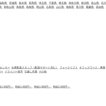
福島県
茨城県
栃木県
群馬県
埼玉県
千葉県
東京都
神奈川県
新潟県
富山県
石
県
和歌山県
鳥取県
島根県
岡山県
広島県
山口県
徳島県
香川県
愛媛県
高知県
センター
台車配達スタッフ（配達サポート含む）
フォークリフト
オフィスワーク・事務
バー
ドライバー助手
引越し作業
その他
給1,500円～
時給1,600円～
時給1,800円～
時給2,000円～