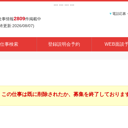
---
--- ---
---
▼
電話応募
2809
仕事情報
件掲載中
終更新:2026/08/07)
仕事検索
登録説明会予約
WEB面談
この仕事は既に削除されたか、募集を終了しておりま