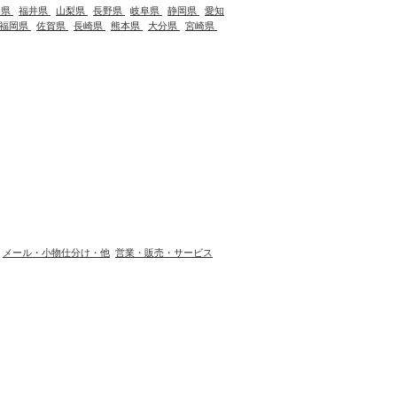
川県
福井県
山梨県
長野県
岐阜県
静岡県
愛知
福岡県
佐賀県
長崎県
熊本県
大分県
宮崎県
メール・小物仕分け・他
営業・販売・サービス