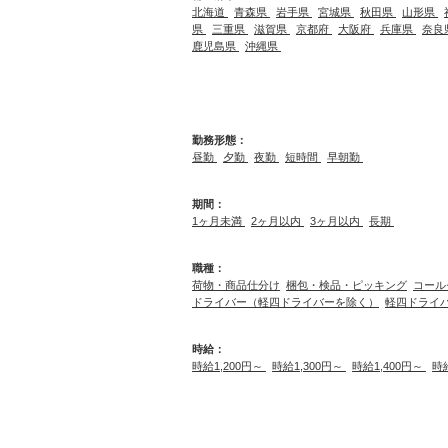
北海道
青森県
岩手県
宮城県
秋田県
山形県
県
三重県
滋賀県
京都府
大阪府
兵庫県
奈良
鹿児島県
沖縄県
勤務形態：
昼勤
夕勤
夜勤
短時間
早朝勤
期間：
1ヶ月未満
2ヶ月以内
3ヶ月以内
長期
職種：
荷物・商品仕分け
梱包・検品・ピッキング
コール
ドライバー（軽四ドライバーを除く）
軽四ドライ
時給：
時給1,200円～
時給1,300円～
時給1,400円～
時