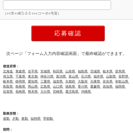
（○○市○○町1-2-3 ○○○コーポ○号室）
次ページ「フォーム入力内容確認画面」で最終確認ができます。
都道府県：
北海道
青森県
岩手県
宮城県
秋田県
山形県
福島県
茨城県
栃木県
群馬県
埼玉県
千葉県
東京都
神奈川県
新潟県
富山県
石川県
福井県
山梨県
長野県
岐阜県
静岡県
愛知県
三重県
滋賀県
京都府
大阪府
兵庫県
奈良県
和歌山県
鳥取県
島根県
岡山県
広島県
山口県
徳島県
香川県
愛媛県
高知県
福岡県
佐賀県
長崎県
熊本県
大分県
宮崎県
鹿児島県
沖縄県
勤務形態：
昼勤
夕勤
夜勤
短時間
早朝勤
期間：