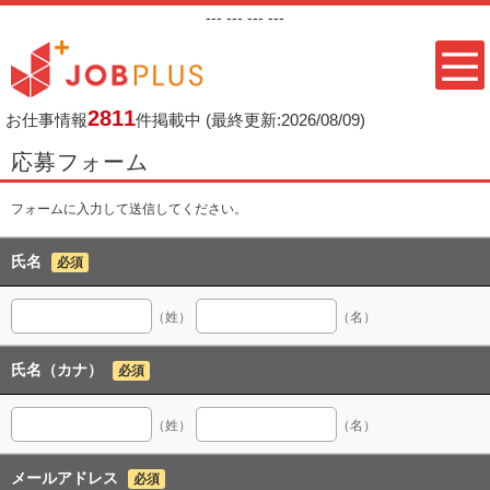
---
--- ---
---
2811
お仕事情報
件掲載中
(最終更新:2026/08/09)
応募フォーム
フォームに入力して送信してください。
氏名
必須
（姓）
（名）
氏名（カナ）
必須
（姓）
（名）
メールアドレス
必須