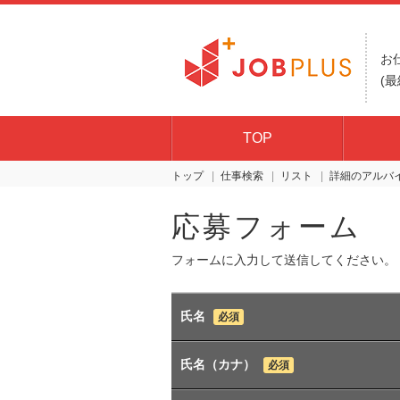
お
(最
TOP
トップ
仕事検索
リスト
詳細
応募フォーム
フォームに入力して送信してください。
氏名
必須
氏名（カナ）
必須