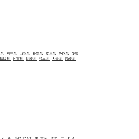
川県
福井県
山梨県
長野県
岐阜県
静岡県
愛知
福岡県
佐賀県
長崎県
熊本県
大分県
宮崎県
メール・小物仕分け・他
営業・販売・サービス