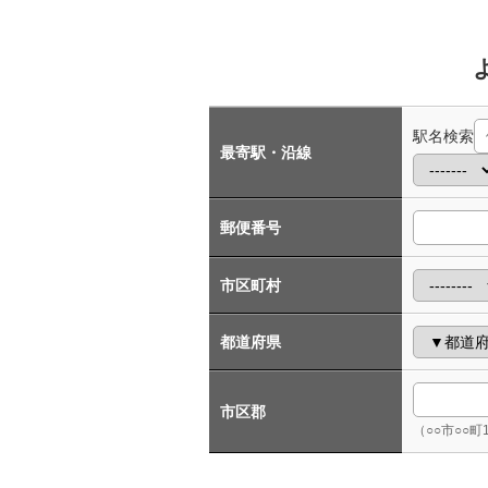
駅名検索
最寄駅・沿線
郵便番号
市区町村
都道府県
市区郡
（○○市○○町1