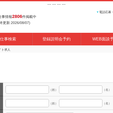
---
--- ---
---
▼
電話応募
2806
仕事情報
件掲載中
終更新:2026/08/07)
仕事検索
登録説明会予約
WEB面談
（姓）
（名）
（姓）
（名）