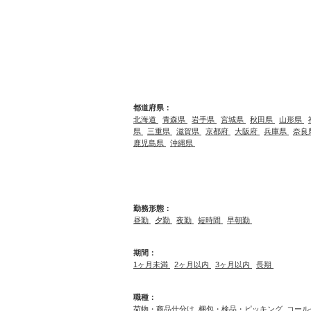
都道府県：
北海道
青森県
岩手県
宮城県
秋田県
山形県
県
三重県
滋賀県
京都府
大阪府
兵庫県
奈良
鹿児島県
沖縄県
勤務形態：
昼勤
夕勤
夜勤
短時間
早朝勤
期間：
1ヶ月未満
2ヶ月以内
3ヶ月以内
長期
職種：
荷物・商品仕分け
梱包・検品・ピッキング
コール