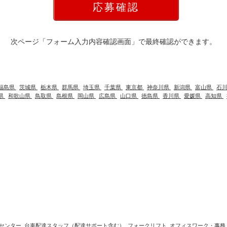
次ページ「フォーム入力内容確認画面」で最終確認ができます。
福島県
茨城県
栃木県
群馬県
埼玉県
千葉県
東京都
神奈川県
新潟県
富山県
石
県
和歌山県
鳥取県
島根県
岡山県
広島県
山口県
徳島県
香川県
愛媛県
高知県
センター
台車配達スタッフ（配達サポート含む）
フォークリフト
オフィスワーク・事務