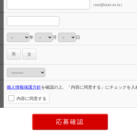
（xxx@xxxx.xx.xx）
年
月
日
男
女
個人情報保護方針
を確認の上、「内容に同意する」にチェックを入
内容に同意する