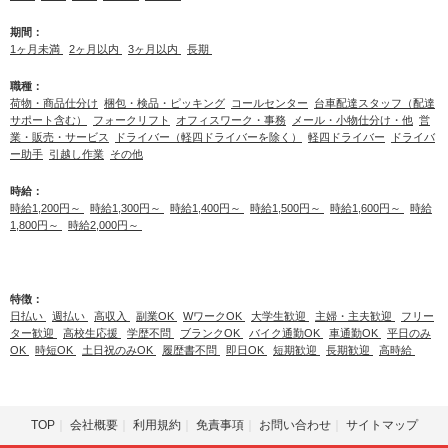
期間：
1ヶ月未満
2ヶ月以内
3ヶ月以内
長期
職種：
荷物・商品仕分け
梱包・検品・ピッキング
コールセンター
台車配達スタッフ（配達
サポート含む）
フォークリフト
オフィスワーク・事務
メール・小物仕分け・他
営
業・販売・サービス
ドライバー（軽四ドライバーを除く）
軽四ドライバー
ドライバ
ー助手
引越し作業
その他
時給：
時給1,200円～
時給1,300円～
時給1,400円～
時給1,500円～
時給1,600円～
時給
1,800円～
時給2,000円～
特徴：
日払い
週払い
高収入
副業OK
WワークOK
大学生歓迎
主婦・主夫歓迎
フリー
ター歓迎
高校生応援
学歴不問
ブランクOK
バイク通勤OK
車通勤OK
平日のみ
OK
時短OK
土日祝のみOK
履歴書不問
即日OK
短期歓迎
長期歓迎
高時給
TOP
会社概要
利用規約
免責事項
お問い合わせ
サイトマップ