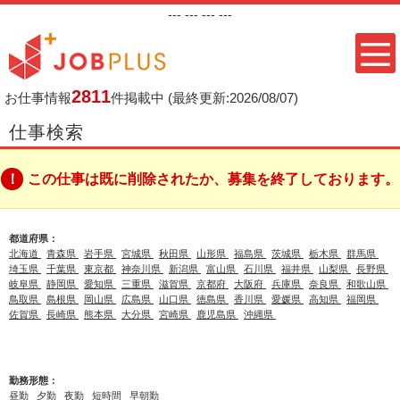
---
--- ---
---
2811
お仕事情報
件掲載中
(最終更新:2026/08/07)
仕事検索
この仕事は既に削除されたか、募集を終了しております。
都道府県：
北海道
青森県
岩手県
宮城県
秋田県
山形県
福島県
茨城県
栃木県
群馬県
埼玉県
千葉県
東京都
神奈川県
新潟県
富山県
石川県
福井県
山梨県
長野県
岐阜県
静岡県
愛知県
三重県
滋賀県
京都府
大阪府
兵庫県
奈良県
和歌山県
鳥取県
島根県
岡山県
広島県
山口県
徳島県
香川県
愛媛県
高知県
福岡県
佐賀県
長崎県
熊本県
大分県
宮崎県
鹿児島県
沖縄県
勤務形態：
昼勤
夕勤
夜勤
短時間
早朝勤