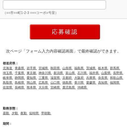
（○○市○○町1-2-3 ○○○コーポ○号室）
次ページ「フォーム入力内容確認画面」で最終確認ができます。
都道府県：
北海道
青森県
岩手県
宮城県
秋田県
山形県
福島県
茨城県
栃木県
群馬県
埼玉県
千葉県
東京都
神奈川県
新潟県
富山県
石川県
福井県
山梨県
長野県
岐阜県
静岡県
愛知県
三重県
滋賀県
京都府
大阪府
兵庫県
奈良県
和歌山県
鳥取県
島根県
岡山県
広島県
山口県
徳島県
香川県
愛媛県
高知県
福岡県
佐賀県
長崎県
熊本県
大分県
宮崎県
鹿児島県
沖縄県
勤務形態：
昼勤
夕勤
夜勤
短時間
早朝勤
期間：