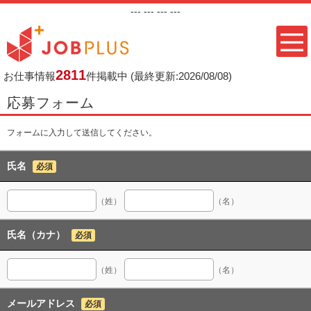
---
--- ---
---
2811
お仕事情報
件掲載中
(最終更新:2026/08/08)
応募フォーム
フォームに入力して送信してください。
氏名
必須
（姓）
（名）
氏名（カナ）
必須
（姓）
（名）
メールアドレス
必須