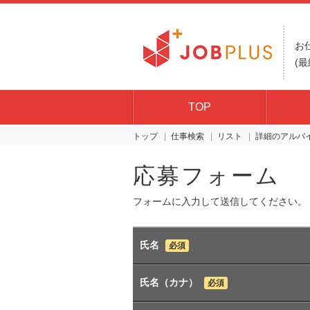
お
(最
TOP
トップ
仕事検索
リスト
詳細
応募フォーム
フォームに入力して送信してください。
氏名
必須
氏名（カナ）
必須