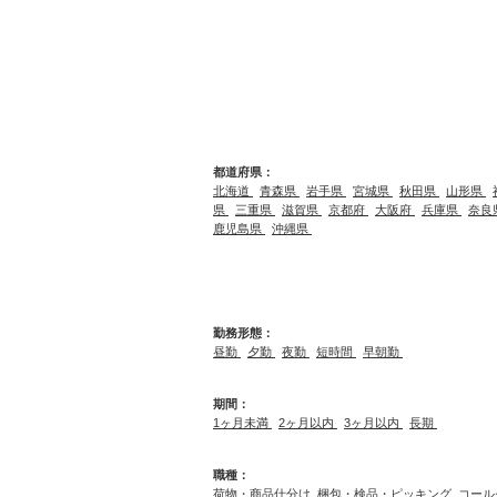
都道府県：
北海道
青森県
岩手県
宮城県
秋田県
山形県
県
三重県
滋賀県
京都府
大阪府
兵庫県
奈良
鹿児島県
沖縄県
勤務形態：
昼勤
夕勤
夜勤
短時間
早朝勤
期間：
1ヶ月未満
2ヶ月以内
3ヶ月以内
長期
職種：
荷物・商品仕分け
梱包・検品・ピッキング
コール