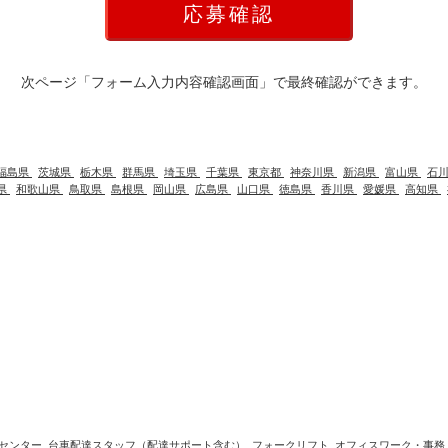
次ページ「フォーム入力内容確認画面」で最終確認ができます。
福島県
茨城県
栃木県
群馬県
埼玉県
千葉県
東京都
神奈川県
新潟県
富山県
石
県
和歌山県
鳥取県
島根県
岡山県
広島県
山口県
徳島県
香川県
愛媛県
高知県
センター
台車配達スタッフ（配達サポート含む）
フォークリフト
オフィスワーク・事務