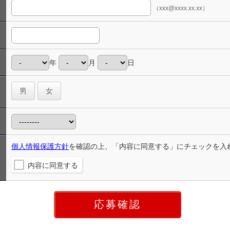
（xxx@xxxx.xx.xx）
年
月
日
男
女
個人情報保護方針
を確認の上、「内容に同意する」にチェックを入
内容に同意する