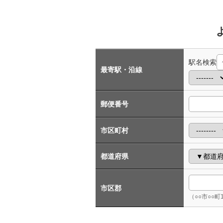
駅名検索
最寄駅・沿線
郵便番号
市区町村
都道府県
市区郡
（○○市○○町1