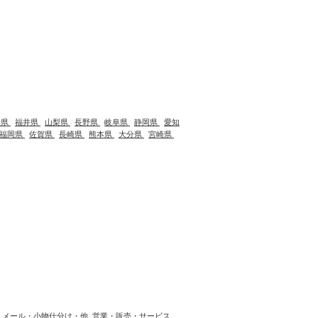
川県
福井県
山梨県
長野県
岐阜県
静岡県
愛知
福岡県
佐賀県
長崎県
熊本県
大分県
宮崎県
メール・小物仕分け・他
営業・販売・サービス