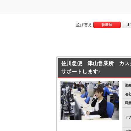
並び替え
佐川急便 津山営業所 カス
サポートします♪
勤
会
職
ア