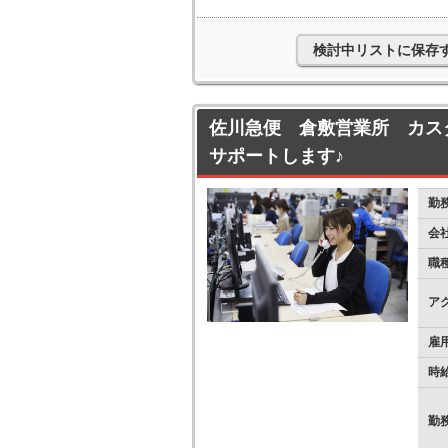
検討中リストに保存
佐川急便 倉敷営業所 カス
サポートします♪
勤
会
職
ア
雇
時
勤