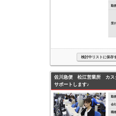
勤
受
検討中リストに保存
佐川急便 松江営業所 カス
サポートします♪
勤
会
職