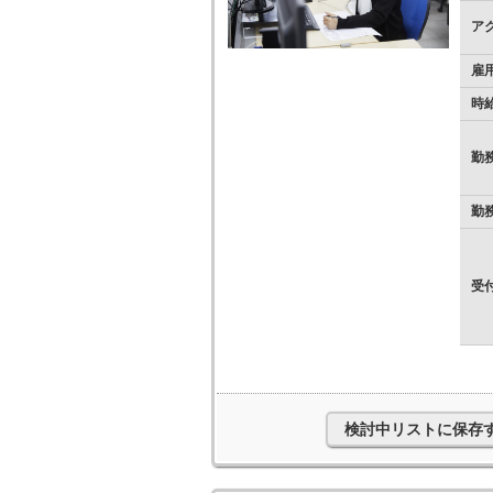
ア
雇
時
勤
勤
受
検討中リストに保存