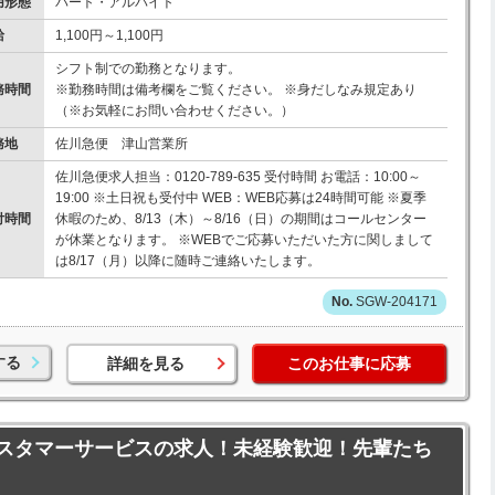
用形態
パート・アルバイト
給
1,100円～1,100円
シフト制での勤務となります。
務時間
※勤務時間は備考欄をご覧ください。 ※身だしなみ規定あり
（※お気軽にお問い合わせください。）
務地
佐川急便 津山営業所
佐川急便求人担当：0120-789-635 受付時間 お電話：10:00～
19:00 ※土日祝も受付中 WEB：WEB応募は24時間可能 ※夏季
付時間
休暇のため、8/13（木）～8/16（日）の期間はコールセンター
が休業となります。 ※WEBでご応募いただいた方に関しまして
は8/17（月）以降に随時ご連絡いたします。
SGW-204171
する
詳細を見る
このお仕事に応募
スタマーサービスの求人！未経験歓迎！先輩たち