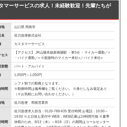
タマーサービスの求人！未経験歓迎！先輩たちが
務地
山口県 周南市
社名
佐川急便株式会社
種
カスタマーサービス
【アクセス】 JR山陽本線新南陽駅 ・車5分 ・マイカー通勤／○
クセス
・バイク通勤／○ ※面接時のマイカー来社○／バイク来社○
用形態
パート・アルバイト
給
1,050円～1,050円
シフト制での勤務となります。
務時間
※勤務時間は備考欄をご覧ください。 ※身だしなみ規定あり
（※お気軽にお問い合わせください。）
務地
佐川急便 周南営業所
佐川急便求人担当：0120-789-635 受付時間 お電話：10:00～
19:00 ※土日祝も受付中 WEB：WEB応募は24時間可能 ※夏季
付時間
休暇のため、8/13（木）～8/16（日）の期間はコールセンター