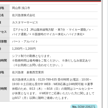
務地
岡山県 浅口市
社名
佐川急便株式会社
種
カスタマーサービス
【アクセス】 JR山陽本線鴨方駅 ・車7分 ・マイカー通勤／○ ・
クセス
バイク通勤／× ※面接時のマイカー来社○／バイク来社×
用形態
パート・アルバイト
給
1,200円～1,200円
シフト制での勤務となります。
務時間
※勤務時間は備考欄をご覧ください。 ※身だしなみ規定あり
（※お気軽にお問い合わせください。）
務地
佐川急便 倉敷西営業所
佐川急便求人担当：0120-789-635 受付時間 お電話：10:00～
19:00 ※土日祝も受付中 WEB：WEB応募は24時間可能 ※夏季
付時間
休暇のため、8/13（木）～8/16（日）の期間はコールセンター
が休業となります。 ※WEBでご応募いただいた方に関しまして
は8/17（月）以降に随時ご連絡いたします。
SGW-206271