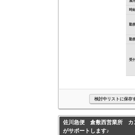
雇
時
勤
勤
受
検討中リストに保存
佐川急便 倉敷西営業所 カ
がサポートします♪