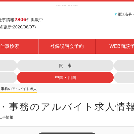
---
--- ---
---
▼
電話応募
2806
仕事情報
件掲載中
終更新:2026/08/07)
仕事検索
登録説明会予約
WEB面談
関 東
中国・四国
・事務
・事務のアルバイト求人情
の仕事情報