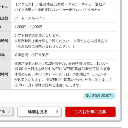
【アクセス】 JR山陰本線乃木駅 ・車9分 ・マイカー通勤／○ ・
クセス
バイク通勤／× ※面接時のマイカー来社○／バイク来社○
用形態
パート・アルバイト
給
1,200円～1,200円
シフト制での勤務となります。
務時間
※勤務時間は備考欄をご覧ください。 ※身だしなみ規定あり
（※お気軽にお問い合わせください。）
務地
佐川急便 松江営業所
佐川急便求人担当：0120-789-635 受付時間 お電話：10:00～
19:00 ※土日祝も受付中 WEB：WEB応募は24時間可能 ※夏季
付時間
休暇のため、8/13（木）～8/16（日）の期間はコールセンター
が休業となります。 ※WEBでご応募いただいた方に関しまして
は8/17（月）以降に随時ご連絡いたします。
SGW-203071
する
詳細を見る
このお仕事に応募