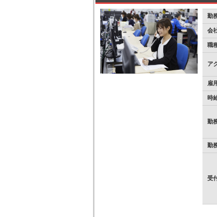
勤
会
職
ア
雇
時
勤
勤
受