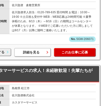
務地
佐川急便 倉敷営業所
佐川急便求人担当：0120-789-635 受付時間 お電話：10:00～
19:00 ※土日祝も受付中 WEB：WEB応募は24時間可能 ※夏季
付時間
休暇のため、8/13（木）～8/16（日）の期間はコールセンター
が休業となります。 ※WEBでご応募いただいた方に関しまして
は8/17（月）以降に随時ご連絡いたします。
SGW-206071
する
詳細を見る
このお仕事に応募
タマーサービスの求人！未経験歓迎！先輩たちが
務地
島根県 松江市
社名
佐川急便株式会社
種
カスタマーサービス