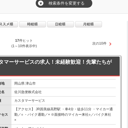
検索条件を変更する
▼
17
件ヒット
次の10件
(1～10件表示中)
タマーサービスの求人！未経験歓迎！先輩たちが
務地
岡山県 津山市
社名
佐川急便株式会社
種
カスタマーサービス
【アクセス】 JR因美線高野駅 ・車4分・徒歩11分 ・マイカー通
クセス
勤／○ ・バイク通勤／× ※面接時のマイカー来社○／バイク来社
×