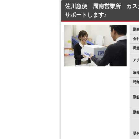
佐川急便 周南営業所 カス
サポートします♪
勤
会
職
ア
雇
時
勤
勤
受