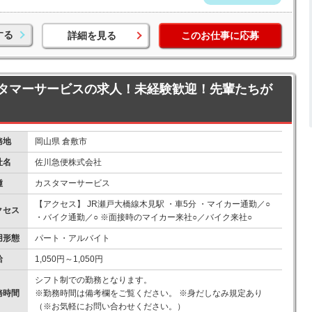
する
詳細を見る
このお仕事に応募
タマーサービスの求人！未経験歓迎！先輩たちが
務地
岡山県 倉敷市
社名
佐川急便株式会社
種
カスタマーサービス
【アクセス】 JR瀬戸大橋線木見駅 ・車5分 ・マイカー通勤／○
クセス
・バイク通勤／○ ※面接時のマイカー来社○／バイク来社○
用形態
パート・アルバイト
給
1,050円～1,050円
シフト制での勤務となります。
務時間
※勤務時間は備考欄をご覧ください。 ※身だしなみ規定あり
（※お気軽にお問い合わせください。）