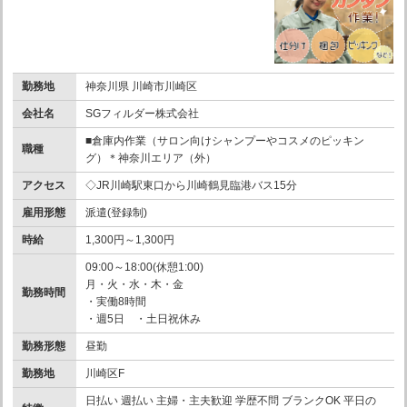
勤務地
神奈川県 川崎市川崎区
会社名
SGフィルダー株式会社
■倉庫内作業（サロン向けシャンプーやコスメのピッキン
職種
グ）＊神奈川エリア（外）
アクセス
◇JR川崎駅東口から川崎鶴見臨港バス15分
雇用形態
派遣(登録制)
時給
1,300円～1,300円
09:00～18:00(休憩1:00)
月・火・水・木・金
勤務時間
・実働8時間
・週5日 ・土日祝休み
勤務形態
昼勤
勤務地
川崎区F
日払い 週払い 主婦・主夫歓迎 学歴不問 ブランクOK 平日の