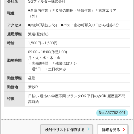
会社名
SGフィルダー株式会社
■倉庫内作業（ＰＣ等の開梱・登録作業）＊東京エリア
職種
（外）
アクセス
■南砂町駅徒歩5分 ■バス：南砂町駅入り口から徒歩3分
雇用形態
派遣(登録制)
時給
1,500円～1,500円
09:00～18:00(休憩1:00)
月・火・水・木・金
勤務時間
・実働8時間 ＊残業ほぼナシ
・週5日 ・土日祝休み
勤務形態
昼勤
勤務地
新砂R
日払い 週払い 学歴不問 ブランクOK 平日のみOK 履歴書不問
特徴
高時給
A57782-001
検討中リストに保存する
詳細を見る