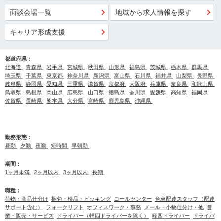
面談会場一覧
地域から求人情報を探す
キャリア形成支援
都道府県：
北海道
青森県
岩手県
宮城県
秋田県
山形県
福島県
茨城県
栃木県
群馬県
埼玉県
千葉県
東京都
神奈川県
新潟県
富山県
石川県
福井県
山梨県
長野県
岐阜県
静岡県
愛知県
三重県
滋賀県
京都府
大阪府
兵庫県
奈良県
和歌山県
鳥取県
島根県
岡山県
広島県
山口県
徳島県
香川県
愛媛県
高知県
福岡県
佐賀県
長崎県
熊本県
大分県
宮崎県
鹿児島県
沖縄県
勤務形態：
昼勤
夕勤
夜勤
短時間
早朝勤
期間：
1ヶ月未満
2ヶ月以内
3ヶ月以内
長期
職種：
荷物・商品仕分け
梱包・検品・ピッキング
コールセンター
台車配達スタッフ（配達
サポート含む）
フォークリフト
オフィスワーク・事務
メール・小物仕分け・他
営
業・販売・サービス
ドライバー（軽四ドライバーを除く）
軽四ドライバー
ドライバ