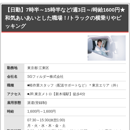
【日勤】7時半～15時半など/週3日～/時給1600円★
和気あいあいとした職場！/トラックの横乗りやピ
ッキング
勤務地
東京都 江東区
会社名
SGフィルダー株式会社
職種
■軽作業スタッフ（配送サポートなど）＊東京エリア（外）
アクセス
■JR.東京メトロ【新木場駅】徒歩4分
雇用形態
派遣(登録制)
時給
1,600円～1,600円
07:30～15:30(休憩1:00)
月・火・水・木・金・土