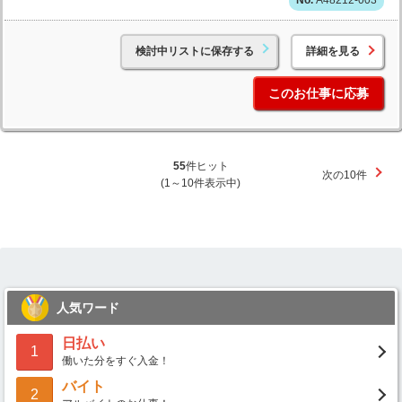
検討中リストに保存する
詳細を見る
このお仕事に応募
55
件ヒット
次の10件
(1～10件表示中)
人気ワード
日払い
1
働いた分をすぐ入金！
バイト
2