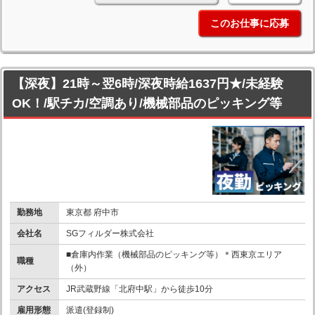
このお仕事に応募
【深夜】21時～翌6時/深夜時給1637円★/未経験
OK！/駅チカ/空調あり/機械部品のピッキング等
勤務地
東京都 府中市
会社名
SGフィルダー株式会社
■倉庫内作業（機械部品のピッキング等）＊西東京エリア
職種
（外）
アクセス
JR武蔵野線「北府中駅」から徒歩10分
雇用形態
派遣(登録制)