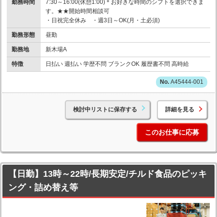
勤務時間
7:30～16:00(休憩1:00)＊お好きな時間のシフトを選択できま
す。★★開始時間相談可
・日祝完全休み ・週3日～OK(月・土必須)
勤務形態
昼勤
勤務地
新木場A
特徴
日払い 週払い 学歴不問 ブランクOK 履歴書不問 高時給
A45444-001
検討中リストに保存する
詳細を見る
このお仕事に応募
【日勤】13時～22時/長期安定/チルド食品のピッキ
ング・詰め替え等