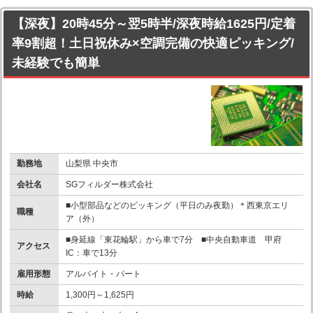
【深夜】20時45分～翌5時半/深夜時給1625円/定着
率9割超！土日祝休み×空調完備の快適ピッキング/
未経験でも簡単
勤務地
山梨県 中央市
会社名
SGフィルダー株式会社
■小型部品などのピッキング（平日のみ夜勤）＊西東京エリ
職種
ア（外）
■身延線「東花輪駅」から車で7分 ■中央自動車道 甲府
アクセス
IC：車で13分
雇用形態
アルバイト・パート
時給
1,300円～1,625円