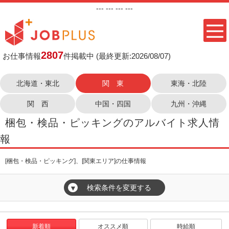
---
--- ---
---
2807
お仕事情報
件掲載中
(最終更新:2026/08/07)
北海道・東北
関 東
東海・北陸
関 西
中国・四国
九州・沖縄
梱包・検品・ピッキングのアルバイト求人情
報
[梱包・検品・ピッキング]、[関東エリア]の仕事情報
検索条件を変更する
▼
新着順
オススメ順
時給順