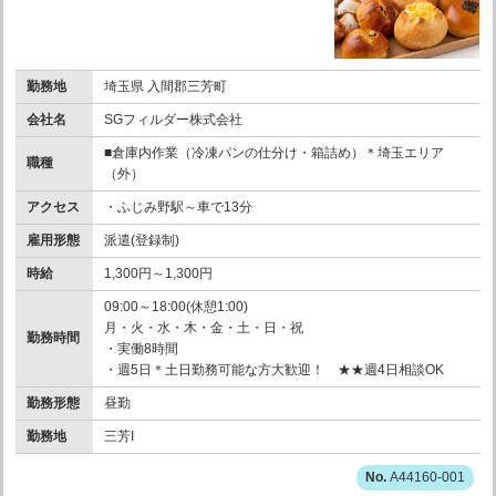
勤務地
埼玉県 入間郡三芳町
会社名
SGフィルダー株式会社
■倉庫内作業（冷凍パンの仕分け・箱詰め）＊埼玉エリア
職種
（外）
アクセス
・ふじみ野駅～車で13分
雇用形態
派遣(登録制)
時給
1,300円～1,300円
09:00～18:00(休憩1:00)
月・火・水・木・金・土・日・祝
勤務時間
・実働8時間
・週5日＊土日勤務可能な方大歓迎！ ★★週4日相談OK
勤務形態
昼勤
勤務地
三芳I
A44160-001