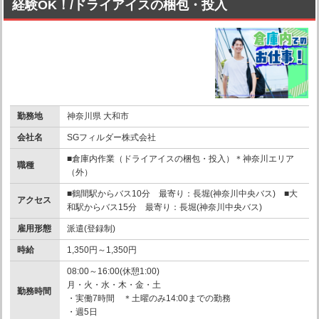
経験OK！/ドライアイスの梱包・投入
勤務地
神奈川県 大和市
会社名
SGフィルダー株式会社
■倉庫内作業（ドライアイスの梱包・投入）＊神奈川エリア
職種
（外）
■鶴間駅からバス10分 最寄り：長堀(神奈川中央バス) ■大
アクセス
和駅からバス15分 最寄り：長堀(神奈川中央バス)
雇用形態
派遣(登録制)
時給
1,350円～1,350円
08:00～16:00(休憩1:00)
月・火・水・木・金・土
勤務時間
・実働7時間 ＊土曜のみ14:00までの勤務
・週5日