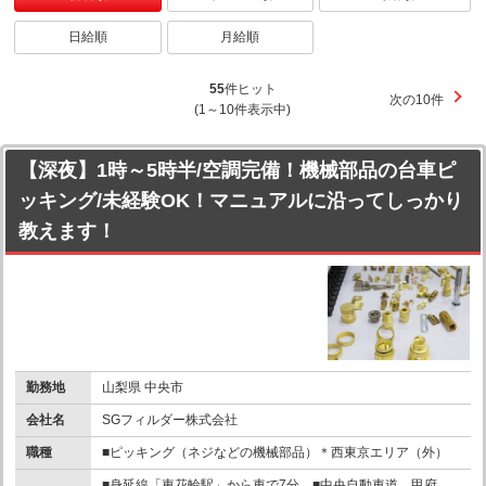
日給順
月給順
55
件ヒット
次の10件
(1～10件表示中)
【深夜】1時～5時半/空調完備！機械部品の台車ピ
ッキング/未経験OK！マニュアルに沿ってしっかり
教えます！
勤務地
山梨県 中央市
会社名
SGフィルダー株式会社
職種
■ピッキング（ネジなどの機械部品）＊西東京エリア（外）
■身延線「東花輪駅」から車で7分 ■中央自動車道 甲府