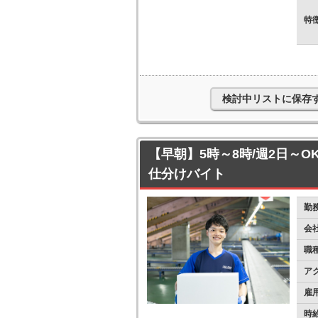
特
検討中リストに保存
【早朝】5時～8時/週2日～O
仕分けバイト
勤
会
職
ア
雇
時