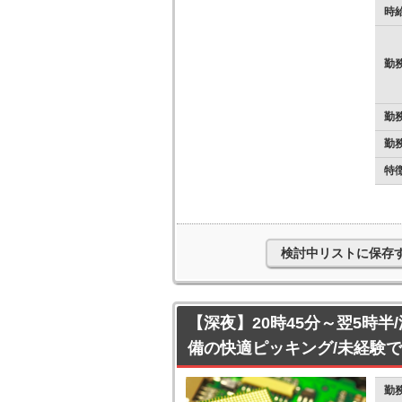
時
勤
勤
勤
特
検討中リストに保存
【深夜】20時45分～翌5時半
備の快適ピッキング/未経験
勤