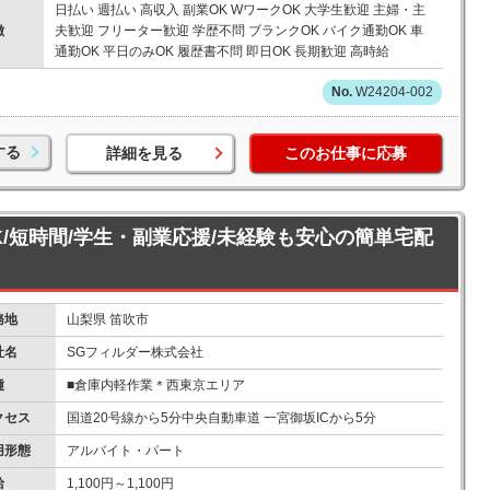
日払い 週払い 高収入 副業OK WワークOK 大学生歓迎 主婦・主
徴
夫歓迎 フリーター歓迎 学歴不問 ブランクOK バイク通勤OK 車
通勤OK 平日のみOK 履歴書不問 即日OK 長期歓迎 高時給
W24204-002
する
詳細を見る
このお仕事に応募
K/短時間/学生・副業応援/未経験も安心の簡単宅配
務地
山梨県 笛吹市
社名
SGフィルダー株式会社
種
■倉庫内軽作業＊西東京エリア
クセス
国道20号線から5分中央自動車道 一宮御坂ICから5分
用形態
アルバイト・パート
給
1,100円～1,100円