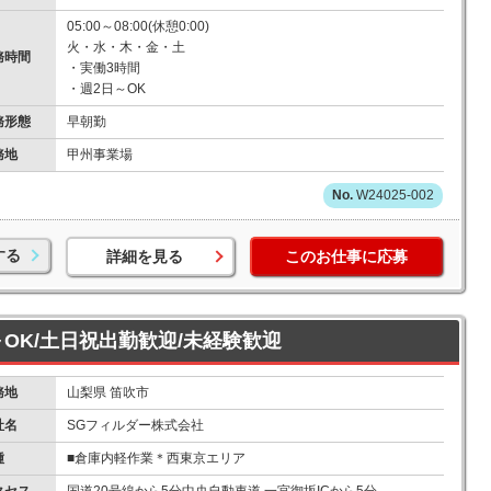
05:00～08:00(休憩0:00)
火・水・木・金・土
務時間
・実働3時間
・週2日～OK
務形態
早朝勤
務地
甲州事業場
W24025-002
する
詳細を見る
このお仕事に応募
～OK/土日祝出勤歓迎/未経験歓迎
務地
山梨県 笛吹市
社名
SGフィルダー株式会社
種
■倉庫内軽作業＊西東京エリア