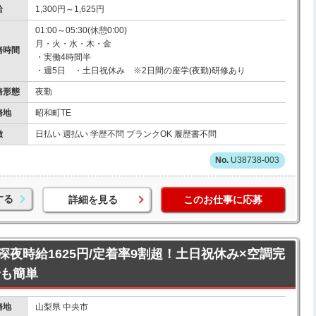
給
1,300円～1,625円
01:00～05:30(休憩0:00)
月・火・水・木・金
務時間
・実働4時間半
・週5日 ・土日祝休み ※2日間の座学(夜勤)研修あり
務形態
夜勤
務地
昭和町TE
徴
日払い 週払い 学歴不問 ブランクOK 履歴書不問
U38738-003
する
詳細を見る
このお仕事に応募
/深夜時給1625円/定着率9割超！土日祝休み×空調完
でも簡単
務地
山梨県 中央市