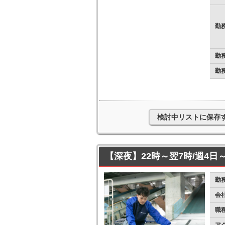
勤
勤
勤
検討中リストに保存
【深夜】22時～翌7時/週4日
勤
会
職