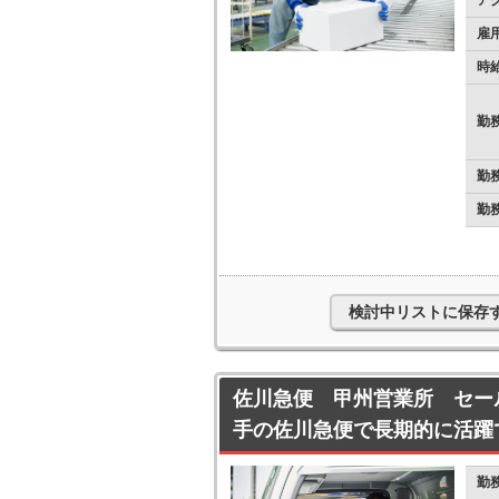
ア
雇
時
勤
勤
勤
検討中リストに保存
佐川急便 甲州営業所 セー
手の佐川急便で長期的に活躍
勤