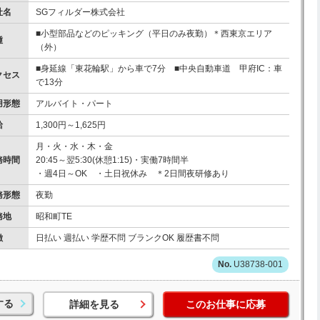
社名
SGフィルダー株式会社
■小型部品などのピッキング（平日のみ夜勤）＊西東京エリア
種
（外）
■身延線「東花輪駅」から車で7分 ■中央自動車道 甲府IC：車
クセス
で13分
用形態
アルバイト・パート
給
1,300円～1,625円
月・火・水・木・金
務時間
20:45～翌5:30(休憩1:15)・実働7時間半
・週4日～OK ・土日祝休み ＊2日間夜研修あり
務形態
夜勤
務地
昭和町TE
徴
日払い 週払い 学歴不問 ブランクOK 履歴書不問
U38738-001
する
詳細を見る
このお仕事に応募