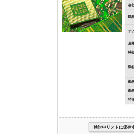
会
職
ア
雇
時
勤
勤
勤
特
検討中リストに保存