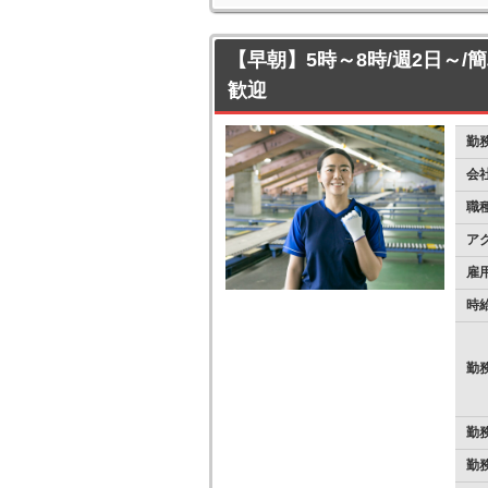
【早朝】5時～8時/週2日～/
歓迎
勤
会
職
ア
雇
時
勤
勤
勤