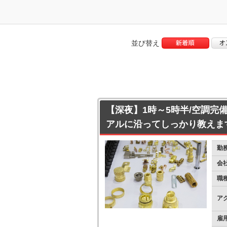
並び替え
【深夜】1時～5時半/空調完
アルに沿ってしっかり教えま
勤
会
職
ア
雇