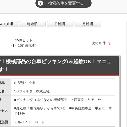
検索条件を変更する
▼
15
件ヒット
次の10件
(1～10件表示中)
備！機械部品の台車ピッキング/未経験OK！マニュ
す！
務地
山梨県 中央市
社名
SGフィルダー株式会社
種
■ピッキング（ネジなどの機械部品）＊西東京エリア（外）
■身延線「東花輪駅」から車で7分 ■中央自動車道 甲府IC：車
クセス
で13分
用形態
アルバイト・パート