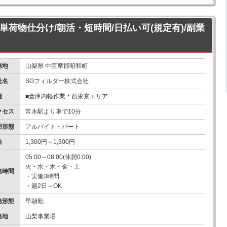
簡単荷物仕分け/朝活・短時間/日払い可(規定有)/副業
務地
山梨県 中巨摩郡昭和町
社名
SGフィルダー株式会社
種
■倉庫内軽作業＊西東京エリア
クセス
常永駅より車で10分
用形態
アルバイト・パート
給
1,300円～1,300円
05:00～08:00(休憩0:00)
火・水・木・金・土
務時間
・実働3時間
・週2日～OK
務形態
早朝勤
務地
山梨事業場