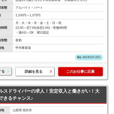
クセス
国道20号線から5分中央自動車道 一宮御坂ICから5分
用形態
アルバイト・パート
給
1,100円～1,375円
月・火・水・木・金・土・日・祝
務時間
22:00～翌7:00(休憩1:00)・実働8時間
・週4日～OK 曜日固定
務形態
夜勤
務地
甲州事業場
W24025-001
する
詳細を見る
このお仕事に応募
ルスドライバーの求人！安定収入と働きがい！大
できるチャンス♪
務地
山梨県 笛吹市