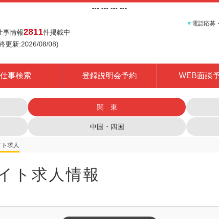
---
--- ---
---
▼
電話応募
2811
仕事情報
件掲載中
終更新:2026/08/08)
仕事検索
登録説明会予約
WEB面談
関 東
中国・四国
イト求人情報