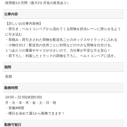
採用後1か月間（最大2か月迄の延長あり）
仕事内容
【詳しいお仕事内容例】
・荷引き：ベルトコンベアから流れてくる荷物を担当レーンに滑らせるよう
に引き込む
・荷積み：荷引きされた荷物を配送先ごとのボックスやトラックに入れる
・小物仕分け：配送先の住所ごとに封筒などの小さな荷物を仕分ける。
１つあたりの重量やサイズが小さいので、力仕事が不安な方も安心！
・荷下ろし：到着したトラックの荷物を下ろし、ベルトコンベアに流す。
期間
長期
勤務時間
18:00～22:00(休憩0:00)
月・火・水・木・金・土・日・祝
・実働4時間
・曜日を決めて週1から勤務できます！
勤務可能日