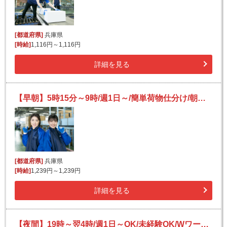
[都道府県]
兵庫県
[時給]
1,116円～1,116円
詳細を見る
【早朝】5時15分～9時/週1日～/簡単荷物仕分け/朝活・短時間/日払い可(規定有)/副業歓迎
[都道府県]
兵庫県
[時給]
1,239円～1,239円
詳細を見る
【夜間】19時～翌4時/週1日～OK/未経験OK/Wワークにも/宅配便の仕分け