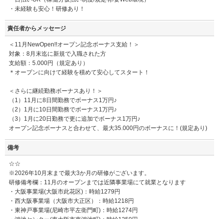
・未経験も安心！研修あり！
責任者からメッセージ
＜11月NewOpen!!オープン記念ボーナス支給！＞
対象：8月末迄に新規で入職された方
支給額：5.000円（規定あり）
＊オープンに向けて経験を積めて安心してスタート！
＜さらに継続勤務ボーナスあり！＞
（1）11月に8日間勤務でボーナス1万円♪
（2）1月に10日間勤務でボーナス1万円♪
（3）1月に20日勤務で更に追加でボーナス1万円♪
オープン記念ボーナスと合わせて、最大35.000円のボーナスに！(規定あり)
備考
☆☆
※2026年10月末まで最大3か月の研修がございます。
研修備考欄：11月のオープンまでは近隣事業場にて就業となります
・大阪事業場(大阪市此花区)：時給1279円
・西大阪事業場（大阪市大正区）：時給1218円
・東神戸事業場(尼崎市平左衛門町)：時給1274円