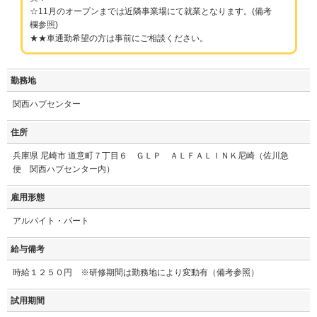
☆11月のオープンまでは近隣事業場にて就業となります。(備考
欄参照)
★★車通勤希望の方は事前にご相談ください。
勤務地
関西ハブセンター
住所
兵庫県 尼崎市 道意町７丁目６ ＧＬＰ ＡＬＦＡＬＩＮＫ尼崎（佐川急
便 関西ハブセンター内）
雇用形態
アルバイト・パート
給与備考
時給１２５０円 ※研修期間は勤務地により変動有（備考参照）
試用期間