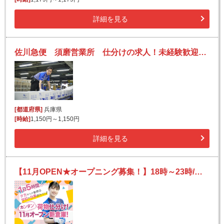
詳細を見る
佐川急便 須磨営業所 仕分けの求人！未経験歓迎！先輩たちがサポートします♪
[都道府県]
兵庫県
[時給]
1,150円～1,150円
詳細を見る
【11月OPEN★オープニング募集！】18時～23時/短時間/週1日～OK♪/未経験OK◎/新設倉庫！/髪色髪型自由♪