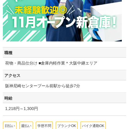
職種
荷物・商品仕分け ■倉庫内軽作業＊大阪中継エリア
アクセス
阪神尼崎センタープール前駅から徒歩7分
時給
1,218円～1,300円
日払い
週払い
学歴不問
ブランクOK
バイク通勤OK