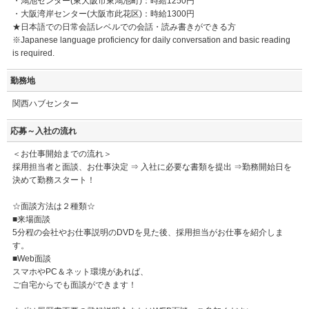
・鴻池センター(東大阪市東鴻池町)：時給1250円
・大阪湾岸センター(大阪市此花区)：時給1300円
★日本語での日常会話レベルでの会話・読み書きができる方
※Japanese language proficiency for daily conversation and basic reading
is required.
勤務地
関西ハブセンター
応募～入社の流れ
＜お仕事開始までの流れ＞
採用担当者と面談、お仕事決定 ⇒ 入社に必要な書類を提出 ⇒勤務開始日を
決めて勤務スタート！
☆面談方法は２種類☆
■来場面談
5分程の会社やお仕事説明のDVDを見た後、採用担当がお仕事を紹介しま
す。
■Web面談
スマホやPC＆ネット環境があれば、
ご自宅からでも面談ができます！