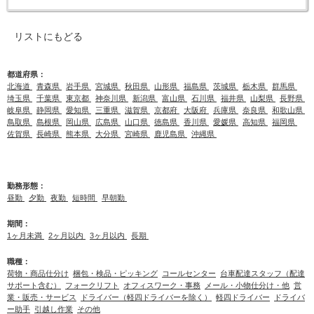
リストにもどる
都道府県：
北海道
青森県
岩手県
宮城県
秋田県
山形県
福島県
茨城県
栃木県
群馬県
埼玉県
千葉県
東京都
神奈川県
新潟県
富山県
石川県
福井県
山梨県
長野県
岐阜県
静岡県
愛知県
三重県
滋賀県
京都府
大阪府
兵庫県
奈良県
和歌山県
鳥取県
島根県
岡山県
広島県
山口県
徳島県
香川県
愛媛県
高知県
福岡県
佐賀県
長崎県
熊本県
大分県
宮崎県
鹿児島県
沖縄県
勤務形態：
昼勤
夕勤
夜勤
短時間
早朝勤
期間：
1ヶ月未満
2ヶ月以内
3ヶ月以内
長期
職種：
荷物・商品仕分け
梱包・検品・ピッキング
コールセンター
台車配達スタッフ（配達
サポート含む）
フォークリフト
オフィスワーク・事務
メール・小物仕分け・他
営
業・販売・サービス
ドライバー（軽四ドライバーを除く）
軽四ドライバー
ドライバ
ー助手
引越し作業
その他