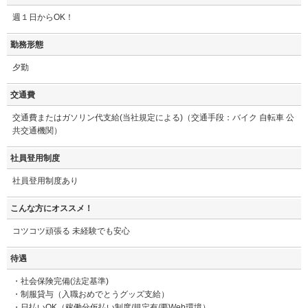
週１日からOK！
勤務形態
夕勤
交通費
交通費またはガソリン代支給(当社規定による)（交通手段：バイク 自転車 公
共交通機関）
社員登用制度
社員登用制度あり
こんな方にオススメ！
コツコツ頑張る 未経験でも安心
待遇
・社会保険完備(法定基準)
・制服貸与（入職おめでとうグッズ支給）
・日払いOK（稼働分仮払い制度/規定有/要Web環境）