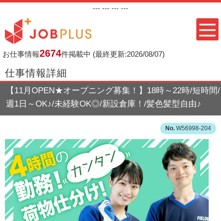
---
--- ---
---
2674
お仕事情報
件掲載中
(最終更新:2026/08/07)
仕事情報詳細
【11月OPEN★オープニング募集！】18時～22時/短時間/
週1日～OK♪/未経験OK◎/新設倉庫！/髪色髪型自由♪
W56998-204