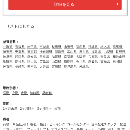
詳細を見る
リストにもどる
都道府県：
北海道
青森県
岩手県
宮城県
秋田県
山形県
福島県
茨城県
栃木県
群馬県
埼玉県
千葉県
東京都
神奈川県
新潟県
富山県
石川県
福井県
山梨県
長野県
岐阜県
静岡県
愛知県
三重県
滋賀県
京都府
大阪府
兵庫県
奈良県
和歌山県
鳥取県
島根県
岡山県
広島県
山口県
徳島県
香川県
愛媛県
高知県
福岡県
佐賀県
長崎県
熊本県
大分県
宮崎県
鹿児島県
沖縄県
勤務形態：
昼勤
夕勤
夜勤
短時間
早朝勤
期間：
1ヶ月未満
2ヶ月以内
3ヶ月以内
長期
職種：
荷物・商品仕分け
梱包・検品・ピッキング
コールセンター
台車配達スタッフ（配達
サポート含む）
フォークリフト
オフィスワーク・事務
メール・小物仕分け・他
営