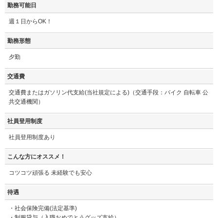
勤務可能日
週１日からOK！
勤務形態
夕勤
交通費
交通費またはガソリン代支給(当社規定による)（交通手段：バイク 自転車 公
共交通機関）
社員登用制度
社員登用制度あり
こんな方にオススメ！
コツコツ頑張る 未経験でも安心
待遇
・社会保険完備(法定基準)
・制服貸与（入職おめでとうグッズ支給）