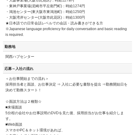
・大阪事業場(大阪市此花区)：時給1279円
・東神戸事業場(尼崎市平左衛門町)：時給1274円
・鴻池センター(東大阪市東鴻池町)：時給1250円
・大阪湾岸センター(大阪市此花区)：時給1300円
★日本語での日常会話レベルでの会話・読み書きができる方
※Japanese language proficiency for daily conversation and basic reading
is required.
勤務地
関西ハブセンター
応募～入社の流れ
＜お仕事開始までの流れ＞
採用担当者と面談、お仕事決定 ⇒ 入社に必要な書類を提出 ⇒勤務開始日を
決めて勤務スタート！
☆面談方法は２種類☆
■来場面談
5分程の会社やお仕事説明のDVDを見た後、採用担当がお仕事を紹介しま
す。
■Web面談
スマホやPC＆ネット環境があれば、