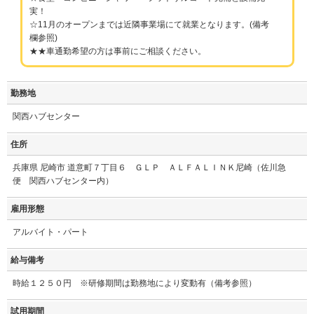
実！
☆11月のオープンまでは近隣事業場にて就業となります。(備考
欄参照)
★★車通勤希望の方は事前にご相談ください。
勤務地
関西ハブセンター
住所
兵庫県 尼崎市 道意町７丁目６ ＧＬＰ ＡＬＦＡＬＩＮＫ尼崎（佐川急
便 関西ハブセンター内）
雇用形態
アルバイト・パート
給与備考
時給１２５０円 ※研修期間は勤務地により変動有（備考参照）
試用期間