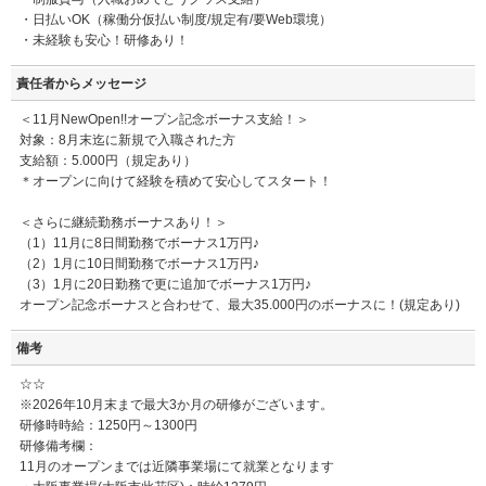
・日払いOK（稼働分仮払い制度/規定有/要Web環境）
・未経験も安心！研修あり！
責任者からメッセージ
＜11月NewOpen!!オープン記念ボーナス支給！＞
対象：8月末迄に新規で入職された方
支給額：5.000円（規定あり）
＊オープンに向けて経験を積めて安心してスタート！
＜さらに継続勤務ボーナスあり！＞
（1）11月に8日間勤務でボーナス1万円♪
（2）1月に10日間勤務でボーナス1万円♪
（3）1月に20日勤務で更に追加でボーナス1万円♪
オープン記念ボーナスと合わせて、最大35.000円のボーナスに！(規定あり)
備考
☆☆
※2026年10月末まで最大3か月の研修がございます。
研修時時給：1250円～1300円
研修備考欄：
11月のオープンまでは近隣事業場にて就業となります