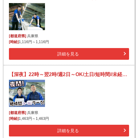
[都道府県]
兵庫県
[時給]
1,116円～1,116円
詳細を見る
【深夜】22時～翌2時/週2日～OK/土日/短時間//未経験OK/かんたん宅配便の仕分け
[都道府県]
兵庫県
[時給]
1,463円～1,463円
詳細を見る