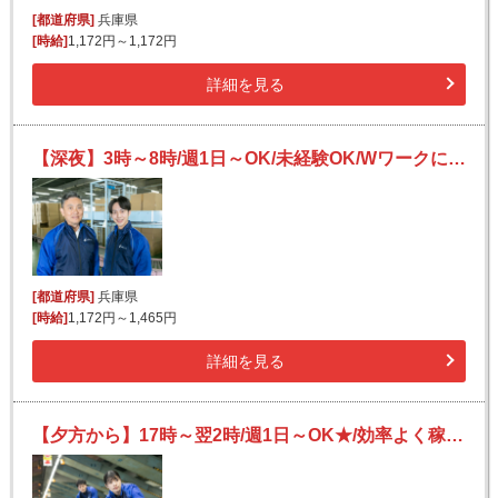
[都道府県]
兵庫県
[時給]
1,172円～1,172円
詳細を見る
【深夜】3時～8時/週1日～OK/未経験OK/Wワークにも/宅配便の仕分け
[都道府県]
兵庫県
[時給]
1,172円～1,465円
詳細を見る
【夕方から】17時～翌2時/週1日～OK★/効率よく稼ぐ/未経験大歓迎★荷物の仕分け作業！