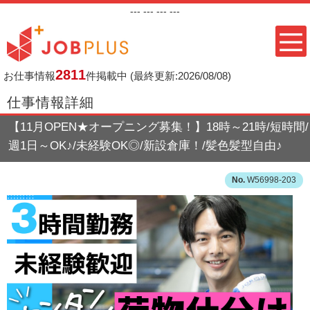
---
--- ---
---
2811
お仕事情報
件掲載中
(最終更新:2026/08/08)
仕事情報詳細
【11月OPEN★オープニング募集！】18時～21時/短時間/
週1日～OK♪/未経験OK◎/新設倉庫！/髪色髪型自由♪
W56998-203