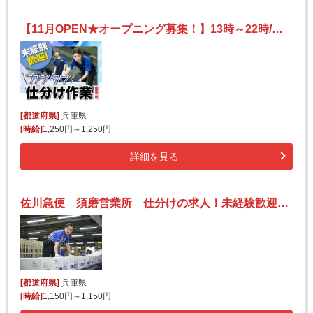
【11月OPEN★オープニング募集！】13時～22時/週1日～OK♪/未経験OK◎/新設倉庫！/髪色髪型自由♪
[都道府県]
兵庫県
[時給]
1,250円～1,250円
詳細を見る
佐川急便 須磨営業所 仕分けの求人！未経験歓迎！先輩たちがサポートします♪
[都道府県]
兵庫県
[時給]
1,150円～1,150円