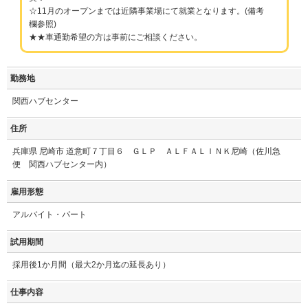
☆11月のオープンまでは近隣事業場にて就業となります。(備考
欄参照)
★★車通勤希望の方は事前にご相談ください。
勤務地
関西ハブセンター
住所
兵庫県 尼崎市 道意町７丁目６ ＧＬＰ ＡＬＦＡＬＩＮＫ尼崎（佐川急
便 関西ハブセンター内）
雇用形態
アルバイト・パート
試用期間
採用後1か月間（最大2か月迄の延長あり）
仕事内容