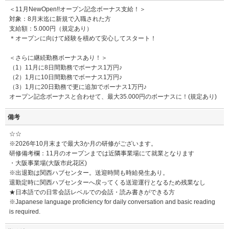
＜11月NewOpen!!オープン記念ボーナス支給！＞
対象：8月末迄に新規で入職された方
支給額：5.000円（規定あり）
＊オープンに向けて経験を積めて安心してスタート！
＜さらに継続勤務ボーナスあり！＞
（1）11月に8日間勤務でボーナス1万円♪
（2）1月に10日間勤務でボーナス1万円♪
（3）1月に20日勤務で更に追加でボーナス1万円♪
オープン記念ボーナスと合わせて、最大35.000円のボーナスに！(規定あり)
備考
☆☆
※2026年10月末まで最大3か月の研修がございます。
研修備考欄：11月のオープンまでは近隣事業場にて就業となります
・大阪事業場(大阪市此花区)
※出退勤は関西ハブセンター。送迎時間も時給発生あり。
退勤定時に関西ハブセンターへ戻ってくる送迎運行となるため残業なし
★日本語での日常会話レベルでの会話・読み書きができる方
※Japanese language proficiency for daily conversation and basic reading
is required.