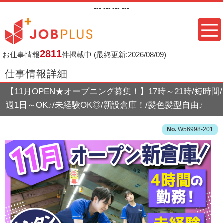
---
--- ---
---
2811
お仕事情報
件掲載中
(最終更新:2026/08/09)
仕事情報詳細
【11月OPEN★オープニング募集！】17時～21時/短時間/
週1日～OK♪/未経験OK◎/新設倉庫！/髪色髪型自由♪
W56998-201