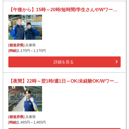
【午後から】15時～20時/短時間/学生さんやWワーカーさんにもピッタリ/宅配便の仕分け/日払いOK(規定有)
[都道府県]
兵庫県
[時給]
1,170円～1,170円
詳細を見る
【夜間】22時～翌1時/週1日～OK/未経験OK/Wワークにも/宅配便の仕分け
[都道府県]
兵庫県
[時給]
1,465円～1,465円