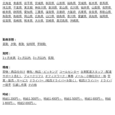
北海道
青森県
岩手県
宮城県
秋田県
山形県
福島県
茨城県
栃木県
群馬県
埼玉県
千葉県
東京都
神奈川県
新潟県
富山県
石川県
福井県
山梨県
長野県
岐阜県
静岡県
愛知県
三重県
滋賀県
京都府
大阪府
兵庫県
奈良県
和歌山県
鳥取県
島根県
岡山県
広島県
山口県
徳島県
香川県
愛媛県
高知県
福岡県
佐賀県
長崎県
熊本県
大分県
宮崎県
鹿児島県
沖縄県
勤務形態：
昼勤
夕勤
夜勤
短時間
早朝勤
期間：
1ヶ月未満
2ヶ月以内
3ヶ月以内
長期
職種：
荷物・商品仕分け
梱包・検品・ピッキング
コールセンター
台車配達スタッフ（配達
サポート含む）
フォークリフト
オフィスワーク・事務
メール・小物仕分け・他
営
業・販売・サービス
ドライバー（軽四ドライバーを除く）
軽四ドライバー
ドライバ
ー助手
引越し作業
その他
時給：
時給1,200円～
時給1,300円～
時給1,400円～
時給1,500円～
時給1,600円～
時給
1,800円～
時給2,000円～