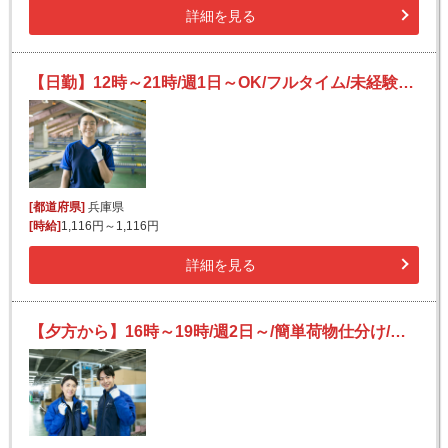
詳細を見る
【日勤】12時～21時/週1日～OK/フルタイム/未経験OK/宅配便の仕分け★
[都道府県]
兵庫県
[時給]
1,116円～1,116円
詳細を見る
【夕方から】16時～19時/週2日～/簡単荷物仕分け/短時間/日払い可(規定有)/副業歓迎