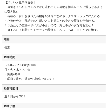
【詳しいお仕事内容例】
・荷引き：ベルトコンベアから流れてくる荷物を担当レーンに滑らせるよう
に引き込む
・荷積み：荷引きされた荷物を配送先ごとのボックスやトラックに入れる
・小物仕分け：配送先の住所ごとに封筒などの小さな荷物を仕分ける。
１つあたりの重量やサイズが小さいので、力仕事が不安な方も安心！
・荷下ろし：到着したトラックの荷物を下ろし、ベルトコンベアに流す。
期間
長期
勤務時間
17:00～21:00(休憩0:00)
月・火・水・木・金
・実働4時間
・曜日を決めて週1から勤務できます！
勤務可能日
週１日からOK！
勤務形態