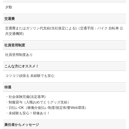
夕勤
交通費
交通費またはガソリン代支給(当社規定による)（交通手段：バイク 自転車 公
共交通機関）
社員登用制度
社員登用制度あり
こんな方にオススメ！
コツコツ頑張る 未経験でも安心
待遇
・社会保険完備(法定基準)
・制服貸与（入職おめでとうグッズ支給）
・日払いOK（稼働分仮払い制度/規定有/要Web環境）
・未経験も安心！研修あり！
責任者からメッセージ