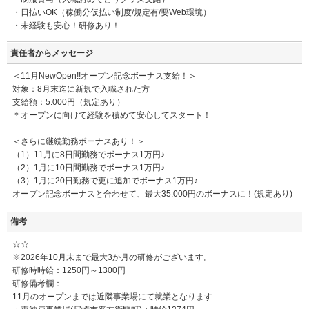
・日払いOK（稼働分仮払い制度/規定有/要Web環境）
・未経験も安心！研修あり！
責任者からメッセージ
＜11月NewOpen!!オープン記念ボーナス支給！＞
対象：8月末迄に新規で入職された方
支給額：5.000円（規定あり）
＊オープンに向けて経験を積めて安心してスタート！
＜さらに継続勤務ボーナスあり！＞
（1）11月に8日間勤務でボーナス1万円♪
（2）1月に10日間勤務でボーナス1万円♪
（3）1月に20日勤務で更に追加でボーナス1万円♪
オープン記念ボーナスと合わせて、最大35.000円のボーナスに！(規定あり)
備考
☆☆
※2026年10月末まで最大3か月の研修がございます。
研修時時給：1250円～1300円
研修備考欄：
11月のオープンまでは近隣事業場にて就業となります