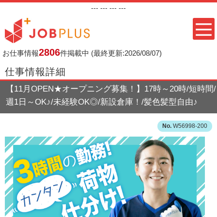
---
--- ---
---
2806
お仕事情報
件掲載中
(最終更新:2026/08/07)
仕事情報詳細
【11月OPEN★オープニング募集！】17時～20時/短時間/
週1日～OK♪/未経験OK◎/新設倉庫！/髪色髪型自由♪
W56998-200