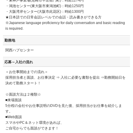
・東神戸事業場(尼崎市平左衛門町)：時給1274円
・鴻池センター(東大阪市東鴻池町)：時給1250円
・大阪湾岸センター(大阪市此花区)：時給1300円
★日本語での日常会話レベルでの会話・読み書きができる方
※Japanese language proficiency for daily conversation and basic reading
is required.
勤務地
関西ハブセンター
応募～入社の流れ
＜お仕事開始までの流れ＞
採用担当者と面談、お仕事決定 ⇒ 入社に必要な書類を提出 ⇒勤務開始日を
決めて勤務スタート！
☆面談方法は２種類☆
■来場面談
5分程の会社やお仕事説明のDVDを見た後、採用担当がお仕事を紹介しま
す。
■Web面談
スマホやPC＆ネット環境があれば、
ご自宅からでも面談ができます！