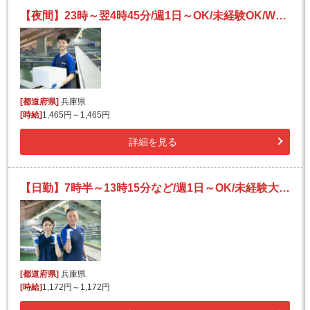
【夜間】23時～翌4時45分/週1日～OK/未経験OK/Wワークにも/宅配便の仕分け
[都道府県]
兵庫県
[時給]
1,465円～1,465円
詳細を見る
【日勤】7時半～13時15分など/週1日～OK/未経験大歓迎/荷物の仕分け/姫路駅より送迎あり！
[都道府県]
兵庫県
[時給]
1,172円～1,172円