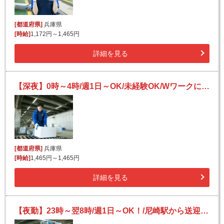
[都道府県]
兵庫県
[時給]
1,172円～1,465円
詳細を見る
【深夜】0時～4時/週1日～OK/未経験OK/Wワークにも/宅配便の仕分け
[都道府県]
兵庫県
[時給]
1,465円～1,465円
詳細を見る
【夜勤】23時～翌8時/週1日～OK！/尼崎駅から送迎有/未経験OK/日払い可（規定有）