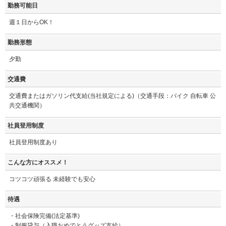
勤務可能日
週１日からOK！
勤務形態
夕勤
交通費
交通費またはガソリン代支給(当社規定による)（交通手段：バイク 自転車 公
共交通機関）
社員登用制度
社員登用制度あり
こんな方にオススメ！
コツコツ頑張る 未経験でも安心
待遇
・社会保険完備(法定基準)
・制服貸与（入職おめでとうグッズ支給）