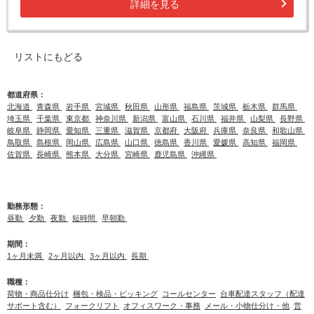
詳細を見る
リストにもどる
都道府県：
北海道
青森県
岩手県
宮城県
秋田県
山形県
福島県
茨城県
栃木県
群馬県
埼玉県
千葉県
東京都
神奈川県
新潟県
富山県
石川県
福井県
山梨県
長野県
岐阜県
静岡県
愛知県
三重県
滋賀県
京都府
大阪府
兵庫県
奈良県
和歌山県
鳥取県
島根県
岡山県
広島県
山口県
徳島県
香川県
愛媛県
高知県
福岡県
佐賀県
長崎県
熊本県
大分県
宮崎県
鹿児島県
沖縄県
勤務形態：
昼勤
夕勤
夜勤
短時間
早朝勤
期間：
1ヶ月未満
2ヶ月以内
3ヶ月以内
長期
職種：
荷物・商品仕分け
梱包・検品・ピッキング
コールセンター
台車配達スタッフ（配達
サポート含む）
フォークリフト
オフィスワーク・事務
メール・小物仕分け・他
営