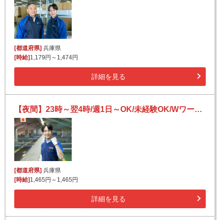
[都道府県]
兵庫県
[時給]
1,179円～1,474円
詳細を見る
【夜間】23時～翌4時/週1日～OK/未経験OK/Wワークにも/宅配便の仕分け
[都道府県]
兵庫県
[時給]
1,465円～1,465円
詳細を見る