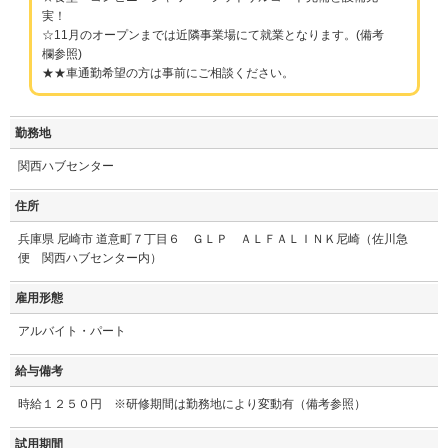
実！
☆11月のオープンまでは近隣事業場にて就業となります。(備考
欄参照)
★★車通勤希望の方は事前にご相談ください。
勤務地
関西ハブセンター
住所
兵庫県 尼崎市 道意町７丁目６ ＧＬＰ ＡＬＦＡＬＩＮＫ尼崎（佐川急
便 関西ハブセンター内）
雇用形態
アルバイト・パート
給与備考
時給１２５０円 ※研修期間は勤務地により変動有（備考参照）
試用期間