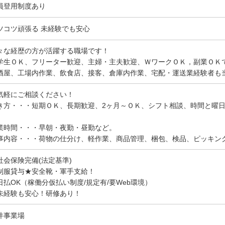
員登用制度あり
ツコツ頑張る 未経験でも安心
々な経歴の方が活躍する職場です！
学生ＯＫ、フリーター歓迎、主婦・主夫歓迎、ＷワークＯＫ，副業ＯＫ
酒屋、工場内作業、飲食店、接客、倉庫内作業、宅配・運送業経験者も
気軽にご相談ください！
き方・・・短期ＯＫ、長期歓迎、2ヶ月～ＯＫ、シフト相談、時間と曜
。
業時間・・・早朝・夜勤・昼勤など。
事内容・・・荷物の仕分け、軽作業、商品管理、梱包、検品、ピッキン
社会保険完備(法定基準)
制服貸与★安全靴・軍手支給！
日払OK（稼働分仮払い制度/規定有/要Web環境）
未経験も安心！研修あり！
井事業場