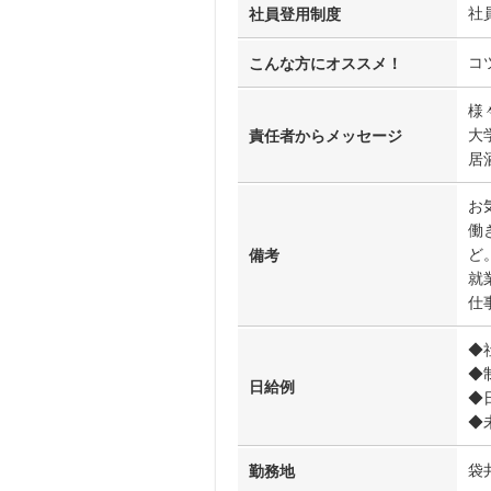
社
社員登用制度
コ
こんな方にオススメ！
様
大
責任者からメッセージ
居
お
働
ど
備考
就
仕
◆
◆
日給例
◆
◆
袋
勤務地