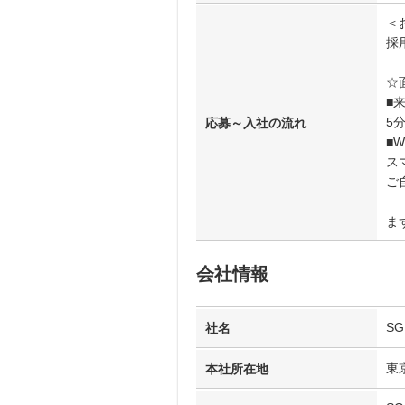
＜
採
☆
■
5
応募～入社の流れ
■
ス
ご
ま
会社情報
S
社名
東
本社所在地