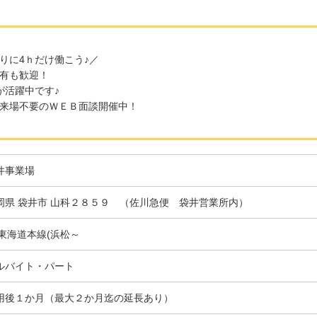
りに4ｈだけ働こう♪／
有も歓迎！
が活躍中です♪
来場不要のＷＥＢ面談開催中！
井事業場
岡県 袋井市 山科２８５９ （佐川急便 袋井営業所内）
R東海道本線(浜松～
ルバイト・パート
用後１か月（最大２か月迄の延長あり）