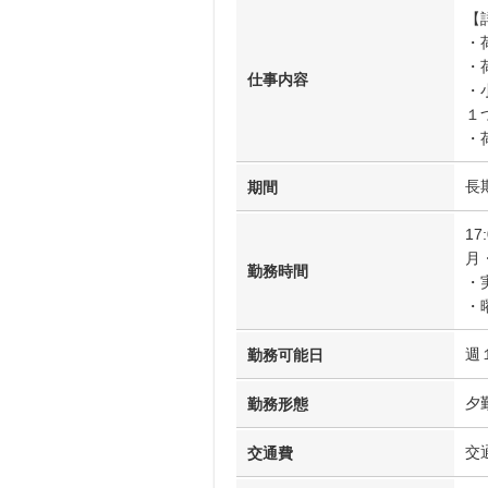
【
・
・
仕事内容
・
１
・
長
期間
17
月
勤務時間
・
・
週
勤務可能日
夕
勤務形態
交
交通費