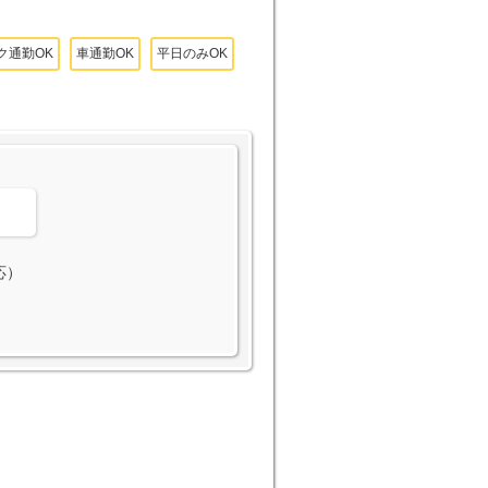
ク通勤OK
車通勤OK
平日のみOK
。
応）