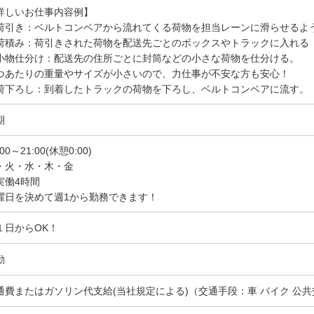
詳しいお仕事内容例】
荷引き：ベルトコンベアから流れてくる荷物を担当レーンに滑らせるよ
荷積み：荷引きされた荷物を配送先ごとのボックスやトラックに入れる
小物仕分け：配送先の住所ごとに封筒などの小さな荷物を仕分ける。
つあたりの重量やサイズが小さいので、力仕事が不安な方も安心！
荷下ろし：到着したトラックの荷物を下ろし、ベルトコンベアに流す。
期
:00～21:00(休憩0:00)
・火・水・木・金
実働4時間
曜日を決めて週1から勤務できます！
１日からOK！
勤
通費またはガソリン代支給(当社規定による)（交通手段：車 バイク 公