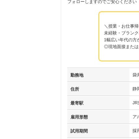
フォローしますのでご安心ください
＼授業・お仕事帰
未経験・ブランク
1幅広い年代の方
◎現地面接または
袋
勤務地
静
住所
J
最寄駅
ア
雇用形態
採
試用期間