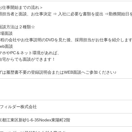
お仕事開始までの流れ＞
用担当者と面談、お仕事決定 ⇒ 入社に必要な書類を提出 ⇒勤務開始日
面談方法は２種類☆
来場面談
分程の会社やお仕事説明のDVDを見た後、採用担当がお仕事を紹介しま
Web面談
マホやPC＆ネット環境があれば、
自宅からでも面談ができます！
ずは履歴書不要の登録説明会またはWEB面談へご参加ください♪
Gフィルダー株式会社
京都江東区新砂1-6-35Nodex東陽町2階