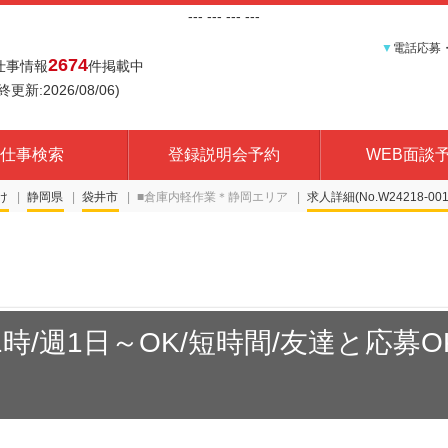
---
--- ---
---
▼
電話応募
2674
仕事情報
件掲載中
終更新:2026/08/06)
仕事検索
登録説明会予約
WEB面談
け
静岡県
袋井市
■倉庫内軽作業＊静岡エリア
求人詳細(No.W24218-001
1時/週1日～OK/短時間/友達と応募