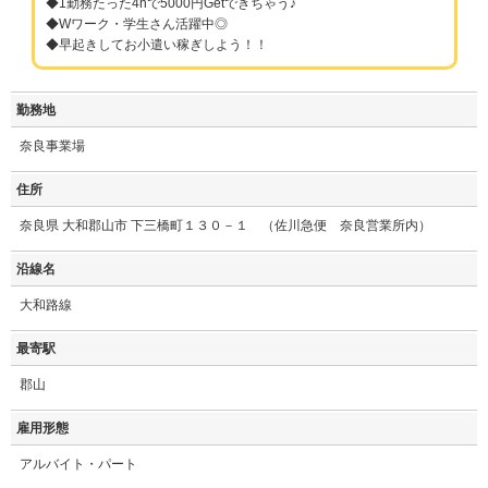
◆1勤務たった4hで5000円Getできちゃう♪
◆Wワーク・学生さん活躍中◎
◆早起きしてお小遣い稼ぎしよう！！
勤務地
奈良事業場
住所
奈良県 大和郡山市 下三橋町１３０－１ （佐川急便 奈良営業所内）
沿線名
大和路線
最寄駅
郡山
雇用形態
アルバイト・パート