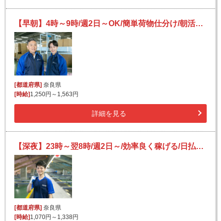
【早朝】4時～9時/週2日～OK/簡単荷物仕分け/朝活・短時間/日払い可(規定有)/副業歓迎
[都道府県]
奈良県
[時給]
1,250円～1,563円
詳細を見る
【深夜】23時～翌8時/週2日～/効率良く稼げる/日払いOK/副業可/フリーター活躍中/未経験歓迎
[都道府県]
奈良県
[時給]
1,070円～1,338円