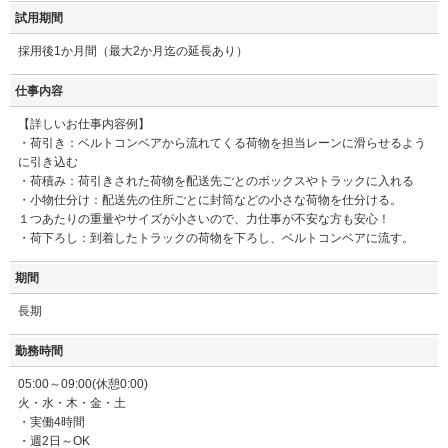
試用期間
採用後1か月間（最大2か月迄の延長あり）
仕事内容
【詳しいお仕事内容例】
・荷引き：ベルトコンベアから流れてくる荷物を担当レーンに滑らせるよう
に引き込む
・荷積み：荷引きされた荷物を配送先ごとのボックスやトラックに入れる
・小物仕分け：配送先の住所ごとに封筒などの小さな荷物を仕分ける。
１つあたりの重量やサイズが小さいので、力仕事が不安な方も安心！
・荷下ろし：到着したトラックの荷物を下ろし、ベルトコンベアに流す。
期間
長期
勤務時間
05:00～09:00(休憩0:00)
火・水・木・金・土
・実働4時間
・週2日～OK