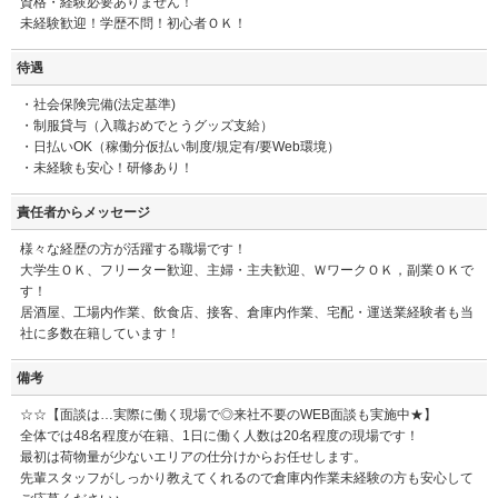
資格・経験必要ありません！
未経験歓迎！学歴不問！初心者ＯＫ！
待遇
・社会保険完備(法定基準)
・制服貸与（入職おめでとうグッズ支給）
・日払いOK（稼働分仮払い制度/規定有/要Web環境）
・未経験も安心！研修あり！
責任者からメッセージ
様々な経歴の方が活躍する職場です！
大学生ＯＫ、フリーター歓迎、主婦・主夫歓迎、ＷワークＯＫ，副業ＯＫで
す！
居酒屋、工場内作業、飲食店、接客、倉庫内作業、宅配・運送業経験者も当
社に多数在籍しています！
備考
☆☆【面談は…実際に働く現場で◎来社不要のWEB面談も実施中★】
全体では48名程度が在籍、1日に働く人数は20名程度の現場です！
最初は荷物量が少ないエリアの仕分けからお任せします。
先輩スタッフがしっかり教えてくれるので倉庫内作業未経験の方も安心して