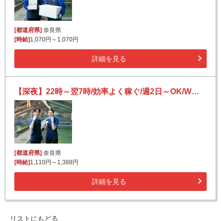
[都道府県]
奈良県
[時給]
1,070円～1,070円
詳細を見る
【深夜】22時～翌7時/効率よく稼ぐ/週2日～OK/Wワークや副業にも/夜勤の仕分けバイト
[都道府県]
奈良県
[時給]
1,110円～1,388円
詳細を見る
リストにもどる