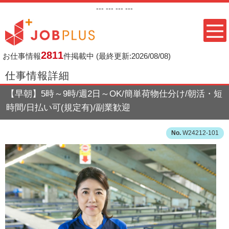
---
--- ---
---
2811
お仕事情報
件掲載中
(最終更新:2026/08/08)
仕事情報詳細
【早朝】5時～9時/週2日～OK/簡単荷物仕分け/朝活・短
時間/日払い可(規定有)/副業歓迎
W24212-101