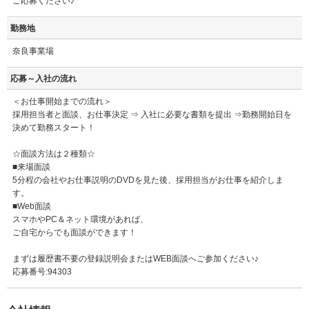
ご応募ください♪
勤務地
奈良事業場
応募～入社の流れ
＜お仕事開始までの流れ＞
採用担当者と面談、お仕事決定 ⇒ 入社に必要な書類を提出 ⇒勤務開始日を
決めて勤務スタート！
☆面談方法は２種類☆
■来場面談
5分程の会社やお仕事説明のDVDを見た後、採用担当がお仕事を紹介しま
す。
■Web面談
スマホやPC＆ネット環境があれば、
ご自宅からでも面談ができます！
まずは履歴書不要の登録説明会またはWEB面談へご参加ください♪
応募番号:94303