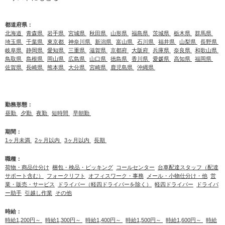
都道府県：
北海道
青森県
岩手県
宮城県
秋田県
山形県
福島県
茨城県
栃木県
群馬県
埼玉県
千葉県
東京都
神奈川県
新潟県
富山県
石川県
福井県
山梨県
長野県
岐阜県
静岡県
愛知県
三重県
滋賀県
京都府
大阪府
兵庫県
奈良県
和歌山県
鳥取県
島根県
岡山県
広島県
山口県
徳島県
香川県
愛媛県
高知県
福岡県
佐賀県
長崎県
熊本県
大分県
宮崎県
鹿児島県
沖縄県
勤務形態：
昼勤
夕勤
夜勤
短時間
早朝勤
期間：
1ヶ月未満
2ヶ月以内
3ヶ月以内
長期
職種：
荷物・商品仕分け
梱包・検品・ピッキング
コールセンター
台車配達スタッフ（配達
サポート含む）
フォークリフト
オフィスワーク・事務
メール・小物仕分け・他
営
業・販売・サービス
ドライバー（軽四ドライバーを除く）
軽四ドライバー
ドライバ
ー助手
引越し作業
その他
時給：
時給1,200円～
時給1,300円～
時給1,400円～
時給1,500円～
時給1,600円～
時給