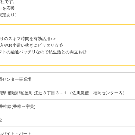
会社です。
たを応援
規定あり）
りのスキマ時間を有効活用♪＞
入やお小遣い稼ぎにピッタリ☆彡
シフトの融通バッチリなので私生活との両立も◎
岡センター事業場
岡県 糟屋郡粕屋町 江辻３丁目３－１（佐川急便 福岡センター内）
R香椎線(香椎～宇美)
松
ルバイト・パート