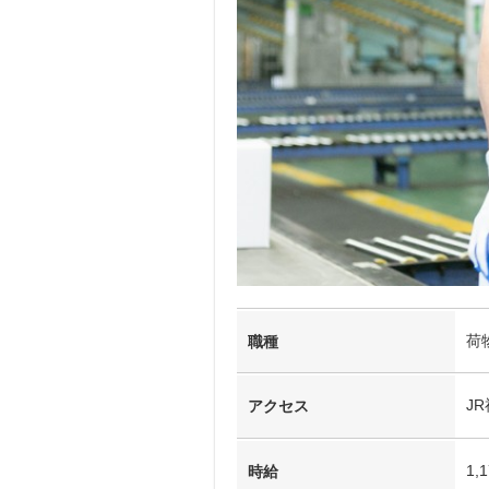
荷
職種
J
アクセス
1,
時給