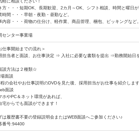
気軽に相談ください！
き方・・・短期OK、長期歓迎、2カ月～OK、シフト相談、時間と曜日
業時間・・・早朝・夜勤・昼勤など。
事内容・・・荷物の仕分け、軽作業、商品管理、梱包、ピッキングなど
岡センター事業場
お仕事開始までの流れ＞
用担当者と面談、お仕事決定 ⇒ 入社に必要な書類を提出 ⇒勤務開始日
面談方法は２種類☆
来場面談
分程の会社やお仕事説明のDVDを見た後、採用担当がお仕事を紹介しま
Web面談
マホやPC＆ネット環境があれば、
自宅からでも面談ができます！
ずは履歴書不要の登録説明会またはWEB面談へご参加ください♪
番号:94400