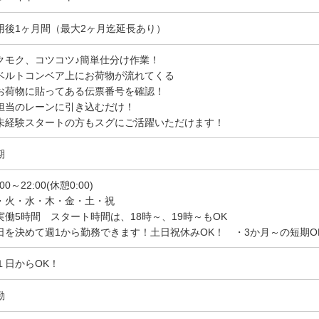
用後1ヶ月間（最大2ヶ月迄延長あり）
クモク、コツコツ♪簡単仕分け作業！
ルトコンベア上にお荷物が流れてくる
荷物に貼ってある伝票番号を確認！
当のレーンに引き込むだけ！
未経験スタートの方もスグにご活躍いただけます！
期
:00～22:00(休憩0:00)
・火・水・木・金・土・祝
実働5時間 スタート時間は、18時～、19時～もOK
日を決めて週1から勤務できます！土日祝休みOK！ ・3か月～の短期O
１日からOK！
勤