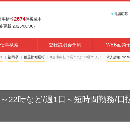
---
--- ---
---
▼
電話応募
2674
仕事情報
件掲載中
終更新:2026/08/06)
仕事検索
登録説明会予約
WEB面談
け
福岡県
糟屋郡粕屋町
■倉庫内軽作業＊九州中継エリア
求人詳細(No.W2
～22時など/週1日～短時間勤務/日払