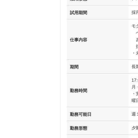
採
試用期間
モ
ベ
お
仕事内容
担
・
長
期間
17
月
勤務時間
・
曜
週
勤務可能日
夕
勤務形態