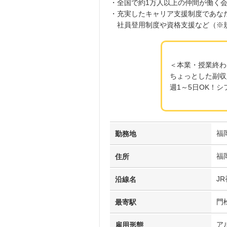
・全国で約1万人以上の仲間が働く
・充実したキャリア支援制度であな
社員登用制度や資格支援など（※
＜本業・授業終わ
ちょっとした副収
週1～5日OK！
福
勤務地
福
住所
J
沿線名
門
最寄駅
ア
雇用形態