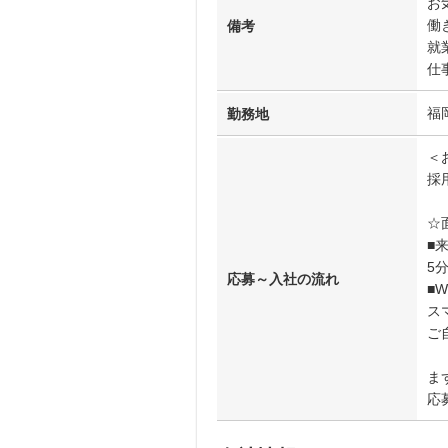
お
働
備考
就
仕
福
勤務地
＜
採
☆
■
5
応募～入社の流れ
■
ス
ご
ま
応募