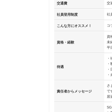
交
交通費
社
社員登用制度
コ
こんな方にオススメ！
資
未
資格・経験
平
・
・
待遇
・
・
さ
で
責任者からメッセージ
居
S