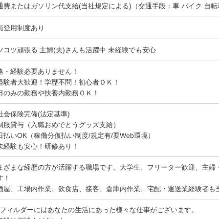
通費またはガソリン代支給(当社規定による)（交通手段：車 バイク 自転
員登用制度あり
ツコツ頑張る 主婦(夫)さんも活躍中 未経験でも安心
格・経験必要ありません！
経験者大歓迎！学歴不問！初心者ＯＫ！
日のみの勤務や扶養内勤務ＯＫ！
社会保険完備(法定基準)
制服貸与（入職おめでとうグッズ支給）
日払いOK（稼働分仮払い制度/規定有/要Web環境）
未経験も安心！研修あり！
まざまな経歴の方が活躍する職場です。大学生、フリーター歓迎、主婦・
す！
酒屋、工場内作業、飲食店、接客、倉庫内作業、宅配・運送業経験者も
Gフィルダーにはあなたの生活にあった様々な仕事がございます。