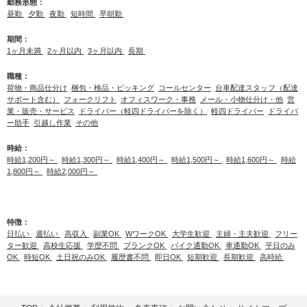
勤務形態：
昼勤
夕勤
夜勤
短時間
早朝勤
期間：
1ヶ月未満
2ヶ月以内
3ヶ月以内
長期
職種：
荷物・商品仕分け
梱包・検品・ピッキング
コールセンター
台車配達スタッフ（配達
サポート含む）
フォークリフト
オフィスワーク・事務
メール・小物仕分け・他
営
業・販売・サービス
ドライバー（軽四ドライバーを除く）
軽四ドライバー
ドライバ
ー助手
引越し作業
その他
時給：
時給1,200円～
時給1,300円～
時給1,400円～
時給1,500円～
時給1,600円～
時給
1,800円～
時給2,000円～
特徴：
日払い
週払い
高収入
副業OK
WワークOK
大学生歓迎
主婦・主夫歓迎
フリー
ター歓迎
高校生応援
学歴不問
ブランクOK
バイク通勤OK
車通勤OK
平日のみ
OK
時短OK
土日祝のみOK
履歴書不問
即日OK
短期歓迎
長期歓迎
高時給