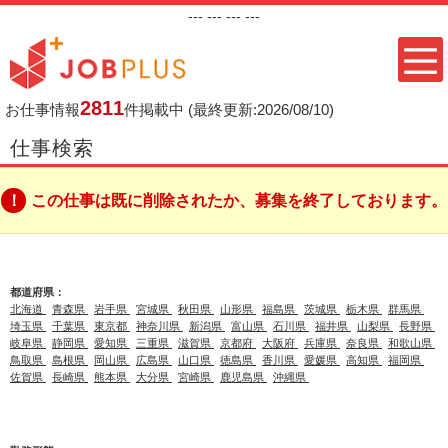
---
--- ---
---
2811
お仕事情報
件掲載中
(最終更新:2026/08/10)
仕事検索
この仕事は既に削除されたか、募集を終了しております。
都道府県：
北海道
青森県
岩手県
宮城県
秋田県
山形県
福島県
茨城県
栃木県
群馬県
埼玉県
千葉県
東京都
神奈川県
新潟県
富山県
石川県
福井県
山梨県
長野県
岐阜県
静岡県
愛知県
三重県
滋賀県
京都府
大阪府
兵庫県
奈良県
和歌山県
鳥取県
島根県
岡山県
広島県
山口県
徳島県
香川県
愛媛県
高知県
福岡県
佐賀県
長崎県
熊本県
大分県
宮崎県
鹿児島県
沖縄県